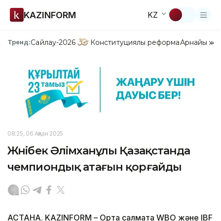
KAZINFORM
KZ
Сайлау-2026
Конституциялық реформа
Арнайы жо
Тренд:
08:25, 06 Ақпан 2025
Жәнібек Әлімханұлы Қазақстанда
чемпиондық атағын қорғайды
АСТАНА. KAZINFORM – Орта салмақта WBO және IBF