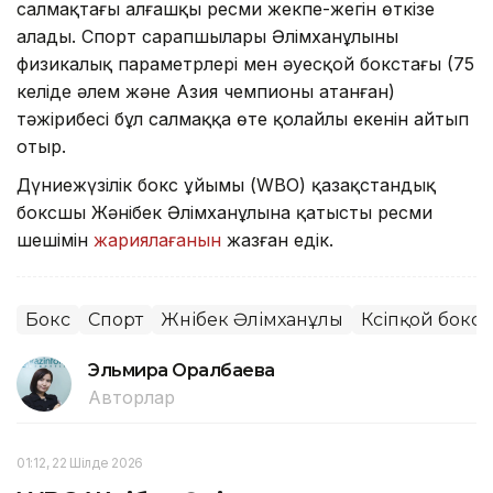
салмақтағы алғашқы ресми жекпе-жегін өткізе
алады. Спорт сарапшылары Әлімханұлының
физикалық параметрлері мен әуесқой бокстағы (75
келіде әлем және Азия чемпионы атанған)
тәжірибесі бұл салмаққа өте қолайлы екенін айтып
отыр.
Дүниежүзілік бокс ұйымы (WBO) қазақстандық
боксшы Жәнібек Әлімханұлына қатысты ресми
шешімін
жариялағанын
жазған едік.
Бокс
Спорт
Жәнібек Әлімханұлы
Кәсіпқой бокс
Эльмира Оралбаева
Авторлар
01:12, 22 Шілде 2026