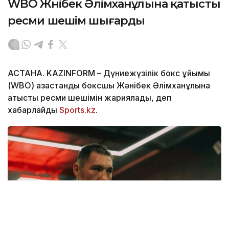
WBO Жәнібек Әлімханұлына қатысты
ресми шешім шығарды
АСТАНА. KAZINFORM – Дүниежүзілік бокс ұйымы
(WBO) қазақстандық боксшы Жәнібек Әлімханұлына
қатысты ресми шешімін жариялады, деп
хабарлайды
Sports.kz
.