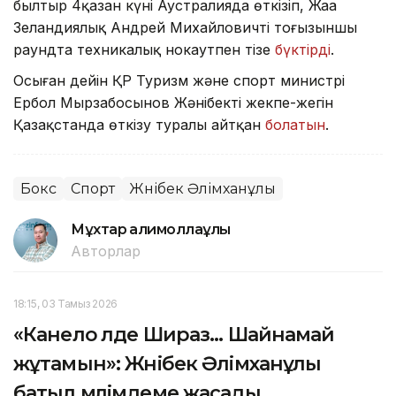
былтыр 4қазан күні Аустралияда өткізіп, Жаңа
Зеландиялық Андрей Михайловичті тоғызыншы
раундта техникалық нокаутпен тізе
бүктірді
.
Осыған дейін ҚР Туризм және спорт министрі
Ербол Мырзабосынов Жәнібектің жекпе-жегін
Қазақстанда өткізу туралы айтқан
болатын
.
Бокс
Спорт
Жәнібек Әлімханұлы
Мұхтар Қалимоллаұлы
Авторлар
18:15, 03 Тамыз 2026
«Канело әлде Шираз... Шайнамай
жұтамын»: Жәнібек Әлімханұлы
батыл мәлімдеме жасады