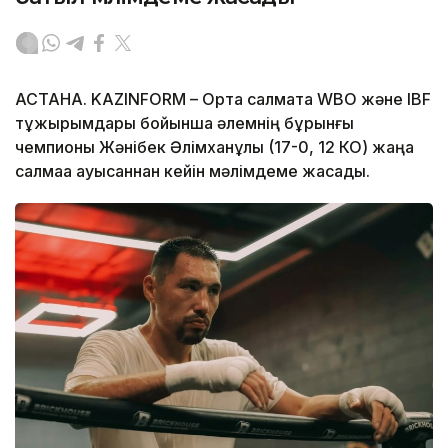
АСТАНА. KAZINFORM –
Орта салмақта WBO және IBF
тұжырымдары бойынша әлемнің бұрынғы
чемпионы Жәнібек Әлімханұлы (17-0, 12 КО) жаңа
салмаққа ауысқаннан кейін мәлімдеме жасады.