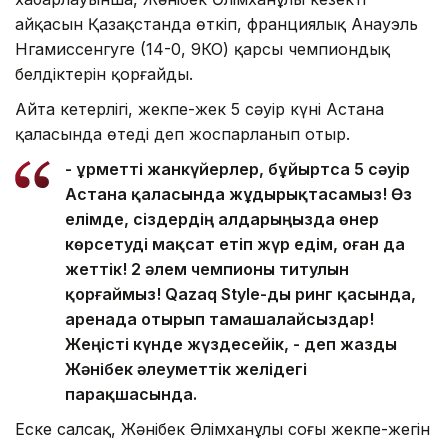
айқасын Қазақстанда өткіп, франциялық Анауэль
Нгамиссенгуге (14-0, 9КО) қарсы чемпиондық
белдіктерін қорғайды.
Айта кетерлігі, жекпе-жек 5 сәуір күні Астана
қаласында өтеді деп жоспарланып отыр.
- Құрметті жанкүйерлер, бұйыртса 5 сәуір
Астана қаласында жұдырықтасамыз! Өз
елімде, сіздердің алдарыңызда өнер
көрсетуді мақсат етіп жүр едім, оған да
жеттік! 2 әлем чемпионы титулын
қорғаймыз! Qazaq Style-ды ринг қасында,
аренада отырып тамашалайсыздар!
Жеңісті күнде жүздесейік, - деп жазды
Жәнібек әлеуметтік желідегі
парақшасында.
Еске салсақ, Жәнібек Әлімханұлы соңғы жекпе-жегін