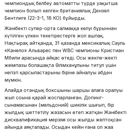
чемпиондық белбеу автоматты түрде уақытша
чемпион болып келген британиялық Дензел
Бентлиге (22-3-1, 18 КО) бұйырды.
Жәнібектің супер-орта салмаққа келуі бұрыннан
күтілген үлкен текетірестерге жол ашпақ.
Нақтырақ айтқанда, 31 қазанда мексикалық Сауль
«Канело» Альварес пен WBC чемпионы Кристиан
Мбили арасында айқас өтеді. Осы жекпе-жектің
жеңімпазы болашақта Әлімханұлының титул үшін
негізгі қарсыластарының біріне айналуы әбден
мүмкін.
Алайда отандық боксшының шаршы алаңға оралуы
жыл соңына қарай жоспарланған. Допинг-
сынамасынан (мельдоний) шикілік шығып, бір
жылдық шеттетілу жазасын өтеп жатқан Жәнібектің
дисквалификация мерзімі осы жылдың желтоқсан
айында аяқталады. Осыдан кейін ғана ол жаңа