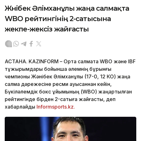
Жәнібек Әлімханұлы жаңа салмақта
WBO рейтингінің 2-сатысына
жекпе-жексіз жайғасты
АСТАНА. KAZINFORM – Орта салмақта WBO және IBF
тұжырымдары бойынша әлемнің бұрынғы
чемпионы Жәнібек Әлімханұлы (17-0, 12 КО) жаңа
салмақ дәрежесіне ресми ауысқаннан кейін,
Бүкіләлемдік бокс ұйымының (WBO) жаңартылған
рейтингінде бірден 2-сатыға жайғасты, деп
хабарлайды
Informsports.kz.