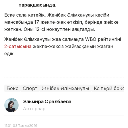
парақшасында.
Еске сала кетейік, Жәнібек Әлімханұлы кәсіби
мансабында 17 жекпе-жек өткізіп, бәрінде жеңіске
жеткен. Оның 12-сі нокаутпен аяқталды.
Жәнібек Әлімханұлы жаңа салмақта WBO рейтингінің
2-сатысына
жекпе-жексіз жайғасқанын жазған
едік.
Бокс
Спорт
Жәнібек Әлімханұлы
Кәсіпқой бокс
Эльмира Оралбаева
Авторлар
11:31, 03 Тамыз 2026