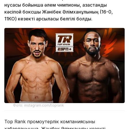
нұсқасы бойынша әлем чнмпионы, қазақстандық
кәсіпқой боксшы Жәнібек Әлімханұлының (16-0,
11КО) кезекті қарсыласы белгілі болды.
Фото: instagram.com/toprank
Top Rank промоутерлік компаниясының
хабарлауынша, Жәнібек Әлімханұлы кезекті