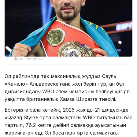
Фото: sports.kz
Ол рейтингіде тек мексикалық жұлдыз Сауль
«Канело» Альвареске ғана жол беріп тұр, ал бұл
дивизиондағы WBO әлем чемпионы белбеуі қазіргі
уақытта британиялық Хамза Ширазға тиесілі.
Естеріңізге сала кетейік, 2026 жылдың 21 шілдесінде
«Qazaq Style» орта салмақтағы WBO титулынан бас
тартып, 76,2 келіге дейінгі салмаққа ауысатынын
жариялаған еді. Ол босатқан орта салмақтағы