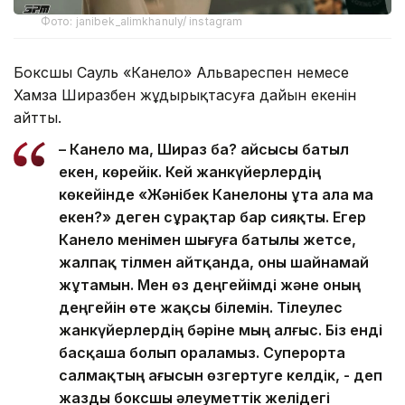
Фото: janibek_alimkhanuly/ instagram
Боксшы Сауль «Канело» Альвареспен немесе
Хамза Ширазбен жұдырықтасуға дайын екенін
айтты.
– Канело ма, Шираз ба? Қайсысы батыл
екен, көрейік. Кей жанкүйерлердің
көкейінде «Жәнібек Канелоны ұта ала ма
екен?» деген сұрақтар бар сияқты. Егер
Канело менімен шығуға батылы жетсе,
жалпақ тілмен айтқанда, оны шайнамай
жұтамын. Мен өз деңгейімді және оның
деңгейін өте жақсы білемін. Тілеулес
жанкүйерлердің бәріне мың алғыс. Біз енді
басқаша болып ораламыз. Суперорта
салмақтың ағысын өзгертуге келдік, - деп
жазды боксшы әлеуметтік желідегі