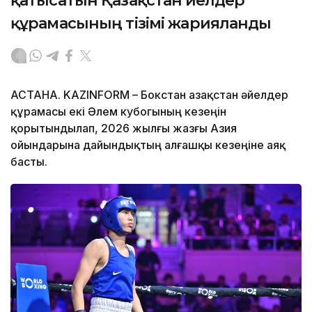
қатысатын Қазақстан әйелдер
құрамасының тізімі жарияланды
АСТАНА. KAZINFORM – Бокстан Қазақстан әйелдер
құрамасы екі Әлем кубогының кезеңін
қорытындылап, 2026 жылғы жазғы Азия
ойындарына дайындықтың алғашқы кезеңіне аяқ
басты.