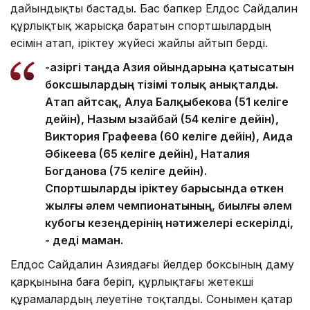
дайындықты бастады. Бас бапкер Елдос Сайдалин
құрлықтық жарысқа баратын спортшылардың
есімін атап, іріктеу жүйесі жайлы айтып берді.
-Қазіргі таңда Азия ойындарына қатысатын
боксшылардың тізімі толық анықталды.
Атап айтсақ, Алуа Балқыбекова (51 келіге
дейін), Назым Қызайбай (54 келіге дейін),
Виктория Графеева (60 келіге дейін), Аида
Әбікеева (65 келіге дейін), Наталия
Богданова (75 келіге дейін).
Спортшыларды іріктеу барысында өткен
жылғы әлем чемпионатының, биылғы әлем
кубогы кезеңдерінің нәтижелері ескерілді,
- деді маман.
Елдос Сайдалин Азиядағы әйелдер боксының даму
қарқынына баға беріп, құрлықтағы жетекші
құрамалардың әлеуетіне тоқталды. Сонымен қатар