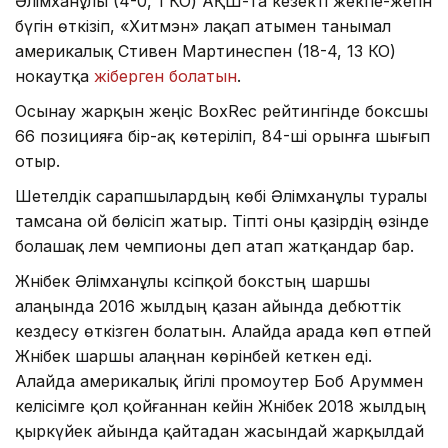
Әлімханұлы (4-0, 1 КО) АҚШ-та кезекті жекпе-жегін
бүгін өткізіп, «Хитмэн» лақап атымен танымал
америкалық Стивен Мартинеспен (18-4, 13 КО)
нокаутқа
жіберген болатын
.
Осынау жарқын жеңіс BoxRec рейтингінде боксшы
66 позицияға бір-ақ көтеріліп, 84-ші орынға шығып
отыр.
Шетелдік сарапшылардың көбі Әлімханұлы туралы
тамсана ой бөлісіп жатыр. Тіпті оны қазірдің өзінде
болашақ әлем чемпионы деп атап жатқандар бар.
Жәнібек Әлімханұлы кәсіпқой бокстың шаршы
алаңында 2016 жылдың қазан айында дебюттік
кездесу өткізген болатын. Алайда арада көп өтпей
Жәнібек шаршы алаңнан көрінбей кеткен еді.
Алайда америкалық әйгілі промоутер Боб Аруммен
келісімге қол қойғаннан кейін Жәнібек 2018 жылдың
қыркүйек айында қайтадан жасындай жарқылдай