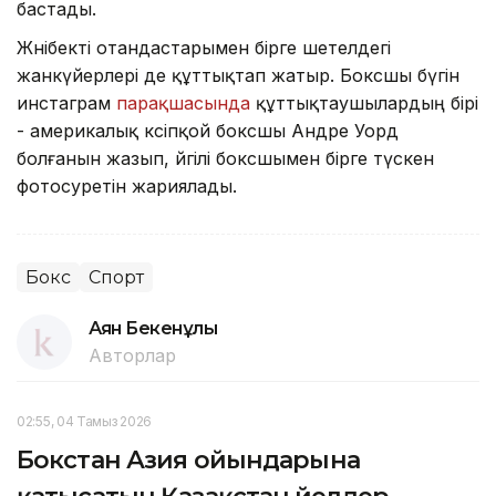
бастады.
Жәнібекті отандастарымен бірге шетелдегі
жанкүйерлері де құттықтап жатыр. Боксшы бүгін
инстаграм
парақшасында
құттықтаушылардың бірі
- америкалық кәсіпқой боксшы Андре Уорд
болғанын жазып, әйгілі боксшымен бірге түскен
фотосуретін жариялады.
Бокс
Спорт
Аян Бекенұлы
Авторлар
02:55, 04 Тамыз 2026
Бокстан Азия ойындарына