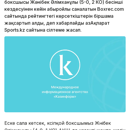
боксшысы Жәнібек Әлімханұлы (5-0, 2 КО) бесінші
кездесуінен кейін абыройлы саналатын Boxrec.com
сайтында рейтингтегі көрсеткіштерін біршама
жақсартып алды, деп хабарлайды ҚазАқпарат
Sports.kz сайтына сілтеме жасап.
Еске сала кетсек, кәсіпқой боксшымыз Жәнібек