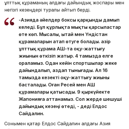
ұлттық құраманың алдағы дайындық жоспары мен
негізгі кезеңдері туралы айтып берді.
-Азияда әйелдер боксы қарқынды дамып
келеді. Бұл құрлықта мықты қарсыластар
өте көп. Мысалы, Қытай мен Үндістан
құрамаларын атап өтуге болады. Қазір
ұлттық құрама АҚШ-та оқу-жаттығу
жиынын өткізіп жатыр. 4 тамызда елге
ораламыз. Одан кейін спортшылар жеке
дайындалып, аздап тынығады. Ал 16
тамызда кезекті оқу-жаттығу жиыны
басталады. Оған Ресей мен АҚШ
құрамалары қатысады. 9 қыркүйекте
Жапонияға аттанамыз. Сол жерде шешуші
дайындық кезеңі өтеді, - деді Елдос
Сайдалин.
Сонымен қатар Елдос Сайдалин алдағы Азия