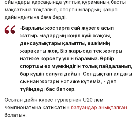
ойындары қарсаңында ұлттық құраманың басты
мақсатына тоқталып, спортшылардың қазіргі
дайындығына баға берді.
-Барлығы жоспарға сай жүзеге асып
жатыр. Қыздардың көңіл күйі жақсы,
денсаулықтары қалыпты, ешкімнің
жарақаты жоқ. Біз жарысқа тек жоғары
нәтиже көрсету үшін барамыз. Әрбір
спортшы өз мүмкіндігін толық пайдаланып,
бар күшін салуға дайын. Сондықтан алдағы
сыннан жоғары нәтиже күтеміз, - деп
түйіндеді бас бапкер.
Осыған дейін күрес түрлерінен U20 әлем
чемпионатына қатысатын
балуандар анықталған
болатын.