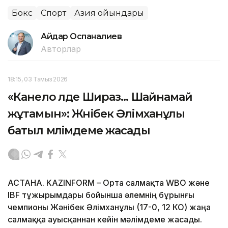
Бокс
Спорт
Азия ойындары
Айдар Оспаналиев
Авторлар
18:15, 03 Тамыз 2026
«Канело әлде Шираз... Шайнамай
жұтамын»: Жәнібек Әлімханұлы
батыл мәлімдеме жасады
АСТАНА. KAZINFORM –
Орта салмақта WBO және
IBF тұжырымдары бойынша әлемнің бұрынғы
чемпионы Жәнібек Әлімханұлы (17-0, 12 КО) жаңа
салмаққа ауысқаннан кейін мәлімдеме жасады.