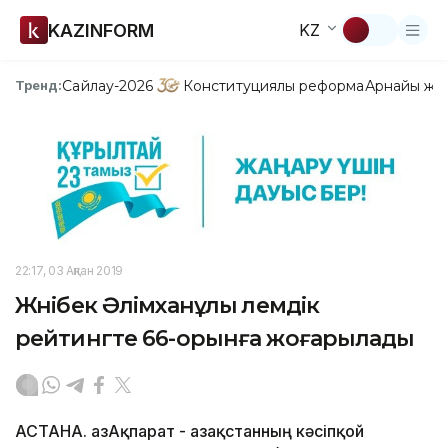
KAZINFORM
KZ
Сайлау-2026
Конституциялық реформа
Арнайы жо
Тренд:
22:17, 03 Ақпан 2019
Жәнібек Әлімханұлы әлемдік
рейтингте 66-орынға жоғарылады
АСТАНА. ҚазАқпарат - Қазақстанның кәсіпқой