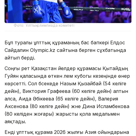
Фото: Ұлттық олимпиада комитеті
Бұл туралы ұлттық құраманың бас бапкері Елдос
Сайдалин Olympic.kz сайтына берген сұхбатында
айтып берді.
Соңғы рет Қазақстан әйелдер құрамасы Қытайдың
Гуйян қаласында өткен әлем кубогы кезеңінде өнер
көрсетті. Сол бәсекеде Назым Қызайбай (54 келіге
дейін), Виктория Графеева (60 келіге дейін) алтын
алса, Аида Әбікеева (65 келіге дейін), Валерия
Аксенова (80 келіге дейін) және Дина Исламбекова
(80 келіден жоғары) жарысты қола медальмен
аяқтады.
Енді ұлттық құрама 2026 жылғы Азия ойындарына