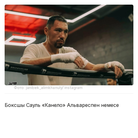
Фото: janibek_alimkhanuly/ instagram
Боксшы Сауль «Канело» Альвареспен немесе
Хамза Ширазбен жұдырықтасуға дайын екенін
айтты.
– Канело ма, Шираз ба? Қайсысы батыл