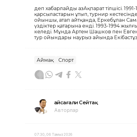
деп хабарлайды ҚазАқпарат тілшісі. 19
қарсыластарын ұтып, турнир кестесінд
ойыншы, атап айтқанда, Еркебұлан Сам
үздіктер қатарына енді. 1993-1994 жылғ
келеді. Мұнда Артем Шашков пен Евгени
тур ойындары наурыз айында Екібастұз
Аймақ
Спорт
Ғайсағали Сейтақ
Авторлар
07:30, 06 Тамыз 2026