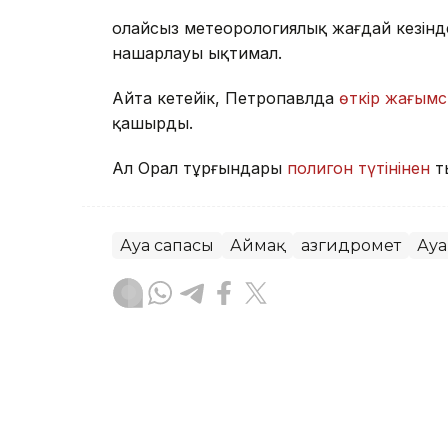
Қолайсыз метеорологиялық жағдай кезін
нашарлауы ықтимал.
Айта кетейік, Петропавлда
өткір жағымс
қашырды.
Ал Орал тұрғындары
полигон түтінінен
т
Ауа сапасы
Аймақ
Қазгидромет
Ауа
Жасұлан Бақытбекұлы
Авторлар