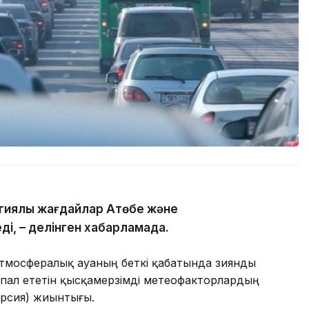
гиялық жағдайлар Ақтөбе және
ді, – делінген хабарламада.
атмосфералық ауаның беткі қабатында зиянды
пал ететін қысқамерзімді метеофакторлардың
ерсия) жиынтығы.