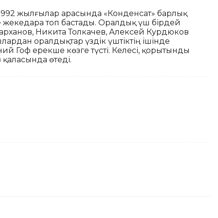
91-1992 жылғылар арасында «Конденсат» барлық
е жекедара топ бастады. Оралдық үш бірдей
арханов, Никита Толкачев, Алексей Курдюков
ылардан оралдықтар үздік үштіктің ішінде
й Гоф ерекше көзге түсті. Келесі, қорытынды
 қаласында өтеді.