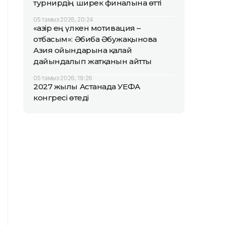
турнирдің ширек финалына өтті
05 тамыз 2026, 20:24
«Қазір ең үлкен мотивация –
отбасым»: Әбиба Әбужақынова
Азия ойындарына қалай
дайындалып жатқанын айтты
05 тамыз 2026, 19:26
2027 жылы Астанада УЕФА
конгресі өтеді