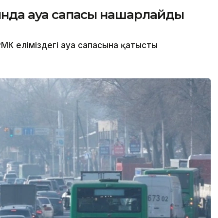
сында ауа сапасы нашарлайды
МК еліміздегі ауа сапасына қатысты