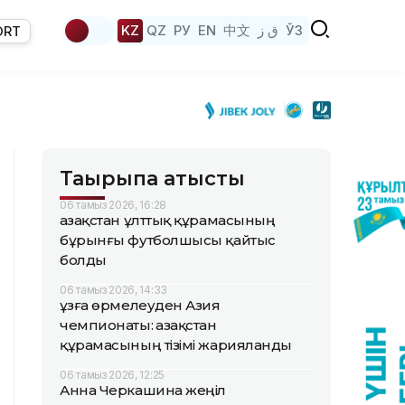
KZ
QZ
РУ
EN
中文
ق ز
ЎЗ
ORT
Тақырыпқа қатысты
06 тамыз 2026, 16:28
Қазақстан ұлттық құрамасының
бұрынғы футболшысы қайтыс
болды
06 тамыз 2026, 14:33
Құзға өрмелеуден Азия
чемпионаты: Қазақстан
құрамасының тізімі жарияланды
06 тамыз 2026, 12:25
Анна Черкашина жеңіл