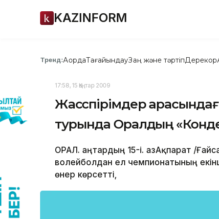
KAZINFORM
Ақорда
Тағайындау
Заң және тәртіп
Дерекқор
Тренд:
17:58, 15 Қаңтар 2009
Жасөспірімдер арасында
турында Оралдың «Конденс
ОРАЛ. Қаңтардың 15-і. ҚазАқпарат /Ға
волейболдан ел чемпионатының екін
өнер көрсетті,