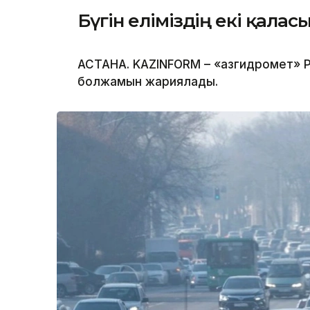
Бүгін еліміздің екі қала
АСТАНА. KAZINFORM – «Қазгидромет» Р
болжамын жариялады.