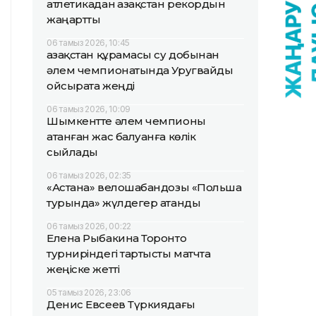
атлетикадан Қазақстан рекордын
жаңартты
06 тамыз 2026, 10:45
Қазақстан құрамасы су добынан
әлем чемпионатында Уругвайды
ойсырата жеңді
06 тамыз 2026, 10:09
Шымкентте әлем чемпионы
атанған жас балуанға көлік
сыйлады
06 тамыз 2026, 02:35
«Астана» велошабандозы «Польша
турында» жүлдегер атанды
06 тамыз 2026, 00:22
Елена Рыбакина Торонто
турниріндегі тартысты матчта
жеңіске жетті
05 тамыз 2026, 23:06
Денис Евсеев Түркиядағы