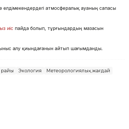
де елдімекендердегі атмосфералық ауаның сапасы
ыз иіс
пайда болып, тұрғындардың мазасын
ыныс алу қиындағанын айтып шағымданды.
 райы
Экология
Метеорологиялық жағдай