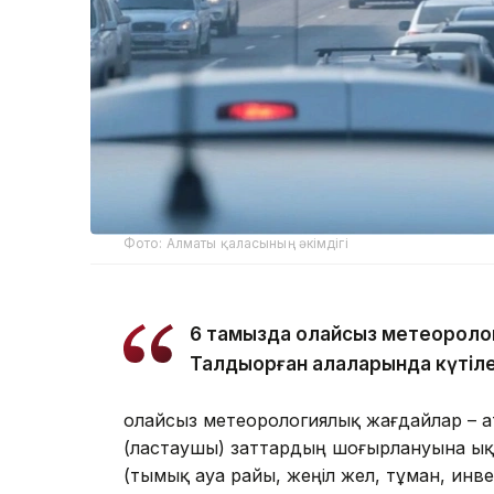
Фото: Алматы қаласының әкімдігі
6 тамызда қолайсыз метеороло
Талдықорған қалаларында күтіле
Қолайсыз метеорологиялық жағдайлар – 
(ластаушы) заттардың шоғырлануына ық
(тымық ауа райы, жеңіл жел, тұман, инв