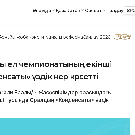
Әлемде
Қазақстан
Саясат
Талдау
SP
Арнайы жоба
Конституциялық реформа
Сайлау-2026
ғы ел чемпионатының екінші
аты» үздік өнер көрсетті
йсағали Ералы/ - Жасөспірімдер арасындағы
ші турында Оралдың «Конденсаты» үздік