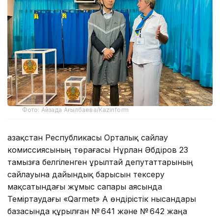
Фото: Айзада Ағылбаева/Kazinform
Қазақстан Республикасы Орталық сайлау
комиссиясының төрағасы Нұрлан Әбдіров 23
тамызға белгіленген Құрылтай депутаттарының
сайлауына дайындық барысын тексеру
мақсатындағы жұмыс сапары аясында
Теміртаудағы «Qarmet» АҚ өндірістік нысандары
базасында құрылған № 641 және № 642 жаңа