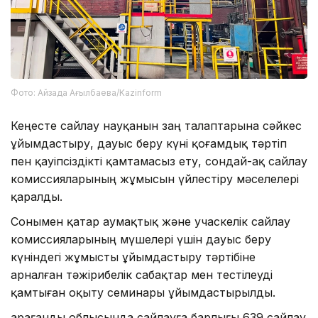
Фото: Айзада Ағылбаева/Kazinform
Кеңесте сайлау науқанын заң талаптарына сәйкес
ұйымдастыру, дауыс беру күні қоғамдық тәртіп
пен қауіпсіздікті қамтамасыз ету, сондай-ақ сайлау
комиссияларының жұмысын үйлестіру мәселелері
қаралды.
Сонымен қатар аумақтық және учаскелік сайлау
комиссияларының мүшелері үшін дауыс беру
күніндегі жұмысты ұйымдастыру тәртібіне
арналған тәжірибелік сабақтар мен тестілеуді
қамтыған оқыту семинары ұйымдастырылды.
Қарағанды облысында сайлауға барлығы 639 сайлау