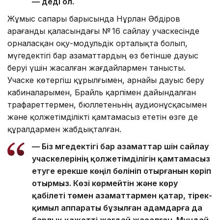
— деді ол.
Жұмыс сапары барысында Нұрлан Әбдіров
Қарағанды қаласындағы № 16 сайлау учаскесінде
орналасқан оқу-модульдік орталықта болып,
мүгедектігі бар азаматтардың өз бетінше дауыс
беруі үшін жасалған жағдайлармен танысты.
Учаске көтергіш құрылғымен, арнайы дауыс беру
кабиналарымен, Брайль қарпімен дайындалған
трафареттермен, бюллетеньнің аудионұсқасымен
және қолжетімділікті қамтамасыз ететін өзге де
құралдармен жабдықталған.
— Біз мүгедектігі бар азаматтар үшін сайлау
учаскелерінің қолжетімділігін қамтамасыз
етуге ерекше көңіл бөлініп отырғанын көріп
отырмыз. Көзі көрмейтін және көру
қабілеті төмен азаматтармен қатар, тірек-
қимыл аппараты бұзылған адамдарға да
барлық қажетті жағдай жасалған. Мұндай