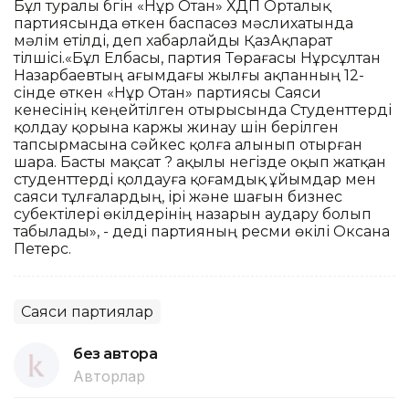
Бұл туралы бүгін «Нұр Отан» ХДП Орталық
партиясында өткен баспасөз мәслихатында
мәлім етілді, деп хабарлайды ҚазАқпарат
тілшісі.«Бұл Елбасы, партия Төрағасы Нұрсұлтан
Назарбаевтың ағымдағы жылғы ақпанның 12-
сінде өткен «Нұр Отан» партиясы Саяси
кенесінің кеңейтілген отырысында Студенттерді
қолдау қорына каржы жинау үшін берілген
тапсырмасына сәйкес қолға алынып отырған
шара. Басты мақсат ? ақылы негізде оқып жатқан
студенттерді қолдауға қоғамдық ұйымдар мен
саяси тұлғалардың, ірі және шағын бизнес
субектілері өкілдерінің назарын аудару болып
табылады», - деді партияның ресми өкілі Оксана
Петерс.
Саяси партиялар
без автора
Авторлар