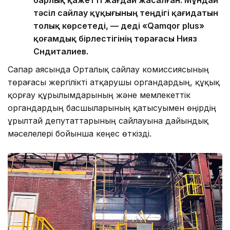
тәсіл сайлау құқығының теңдігі қағидатын
толық көрсетеді, — деді «Qamqor plus»
қоғамдық бірлестігінің төрағасы Нияз
Сүндиталиев.
Сапар аясында Орталық сайлау комиссиясының
төрағасы жергілікті атқарушы органдардың, құқық
қорғау құрылымдарының және мемлекеттік
органдардың басшыларының қатысуымен өңірдің
Құрылтай депутаттарының сайлауына дайындық
мәселелері бойынша кеңес өткізді.