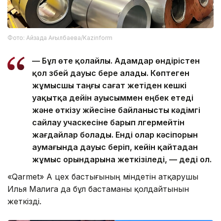
Фото: Айзада Ағылбаева/Kazinform
— Бұл өте қолайлы. Адамдар өндірістен
қол үзбей дауыс бере алады. Көптеген
жұмысшы таңғы сағат жетіден кешкі
уақытқа дейін ауысыммен еңбек етеді
және өткізу жүйесіне байланысты кәдімгі
сайлау учаскесіне барып үлгермейтін
жағдайлар болады. Енді олар кәсіпорын
аумағында дауыс беріп, кейін қайтадан
жұмыс орындарына жеткізіледі, — деді ол.
«Qarmet» АҚ цех бастығының міндетін атқарушы
Илья Малига да бұл бастаманы қолдайтынын
жеткізді.