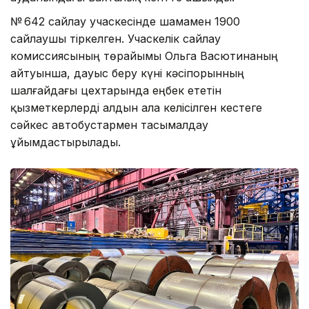
№ 642 сайлау учаскесінде шамамен 1900
сайлаушы тіркелген. Учаскелік сайлау
комиссиясының төрайымы Ольга Васютинаның
айтуынша, дауыс беру күні кәсіпорынның
шалғайдағы цехтарында еңбек ететін
қызметкерлерді алдын ала келісілген кестеге
сәйкес автобустармен тасымалдау
ұйымдастырылады.