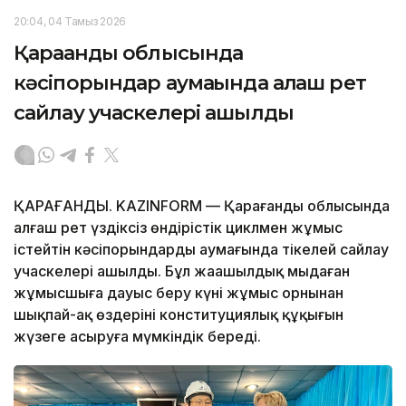
20:04, 04 Тамыз 2026
Қарағанды облысында
кәсіпорындар аумағында алғаш рет
сайлау учаскелері ашылды
ҚАРАҒАНДЫ. KAZINFORM — Қарағанды облысында
алғаш рет үздіксіз өндірістік циклмен жұмыс
істейтін кәсіпорындардың аумағында тікелей сайлау
учаскелері ашылды. Бұл жаңашылдық мыңдаған
жұмысшыға дауыс беру күні жұмыс орнынан
шықпай-ақ өздерінің конституциялық құқығын
жүзеге асыруға мүмкіндік береді.