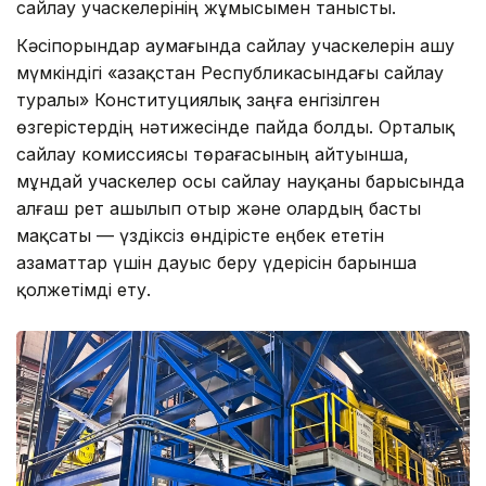
сайлау учаскелерінің жұмысымен танысты.
Кәсіпорындар аумағында сайлау учаскелерін ашу
мүмкіндігі «Қазақстан Республикасындағы сайлау
туралы» Конституциялық заңға енгізілген
өзгерістердің нәтижесінде пайда болды. Орталық
сайлау комиссиясы төрағасының айтуынша,
мұндай учаскелер осы сайлау науқаны барысында
алғаш рет ашылып отыр және олардың басты
мақсаты — үздіксіз өндірісте еңбек ететін
азаматтар үшін дауыс беру үдерісін барынша
қолжетімді ету.