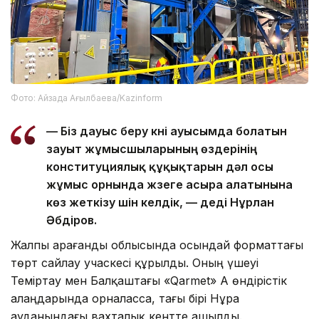
Фото: Айзада Ағылбаева/Kazinform
— Біз дауыс беру күні ауысымда болатын
зауыт жұмысшыларының өздерінің
конституциялық құқықтарын дәл осы
жұмыс орнында жүзеге асыра алатынына
көз жеткізу үшін келдік, — деді Нұрлан
Әбдіров.
Жалпы Қарағанды облысында осындай форматтағы
төрт сайлау учаскесі құрылды. Оның үшеуі
Теміртау мен Балқаштағы «Qarmet» АҚ өндірістік
алаңдарында орналасса, тағы бірі Нұра
ауданындағы вахталық кентте ашылды.