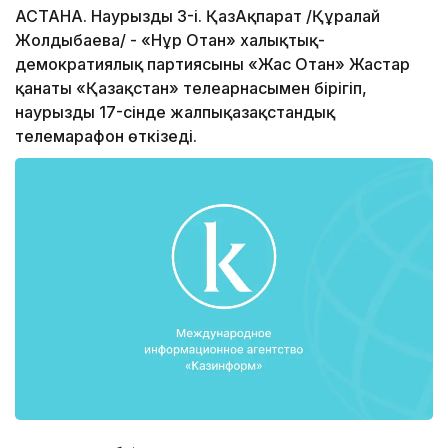
АСТАНА. Наурыздың 3-і. ҚазАқпарат /Құралай
Жолдыбаева/ - «Нұр Отан» халықтық-
демократиялық партиясының «Жас Отан» Жастар
қанаты «Қазақстан» телеарнасымен бірігіп,
наурыздың 17-сінде жалпықазақстандық
телемарафон өткізеді.