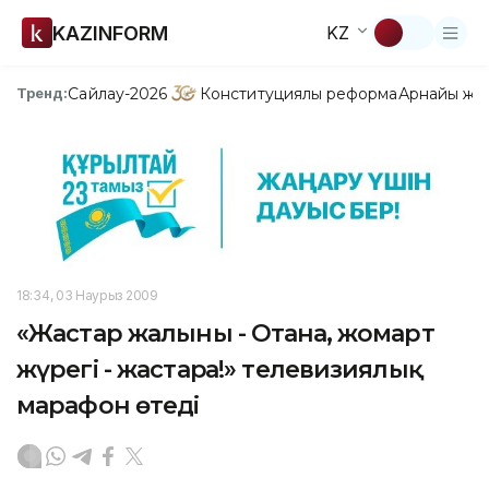
KAZINFORM
KZ
Сайлау-2026
Конституциялық реформа
Арнайы жо
Тренд:
18:34, 03 Наурыз 2009
«Жастар жалыны - Отанға, жомарт
жүрегі - жастарға!» телевизиялық
марафон өтеді