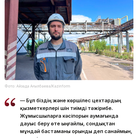
Фото: Айзада Ағылбаева/Kazinform
— Бұл біздің және көршілес цехтардың
қызметкерлері үшін тиімді тәжірибе.
Жұмысшыларға кәсіпорын аумағында
дауыс беру өте ыңғайлы, сондықтан
мұндай бастаманы орынды деп санаймын,