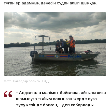
туған ер адамның денесін судан алып шыққан.
Фото: Павлодар облысы ТЖД
– Алдын ала мәлімет бойынша, қайғылы оқиға
шомылуға тыйым салынған жерде суға
түсу кезінде болған, - деп хабарлады