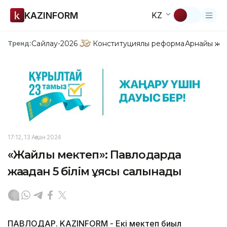
KAZINFORM
KZ
Сайлау-2026
Конституциялық реформа
Арнайы жо
Тренд:
17:12, 13 Ақпан 2024
«Жайлы мектеп»: Павлодарда
жаңадан 5 білім ұясы салынады
ПАВЛОДАР. KAZINFORM - Екі мектеп биыл