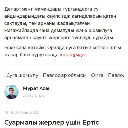
Департмент мамандары тұрғындарға су
айдындарындағы қауіпсіздік қағидаларын қатаң
сақтауды, тек арнайы жабдықталған
жағажайларда ғана демалуды және шомылуға
арналмаған қауіпті жерлерге түспеуді сұрайды.
Еске сала кетейік, Оралда суға батып кеткен алты
жасар бала ауруханада
көз жұмды.
Суға шомылу
Павлодар облысы
Оқиға
Павлод
Мұрат Аяған
Авторлар
19:46, 05 Тамыз 2026
Суармалы жерлер үшін Ертіс