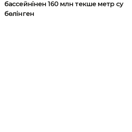
бассейнінен 160 млн текше метр су
бөлінген
ПАВЛОДАР. KAZINFORM — Ертіс өзенін
пайдаланып, суармалы егіншілікпен айналысып
отырған фермерлер қазірдің өзінде 81,1 млн текше
метр су алып үлгерген.