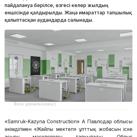
пайдалануға берілсе, өзгесі келер жылдың
еншісінде қалдырылды. Жаңа ғимараттар тапшылық
қалыптасқан аудандарда салынады.
Фото: primeminister.kz
«Samruk-Kazyna Construction» АҚ Павлодар облысы
әкімдігімен «Жайлы мектеп» ұлттық жобасын іске
асыру мәселелерін талқылады. Облыс