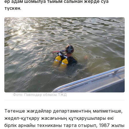
ер адам шомылуға тыйым салынған жерде суға
түскен.
Фото: Павлодар облысы ТЖД
Төтенше жағдайлар департаментінің мәліметінше,
жедел-құтқару жасағының құтқарушылары екі
бірлік арнайы техниканы тарта отырып, 1987 жылы