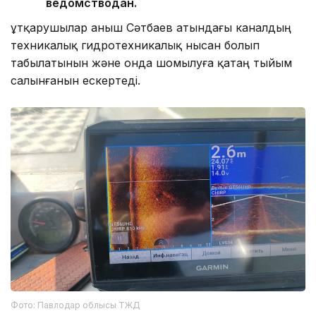
ведомстводан.
Құтқарушылар Қаныш Сәтбаев атындағы каналдың
техникалық гидротехникалық нысан болып
табылатынын және онда шомылуға қатаң тыйым
салынғанын ескертеді.
Фото: Павлодар облысы ТЖД