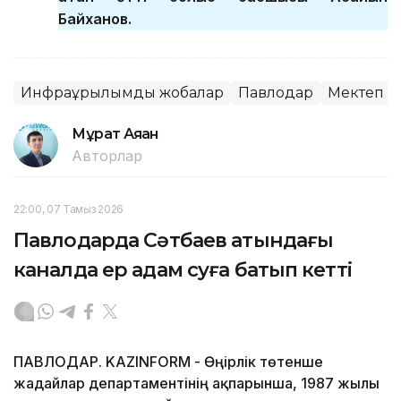
Байханов.
Инфрақұрылымдық жобалар
Павлодар
Мектеп
Мұрат Аяған
Авторлар
22:00, 07 Тамыз 2026
Павлодарда Сәтбаев атындағы
каналда ер адам суға батып кетті
ПАВЛОДАР. KAZINFORM - Өңірлік төтенше
жағдайлар департаментінің ақпарынша, 1987 жылғы