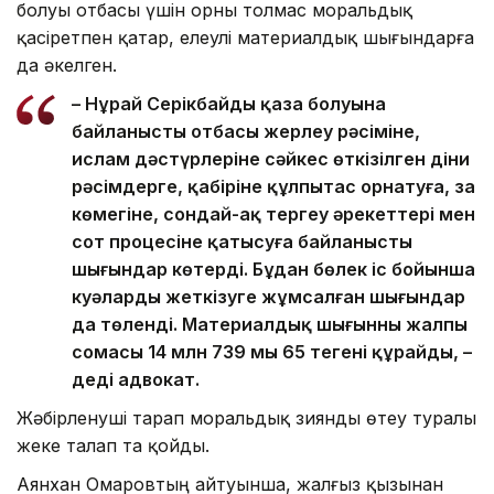
болуы отбасы үшін орны толмас моральдық
қасіретпен қатар, елеулі материалдық шығындарға
да әкелген.
– Нұрай Серікбайдың қаза болуына
байланысты отбасы жерлеу рәсіміне,
ислам дәстүрлеріне сәйкес өткізілген діни
рәсімдерге, қабіріне құлпытас орнатуға, заң
көмегіне, сондай-ақ тергеу әрекеттері мен
сот процесіне қатысуға байланысты
шығындар көтерді. Бұдан бөлек іс бойынша
куәларды жеткізуге жұмсалған шығындар
да төленді. Материалдық шығынның жалпы
сомасы 14 млн 739 мың 65 теңгені құрайды, –
деді адвокат.
Жәбірленуші тарап моральдық зиянды өтеу туралы
жеке талап та қойды.
Аянхан Омаровтың айтуынша, жалғыз қызынан