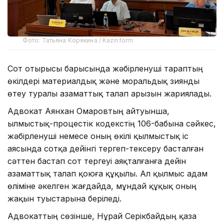
Фото: Татьяна Корякина / Kazinform
Сот отырысы барысында жәбірленуші тараптың
өкілдері материалдық және моральдық зиянды
өтеу туралы азаматтық талап арызын жариялады.
Адвокат Аянхан Омаровтың айтуынша,
Қылмыстық-процестік кодекстің 106-бабына сәйкес,
жәбірленуші немесе оның өкілі қылмыстық іс
аясында сотқа дейінгі тергеп-тексеру басталған
сәттен бастап сот тергеуі аяқталғанға дейін
азаматтық талап қоюға құқылы. Ал қылмыс адам
өліміне әкелген жағдайда, мұндай құқық оның
жақын туыстарына беріледі.
Адвокаттың сөзінше, Нұрай Серікбайдың қаза