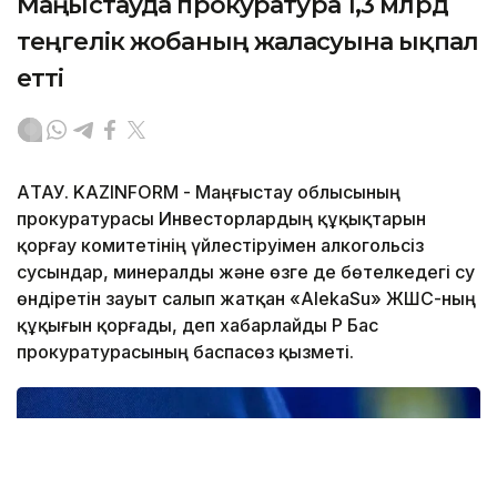
Маңғыстауда прокуратура 1,3 млрд
теңгелік жобаның жалғасуына ықпал
етті
АҚТАУ. KAZINFORM - Маңғыстау облысының
прокуратурасы Инвесторлардың құқықтарын
қорғау комитетінің үйлестіруімен алкогольсіз
сусындар, минералды және өзге де бөтелкедегі су
өндіретін зауыт салып жатқан «AlekaSu» ЖШС-ның
құқығын қорғады, деп хабарлайды ҚР Бас
прокуратурасының баспасөз қызметі.