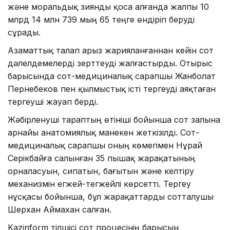
және моральдық зиянды қоса алғанда жалпы 10
млрд 14 млн 739 мың 65 теңге өндіріп беруді
сұрады.
Азаматтық талап арыз жарияланғаннан кейін сот
дәлелдемелерді зерттеуді жалғастырды. Отырыс
барысында сот-медициналық сарапшы Жанболат
Пернебеков пен қылмыстық істі тергеуді аяқтаған
тергеуші жауап берді.
Жәбірленуші тараптың өтініші бойынша сот залына
арнайы анатомиялық манекен жеткізілді. Сот-
медициналық сарапшы оның көмегімен Нұрай
Серікбайға салынған 35 пышақ жарақатының
орналасуын, сипатын, бағытын және келтіру
механизмін егжей-тегжейлі көрсетті. Тергеу
нұсқасы бойынша, бұл жарақаттарды сотталушы
Шерхан Аймахан салған.
Kazinform тілшісі сот процесінің барысын