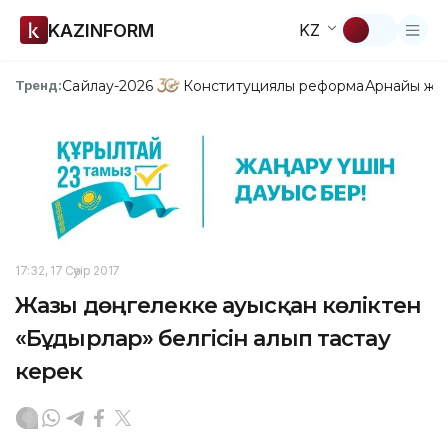
KAZINFORM
KZ
Сайлау-2026
Конституциялық реформа
Арнайы жо
Тренд:
17:32, 17 Сәуір 2017
Жазғы дөңгелекке ауысқан көліктен
«Бұдырлар» белгісін алып тастау
керек