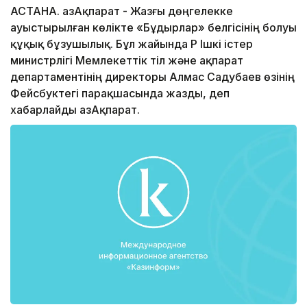
АСТАНА. ҚазАқпарат - Жазғы дөңгелекке
ауыстырылған көлікте «Бұдырлар» белгісінің болуы
құқық бұзушылық. Бұл жайында ҚР Ішкі істер
министрлігі Мемлекеттік тіл және ақпарат
департаментінің директоры Алмас Садубаев өзінің
Фейсбуктегі парақшасында жазды, деп
хабарлайды ҚазАқпарат.