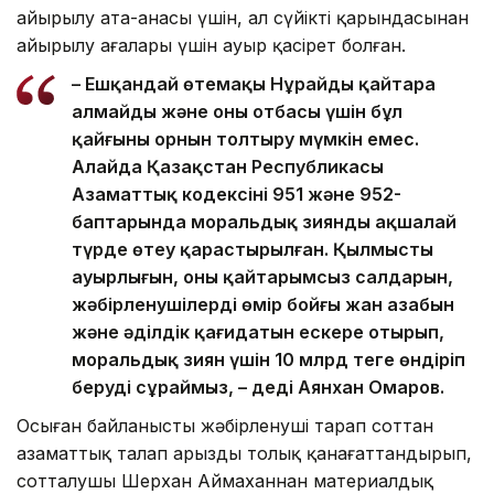
айырылу ата-анасы үшін, ал сүйікті қарындасынан
айырылу ағалары үшін ауыр қасірет болған.
– Ешқандай өтемақы Нұрайды қайтара
алмайды және оның отбасы үшін бұл
қайғының орнын толтыру мүмкін емес.
Алайда Қазақстан Республикасы
Азаматтық кодексінің 951 және 952-
баптарында моральдық зиянды ақшалай
түрде өтеу қарастырылған. Қылмыстың
ауырлығын, оның қайтарымсыз салдарын,
жәбірленушілердің өмір бойғы жан азабын
және әділдік қағидатын ескере отырып,
моральдық зиян үшін 10 млрд теңге өндіріп
беруді сұраймыз, – деді Аянхан Омаров.
Осыған байланысты жәбірленуші тарап соттан
азаматтық талап арызды толық қанағаттандырып,
сотталушы Шерхан Аймаханнан материалдық