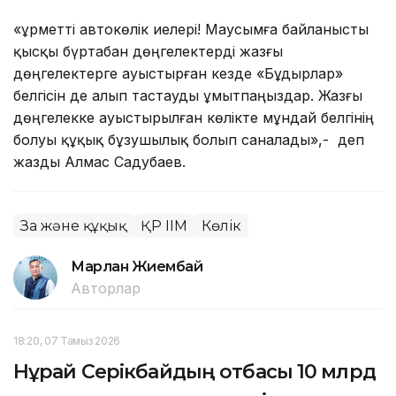
«Құрметті автокөлік иелері! Маусымға байланысты
қысқы бүртабан дөңгелектерді жазғы
дөңгелектерге ауыстырған кезде «Бұдырлар»
белгісін де алып тастауды ұмытпаңыздар. Жазғы
дөңгелекке ауыстырылған көлікте мұндай белгінің
болуы құқық бұзушылық болып саналады»,- деп
жазды Алмас Садубаев.
Заң және құқық
ҚР ІІМ
Көлік
Марлан Жиембай
Авторлар
18:20, 07 Тамыз 2026
Нұрай Серікбайдың отбасы 10 млрд