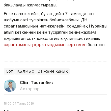
бақылауды жалғастырады.
Еске сала кетейік, бұған дейін 7 тамызда сот
шабуыл сәті түсірілген бейнежазбаны, ДНҚ
сараптамасының нәтижелерін, сондай-ақ Нұрайды
алып кеткеннен кейін түсірілген бейнежазбаға
жүргізілген сот-психологиялық-лингвистикалық
сараптаманың қорытындысын зерттеген
болатын.
Сот
Қылмыс
Заң және құқық
Сәбит Тастанбек
Авторлар
18:00, 07 Тамыз 2026