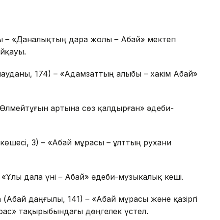
сы – «Даналықтың дара жолы – Абай» мектеп
йқауы.
науданы, 174) – «Адамзаттың алыбы – хакім Абай»
– «Өлмейтұғын артына сөз қалдырған» әдеби-
көшесі, 3) – «Абай мұрасы – ұлттың рухани
– «Ұлы дала үні – Абай» әдеби-музыкалық кеші.
 (Абай даңғылы, 141) – «Абай мұрасы және қазіргі
рас» тақырыбындағы дөңгелек үстел.