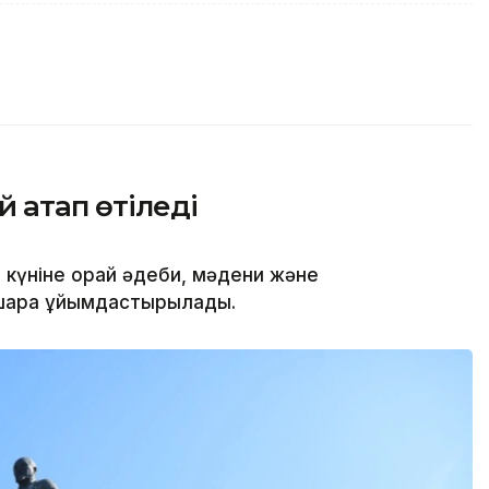
 атап өтіледі
күніне орай әдеби, мәдени және
-шара ұйымдастырылады.