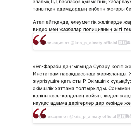
Қалалық ІІД баспасөз қызметінің хабарла
танытқан адамдардың еңбегін жоғары ба
Атап айтқанда, әлеуметтік желілерде ж
видео мен жазбалар полицияның жіті тек
Публикация от @kris_p_almaty official 🇰🇿🚔
«Әл-Фараби даңғылында Субару көлігі же
Инстаграм парақшасында жарияланды. Жү
жүргізушіге қатысты ҚР Әкімшілік құқық
әкімшілік хаттама толтырылды. Сонымен 
көлігін кесе-көлденең қойып, жедел жәрде
науқас адамға дәрігерлер дер кезінде же
Публикация от @kris_p_almaty official 🇰🇿🚔