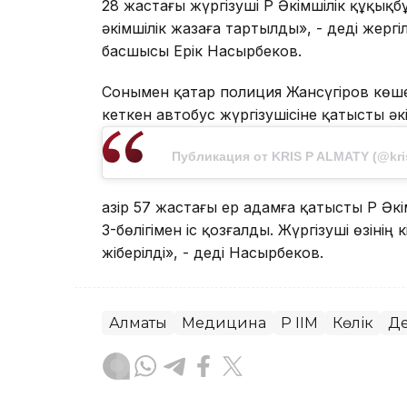
28 жастағы жүргізуші ҚР Әкімшілік құқық
әкімшілік жазаға тартылды», - деді жергіл
басшысы Ерік Насырбеков.
Сонымен қатар полиция Жансүгіров көш
кеткен автобус жүргізушісіне қатысты әкі
Публикация от KRIS P ALMATY (@kris.p
Қазір 57 жастағы ер адамға қатысты ҚР Ә
3-бөлігімен іс қозғалды. Жүргізуші өзіні
жіберілді», - деді Насырбеков.
Алматы
Медицина
ҚР ІІМ
Көлік
Де