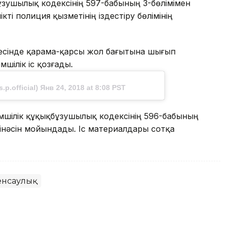
бұзушылық кодексінің 597-бабының 3-бөлімімен
ікті полиция қызметінің іздестіру бөлімінің
есінде қарама-қарсы жол бағытына шығып
мшілік іс қозғады.
.official) Янв 24, 2018 at 8:08 PST
кімшілік құқықбұзушылық кодексінің 596-бабының
ң кінәсін мойындады. Іс материалдары сотқа
нсаулық