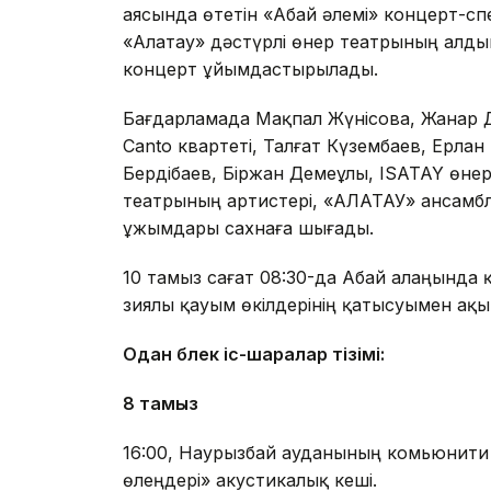
аясында өтетін «Абай әлемі» концерт-спек
«Алатау» дәстүрлі өнер театрының алдын
концерт ұйымдастырылады.
Бағдарламада Мақпал Жүнісова, Жанар Дуғ
Canto квартеті, Талғат Күзембаев, Ерлан
Бердібаев, Біржан Демеұлы, ISATAY өнер
театрының артистері, «АЛАТАУ» ансам
ұжымдары сахнаға шығады.
10 тамыз сағат 08:30-да Абай алаңында қа
зиялы қауым өкілдерінің қатысуымен ақын
Одан бөлек іс-шаралар тізімі:
8 тамыз
16:00, Наурызбай ауданының комьюнити
өлеңдері» акустикалық кеші.