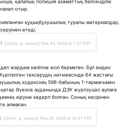
уынша, қалалық полиция азаматтық белсенділік
ғалап отыр.
арияланған құқықбұзушылық туралы материалдар,
серуінен өтеді.
🔝 (@kris_p_almaty) Янв 24, 2018 at 7:57 PST
дел жәрдем көлігіне жол бермеген. Бұл видео
ргізілген тексерудің нәтижесінде 64 жастағы
бұзушылық кодексінің 598-бабының 1-тармағымен
қатар Әуезов ауданында ДЭУ жүргізушісі аулаға
мнің кіруіне кедергі болған. Соның кесірінен
те алмаған.
 (@kris_p_almaty) Янв 25, 2018 at 12:07 PST