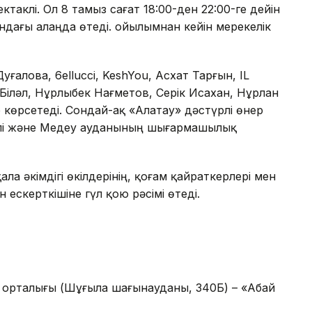
таклі. Ол 8 тамыз сағат 18:00-ден 22:00-ге дейін
дағы алаңда өтеді. Қойылымнан кейін мерекелік
алова, 6ellucci, KeshYou, Асхат Тарғын, IL
 Біләл, Нұрлыбек Нағметов, Серік Исахан, Нұрлан
 көрсетеді. Сондай-ақ «Алатау» дәстүрлі өнер
блі және Медеу ауданының шығармашылық
ла әкімдігі өкілдерінің, қоғам қайраткерлері мен
 ескерткішіне гүл қою рәсімі өтеді.
 орталығы (Шұғыла шағынауданы, 340Б) – «Абай