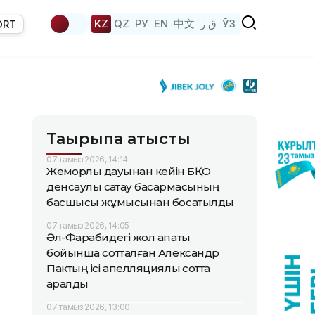
KZ
QZ
РУ
EN
中文
ق ز
ЎЗ
ORT
Тақырыпқа қатысты
07 тамыз 2026, 14:14
Жемқорлық дауынан кейін БҚО
денсаулық сақтау басқармасының
басшысы жұмысынан босатылды
07 тамыз 2026, 14:05
Әл-Фарабидегі жол апаты
бойынша сотталған Александр
Пактың ісі апелляциялық сотта
қаралды
07 тамыз 2026, 13:00