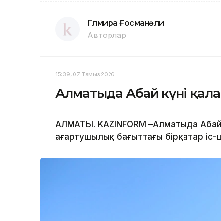
Гүлмира Ғосманәли
Авторлар
15:39, 07 Тамыз 2026
Алматыда Абай күні қалай
АЛМАТЫ. KAZINFORM –Алматыда Абай 
ағартушылық бағыттағы бірқатар іс