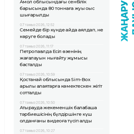
Ақмол облысындағы сенбілік
барысында 80 тоннаға жуық қоқыс
шығарылды
07 тамыз 2026, 12:52
Семейде бір күнде қайда аялдап, не
көруге болады
07 тамыз 2026, 11:17
Петропавлда Есіл өзенінің
жағалауын нығайту жұмысы
басталды
07 тамыз 2026, 10:59
Қостанай облысында Sim-Box
арқылы алаяқтарға көмектескен жігіт
сотталды
07 тамыз 2026, 10:50
Атырауда жекеменшік балабақша
тәрбиешісінің бүлдіршінге күш
қолданғаны видеоға түсіп қалды
07 тамыз 2026, 10:27