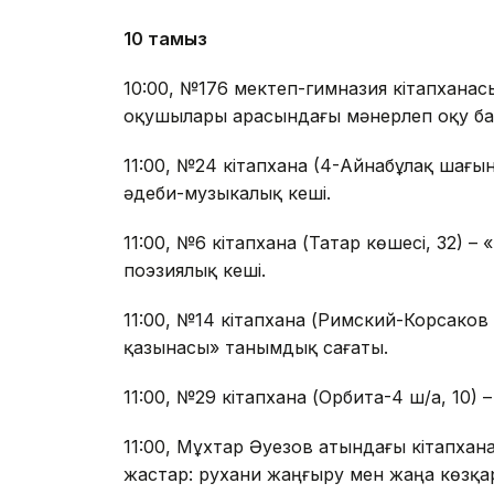
10 тамыз
10:00, №176 мектеп-гимназия кітапхана
оқушылары арасындағы мәнерлеп оқу ба
11:00, №24 кітапхана (4-Айнабұлақ шағы
әдеби-музыкалық кеші.
11:00, №6 кітапхана (Татар көшесі, 32) 
поэзиялық кеші.
11:00, №14 кітапхана (Римский-Корсаков 
қазынасы» танымдық сағаты.
11:00, №29 кітапхана (Орбита-4 ш/а, 10) 
11:00, Мұхтар Әуезов атындағы кітапхана
жастар: рухани жаңғыру мен жаңа көзқа