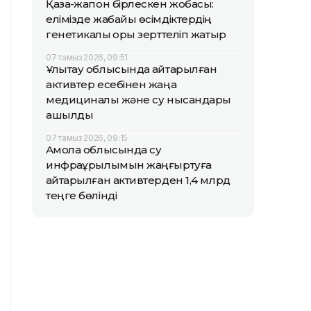
Қазақ-жапон бірлескен жобасы:
елімізде жабайы өсімдіктердің
генетикалық қоры зерттеліп жатыр
07 тамыз 2026, 09:51
Ұлытау облысында қайтарылған
активтер есебінен жаңа
медициналық және су нысандары
ашылды
07 тамыз 2026, 09:15
Ақмола облысында су
инфрақұрылымын жаңғыртуға
қайтарылған активтерден 1,4 млрд
теңге бөлінді