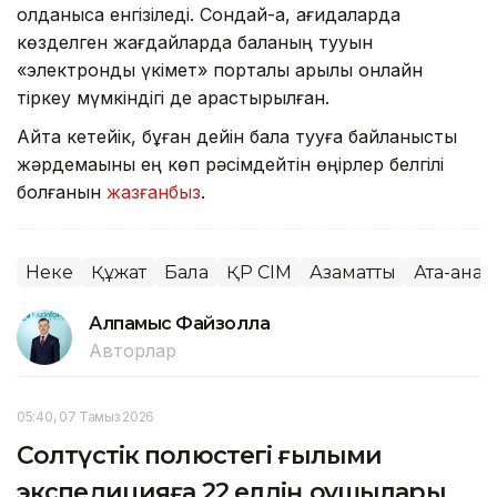
қолданысқа енгізіледі. Сондай-ақ, қағидаларда
көзделген жағдайларда баланың тууын
«электрондық үкімет» порталы арқылы онлайн
тіркеу мүмкіндігі де қарастырылған.
Айта кетейік, бұған дейін бала тууға байланысты
жәрдемақыны ең көп рәсімдейтін өңірлер белгілі
болғанын
жазғанбыз
.
Неке
Құжат
Бала
ҚР СІМ
Азаматтық
Ата-ана
Алпамыс Файзолла
Авторлар
05:40, 07 Тамыз 2026
Солтүстік полюстегі ғылыми
экспедицияға 22 елдің оқушылары