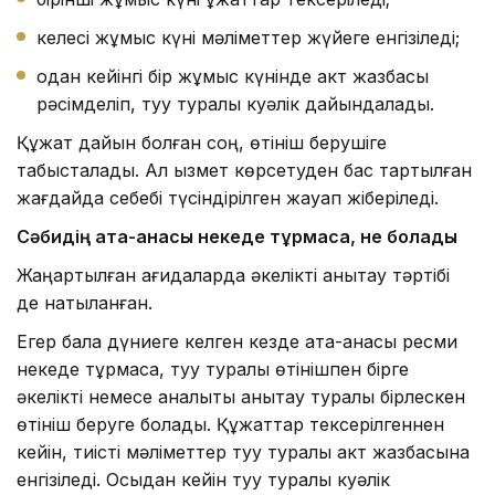
келесі жұмыс күні мәліметтер жүйеге енгізіледі;
одан кейінгі бір жұмыс күнінде акт жазбасы
рәсімделіп, туу туралы куәлік дайындалады.
Құжат дайын болған соң, өтініш берушіге
табысталады. Ал қызмет көрсетуден бас тартылған
жағдайда себебі түсіндірілген жауап жіберіледі.
Сәбидің
ата-анасы некеде тұрмаса
, не болады
Жаңартылған қағидаларда әкелікті анықтау тәртібі
де нақтыланған.
Егер бала дүниеге келген кезде ата-анасы ресми
некеде тұрмаса, туу туралы өтінішпен бірге
әкелікті немесе аналықты анықтау туралы бірлескен
өтініш беруге болады. Құжаттар тексерілгеннен
кейін, тиісті мәліметтер туу туралы акт жазбасына
енгізіледі. Осыдан кейін туу туралы куәлік