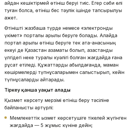
айдан кешіктірмей өтініш беруі тиіс. Егер сәби өлі
туған болса, өтініш бес тәулік ішінде тапсырылуы
қажет.
Өтінішті жазбаша түрде немесе «электрондық
үкімет» порталы арқылы беруге болады. Алайда
портал арқылы өтініш беруге тек ата-анасының
екеуі де Қазақстан азаматы болып, қазақстандық
үлгідегі неке туралы куәлігі болған жағдайда ғана
рұқсат етіледі. Құжаттарды қабылдағанда, маман
көшірмелерді түпнұсқаларымен салыстырып, кейін
түпнұсқаларды қайтарады.
Тіркеу қанша уақыт алады
Қызмет көрсету мерзімі өтініш беру тәсіліне
байланысты әртүрлі:
Мемлекеттік қызмет көрсетушіге тікелей жүгінген
жағдайда — 5 жұмыс күніне дейін;