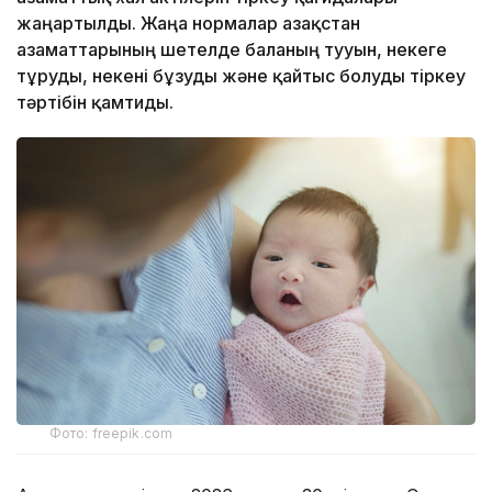
жаңартылды. Жаңа нормалар Қазақстан
азаматтарының шетелде баланың тууын, некеге
тұруды, некені бұзуды және қайтыс болуды тіркеу
тәртібін қамтиды.
Фото: freepik.com