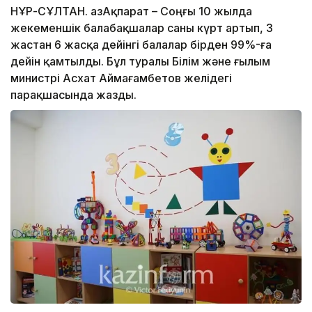
НҰР-СҰЛТАН. ҚазАқпарат – Соңғы 10 жылда
жекеменшік балабақшалар саны күрт артып, 3
жастан 6 жасқа дейінгі балалар бірден 99%-ға
дейін қамтылды. Бұл туралы Білім және ғылым
министрі Асхат Аймағамбетов желідегі
парақшасында жазды.