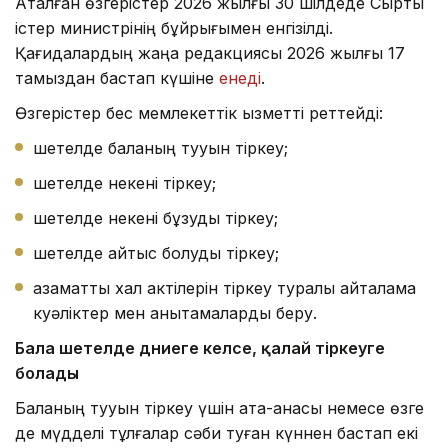
Аталған өзгерістер 2026 жылғы 30 шілдеде Сыртқы
істер министрінің бұйрығымен енгізілді.
Қағидалардың жаңа редакциясы 2026 жылғы 17
тамыздан бастап күшіне
енеді
.
Өзгерістер бес мемлекеттік қызметті реттейді:
шетелде баланың тууын тіркеу;
шетелде некені тіркеу;
шетелде некені бұзуды тіркеу;
шетелде қайтыс болуды тіркеу;
азаматтық хал актілерін тіркеу туралы қайталама
куәліктер мен анықтамаларды беру.
Бала шетелде дүниеге келсе
, қалай тіркеуге
болады
Баланың тууын тіркеу үшін ата-анасы немесе өзге
де мүдделі тұлғалар сәби туған күннен бастап екі