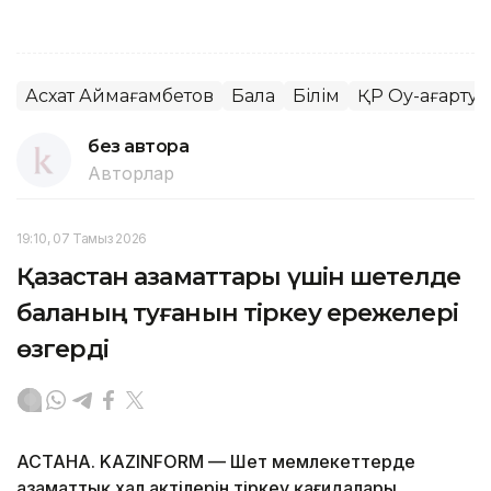
Асхат Аймағамбетов
Бала
Білім
ҚР Оқу-ағарту 
без автора
Авторлар
19:10, 07 Тамыз 2026
Қазақстан азаматтары үшін шетелде
баланың туғанын тіркеу ережелері
өзгерді
АСТАНА. KAZINFORM — Шет мемлекеттерде
азаматтық хал актілерін тіркеу қағидалары