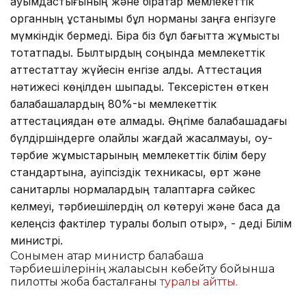
қауымдастығының және бірқатар мемлекеттік
органның ұстанымы бұл норманы заңға енгізуге
мүмкіндік бермеді. Бірақ біз бұл бағытта жұмысты
тоқтатпадық. Былтырдың соңында мемлекеттік
аттестаттау жүйесін енгізе алдық. Аттестация
нәтижесі көңілден шықпады. Тексерістен өткен
балабақшалардың 80%-ы мемлекеттік
аттестациядан өте алмады. Әңгіме балабақшадағы
бүлдіршіндерге қолайлы жағдай жасалмауы, оқу-
тәрбие жұмыстарының мемлекеттік білім беру
стандартына, қауіпсіздік техникасы, өрт және
санитарлық нормалардың талаптарға сәйкес
келмеуі, тәрбиешілердің қол көтеруі және басқа да
келеңсіз фактілер туралы болып отыр», - деді Білім
министрі.
Сонымен қатар министр балабақша
тәрбиешілерінің жалақысын көбейту бойынша
пилоттық жоба басталғаны
туралы айтты.