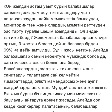
«Он жылдан астам уақыт бұрын балабақшалар
санының жылдам өсуін ынталандыру үшін
лицензиялаудан, кейін мемлекеттік бақылаудан,
мониторингтен және олардың қызметін реттеуден
бас тарту туралы шешім қабылданды. Ол қандай
нәтиже берді? Жекеменшік балабақшалар саны күрт
артып, 3 жастан 6 жасқа дейінгі балалар бірден
99%-ға дейін қамтылды. Бұл - жақсы нәтиже. Алайда
балабақшалар санын көбейтуге мүмкіндік болса да,
сапа мәселесі өзекті болып қала береді.
Балабақшалардың жартысы техникалық және
санитарлық талаптарға сай келмейтін
ғимараттарда, білікті мамандарсыз және қауіпті
жағдайларда ашылған. Мұндай фактілер жеткілікті.
Екі жыл бұрын біз лицензиялау мен мемлекеттік
бақылауды қайтаруға әрекет жасадық. Алайда сол
кезде кәсіпкерлер палатасының, балабақшалар