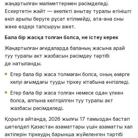
жаңартылған мәліметтермен рәсімделеді.
Ескертетін жайт — әкелікті анықтау туралы өтінішті
өкіл арқылы беруге рұқсат етілмейді, ата-ана оны
жеке өздері тапсыруы қажет.
Бала бір жасқа толған болса
, не істеу керек
Жаңартылған қағидаларда баланың жасына қарай
туу туралы акт жазбасын рәсімдеу тәртібі
де нақтыланды.
Егер бала бір жасқа толмаған болса, оның өмірге
келуі ағымдағы тууды тіркеу кітабына енгізіледі.
Егер бала бір жасқа толған немесе одан үлкен
болса, қалпына келтірілген туу туралы акт
жазбасы рәсімделеді.
Қорыта айтқанда, 2026 жылғы 17 тамыздан бастап
шетелдегі Қазақстан азаматтары үшін азаматтық хал
актілерін тіркеудің барынша жүйеленген тәртібі