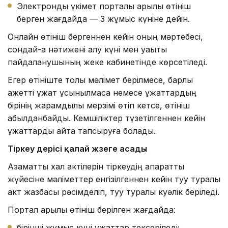
Электрондық үкімет порталы арқылы өтініш
берген жағдайда — 3 жұмыс күніне дейін.
Онлайн өтініш бергеннен кейін оның мәртебесі,
сондай-ақ нәтижені алу күні мен уақыты
пайдаланушының жеке кабинетінде көрсетіледі.
Егер өтініште толық мәлімет берілмесе, барлық
қажетті құжат ұсынылмаса немесе құжаттардың
бірінің жарамдылық мерзімі өтіп кетсе, өтініш
қабылданбайды. Кемшіліктер түзетілгеннен кейін
құжаттарды қайта тапсыруға болады.
Тірке
у үдерісі қалай жүзеге асады
Азаматтық хал актілерін тіркеудің ақпараттық
жүйесіне мәліметтер енгізілгеннен кейін туу туралы
акт жазбасы рәсімделіп, туу туралы куәлік беріледі.
Портал арқылы өтініш берілген жағдайда:
бірінші жұмыс күні құжаттар тексеріледі;