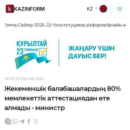
KAZINFORM
KZ
Сайлау-2026
Конституциялық реформа
Арнайы жо
Тренд:
09:38, 02 Маусым 2022
Жекеменшік балабақшалардың 80%
мемлекеттік аттестациядан өте
алмады - министр