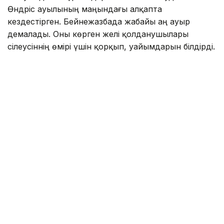
Өндріс ауылының маңындағы алқапта
кездестірген. Бейнежазбада жабайы аң ауыр
демалады. Оны көрген желі қолданушылары
сілеусіннің өмірі үшін қорқып, уайымдарын білдірді.