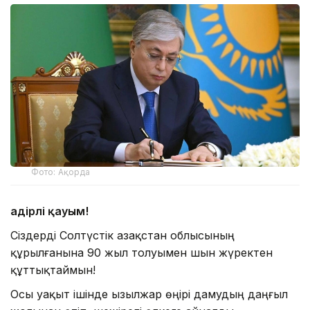
Фото: Ақорда
Қадірлі қауым!
Сіздерді Солтүстік Қазақстан облысының
құрылғанына 90 жыл толуымен шын жүректен
құттықтаймын!
Осы уақыт ішінде Қызылжар өңірі дамудың даңғыл