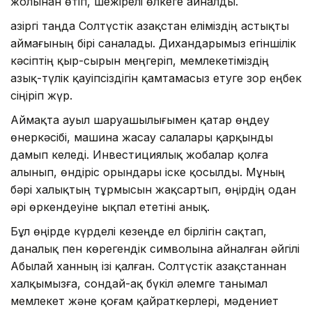
жолынан өтіп, шежірелі өлкеге айналды.
Қазіргі таңда Солтүстік Қазақстан еліміздің астықты
аймағының бірі саналады. Дихандарымыз егіншілік
кәсіптің қыр-сырын меңгеріп, мемлекетіміздің
азық-түлік қауіпсіздігін қамтамасыз етуге зор еңбек
сіңіріп жүр.
Аймақта ауыл шаруашылығымен қатар өңдеу
өнеркәсібі, машина жасау салалары қарқынды
дамып келеді. Инвестициялық жобалар қолға
алынып, өндіріс орындары іске қосылды. Мұның
бәрі халықтың тұрмысын жақсартып, өңірдің одан
әрі өркендеуіне ықпал ететіні анық.
Бұл өңірде күрделі кезеңде ел бірлігін сақтап,
даналық пен көрегендік символына айналған әйгілі
Абылай ханның ізі қалған. Солтүстік Қазақстаннан
халқымызға, сондай-ақ бүкіл әлемге танымал
мемлекет және қоғам қайраткерлері, мәдениет