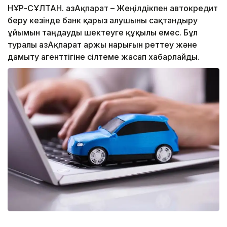
НҰР-СҰЛТАН. ҚазАқпарат – Жеңілдікпен автокредит
беру кезінде банк қарыз алушыны сақтандыру
ұйымын таңдауды шектеуге құқылы емес. Бұл
туралы ҚазАқпарат Қаржы нарығын реттеу және
дамыту агенттігіне сілтеме жасап хабарлайды.