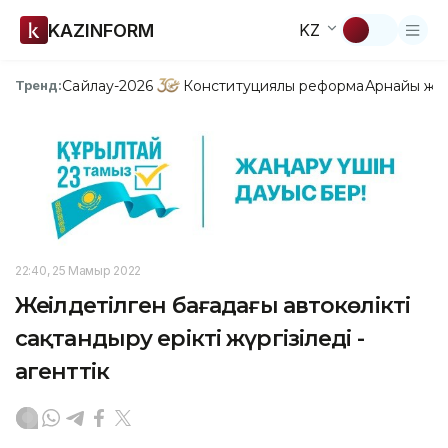
KAZINFORM
KZ
Сайлау-2026
Конституциялық реформа
Арнайы жо
Тренд:
22:40, 25 Мамыр 2022
Жеңілдетілген бағадағы автокөлікті
сақтандыру ерікті жүргізіледі -
агенттік