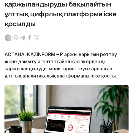
қаржыландыруды бақылайтын
ұлттық цифрлық платформа іске
қосылды
АСТАНА. KAZINFORM – ҚР Қаржы нарығын реттеу
және дамыту агенттігі әйел кәсіпкерлерді
қаржыландыруды мониторингтеуге арналған
ұлттық аналитикалық платформаны іске қосты.