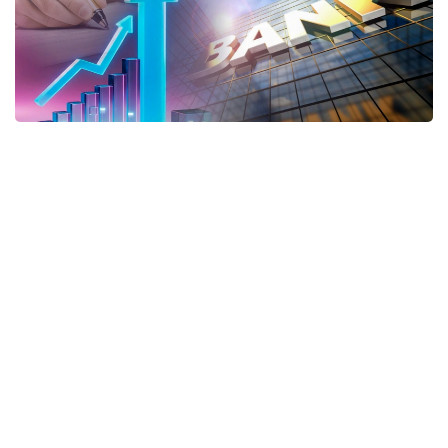
Коллаж: Kazinform/ Canva
Оның айтуынша, реформаның басты мақсаты – қарыз
алушыларға көрсетілетін көмекті неғұрлым
қолжетімді әрі түсінікті ету, сондай-ақ олардың
жалғыз баспанасынан айырылып қалу қаупін
барынша азайту.
- Төлем қабілеттілігін қалпына келтіру мен
азаматтарды банкроттық мәселесі
бойынша сүйемелдеу тетігінің барлығы
қаржы омбудсманының базасында
құрылатын Қарыздарды реттеу жөніндегі
бірыңғай орталыққа біріктіріледі. Азамат