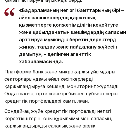
қалыптастыруға мүмкіндік берді.
«Бағдарламаның негізгі бағыттарының бірі –
әйел кәсіпкерлердің қаржылық
қызметтерге қолжетімділігін кеңейтуге
және қабылданатын шешімдердің сапасын
арттыруға мүмкіндік беретін деректерді
жинау, талдау және пайдалану жүйесін
дамыту», – делінген агенттік
хабарламасында.
Платформа банк және микроқаржы ұйымдары
секторларындағы әйел кәсіпкерлерді
қаржыландыруға кешенді мониторинг жүргізеді.
Онда шағын, орта және ірі бизнес субъектілерінің
кредиттік портфельдері қамтылған.
Сондай-ақ жүйе кредиттік портфельдің негізгі
көрсеткіштерін, оның құрылымы мен сапасын,
қаржыландырудың салалық және өңірлік