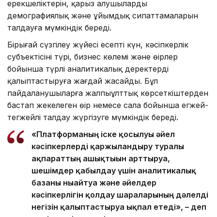
ерекшеліктерін, қарыз алушылардың
демографиялық және ұйымдық сипаттамаларын
талдауға мүмкіндік береді.
Бірыңғай сүзгілеу жүйесі есепті күн, кәсіпкерлік
субъектісінің түрі, бизнес көлемі және өңірлер
бойынша түрлі аналитикалық деректерді
қалыптастыруға жағдай жасайды. Бұл
пайдаланушыларға жалпыұлттық көрсеткіштерден
бастап жекелеген өңір немесе сала бойынша егжей-
тегжейлі талдау жүргізуге мүмкіндік береді.
«Платформаның іске қосылуы әйел
кәсіпкерлерді қаржыландыру туралы
ақпараттың ашықтығын арттыруға,
шешімдер қабылдау үшін аналитикалық
базаны нығайтуға және әйелдер
кәсіпкерлігін қолдау шараларының дәлелді
негізін қалыптастыруға ықпал етеді», – деп