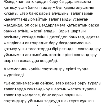
Жеңілдікпен автокредит беру бағдарламасына
қатысу үшін банкті таңдау – бұл қарыз алушының
құқығы. Егер банк қарыз алушының талаптарын
қанағаттандырмайтын талаптарды ұсынған
жағдайда, ол осы Бағдарламаға қатысатын басқа
банкке өтініш жасай алады. Қарыз шартын
ресімдеу кезінде екінші деңгейдегі банктер, әдетте
жеңілдікпен автокредит беру бағдарламасына
қатысу үшін талаптардың бірі ретінде – сақтандыру
ұйымымен автомобиль көлігін ерікті сақтандыру
шартын жасасуды көздейді.
Автомобиль көлігін сақтандыру ерікті түрде
жүргізіледі.
«Банк заңнамасына сәйкес, егер қарыз беру туралы
талаптарда сақтандыру шартын жасасу туралы
талаптар көзделсе, банк қарыз алушыны
сақтандыру ұйымын таңдауда шектеуге құқылы