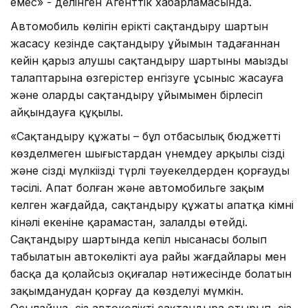
емес» - делінген Агенттік хабарламасында.
Автомобиль көлігін ерікті сақтандыру шартын
жасасу кезінде сақтандыру ұйымын таңдағаннан
кейін қарыз алушы сақтандыру шартының маңызды
талаптарына өзгерістер енгізуге ұсыныс жасауға
және оларды сақтандыру ұйымымен бірлесіп
айқындауға құқылы.
«Сақтандыру құжаты – бұл отбасылық бюджетті
көзделмеген шығыстардан үнемдеу арқылы сізді
және сіздің мүлкіңізді түрлі тәуекелдерден қорғаудың
тәсілі. Апат болған және автомобильге зақым
келген жағдайда, сақтандыру құжаты апатқа кімнің
кінәлі екеніне қарамастан, залалды өтейді.
Сақтандыру шартында кепіл нысанасы болып
табылатын автокөлікті ауа райы жағдайлары мен
басқа да қолайсыз оқиғалар нәтижесінде болатын
зақымданудан қорғау да көзделуі мүмкін.
Осылайша, сіз автокөлікті сақтандыра отырып, сіз