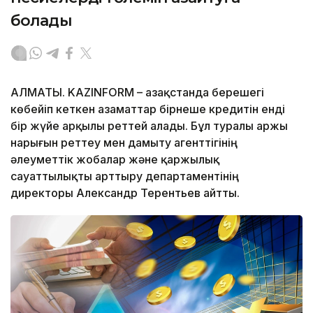
болады
АЛМАТЫ. KAZINFORM – Қазақстанда берешегі
көбейіп кеткен азаматтар бірнеше кредитін енді
бір жүйе арқылы реттей алады. Бұл туралы Қаржы
нарығын реттеу мен дамыту агенттігінің
әлеуметтік жобалар және қаржылық
сауаттылықты арттыру департаментінің
директоры Александр Терентьев айтты.