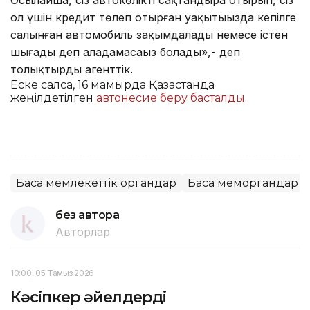
ол үшін кредит төлеп отырған уақытыңызда кепілге
салынған автомобиль зақымдалады немесе істен
шығады деп алаңдамасаңыз болады»,- деп
толықтырды агенттік.
Еске салсақ, 16 мамырда Қазақстанда
жеңілдетілген
автонесие беру басталды.
Басқа мемлекеттік органдар
Басқа меморгандар
без автора
Авторлар
10:00, 05 Тамыз 2026
Кәсіпкер әйелдерді