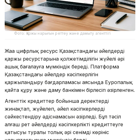
Фото: Қаржы нарығын реттеу және дамыту агенттігі
Жаңа цифрлық ресурс Қазақстандағы әйелдердің
қаржы ресурстарына қолжетімділігін жүйелі әрі
ашық бағалауға мүмкіндік береді. Платформа
Қазақстандағы әйелдер кәсіпкерлігін
қаржыландыру бағдарламасы аясында Еуропалық
қайта құру және даму банкімен бірлесіп әзірленген.
Агенттік кредиттер бойынша деректерді
жинақтап, жүйелеп, әйел кәсіпкерлерді
сәйкестендіру әдіснамасын әзірледі. Бұл тәсіл
алғаш рет әйелдердің кәсіпкерлікті кредиттеуге
қатысуы туралы толық әрі сенімді көрініс