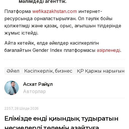
мәлімдеді агенттік.
Платформа
wefikazakhstan.com
интернет-
ресурсында орналастырылған. Ол тәулік бойы
қолжетімді және қазақ, орыс, ағылшын тілдерінде
жұмыс істейді.
Айта кетейік, елде әйелдер кәсіпкерлігін
бағалайтын Gender Index платформасы
әзірленеді
.
Әйел
Кәсіпкерлік, бизнес
ҚР Қаржы нарығын ре
Асхат Райқұл
Авторлар
22:57, 28 Шілде 2026
Елімізде енді қиындық тудыратын
несиелердің төлемін азайтуға