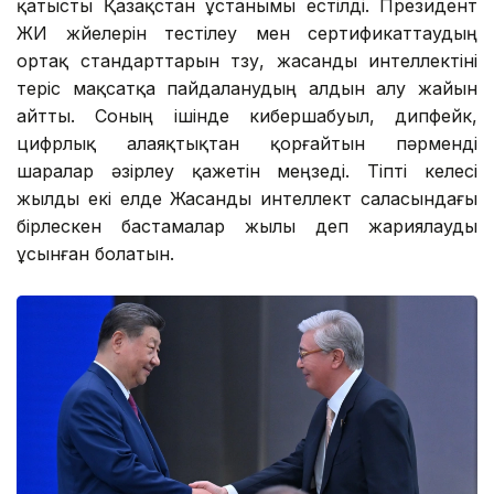
қатысты Қазақстан ұстанымы естілді. Президент
ЖИ жүйелерін тестілеу мен сертификаттаудың
ортақ стандарттарын түзу, жасанды интеллектіні
теріс мақсатқа пайдаланудың алдын алу жайын
айтты. Соның ішінде кибершабуыл, дипфейк,
цифрлық алаяқтықтан қорғайтын пәрменді
шаралар әзірлеу қажетін меңзеді. Тіпті келесі
жылды екі елде Жасанды интеллект саласындағы
бірлескен бастамалар жылы деп жариялауды
ұсынған болатын.