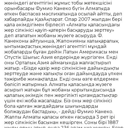
жөніндегі агенттігінің жұмыс тобы жетекшісінің
орынбасары Фумио Канеко бүгін Алматыда
өткен баспасөз мәслихатында осылай айтты, деп
хабарлайды ҚазАқпарат. Олар 2007 жылдан бері
қала әкімдігімен бірлесіп «Алматы қаласындағы
жер сілкінісі қауіп-қатерін басқаруды зерттеу»
деп аталатын жобаны жүзеге асыруда. Ф.
Канеконың айтуынша, Жапонияның халықаралық
ынтымақтастық жөніндегі агенттігі мұндай
жобаларды бұған дейін Латын Америкасы мен
Оңтүстік Шығыс Азия елдерінде жүргізген. Енді
оны Орталық Азия аймағында жалғастырып
жатыр. «Бізде қазір жер сілкінісіне дайындықты
зерттеуде және халықты оған дайындауда үлкен
тәжірибе жинақталды. Енді оны өзге елдермен
бөлісіп жатырмыз. Алматы қаласында жүзеге
асырып жатқан бұл жобаның қорытындысында
қалалық әкімдік пен жергілікті қоғамдастықтар
үшін екі жоба жасалады. Біз оны жер сілкінісі
бола қалған жағдайдағы шығындарды
болжаудан бастадық», - дейді Фумио Канеко.
Жалпы Алматы қаласы өткен ғасырда 3 рет ірі
жер сілкінісін басынан кешірген. Соның бірі 1887
жылы орын алып, онда 236 адам көз жұмды. Егер