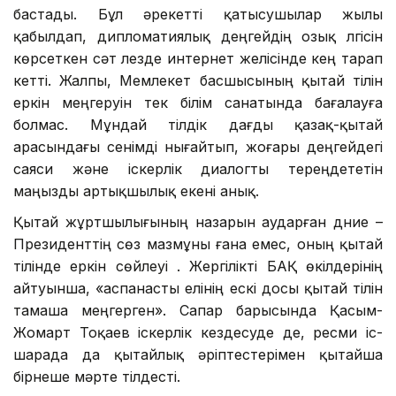
бастады. Бұл әрекетті қатысушылар жылы
қабылдап, дипломатиялық деңгейдің озық үлгісін
көрсеткен сәт лезде интернет желісінде кең тарап
кетті. Жалпы, Мемлекет басшысының қытай тілін
еркін меңгеруін тек білім санатында бағалауға
болмас. Мұндай тілдік дағды қазақ-қытай
арасындағы сенімді нығайтып, жоғары деңгейдегі
саяси және іскерлік диалогты тереңдететін
маңызды артықшылық екені анық.
Қытай жұртшылығының назарын аударған дүние –
Президенттің сөз мазмұны ғана емес, оның қытай
тілінде еркін сөйлеуі . Жергілікті БАҚ өкілдерінің
айтуынша, «аспанасты елінің ескі досы қытай тілін
тамаша меңгерген». Сапар барысында Қасым-
Жомарт Тоқаев іскерлік кездесуде де, ресми іс-
шарада да қытайлық әріптестерімен қытайша
бірнеше мәрте тілдесті.