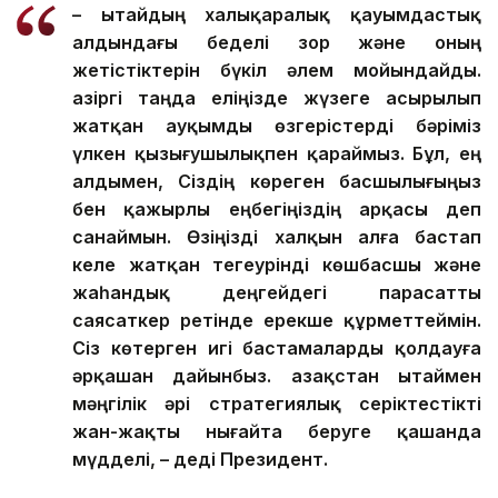
– Қытайдың халықаралық қауымдастық
алдындағы беделі зор және оның
жетістіктерін бүкіл әлем мойындайды.
Қазіргі таңда еліңізде жүзеге асырылып
жатқан ауқымды өзгерістерді бәріміз
үлкен қызығушылықпен қараймыз. Бұл, ең
алдымен, Сіздің көреген басшылығыңыз
бен қажырлы еңбегіңіздің арқасы деп
санаймын. Өзіңізді халқын алға бастап
келе жатқан тегеурінді көшбасшы және
жаһандық деңгейдегі парасатты
саясаткер ретінде ерекше құрметтеймін.
Сіз көтерген игі бастамаларды қолдауға
әрқашан дайынбыз. Қазақстан Қытаймен
мәңгілік әрі стратегиялық серіктестікті
жан-жақты нығайта беруге қашанда
мүдделі, – деді Президент.