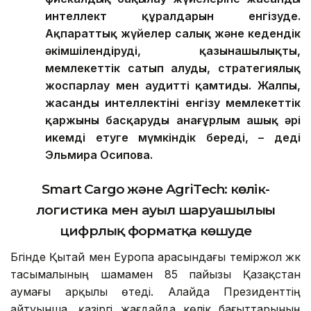
интеллект құралдарын енгізуде.
Ақпараттық жүйелер салық және кедендік
әкімшілендіруді, қазынашылықты,
мемлекеттік сатып алуды, стратегиялық
жоспарлау мен аудит
ті қамтиды
. Жалпы,
жасанды интеллекті
ні
енгізу мемлекеттік
қаржыны басқаруды анағұрлым ашық әрі
икемді етуге мүмкіндік береді,
–
деді
Эльмира Осипова
.
Smart Cargo және AgriTech: көлік-
логистика мен ауыл шаруашылығы
цифрлық форматқа көшуде
Бүгінде Қытай мен Еуропа арасындағы теміржол жүк
тасымалының шамамен 85 пайызы Қазақстан
аумағы арқылы өтеді. Алайда Президенттің
айтуынша, қазіргі жағдайда көлік бағыттарының