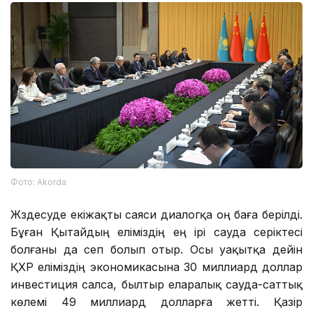
Фото: Аkorda
Жүздесуде екіжақты саяси диалогқа оң баға берілді.
Бұған Қытайдың еліміздің ең ірі сауда серіктесі
болғаны да сеп болып отыр. Осы уақытқа дейін
ҚХР еліміздің экономикасына 30 миллиард доллар
инвестиция салса, былтыр еларалық сауда-саттық
көлемі 49 миллиард долларға жетті. Қазір