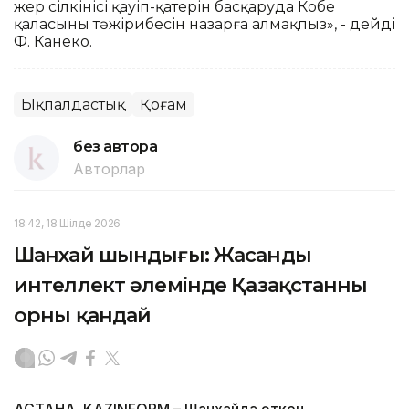
жер сілкінісі қауіп-қатерін басқаруда Кобе
қаласының тәжірибесін назарға алмақпыз», - дейді
Ф. Канеко.
Ықпалдастық
Қоғам
без автора
Авторлар
18:42, 18 Шілде 2026
Шанхай шындығы: Жасанды
интеллект әлемінде Қазақстанның
орны қандай
АСТАНА. KAZINFORM – Шанхайда өткен