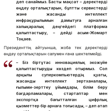
деп санаймыз. Басты мақсат – деректерді
өңдеу орталықтарын, бұлтты сервистерді
және жасанды интеллект
инфрақұрылымын дамытуға арналған
халықаралық деңгейдегі платформа
қалыптастыру, – дейді Қасым-Жомарт
Тоқаев.
Президенттің айтуынша, жоба тек деректерді
өңдеу орталықтарын салумен ғана шектелмейді.
– Біз біртұтас инновациялық экожүйе
қалыптастыруды көздеп отырмыз. Сол
арқылы суперкомпьютердің қуаты,
жасанды интеллект зертханалары,
ғылыми-зерттеу ұйымдары, білім беру
бағдарламалары, стартаптар мен
экспортқа бағытталған цифрлық
қызметтер бір арнаға тоғысады, – деп атап