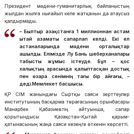
Президент мәдени-гуманитарлық байланыстың
жылдан жылға нығайып келе жатқанын да атаусыз
қалдырмады.
– Былтыр Қазақстанға 1 миллионнан астам
Қытай азаматы сапарлап келді. Екі ел
астаналарында мәдени орталықтар
ашылды. Елімізде Лу Бань шеберханалары
табысты жұмыс істеуде. Бұл – қос
халықтың арасында қалыптасқан достық
пен өзара сенімнің тағы бір айғағы, –
деді.
Мемлекет басшысы.
ҚР СІМ жанындағы Сыртқы саяси зерттеулер
институтының басқарма төрағасының орынбасары
Манарбек Қабазиевтің айтуынша, сапар
қорытындысы Қазақстан-Қытай қарым-
қатынасының жаңа саяси кезеңге өткенін көрсетті.