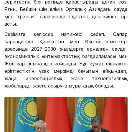
серіктестің бірі ретінде қарастырады деген сөз.
Яғни, Бейжің үшін еліміз Орталық Азиядағы сауда
мен транзит саласында одақтас деңгейінен әрі
асты.
Сөзімізге келіссөз нәтижесі себеп. Сапар
қарсаңында Қазақстан мен Қытай үкіметтері
арасында 2027–2030 жылдарға арналған сауда-
экономикалық ынтымақтастық бағдарламасы мен
Жол картасына қол қойылды. Бұл құжат екіжақты
әріптестіктің ұзақ мерзімді бағытын айқындап,
жаңа инвестициялық және технологиялық
жобаларды жүзеге асыруға мұрындық болады.