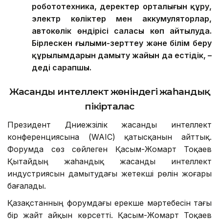
робототехника, деректер орталығын құру,
электр көліктер мен аккумуляторлар,
автокөлік өндірісі саласы көп айтылуда.
Бірлескен ғылыми-зерттеу және білім беру
құрылымдарын дамыту жайын да естідік, –
деді сарапшы.
Жасанды интеллект жөніндегі жаһандық
пікірталас
Президент Дүниежүзілік жасанды интеллект
конференциясына (WAIC) қатысқанын айттық.
Форумда сөз сөйлеген Қасым-Жомарт Тоқаев
Қытайдың жаһандық жасанды интеллект
индустриясын дамытудағы жетекші рөлін жоғары
бағалады.
Қазақстанның форумдағы ерекше мәртебесін тағы
бір жайт айқын көрсетті. Қасым-Жомарт Тоқаев