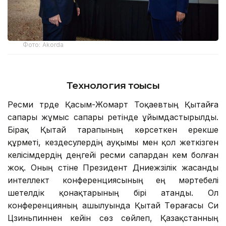
Фото: Аkorda
Технология тоғысы
Ресми түрде Қасым-Жомарт Тоқаевтың Қытайға
сапары жұмыс сапары ретінде ұйымдастырылды.
Бірақ Қытай тарапының көрсеткен ерекше
құрметі, кездесулердің ауқымы мен қол жеткізген
келісімдердің деңгейі ресми сапардан кем болған
жоқ. Оның үстіне Президент Дүниежүзілік жасанды
интеллект конференциясының ең мәртебелі
шетелдік қонақтарының бірі атанды. Ол
конференцияның ашылуында Қытай Төрағасы Си
Цзиньпиннен кейін сөз сөйлеп, Қазақстанның