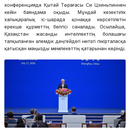
конференцияда Қытай Төрағасы Си Цзиньпиннен
кейін баяндама оқыды. Мұндай кезектілік
халықаралық іс-шарада қонаққа көрсетілетін
ерекше құрметтің белгісі саналады. Осылайша,
Қазақстан жасанды интеллекттің болашағы
талқыланған әлемдік деңгейдегі негізгі пікірталасқа
қатысқан маңызды мемлекеттің қатарынан көрінді.