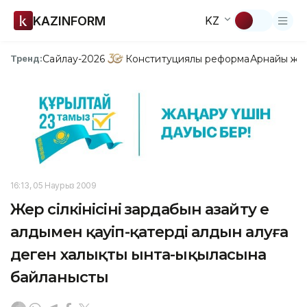
KAZINFORM
KZ
Сайлау-2026
Конституциялық реформа
Арнайы жо
Тренд:
16:13, 05 Наурыз 2009
Жер сілкінісінің зардабын азайту ең
алдымен қауіп-қатердің алдын алуға
деген халықтың ынта-ықыласына
байланысты