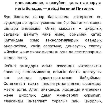
инновациялық экожүйені қалыптастыруға
негіз болады, — дейді Евгений Питолин.
Бұл бастама сапар барысында көтерілген ең
ауқымды әрі өршіл ұсыныстың бірі болғанын жоққа
шығара алмаймыз. Оның мақсаты – цифрлық
сауданы дамыту ғана емес, сонымен қатар
Қытайдың озық технологияларын отандық
өнеркәсіпке, көлік саласына, денсаулық сақтау
жүйесіне және экономиканың өзге де секторларына
жедел енгізу.
Кейінгі жылдары еліміз жасанды интеллектіні
болашақ экономикалық өсімнің басты қозғаушы
күші ретінде қарастыратынын байқаймыз.
Сондықтан нақты институционалдық шешімдер
жүзеге асты. Атап айтқанда, Жасанды интеллект
және цифрлық даму министрлігі құрылып,
«Жасанды интеллект туралы» заң, Цифрлық