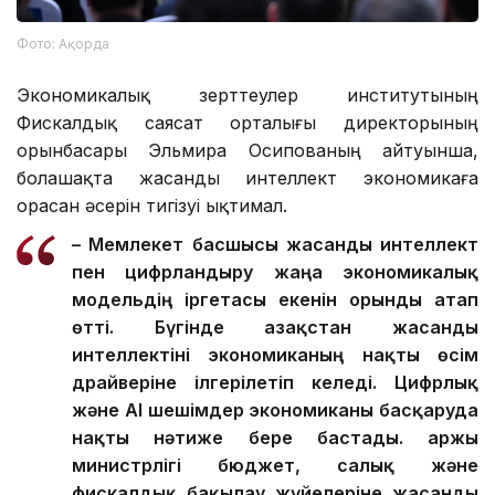
Фото: Ақорда
Экономикалық зерттеулер институтының
Фискалдық саясат орталығы директорының
орынбасары Эльмира Осипованың айтуынша,
болашақта жасанды интеллект экономикаға
орасан әсерін тигізуі ықтимал.
– Мемлекет басшысы жасанды интеллект
пен цифрландыру жаңа экономикалық
модельдің іргетасы екенін орынды атап
өтті. Бүгінде Қазақстан жасанды
интеллектіні экономиканың нақты өсім
драйверіне ілгерілетіп келеді.
Цифрлық
және AI шешімдер экономиканы басқаруда
нақты нәтиже бере бастады. Қаржы
министрлігі бюджет, салық және
фискалдық бақылау жүйелеріне жасанды