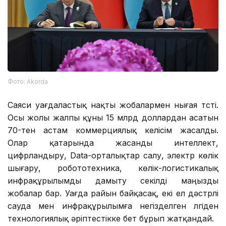
Фото: Аkorda
Саяси уағдаластық нақты жобалармен нығая түсті.
Осы жолы жалпы құны 15 млрд доллардан асатын
70-тен астам коммерциялық келісім жасалды.
Олар қатарында жасанды интеллект,
цифрландыру, Data-орталықтар салу, электр көлік
шығару, робототехника, көлік-логистикалық
инфрақұрылымды дамыту секілді маңызды
жобалар бар. Уағда райын байқасақ, екі ел дәстүрлі
сауда мен инфрақұрылымға негізделген үлгіден
технологиялық әріптестікке бет бұрып жатқандай.