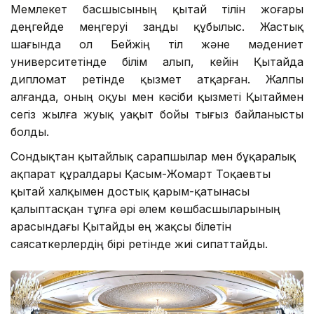
Мемлекет басшысының қытай тілін жоғары
деңгейде меңгеруі заңды құбылыс. Жастық
шағында ол Бейжің тіл және мәдениет
университетінде білім алып, кейін Қытайда
дипломат ретінде қызмет атқарған. Жалпы
алғанда, оның оқуы мен кәсіби қызметі Қытаймен
сегіз жылға жуық уақыт бойы тығыз байланысты
болды.
Сондықтан қытайлық сарапшылар мен бұқаралық
ақпарат құралдары Қасым-Жомарт Тоқаевты
қытай халқымен достық қарым-қатынасы
қалыптасқан тұлға әрі әлем көшбасшыларының
арасындағы Қытайды ең жақсы білетін
саясаткерлердің бірі ретінде жиі сипаттайды.