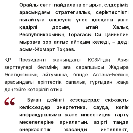
Орайлы сәтті пайдалана отырып, елдеріміз
арасындағы стратегиялық серіктестікті
нығайтуға өлшеусіз үлес қосқаны үшін
қадірлі досым, Қытай Халық
Республикасының Төрағасы Си Цзиньпин
мырзаға зор алғыс айтқым келеді, – деді
Қасым-Жомарт Тоқаев.
ҚР Президенті жанындағы ҚСЗИ-дің Азия
зерттеулері бөлімінің аға сарапшысы Жадыра
Әсетқызының айтуынша, бүгінде Астана-Бейжің
арасындағы әріптестік сапалық тұрғыдан жаңа
деңгейге көтеріліп отыр.
– Бұған дейінгі кезеңдерде екіжақты
келіссөздер энергетика, сауда, көлік
инфрақұрылымы және инвестиция тарту
мәселелеріне арналатын. Қазіргі таңда
өнеркәсіптік жасанды интеллект,