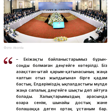
Фото: Аkorda
– Екіжақты байланыстарымыз бұрын-
соңды болмаған деңгейге көтерілді. Біз
Қазақстан-Қытай қарым-қатынасының жаңа
«алтын отыз жылдығына» бірге қадам
бастық. Елдеріміздің ықпалдастығы мүлде
жаңа сапалық деңгейге шықты деп айтуға
болады. Халықтарымыздың арасында
өзара сенім, шынайы достық және
болашаққа деген ортақ ұстаным бар.