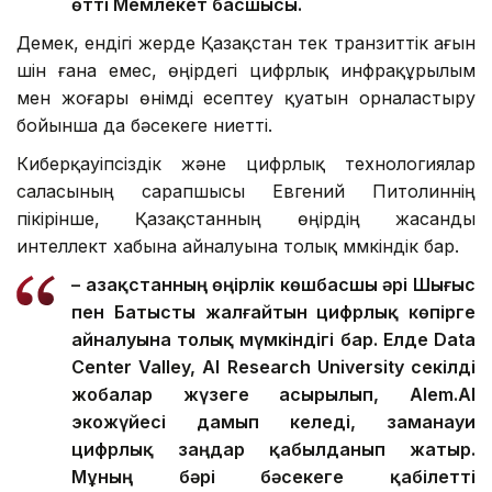
өтті Мемлекет басшысы.
Демек, ендігі жерде Қазақстан тек транзиттік ағын
үшін ғана емес, өңірдегі цифрлық инфрақұрылым
мен жоғары өнімді есептеу қуатын орналастыру
бойынша да бәсекеге ниетті.
Киберқауіпсіздік және цифрлық технологиялар
саласының сарапшысы Евгений Питолиннің
пікірінше, Қазақстанның өңірдің жасанды
интеллект хабына айналуына толық мүмкіндік бар.
– Қазақстанның өңірлік көшбасшы әрі Шығыс
пен Батысты жалғайтын цифрлық көпірге
айналуына толық мүмкіндігі бар. Елде Data
Center Valley, AI Research University секілді
жобалар жүзеге асырылып, Alem.AI
экожүйесі дамып келеді, заманауи
цифрлық заңдар қабылданып жатыр.
Мұның бәрі бәсекеге қабілетті