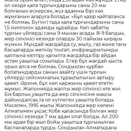
ол кезде қала тұрғындарының саны 20 мың
болғанын ескерсек, жүз адамның бірі көз
жұмғанын аңғаруға болады. «Бұл қазір қайталанса
не болмақ. Бүгінгі таңда қала тұрғындарының саны
1,5 миллион адамды құрайды. Көп қабатты
тұрғын үйлердің саны 9 мыңнан асады. 8-9 балдық
жер сілкінісі кезінде олардың 30 пайызы қирауы
мүмкін. Мұндай жағдайда су, жылу, газ және тағы
басқаларды жеткізу тоқтап, инфрақұрылымды
қалпына келтіру қалыпта жағдайда бір айдан
астам уақытқа созылады. Егер бұл жағдай қыста
орын алса не болмақ. Сондықтан құрбан
болатындардың санын азайту үшін тұрғын
үйлердің сейсмикалық тұрақтылығын артыру
қажет. Әрине, бұл көп қаржыны қажет ететін
жұмыс. Жапонияда жалпы жер сілкінісі өте жиі.
Біз барлық уақытта да жер сілкінісіне жақсы
дайындалсақ та ол күтпеген уақытта болады.
Мәселен, 1995 жылы Жапонияда жер көлемі
Алматымен ұқсас Кобе қаласында болған жер
сілкінісі кезінде 7 мың адам опат болды. Ал 200
мың адам бір жыл бойы уақытша тұрғызылған
баспаналарда тұрды. Сондықтан Алматыдағы