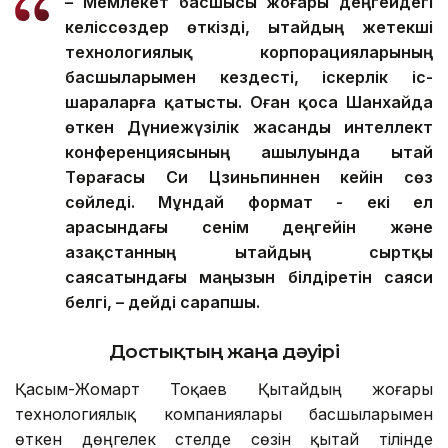
– Мемлекет басшысы жоғары деңгейдегі
келіссөздер өткізді, Қытайдың жетекші
технологиялық корпорацияларының
басшыларымен кездесті, іскерлік іс-
шараларға қатысты. Оған қоса Шанхайда
өткен Дүниежүзілік жасанды интеллект
конференциясының ашылуында Қытай
Төрағасы Си Цзиньпиннен кейін сөз
сөйледі. Мұндай формат - екі ел
арасындағы сенім деңгейін және
Қазақстанның Қытайдың сыртқы
саясатындағы маңызын білдіретін саяси
белгі, – дейді сарапшы.
Достықтың жаңа дәуірі
Қасым-Жомарт Тоқаев Қытайдың жоғары
технологиялық компаниялары басшыларымен
өткен дөңгелек үстелде сөзін қытай тілінде