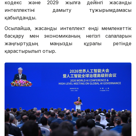
кодекс және 2029 жылға дейінгі жасанды
интеллектіні дамыту тұжырымдамасы
қабылданды.
Осылайша, жасанды интеллект енді мемлекеттік
басқару мен экономиканың негізгі салаларын
жаңғыртудың маңызды құралы ретінде
қарастырылып отыр.