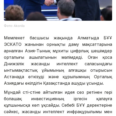
Фото: Аkorda
Мемлекет басшысы жақында Алматыда БҰҰ
ЭСКАТО жанынан орнықты даму мақсаттарына
арналған Азия-Тынық мұхиты цифрлық шешімдер
орталығы ашылатынын мәлімдеді. Оған қоса
Дүнижүзілік жасанды интеллект саласындағы
ынтымақтастық ұйымының алғашқы отырысын
Астанада өткізуді және құрылымның Орталық
Азиядағы өкілдігін Қазақстанда ашуды ұсынды.
Мұндай үсті-үстіне айтылған идея сөз ретінен гөрі
болашақ инвестицияның іргесін қалауға
құлшынысқа көп ұқсайды. Себебі БҰҰ деректеріне
сәйкес, жасанды интеллект инфрақұрылымы мен