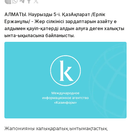
АЛМАТЫ. Наурыздың 5-і. ҚазАқпарат /Ерлік
Ержанұлы/ - Жер сілкінісі зардаптарын азайту ең
алдымен қауіп-қатердің алдын алуға деген халықтың
ынта-ықыласына байланысты.
Жапонияның халықаралық ынтымақтастық