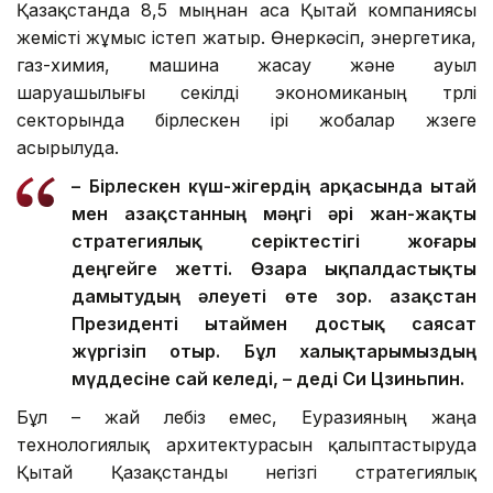
Қазақстанда 8,5 мыңнан аса Қытай компаниясы
жемісті жұмыс істеп жатыр. Өнеркәсіп, энергетика,
газ-химия, машина жасау және ауыл
шаруашылығы секілді экономиканың түрлі
секторында бірлескен ірі жобалар жүзеге
асырылуда.
– Бірлескен күш-жігердің арқасында Қытай
мен Қазақстанның мәңгі әрі жан-жақты
стратегиялық серіктестігі жоғары
деңгейге жетті. Өзара ықпалдастықты
дамытудың әлеуеті өте зор. Қазақстан
Президенті Қытаймен достық саясат
жүргізіп отыр. Бұл халықтарымыздың
мүддесіне сай келеді, – деді Си Цзиньпин.
Бұл – жай лебіз емес, Еуразияның жаңа
технологиялық архитектурасын қалыптастыруда
Қытай Қазақстанды негізгі стратегиялық