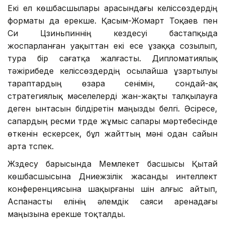
Екі ел көшбасшылары арасындағы келіссөздердің
форматы да ерекше. Қасым-Жомарт Тоқаев пен
Си Цзиньпиннің кездесуі бастапқыда
жоспарланған уақыттан екі есе ұзаққа созылып,
тура бір сағатқа жалғасты. Дипломатиялық
тәжірибеде келіссөздердің осылайша ұзартылуы
тараптардың өзара сенімін, сондай-ақ
стратегиялық мәселелерді жан-жақты талқылауға
деген ынтасын білдіретін маңызды белгі. Әсіресе,
сапардың ресми түрде жұмыс сапары мәртебесінде
өткенін ескерсек, бұл жайттың мәні одан сайын
арта түспек.
Жүздесу барысында Мемлекет басшысы Қытай
көшбасшысына Дүниежүзілік жасанды интеллект
конференциясына шақырғаны үшін алғыс айтып,
Аспанасты елінің әлемдік саяси аренадағы
маңызына ерекше тоқталды.