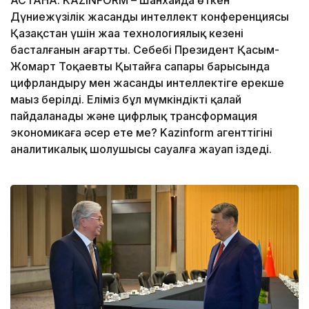
Дүниежүзілік жасанды интеллект конференциясы
Қазақстан үшін жаңа технологиялық кезеңнің
басталғанын аңғартты. Себебі Президент Қасым-
Жомарт Тоқаевтың Қытайға сапары барысында
цифрландыру мен жасанды интеллектіге ерекше
маңыз берілді. Еліміз бұл мүмкіндікті қалай
пайдаланады және цифрлық трансформация
экономикаға әсер ете ме? Kazinform агенттігінің
аналитикалық шолушысы сауалға жауап іздеді.