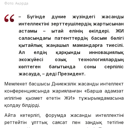
Фото: Ақорда
– Бүгінде дүние жүзіндегі жасанды
интеллектіні зерттеушілердің жартысынан
астамы – Қытай елінің өкілдері. ЖИ
саласындағы патенттердің басым бөлігі
қытайлық жаңашыл мамандарға тиесілі.
Ал елдің қарқынды инновациялық
экожүйесі озық технологиялардың
көптеген бағытында соны серпіліс
жасауда, – деді Президент.
Мемлекет басшысы Дүниежүзілік жасанды интеллект
конференциясында жарияланған «Барша адамзат
игілігіне қызмет ететін ЖИ» тұжырымдамасына
қолдау білдірді.
Айта кетерлігі, форумда жасанды интеллектіні
реттейтін ұлттық саясат пен заңдық тетігіне