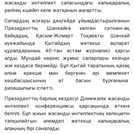
жасанды интеллект саласындағы халықаралық
рөлінің күшейіп келе жатқанын аңғартты.
Сапардың жоғары деңгейде ұйымдастырылғанын
Президенттің Шанхайға келген сәтінен-ақ
байқадық. Қасым-Жомарт Тоқаевты Шанхай
әуежайында Қытайдың жетекші ақпарат
құралдарының 40-тан астам журналисі қарсы
алды. Мұндай көрініс жұмыс сапарлары кезінде
жиі кездесе бермейді. Бұл Қытай тарапының қазақ
еліне ерекше мән бергенін әрі мемлекет
көшбасшысының ат басын бұрғанына
ризашылығы іспетті.
Президенттің барлық кездесуі Дүниежүзілік жасанды
интеллект конференциясы қарсаңында өткені
белгілі. Бұл жиын жасанды интеллектінің келешегін
талқылайтын әлемдегі жетекші халықаралық
алаңның бірі саналады.