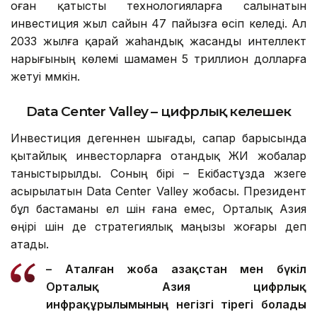
оған қатысты технологияларға салынатын
инвестиция жыл сайын 47 пайызға өсіп келеді. Ал
2033 жылға қарай жаһандық жасанды интеллект
нарығының көлемі шамамен 5 триллион долларға
жетуі мүмкін.
Data Center Valley – цифрлық келешек
Инвестиция дегеннен шығады, сапар барысында
қытайлық инвесторларға отандық ЖИ жобалар
таныстырылды. Соның бірі – Екібастұзда жүзеге
асырылатын Data Center Valley жобасы. Президент
бұл бастаманы ел үшін ғана емес, Орталық Азия
өңірі үшін де стратегиялық маңызы жоғары деп
атады.
– Аталған жоба Қазақстан мен бүкіл
Орталық Азия цифрлық
инфрақұрылымының негізгі тірегі болады