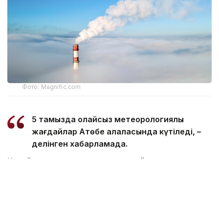
Фото: Magnific.com
5 тамызда қолайсыз метеорологиялық
жағдайлар Ақтөбе қалаласында күтіледі, –
делінген хабарламада.
Қолайсыз метеорологиялық жағдайлар –
атмосфералық ауаның беткі қабатында зиянды
(ластаушы) заттардың шоғырлануына ықпал ететін
қысқамерзімді метеофакторлардың (тымық ауа райы,
жеңіл жел, тұман, инверсия) жиынтығы.