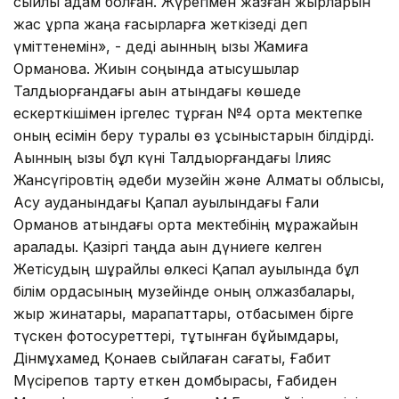
сыйлы адам болған. Жүрегімен жазған жырларын
жас ұрпақ жаңа ғасырларға жеткізеді деп
үміттенемін», - деді ақынның қызы Жамиға
Орманова. Жиын соңында қатысушылар
Талдықорғандағы ақын атындағы көшеде
ескерткішімен іргелес тұрған №4 орта мектепке
оның есімін беру туралы өз ұсыныстарын білдірді.
Ақынның қызы бұл күні Талдықорғандағы Ілияс
Жансүгіровтің әдеби музейін және Алматы облысы,
Ақсу ауданындағы Қапал ауылындағы Ғали
Орманов атындағы орта мектебінің мұражайын
аралады. Қазіргі таңда ақын дүниеге келген
Жетісудың шұрайлы өлкесі Қапал ауылында бұл
білім ордасының музейінде оның қолжазбалары,
жыр жинақтары, марапаттары, отбасымен бірге
түскен фотосуреттері, тұтынған бұйымдары,
Дінмұхамед Қонаев сыйлаған сағаты, Ғабит
Мүсірепов тарту еткен домбырасы, Ғабиден