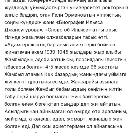
жүздесуді ұйымдастырған университет ректорына
алғыс білдіріп, оған Ғали Ормановтың «Ілиястың
соңғы күндері» және «Биография Ильяса
Джансугурова», «Слово об Ильясе» атты орыс
тілінде жазылған қолжазбаларын табыс етті.
«Адамгершіліктің бар асыл қасиеттерін бойына
жинақтаған әкем 1939-1945 жылдары жыр алыбы
Жамбылдың әдеби хатшысы, поэзиядағы Ілиястың
ізбасары болған. 4-5 жасар кезімде 96 жастағы
Жамбыл атамыз Көк базардың жанындағы үйімізге
жиі келіп тұратыны есімде. Жансарайы қазынаға
толы болған Жамбыл бабамыздың көңілінің кілтін
табу оңай шаруа болмаған. Биік бәйтерегіміз
болған әкем бізге кітап оқыңдар деп жиі айтатын.
Асылдығынан айнымаған ол өмірде өте қарапайым,
мейірімді, ақ көңілді, адал, жомарт, жанашыр жан
болған еді. Дәл осы қасиеттерімен ол айналасына