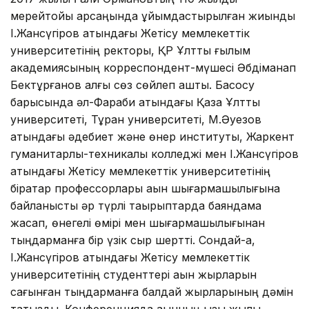
мерейтойы қарсаңында ұйымдастырылған жиынды
І.Жансүгіров атындағы Жетісу мемлекеттік
университетінің ректоры, ҚР Ұлттық ғылым
академиясының корреспондент-мүшесі Әбдіманап
Бектұрғанов алғы сөз сөйлеп ашты. Басқосу
барысында әл-Фараби атындағы Қазақ Ұлттық
университеті, Тұран университеті, М.Әуезов
атындағы әдебиет және өнер институты, Жаркент
гуманитарлық-техникалық колледжі мен І.Жансүгіров
атындағы Жетісу мемлекеттік университетінің
бірқатар профессорлары ақын шығармашылығына
байланысты әр түрлі тақырыптарда баяндама
жасап, өнегелі өмірі мен шығармашылығынан
тыңдарманға бір үзік сыр шертті. Сондай-ақ,
І.Жансүгіров атындағы Жетісу мемлекеттік
университетінің студенттері ақын жырларын
сағынған тыңдарманға балдай жырларының дәмін
татқызды. Конференцияда ақынның қызы жылы