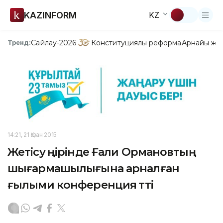
KAZINFORM
KZ
Сайлау-2026
Конституциялық реформа
Арнайы жо
Тренд:
14:21, 21 Қазан 2015
Жетісу өңірінде Ғали Ормановтың
шығармашылығына арналған
ғылыми конференция өтті