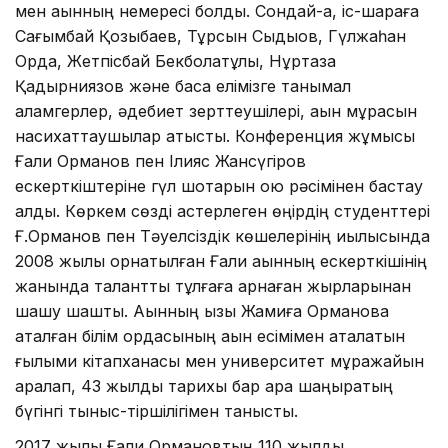
мен ақынның немересі болды. Сондай-ақ, іс-шараға
Сағымбай Қозыбаев, Тұрсын Сыдықов, Гүлжаһан
Орда, Жетпісбай Бекболатұлы, Нұртаза
Қадырниязов және басқа елімізге танымал
қаламгерлер, әдебиет зерттеушілері, ақын мұрасын
насихаттаушылар қатысты. Конференция жұмысы
Ғали Орманов пен Ілияс Жансүгіров
ескерткіштеріне гүл шоқтарын қою рәсімінен бастау
алды. Көркем сөзді қастерлеген өңірдің студенттері
Ғ.Орманов пен Тәуелсіздік көшелерінің қиылысында
2008 жылы орнатылған Ғали ақынның ескерткішінің
жанында талантты тұлғаға арнаған жырларынан
шашу шашты. Ақынның қызы Жамиға Орманова
аталған білім ордасының ақын есімімен аталатын
ғылыми кітапханасы мен университет мұражайын
аралап, 43 жылдық тарихы бар қара шаңырақтың
бүгінгі тыныс-тіршілігімен танысты.
2017 жылы Ғали Ормановтың 110 жылдық