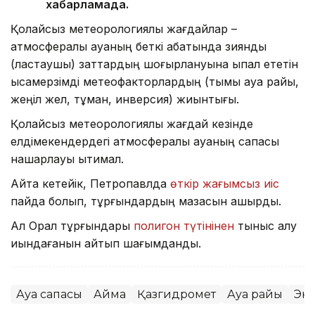
хабарламада.
Қолайсыз метеорологиялық жағдайлар –
атмосфералық ауаның беткі қабатында зиянды
(ластаушы) заттардың шоғырлануына ықпал ететін
қысқамерзімді метеофакторлардың (тымық ауа райы,
жеңіл жел, тұман, инверсия) жиынтығы.
Қолайсыз метеорологиялық жағдай кезінде
елдімекендердегі атмосфералық ауаның сапасы
нашарлауы ықтимал.
Айта кетейік, Петропавлда
өткір жағымсыз иіс
пайда болып, тұрғындардың мазасын қашырды.
Ал Орал тұрғындары
полигон түтінінен
тыныс алу
қиындағанын айтып шағымданды.
Ауа сапасы
Аймақ
Қазгидромет
Ауа райы
Эк