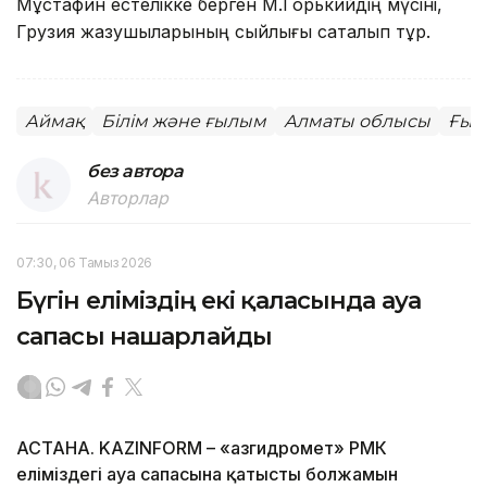
Мұстафин естелікке берген М.Горькийдің мүсіні,
Грузия жазушыларының сыйлығы сақталып тұр.
Аймақ
Білім және ғылым
Алматы облысы
Ғыл
без автора
Авторлар
07:30, 06 Тамыз 2026
Бүгін еліміздің екі қаласында ауа
сапасы нашарлайды
АСТАНА. KAZINFORM – «Қазгидромет» РМК
еліміздегі ауа сапасына қатысты болжамын