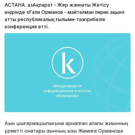
АСТАНА. ҚазАқпарат - Жер жаннаты Жетісу
өңірінде «Ғали Орманов - майталман лирик ақын»
атты республикалық ғылыми-тәжірибелік
конференция өтті.
Ақын шығармашылығына арналған алқалы жиынның
құрметті қонақтары ақынның қызы Жамиға Орманова