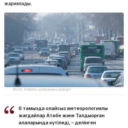
жариялады.
Фото: Алматы қаласының әкімдігі
6 тамызда қолайсыз метеорологиялық
жағдайлар Ақтөбе және Талдықорған
қалаларында күтіледі, – делінген