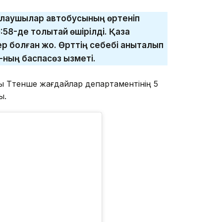
олаушылар автобусының өртеніп
:58-де толықтай өшірілді. Қаза
 болған жоқ. Өрттің себебі анықталып
ның баспасөз қызметі.
ы Төтенше жағдайлар департаментінің 5
ы.