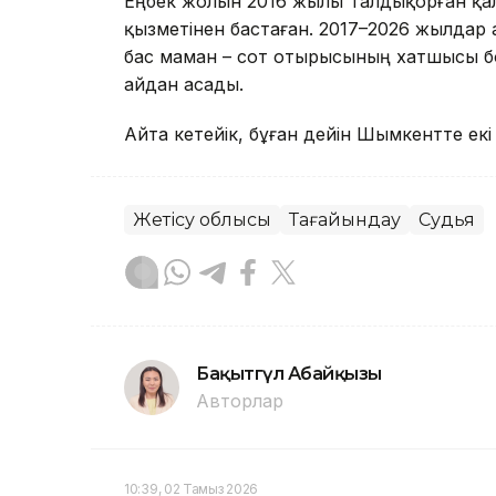
Еңбек жолын 2016 жылы Талдықорған қал
қызметінен бастаған. 2017–2026 жылда
бас маман – сот отырысының хатшысы бол
айдан асады.
Айта кетейік, бұған дейін Шымкентте ек
Жетісу облысы
Тағайындау
Судья
Бақытгүл Абайқызы
Авторлар
10:39, 02 Тамыз 2026