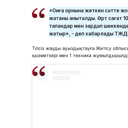
«Оқиға орнына жеткен сәтте ж
жатқаны анықталды. Өрт сағат 10
тапқандар мен зардап шеккендер
жатыр», - деп хабарлады ТЖД-
Тілсіз жауды ауыздықтауға Жетісу облыс
қызметкері мен 1 техника жұмылдырылд