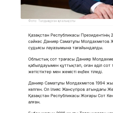
Фото: Талдықорған қалалық соты
Қазақстан Республикасы Президентінің 
сәйкес Данияр Саматұлы Молдахметов Ж
судьясы лауазымына тағайындалды.
Облыстық сот төрағасы Данияр Молдахме
қабылдауымен құттықтап, оған әділ сот т
жетістіктер мен жемісті еңбек тіледі.
Данияр Саматұлы Молдахметов 1994 жыл
келген. Ол Ілияс Жансүгіров атындағы Ж
Қазақстан Республикасы Жоғары Сот Кең
алған.