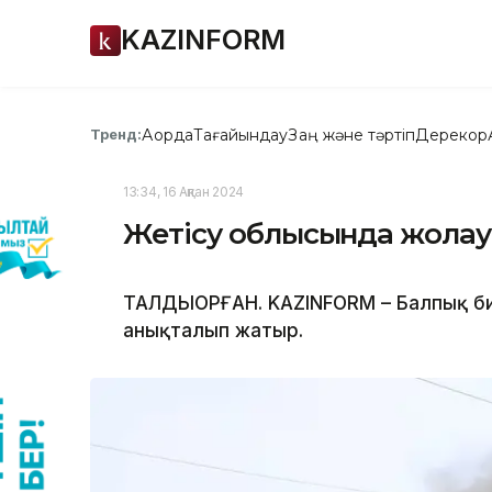
KAZINFORM
Ақорда
Тағайындау
Заң және тәртіп
Дерекқор
Тренд:
13:34, 16 Ақпан 2024
Жетісу облысында жолау
ТАЛДЫҚОРҒАН. KAZINFORM – Балпық б
анықталып жатыр.