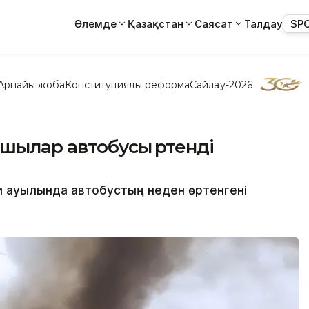
Әлемде
Қазақстан
Саясат
Талдау
SP
Арнайы жоба
Конституциялық реформа
Сайлау-2026
шылар автобусы өртенді
и ауылында автобустың неден өртенгені