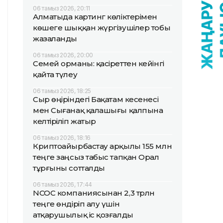
06 тамыз 2026, 20:11
Алматыда картинг көліктерімен
көшеге шыққан жүргізушілер тобы
жазаланды
06 тамыз 2026, 20:00
Семей орманы: қасіреттен кейінгі
қайта түлеу
06 тамыз 2026, 18:25
Сыр өңіріндегі Бақатам кесенесі
мен Сығанақ қалашығы қалпына
келтіріліп жатыр
06 тамыз 2026, 18:16
Криптоайырбастау арқылы 155 млн
теңге заңсыз табыс тапқан Орал
тұрғыны сотталды
06 тамыз 2026, 17:44
NCOC компаниясынан 2,3 трлн
теңге өндіріп алу үшін
атқарушылық іс қозғалды