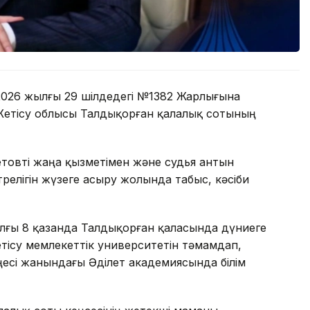
2026 жылғы 29 шілдедегі №1382 Жарлығына
етісу облысы Талдықорған қалалық сотының
товті жаңа қызметімен және судья антын
өрелігін жүзеге асыру жолында табыс, кәсіби
ғы 8 қазанда Талдықорған қаласында дүниеге
етісу мемлекеттік университетін тәмамдап,
есі жанындағы Әділет академиясында білім