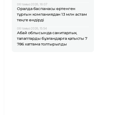
06 тамыз 2026, 16:07
Оралда баспанасы өртенген
тұрғын компаниядан 13 млн астам
теңге өндірді
06 тамыз 2026, 15:54
Абай облысында санитарлық
талаптарды бұзғандарға қатысты 7
786 хаттама толтырылды