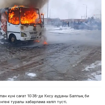
пан күні сағат 10:38-де Көксу ауданы Балпық би
ені туралы хабарлама келіп түсті.