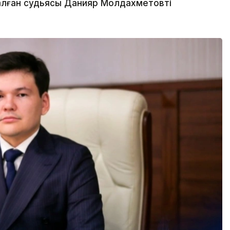
лған судьясы Данияр Молдахметовті