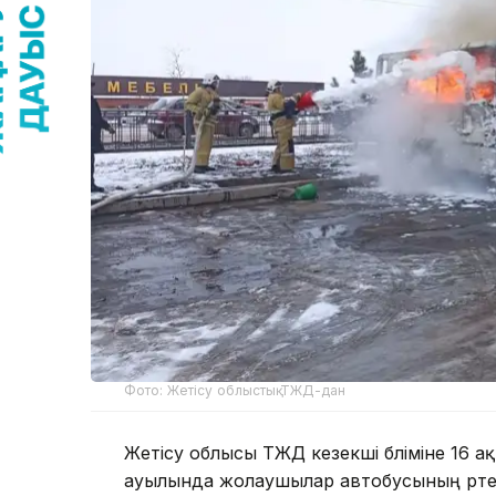
Фото: Жетісу облыстық ТЖД-дан
Жетісу облысы ТЖД кезекші бөліміне 16 ақ
ауылында жолаушылар автобусының өртенг