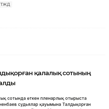
ТЖД
лдықорған қалалық сотының
далды
ық сотында өткен пленарлық отырыста
ненбаев судьялар қауымына Талдықорған