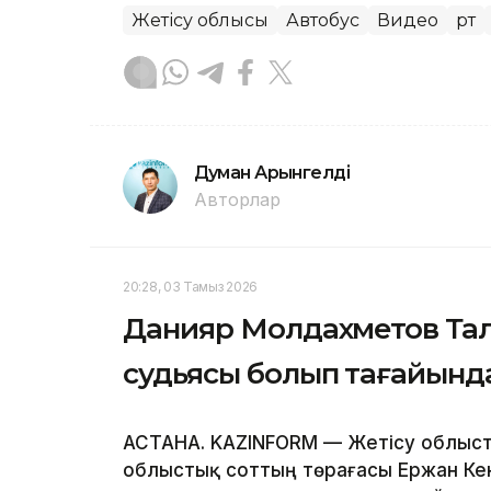
Жетісу облысы
Автобус
Видео
Өрт
Думан Арғынгелді
Авторлар
20:28, 03 Тамыз 2026
Данияр Молдахметов Та
судьясы болып тағайын
АСТАНА. KAZINFORM — Жетісу облыст
облыстық соттың төрағасы Ержан Ке