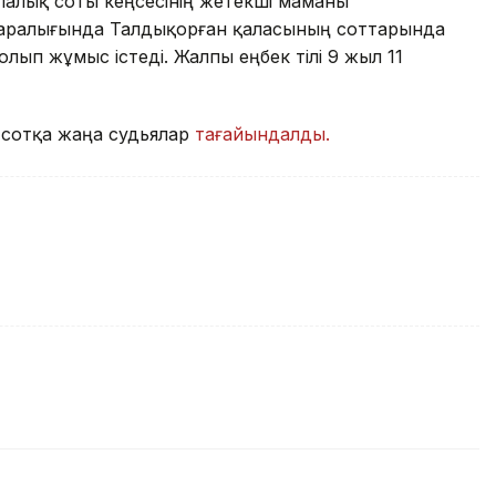
алық соты кеңсесінің жетекші маманы
р аралығында Талдықорған қаласының соттарында
ып жұмыс істеді. Жалпы еңбек өтілі 9 жыл 11
і сотқа жаңа судьялар
тағайындалды.