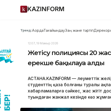
KAZINFORM
Ақорда
Тағайындау
Заң және тәртіп
Дерекқор
Тренд:
12:07, 19 Мамыр 2026
Жетісу полициясы 20 жас
ерекше бақылауға алды
АСТАНА.KAZINFORM — Әлеуметтік жел
студенттің қаза болғаны туралы ақп
хабарламаларға сәйкес, жас жігіт д
туындаған жанжал кезінде көз жұмға