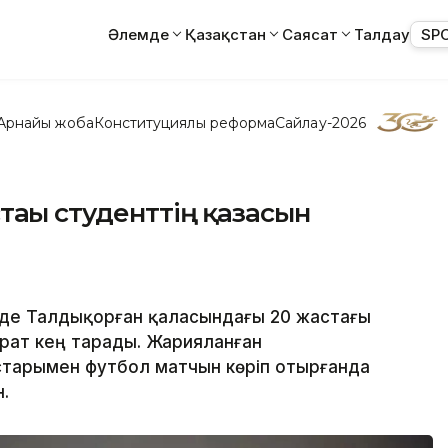
Әлемде
Қазақстан
Саясат
Талдау
SP
Арнайы жоба
Конституциялық реформа
Сайлау-2026
тағы студенттің қазасын
іде Талдықорған қаласындағы 20 жастағы
арат кең тарады. Жарияланған
остарымен футбол матчын көріп отырғанда
н.