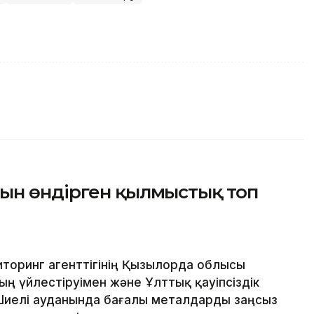
ын өндірген қылмыстық топ
торинг агенттігінің Қызылорда облысы
ң үйлестіруімен және Ұлттық қауіпсіздік
 Шиелі ауданында бағалы металдарды заңсыз