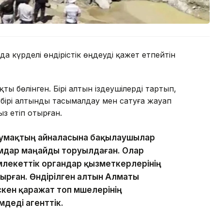
а күрделі өндірістік өңдеуді қажет етпейтін
ты бөлінген. Бірі алтын іздеушілерді тартып,
бірі алтынды тасымалдау мен сатуға жауап
ыз етіп отырған.
 аумақтың айналасына бақылаушылар
амдар маңайды торуылдаған. Олар
лекеттік органдар қызметкерлерінің
тырған. Өндірілген алтын Алматы
үскен қаражат топ мүшелерінің
мдеді агенттік.