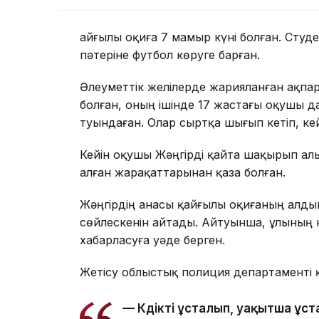
Қайғылы оқиға 7 мамыр күні болған. Сту
пәтеріне футбол көруге барған.
Әлеуметтік желілерде жарияланған ақпа
болған, оның ішінде 17 жастағы оқушы д
туындаған. Олар сыртқа шығып кетіп, кей
Кейін оқушы Жәңгірді қайта шақырып ал
алған жарақаттарынан қаза болған.
Жәңгірдің анасы қайғылы оқиғаның алд
сөйлескенін айтады. Айтуынша, ұлының к
хабарласуға уәде берген.
Жетісу облыстық полиция департаменті 
— Күдікті ұсталып, уақытша ұс