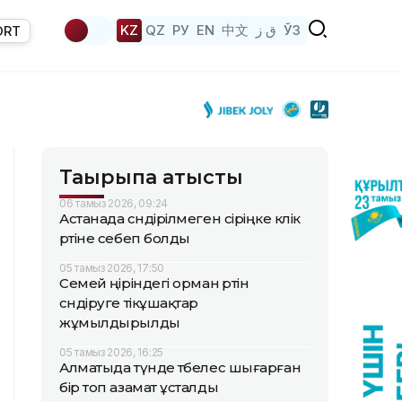
KZ
QZ
РУ
EN
中文
ق ز
ЎЗ
ORT
Тақырыпқа қатысты
06 тамыз 2026, 09:24
Астанада сөндірілмеген сіріңке көлік
өртіне себеп болды
05 тамыз 2026, 17:50
Семей өңіріндегі орман өртін
сөндіруге тікұшақтар
жұмылдырылды
05 тамыз 2026, 16:25
Алматыда түнде төбелес шығарған
бір топ азамат ұсталды