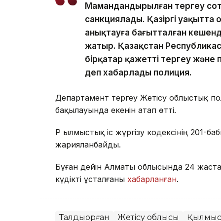
Мамандандырылған тергеу сот
санкциялады. Қазіргі уақытта
анықтауға бағытталған кешенді 
жатыр. Қазақстан Республика
бірқатар қажетті тергеу және п
деп хабарлады полиция.
Департамент тергеу Жетісу облыстық п
бақылауында екенін атап өтті.
ҚР Қылмыстық іс жүргізу кодексінің 201-б
жарияланбайды.
Бұған дейін Алматы облысында 24 жаста
күдікті ұсталғаны
хабарланған
.
Талдықорған
Жетісу облысы
Қылмы