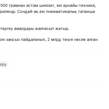
00 грамнан астам шикізат, екі арнайы техника,
әркіленді. Сондай-ақ екі пневматикалық тапанша
п, тергеу амалдары жалғасып жатыр.
ін заңсыз пайдаланып, 2 млрд теңге несие алған
еру