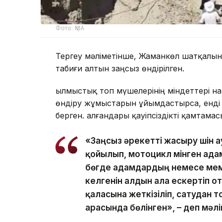
Фото: ҚМА
Тергеу мәліметінше, Жаманкөл шатқалынд
табиғи алтын заңсыз өндірілген.
Қылмыстық топ мүшелерінің міндеттері нақ
өндіру жұмыстарын ұйымдастырса, енді 
берген. Қалғандары қауіпсіздікті қамтамас
«Заңсыз әрекетті жасыру үшін
қойылып, мотоцикл мінген ад
бөгде адамдардың немесе мем
келгенін алдын ала ескертіп о
қаласына жеткізіліп, сатудан т
арасында бөлінген», – деп мәлі