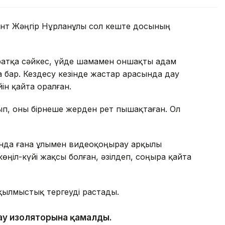
дент Жәңгір Нұрланұлы сол кеште досының
ратқа сәйкес, үйде шамамен оншақты адам
а бар. Кездесу кезінде жастар арасында дау
ін қайта оралған.
ып, оны бірнеше жерден рет пышақтаған. Ол
ында ғана ұлымен видеоқоңырау арқылы
өңіл-күйі жақсы болған, әзілдеп, соңыра қайта
қылмыстық тергеуді растады.
тау изоляторына қамалды.