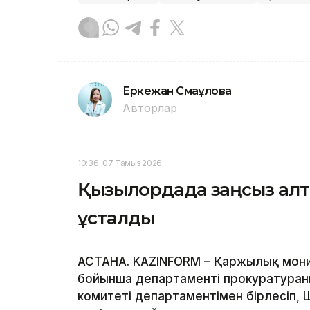
Еркежан Смағұлова
Авторлар
10:36, 07 Тамыз 2026
Қызылордада заңсыз алт
ұсталды
АСТАНА. KAZINFORM – Қаржылық мони
бойынша департаменті прокуратураны
комитеті департаментімен бірлесіп,