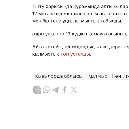
Тінту барысында құрамында алтыны бар 5
12 металл іздегіш және алты автокөлік т
мен бір тегіс ұңғылы мылтық табылды.
Қазіргі уақытта 13 күдікті қамауға алыны
Айта кетейік, адамдардың жеке деректер
қылмыстық
топ ұсталды
.
Қызылорда облысы
Қылмыс
Кен иг
Асхат Райқұл
Авторлар