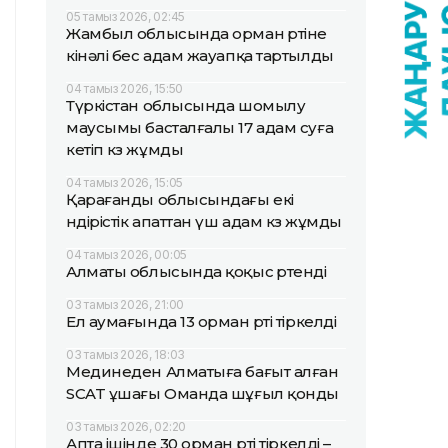
05 тамыз 2026, 02:45
Жамбыл облысында орман өртіне
кінәлі бес адам жауапқа тартылды
04 тамыз 2026, 15:50
Түркістан облысында шомылу
маусымы басталғалы 17 адам суға
кетіп көз жұмды
04 тамыз 2026, 15:05
Қарағанды облысындағы екі
өндірістік апаттан үш адам көз жұмды
04 тамыз 2026, 00:05
Алматы облысында қоқыс өртенді
03 тамыз 2026, 21:00
Ел аумағында 13 орман өрті тіркелді
03 тамыз 2026, 18:03
Мединеден Алматыға бағыт алған
SCAT ұшағы Оманда шұғыл қонды
03 тамыз 2026, 02:20
Апта ішінде 30 орман өрті тіркелді –