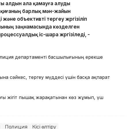
ы алдын ала қамауға алуды
 оқиғаның барлық мән-жайын
және объективті тергеу жүргізіліп
сының заңнамасында көзделген
роцессуалдық іс-шара жүргізіледі, -
олиция департаменті басшылығының ерекше
абына сәйкес, тергеу мүддесі үшін басқа ақпарат
ғы жігіт пышақ жарақатынан көз жұмып, үш
с
Полиция
Кісі өлтіру