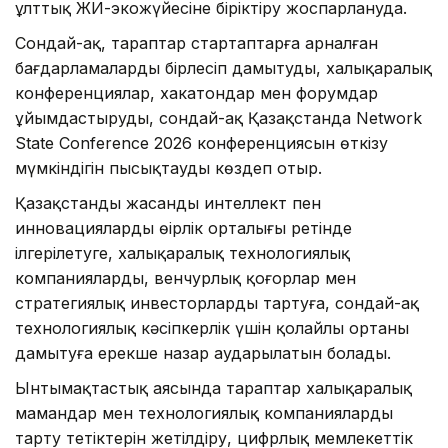
ұлттық ЖИ-экожүйесіне біріктіру жоспарлануда.
Сондай-ақ, тараптар стартаптарға арналған
бағдарламаларды бірлесіп дамытуды, халықаралық
конференциялар, хакатондар мен форумдар
ұйымдастыруды, сондай-ақ Қазақстанда Network
State Conference 2026 конференциясын өткізу
мүмкіндігін пысықтауды көздеп отыр.
Қазақстанды жасанды интеллект пен
инновациялардың өңірлік орталығы ретінде
ілгерілетуге, халықаралық технологиялық
компанияларды, венчурлық қоғорлар мен
стратегиялық инвесторларды тартуға, сондай-ақ
технологиялық кәсіпкерлік үшін қолайлы ортаны
дамытуға ерекше назар аударылатын болады.
Ынтымақтастық аясында тараптар халықаралық
мамандар мен технологиялық компанияларды
тарту тетіктерін жетілдіру, цифрлық мемлекеттік