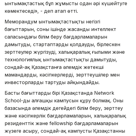
ынтымақтастық бұл жұмысты одан әрі күшейтуге
көмектеседі», - деп атап өтті.
Меморандум ынтымақтастықтың негізгі
бағыттарын, соның ішінде жасанды интеллект
саласындағы білім беру бағдарламаларын
дамытуды, стартаптарды қолдауды, бірлескен
зерттеулер жүргізуді, халықаралық ғылыми және
технологиялық ынтымақтастықты дамытуды,
сондай-ақ Қазақстанға әлемдік жетекші
мамандарды, кәсіпкерлерді, зерттеушілер мен
инвесторларды тартуды айқындайды.
Басты бағыттардың бірі Қазақстанда Network
School-дың алғашқы кампусын құру болмақ. Оның
базасында әлемдік деңгейдегі білім беру, зерттеу
және кәсіпкерлік бағдарламаларын, халықаралық
резиденттік және fellowship бағдарламаларын
жүзеге асыру, сондай-ақ кампусты Қазақстанның