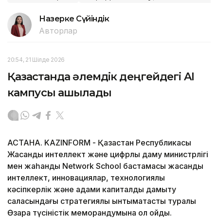
Назерке Сүйіндік
Авторлар
20:54, 21 Шілде 2026
Қазақстанда әлемдік деңгейдегі AI
кампусы ашылады
АСТАНА. KAZINFORM - Қазақстан Республикасы
Жасанды интеллект және цифрлық даму министрлігі
мен жаһандық Network School бастамасы жасанды
интеллект, инновациялар, технологиялық
кәсіпкерлік және адами капиталды дамыту
саласындағы стратегиялық ынтымақтастық туралы
Өзара түсіністік меморандумына қол қойды.