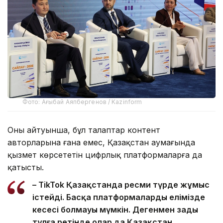
Фото: Ағыбай Аяпбергенов / Kazinform
Оның айтуынша, бұл талаптар контент
авторларына ғана емес, Қазақстан аумағында
қызмет көрсететін цифрлық платформаларға да
қатысты.
– TikTok Қазақстанда ресми түрде жұмыс
істейді. Басқа платформалардың елімізде
кеңсесі болмауы мүмкін. Дегенмен заңды
тұлға ретінде олар да Қазақстан