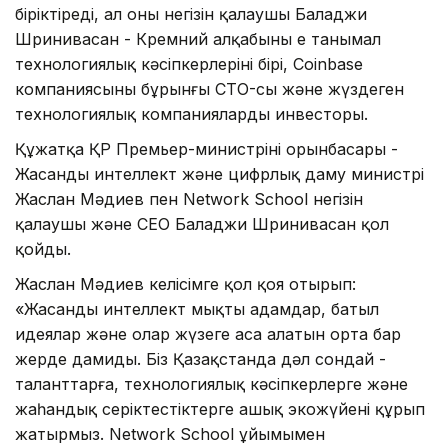
біріктіреді, ал оның негізін қалаушы Баладжи
Шринивасан - Кремний алқабының ең танымал
технологиялық кәсіпкерлерінің бірі, Coinbase
компаниясының бұрынғы CTO-сы және жүздеген
технологиялық компаниялардың инвесторы.
Құжатқа ҚР Премьер-министрінің орынбасары -
Жасанды интеллект және цифрлық даму министрі
Жаслан Мәдиев пен Network School негізін
қалаушы және CEO Баладжи Шринивасан қол
қойды.
Жаслан Мәдиев келісімге қол қоя отырып:
«Жасанды интеллект мықты адамдар, батыл
идеялар және олар жүзеге аса алатын орта бар
жерде дамиды. Біз Қазақстанда дәл сондай -
таланттарға, технологиялық кәсіпкерлерге және
жаһандық серіктестіктерге ашық экожүйені құрып
жатырмыз. Network School ұйымымен