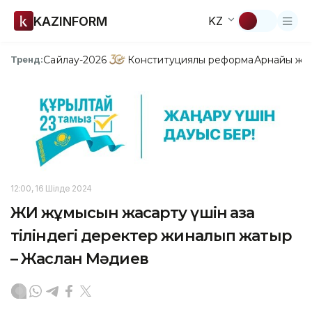
KAZINFORM
KZ
Сайлау-2026
Конституциялық реформа
Арнайы жо
Тренд:
12:00, 16 Шілде 2024
ЖИ жұмысын жақсарту үшін қазақ
тіліндегі деректер жиналып жатыр
– Жаслан Мәдиев