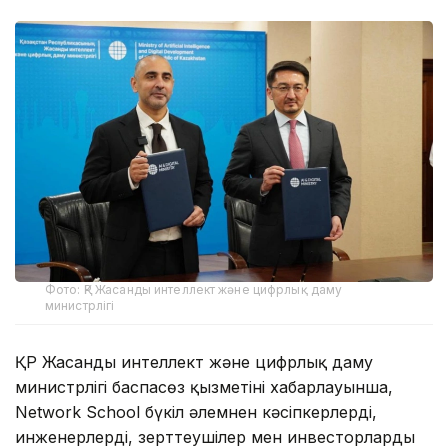
Фото: ҚР Жасанды интеллект және цифрлық даму
министрлігі
ҚР Жасанды интеллект және цифрлық даму
министрлігі баспасөз қызметінің хабарлауынша,
Network School бүкіл әлемнен кәсіпкерлерді,
инженерлерді, зерттеушілер мен инвесторларды