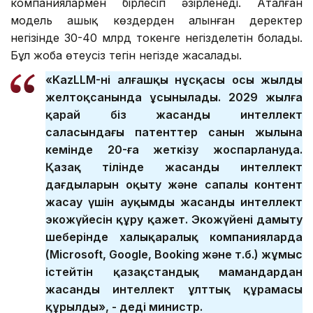
компаниялармен бірлесіп әзірленеді. Аталған
модель ашық көздерден алынған деректер
негізінде 30-40 млрд токенге негізделетін болады.
Бұл жоба өтеусіз тегін негізде жасалады.
«KazLLM-нің алғашқы нұсқасы осы жылдың
желтоқсанында ұсынылады. 2029 жылға
қарай біз жасанды интеллект
саласындағы патенттер санын жылына
кемінде 20-ға жеткізу жоспарлануда.
Қазақ тілінде жасанды интеллект
дағдыларын оқыту және сапалы контент
жасау үшін ауқымды жасанды интеллект
экожүйесін құру қажет. Экожүйені дамыту
шеңберінде халықаралық компанияларда
(Microsoft, Google, Booking және т.б.) жұмыс
істейтін қазақстандық мамандардан
жасанды интеллект ұлттық құрамасы
құрылды», - деді министр.