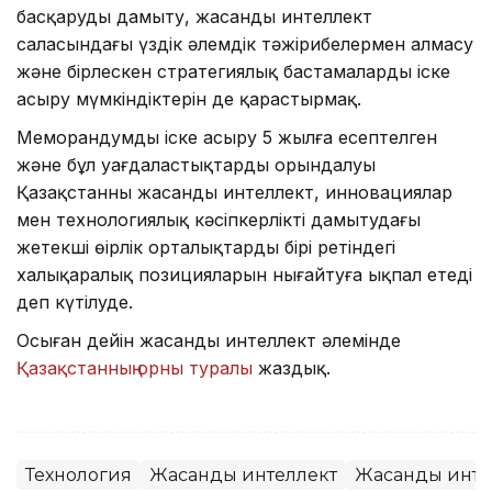
басқаруды дамыту, жасанды интеллект
саласындағы үздік әлемдік тәжірибелермен алмасу
және бірлескен стратегиялық бастамаларды іске
асыру мүмкіндіктерін де қарастырмақ.
Меморандумды іске асыру 5 жылға есептелген
және бұл уағдаластықтардың орындалуы
Қазақстанның жасанды интеллект, инновациялар
мен технологиялық кәсіпкерлікті дамытудағы
жетекші өңірлік орталықтардың бірі ретіндегі
халықаралық позицияларын нығайтуға ықпал етеді
деп күтілуде.
Осыған дейін жасанды интеллект әлемінде
Қазақстанның орны туралы
жаздық.
Технология
Жасанды интеллект
Жасанды инте