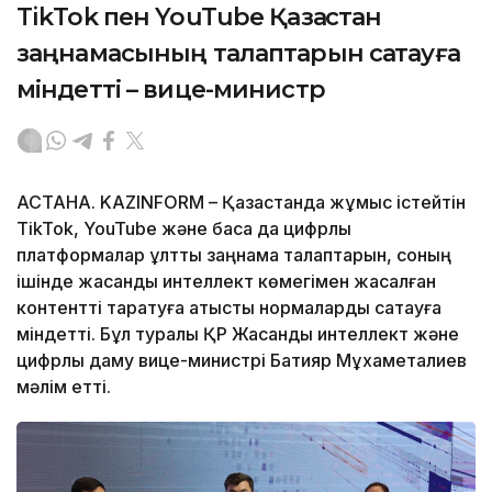
TikTok пен YouTube Қазақстан
заңнамасының талаптарын сақтауға
міндетті – вице-министр
АСТАНА. KAZINFORM – Қазақстанда жұмыс істейтін
TikTok, YouTube және басқа да цифрлық
платформалар ұлттық заңнама талаптарын, соның
ішінде жасанды интеллект көмегімен жасалған
контентті таратуға қатысты нормаларды сақтауға
міндетті. Бұл туралы ҚР Жасанды интеллект және
цифрлық даму вице-министрі Бақтияр Мұхаметқалиев
мәлім етті.