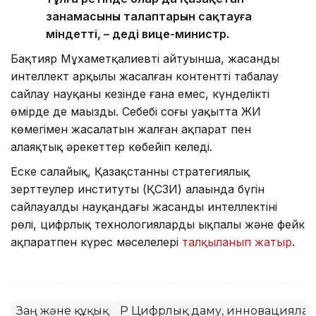
заңнамасының талаптарын сақтауға
міндетті, – деді вице-министр.
Бақтияр Мұхаметқалиевтің айтуынша, жасанды
интеллект арқылы жасалған контентті таңбалау
сайлау науқаны кезінде ғана емес, күнделікті
өмірде де маңызды. Себебі соңғы уақытта ЖИ
көмегімен жасалатын жалған ақпарат пен
алаяқтық әрекеттер көбейіп келеді.
Еске салайық, Қазақстанның стратегиялық
зерттеулер институты (ҚСЗИ) алаңында бүгін
сайлауалды науқандағы жасанды интеллектінің
рөлі, цифрлық технологиялардың ықпалы және фейк
ақпаратпен күрес мәселелері
талқыланып жатыр
.
Заң және құқық
ҚР Цифрлық даму, инновациялар