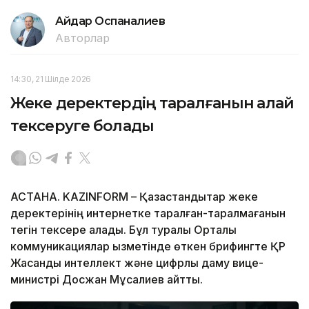
Айдар Оспаналиев
Авторлар
14:30, 21 Шілде 2026
Жеке деректердің таралғанын қалай
тексеруге болады
АСТАНА. KAZINFORM – Қазақстандықтар жеке
деректерінің интернетке таралған-таралмағанын
тегін тексере алады. Бұл туралы Орталық
коммуникациялар қызметінде өткен брифингте ҚР
Жасанды интеллект және цифрлық даму вице-
министрі Досжан Мұсалиев айтты.