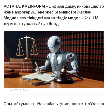
АСТАНА. KAZINFORM – Цифрлық даму, инновациялар
және аэроғарыш өнеркәсібі министрі Жаслан
Мәдиев қазақ тіліндегі үлкен тілдік модель KazLLM
жұмысы туралы айтып берді.
Фото: DALL-E
Оның айтуынша, Назарбаев университеті «Ұлттық