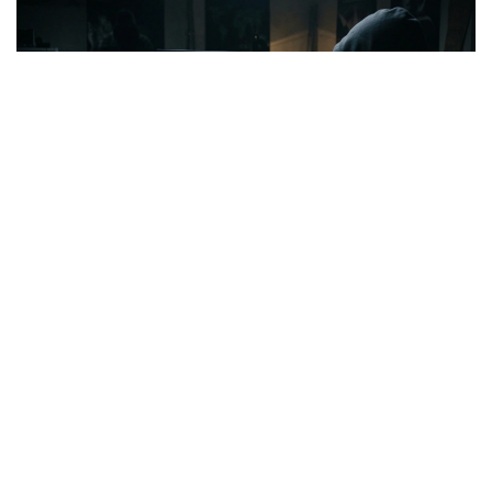
Коллаж: Kazinform/ЖИ
Оның айтуынша, кибералаяқтықпен күресте
заңнамалық және техникалық тетіктермен қатар
азаматтардың цифрлық сауатын арттыру да
маңызды. Осы мақсатта мемлекет бірнеше тегін
цифрлық сервис пен білім беру платформасын іске
қосқан.