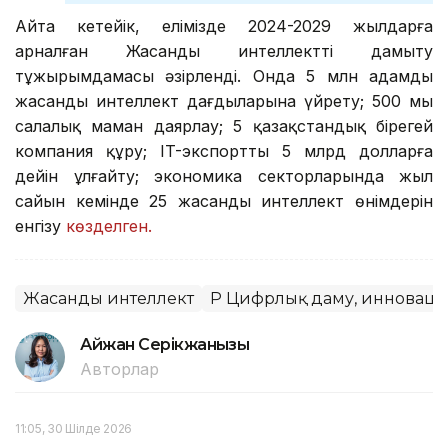
Айта кетейік, елімізде 2024-2029 жылдарға
арналған Жасанды интеллектті дамыту
тұжырымдамасы әзірленді. Онда 5 млн адамды
жасанды интеллект дағдыларына үйрету; 500 мың
салалық маман даярлау; 5 қазақстандық бірегей
компания құру; IT-экспортты 5 млрд долларға
дейін ұлғайту; экономика секторларында жыл
сайын кемінде 25 жасанды интеллект өнімдерін
енгізу
көзделген.
Жасанды интеллект
ҚР Цифрлық даму, инноваци
Айжан Серікжанқызы
Авторлар
11:05, 30 Шілде 2026