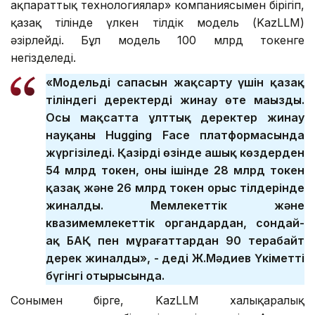
ақпараттық технологиялар» компаниясымен бірігіп,
қазақ тілінде үлкен тілдік модель (KazLLM)
әзірлейді. Бұл модель 100 млрд токенге
негізделеді.
«Модельдің сапасын жақсарту үшін қазақ
тіліндегі деректерді жинау өте маңызды.
Осы мақсатта ұлттық деректер жинау
науқаны Hugging Face платформасында
жүргізіледі. Қазірдің өзінде ашық көздерден
54 млрд токен, оның ішінде 28 млрд токен
қазақ және 26 млрд токен орыс тілдерінде
жиналды. Мемлекеттік және
квазимемлекеттік органдардан, сондай-
ақ БАҚ пен мұрағаттардан 90 терабайт
дерек жиналды», - деді Ж.Мәдиев Үкіметтің
бүгінгі отырысында.
Сонымен бірге, KazLLM халықаралық