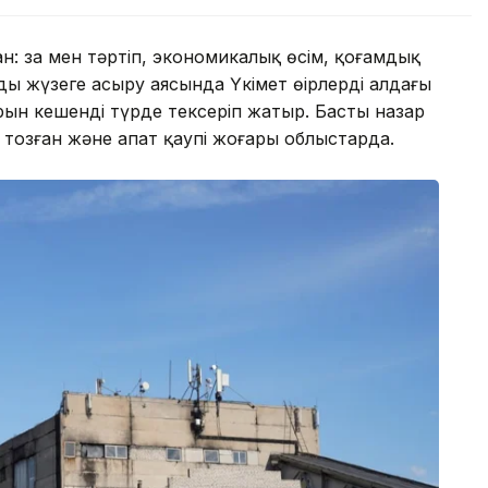
: заң мен тәртіп, экономикалық өсім, қоғамдық
жүзеге асыру аясында Үкімет өңірлердің алдағы
 кешенді түрде тексеріп жатыр. Басты назар
озған және апат қаупі жоғары облыстарда.