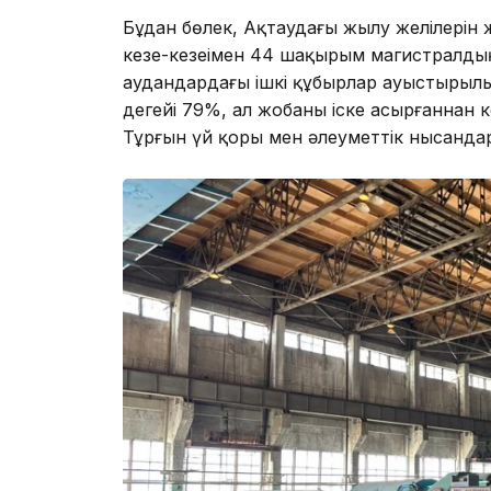
Бұдан бөлек, Ақтаудағы жылу желілерін 
кезең-кезеңімен 44 шақырым магистралд
аудандардағы ішкі құбырлар ауыстырылып 
деңгейі 79%, ал жобаны іске асырғаннан 
Тұрғын үй қоры мен әлеуметтік нысанд