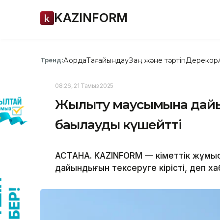
KAZINFORM
Ақорда
Тағайындау
Заң және тәртіп
Дерекқор
Тренд:
08:26, 21 Тамыз 2025
Жылыту маусымына дайын
бақылауды күшейтті
АСТАНА. KAZINFORM — Үкіметтік жұм
дайындығын тексеруге кірісті, деп 