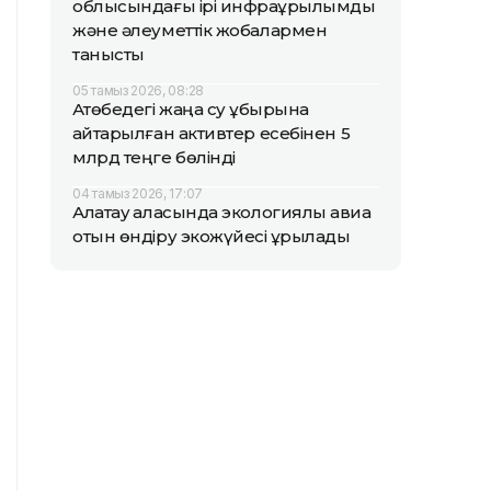
облысындағы ірі инфрақұрылымдық
және әлеуметтік жобалармен
танысты
05 тамыз 2026, 08:28
Ақтөбедегі жаңа су құбырына
қайтарылған активтер есебінен 5
млрд теңге бөлінді
04 тамыз 2026, 17:07
Алатау қаласында экологиялық авиа
отын өндіру экожүйесі құрылады