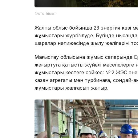
Фото: Үкімет
Жалпы облыс бойынша 23 энергия көзі м
жұмыстары жүргізілуде. Бүгінде нысанда
шаралар нәтижесінде жылу желілерінің т
Маңғыстау облысына жұмыс сапарында Е
жаңғыртуға қатысты жүйелі мәселелерге
жұмыстары кестеге сәйкес: № 2 ЖЭС энер
қазан агрегаты мен турбинаға, сондай-
жұмыстары жалғасып жатыр.