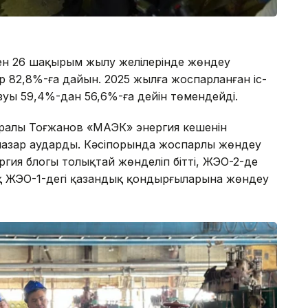
ен 26 шақырым жылу желілерінде жөндеу
р 82,8%-ға дайын. 2025 жылға жоспарланған іс-
озуы 59,4%-дан 56,6%-ға дейін төмендейді.
ралы Тоғжанов «МАЭК» энергия кешенін
 назар аударды. Кәсіпорында жоспарлы жөндеу
гия блогы толықтай жөнделіп бітті, ЖЭО-2-де
ақ ЖЭО-1-дегі қазандық қондырғыларына жөндеу