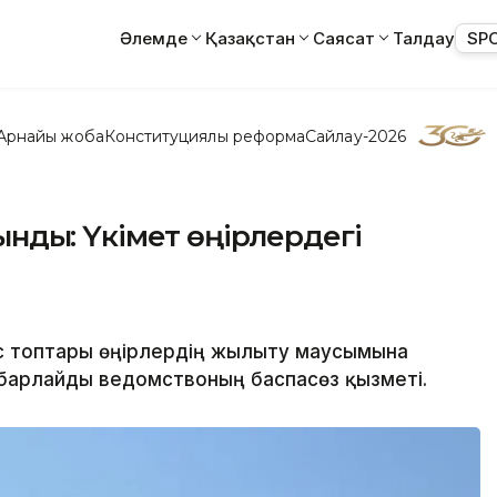
Әлемде
Қазақстан
Саясат
Талдау
SP
Арнайы жоба
Конституциялық реформа
Сайлау-2026
дық: Үкімет өңірлердегі
ыс топтары өңірлердің жылыту маусымына
хабарлайды ведомствоның баспасөз қызметі.