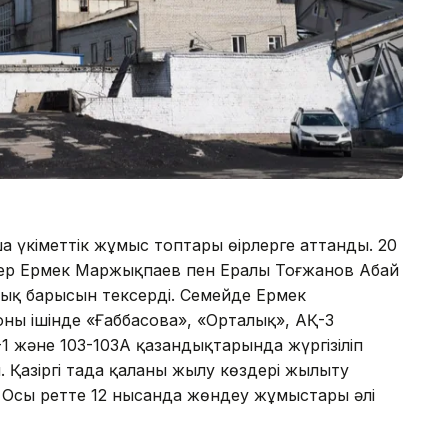
үкіметтік жұмыс топтары өңірлерге аттанды. 20
шілер Ермек Маржықпаев пен Ералы Тоғжанов Абай
ық барысын тексерді. Семейде Ермек
ың ішінде «Ғаббасова», «Орталық», АҚ-3
1 және 103-103А қазандықтарында жүргізіліп
азіргі таңда қаланың жылу көздері жылыту
Осы ретте 12 нысанда жөндеу жұмыстары әлі