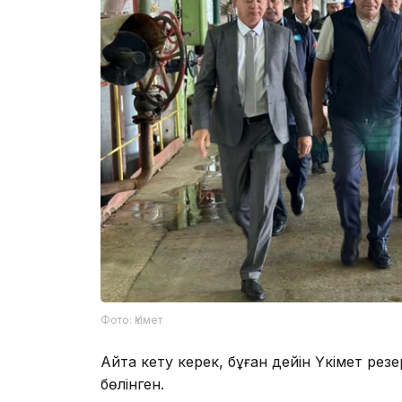
Фото: Үкімет
Айта кету керек, бұған дейін Үкімет ре
бөлінген.