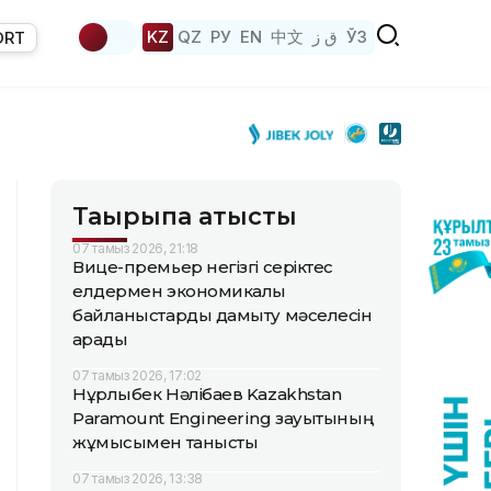
KZ
QZ
РУ
EN
中文
ق ز
ЎЗ
ORT
Тақырыпқа қатысты
07 тамыз 2026, 21:18
Вице-премьер негізгі серіктес
елдермен экономикалық
байланыстарды дамыту мәселесін
қарады
07 тамыз 2026, 17:02
Нұрлыбек Нәлібаев Kazakhstan
Paramount Engineering зауытының
жұмысымен танысты
07 тамыз 2026, 13:38