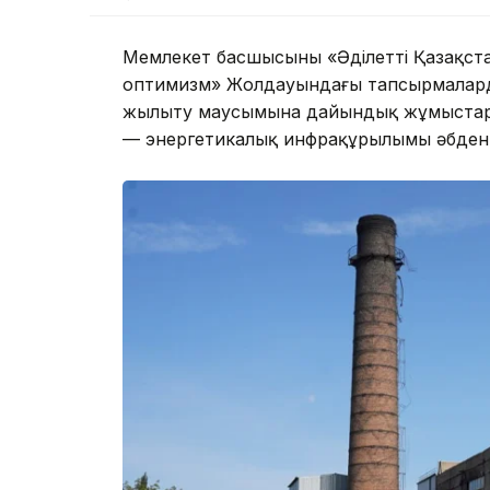
Мемлекет басшысының «Әділетті Қазақстан
оптимизм» Жолдауындағы тапсырмаларды 
жылыту маусымына дайындық жұмыстарын
— энергетикалық инфрақұрылымы әбден т