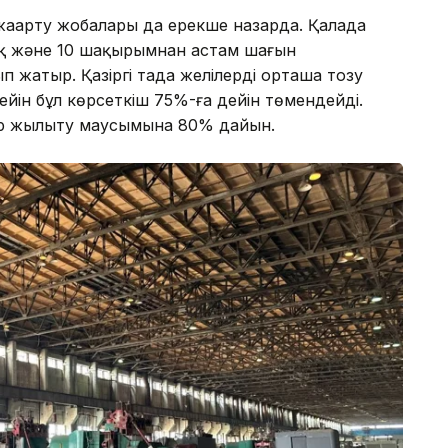
жаңарту жобалары да ерекше назарда. Қалада
ық және 10 шақырымнан астам шағын
жатыр. Қазіргі таңда желілердің орташа тозу
кейін бұл көрсеткіш 75%-ға дейін төмендейді.
ар жылыту маусымына 80% дайын.