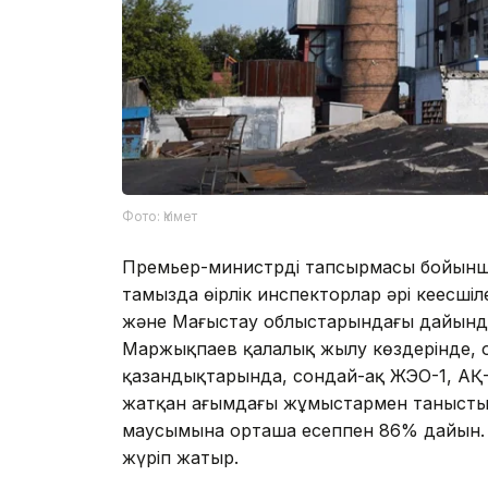
Фото: Үкімет
Премьер-министрдің тапсырмасы бойынша 
тамызда өңірлік инспекторлар әрі кеңес
және Маңғыстау облыстарындағы дайынд
Маржықпаев қалалық жылу көздерінде, он
қазандықтарында, сондай-ақ ЖЭО-1, АҚ-
жатқан ағымдағы жұмыстармен танысты. Қ
маусымына орташа есеппен 86% дайын. 
жүріп жатыр.