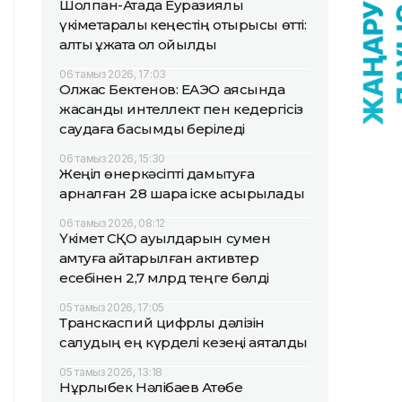
Шолпан-Атада Еуразиялық
үкіметаралық кеңестің отырысы өтті:
алты құжатқа қол қойылды
06 тамыз 2026, 17:03
Олжас Бектенов: ЕАЭО аясында
жасанды интеллект пен кедергісіз
саудаға басымдық беріледі
06 тамыз 2026, 15:30
Жеңіл өнеркәсіпті дамытуға
арналған 28 шара іске асырылады
06 тамыз 2026, 08:12
Үкімет СҚО ауылдарын сумен
қамтуға қайтарылған активтер
есебінен 2,7 млрд теңге бөлді
05 тамыз 2026, 17:05
Транскаспий цифрлық дәлізін
салудың ең күрделі кезеңі аяқталды
05 тамыз 2026, 13:18
Нұрлыбек Нәлібаев Ақтөбе