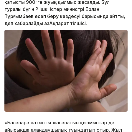
қатысты 900-ге жуық қылмыс жасалды. Бұл
туралы бүгін ҚР Ішкі істер министрі Ерлан
Тұрғымбаев есеп беру кездесуі барысында айтты,
деп хабарлайды ҚазАқпарат тілшісі.
«Балаларға қатысты жасалатын қылмыстар да
айырықша алаңдаушылық туындатып отыр. Жыл