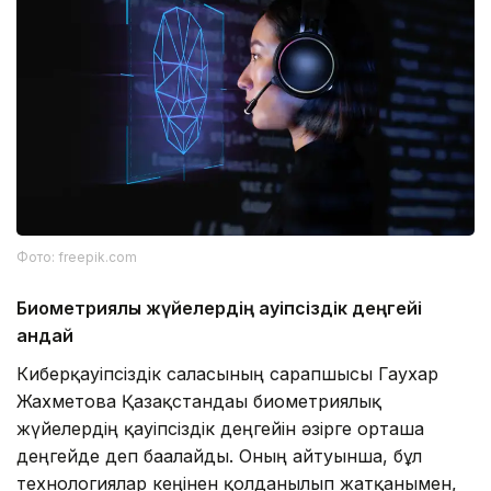
Фото: freepik.com
Биометриялық жүйелердің қауіпсіздік деңгейі
қандай
Киберқауіпсіздік саласының сарапшысы Гаухар
Жахметова Қазақстандағы биометриялық
жүйелердің қауіпсіздік деңгейін әзірге орташа
деңгейде деп бағалайды. Оның айтуынша, бұл
технологиялар кеңінен қолданылып жатқанымен,