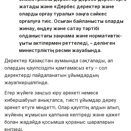
жатады және «Дербес деректер және
оларды қорғау туралы» заңға сәйкес
қорғалуға тиіс. Осыған байланысты оларды
жинау, өңдеу және сақтау тәртібі
қолданыстағы заңнама және нормативтік-
құқықтық актілермен реттеледі, – делінген
министрліктің ресми жауабында.
Деректер Қазақстан аумағында сақталады, ал
олардың қауіпсіздігін қамтамасыз ету – сол
деректерді пайдаланатын ұйымдардың
жауапкершілігінде.
Егер жүйеге заңсыз кіру әрекеті немесе
кибершабуыл анықталса, тиісті ұйымдар дереу
әрекет етуге міндетті. Олар қауіптің алдын алып,
жүйенің жұмысын қалпына келтіреді және қажет
болған жағдайда қосымша қорғаныс шараларын
енгізеді.