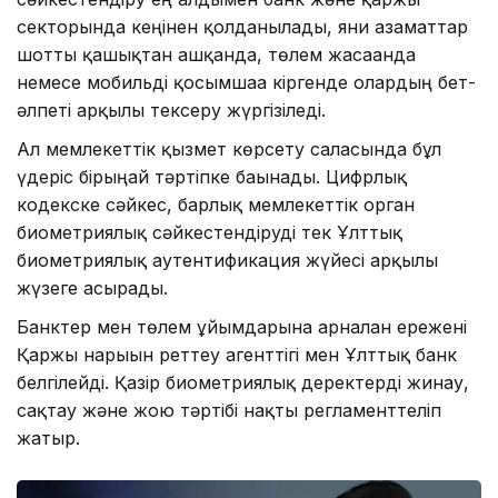
секторында кеңінен қолданылады, яғни азаматтар
шотты қашықтан ашқанда, төлем жасағанда
немесе мобильді қосымшаға кіргенде олардың бет-
әлпеті арқылы тексеру жүргізіледі.
Ал мемлекеттік қызмет көрсету саласында бұл
үдеріс бірыңғай тәртіпке бағынады. Цифрлық
кодекске сәйкес, барлық мемлекеттік орган
биометриялық сәйкестендіруді тек Ұлттық
биометриялық аутентификация жүйесі арқылы
жүзеге асырады.
Банктер мен төлем ұйымдарына арналған ережені
Қаржы нарығын реттеу агенттігі мен Ұлттық банк
белгілейді. Қазір биометриялық деректерді жинау,
сақтау және жою тәртібі нақты регламенттеліп
жатыр.