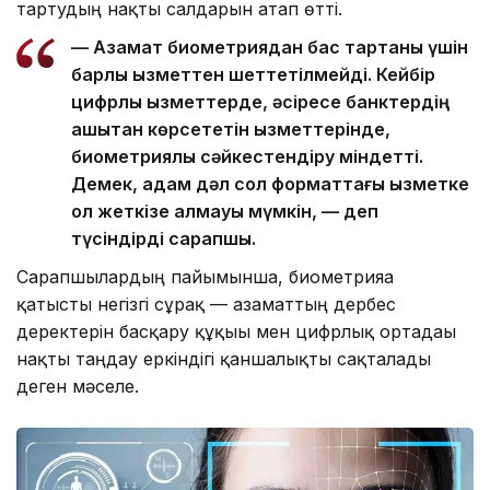
тартудың нақты салдарын атап өтті.
— Азамат биометриядан бас тартқаны үшін
барлық қызметтен шеттетілмейді. Кейбір
цифрлық қызметтерде, әсіресе банктердің
қашықтан көрсететін қызметтерінде,
биометриялық сәйкестендіру міндетті.
Демек, адам дәл сол форматтағы қызметке
қол жеткізе алмауы мүмкін, — деп
түсіндірді сарапшы.
Сарапшылардың пайымынша, биометрияға
қатысты негізгі сұрақ — азаматтың дербес
деректерін басқару құқығы мен цифрлық ортадағы
нақты таңдау еркіндігі қаншалықты сақталады
деген мәселе.