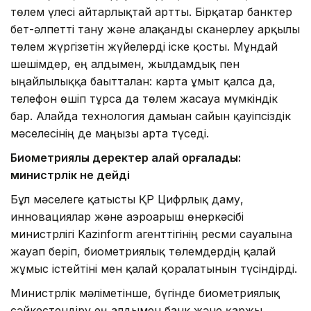
төлем үлесі айтарлықтай артты. Бірқатар банктер
бет-әлпетті тану және алақанды сканерлеу арқылы
төлем жүргізетін жүйелерді іске қосты. Мұндай
шешімдер, ең алдымен, жылдамдық пен
ыңғайлылыққа бағытталған: карта ұмыт қалса да,
телефон өшіп тұрса да төлем жасауға мүмкіндік
бар. Алайда технология дамыған сайын қауіпсіздік
мәселесінің де маңызы арта түседі.
Биометриялық деректер қалай қорғалады:
министрлік не дейді
Бұл мәселеге қатысты ҚР Цифрлық даму,
инновациялар және аэроғарыш өнеркәсібі
министрлігі Kazinform агенттігінің ресми сауалына
жауап беріп, биометриялық төлемдердің қалай
жұмыс істейтіні мен қалай қорғалатынын түсіндірді.
Министрлік мәліметінше, бүгінде биометриялық
сәйкестендіру ең алдымен банк және қаржы