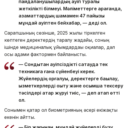
пайдаланушылардың қауіп туралы
жеткілікті білмеуі. Мәліметтерге қарағанда,
азаматтардың шамамен 47 пайызы
мұндай қауіптен бейхабар, — деді ол.
Сарапшының сөзінше, 2025 жылы тіркелген
көптеген деректердің таралу жағдайы, соның
ішінде медициналық ұйымдардағы оқиғалар, дәл
осы адами фактормен байланысты.
— Сондықтан қауіпсіздікті сақтауда тек
техникаға ғана сүйенбеуі керек.
Жүйелердің қорғалуы, деректерге бақылау,
қызметкерлерді оқыту және қосымша тексеру
тәсілдері қатар жүруі тиіс, — деп атап өтті
ол.
Сонымен қатар ол биометрияның әсері екіжақты
екенін айтты.
— Бір жағынан, мұндай жүйелерді бұзу