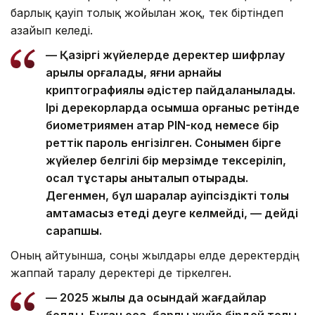
барлық қауіп толық жойылған жоқ, тек біртіндеп
азайып келеді.
— Қазіргі жүйелерде деректер шифрлау
арқылы қорғалады, яғни арнайы
криптографиялық әдістер пайдаланылады.
Ірі дерекқорларда қосымша қорғаныс ретінде
биометриямен қатар PIN-код немесе бір
реттік пароль енгізілген. Сонымен бірге
жүйелер белгілі бір мерзімде тексеріліп,
осал тұстары анықталып отырады.
Дегенмен, бұл шаралар қауіпсіздікті толық
қамтамасыз етеді деуге келмейді, — дейді
сарапшы.
Оның айтуынша, соңғы жылдары елде деректердің
жаппай таралу деректері де тіркелген.
— 2025 жылы да осындай жағдайлар