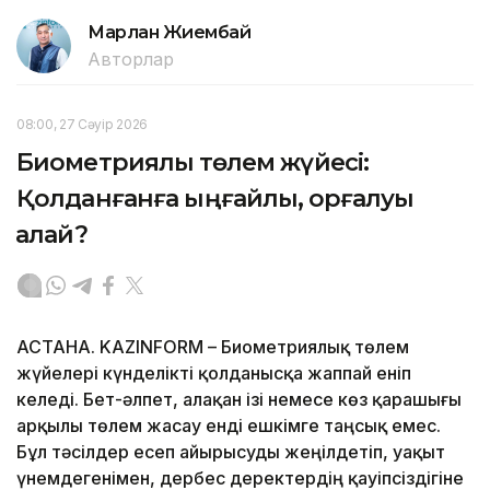
Марлан Жиембай
Авторлар
08:00, 27 Сәуір 2026
Биометриялық төлем жүйесі:
Қолданғанға ыңғайлы, қорғалуы
қалай?
АСТАНА. KAZINFORM – Биометриялық төлем
жүйелері күнделікті қолданысқа жаппай еніп
келеді. Бет-әлпет, алақан ізі немесе көз қарашығы
арқылы төлем жасау енді ешкімге таңсық емес.
Бұл тәсілдер есеп айырысуды жеңілдетіп, уақыт
үнемдегенімен, дербес деректердің қауіпсіздігіне