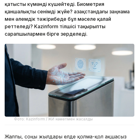
қатысты күмәнді күшейтеді. Биометрия
қаншалықты сенімді жүйе? Қазақстандағы заңнама
мен әлемдік тәжірибеде бұл мәселе қалай
реттеледі? Kazinform тілшісі тақырыпты
сарапшылармен бірге зерделеді.
Фото: Kazinform / ЖИ көмегімен жасалды
Жалпы, соңғы жылдары елде қолма-қол ақшасыз