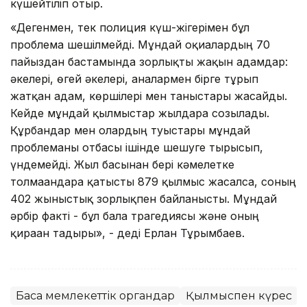
күшейтіліп отыр.
«Дегенмен, тек полиция күш-жігерімен бұл
проблема шешілмейді. Мұндай оқиғалардың 70
пайыздан бастамында зорлықты жақын адамдар:
әкелері, өгей әкелері, аналармен бірге тұрып
жатқан адам, көршілері мен таныстары жасайды.
Кейде мұндай қылмыстар жылдарға созылады.
Құрбандар мен олардың туыстары мұндай
проблеманы отбасы ішінде шешуге тырысып,
үндемейді. Жыл басынан бері кәмелетке
толмағандарға қатысты 879 қылмыс жасалса, соның
402 жыныстық зорлықпен байланысты. Мұндай
әрбір факті - бұл бала трагедиясы және оның
қираған тағдыры», - деді Ерлан Тұрғымбаев.
Басқа мемлекеттік органдар
Қылмыспен күрес