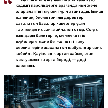
кәдімгі парольдерге қарағанда қиын және
олар алаяқтықтың кей түрін азайтады. Екінші
жағынан, биометриялық деректер
сақталатын базалар хакерлер үшін
тартымды нысанға айналып отыр. Соңғы
жылдары банктерге, мемлекеттік
жүйелерге және бет-әлпетті тану
сервистеріне жасалатын шабуылдар саны
көбейді. Қауіпсіздік артқан сайын, оған
қызығушылық та арта береді, — деді
сарапшы.