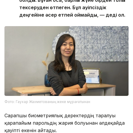
болды. Бұған қоса, барлық жүйе бірдей толық
тексеруден өтпеген. Бұл қауіпсіздік
деңгейіне әсер етпей қоймайды, — деді ол.
Фото: Гаухар Жахметованың жеке мұрағатынан
Сарапшы биометриялық деректердің таралуы
қарапайым парольдің жария болуынан әлдеқайда
қауіпті екенін айтады.