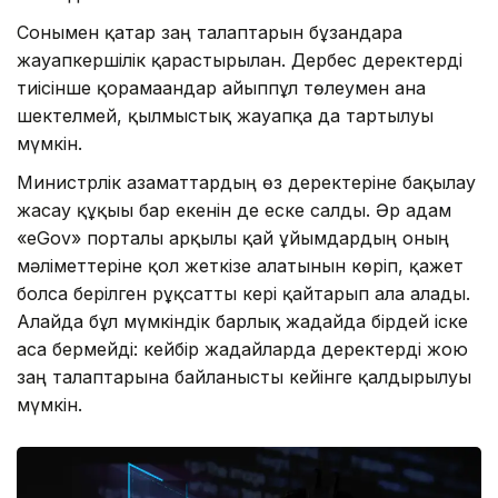
Сонымен қатар заң талаптарын бұзғандарға
жауапкершілік қарастырылған. Дербес деректерді
тиісінше қорғамағандар айыппұл төлеумен ғана
шектелмей, қылмыстық жауапқа да тартылуы
мүмкін.
Министрлік азаматтардың өз деректеріне бақылау
жасау құқығы бар екенін де еске салды. Әр адам
«eGov» порталы арқылы қай ұйымдардың оның
мәліметтеріне қол жеткізе алатынын көріп, қажет
болса берілген рұқсатты кері қайтарып ала алады.
Алайда бұл мүмкіндік барлық жағдайда бірдей іске
аса бермейді: кейбір жағдайларда деректерді жою
заң талаптарына байланысты кейінге қалдырылуы
мүмкін.