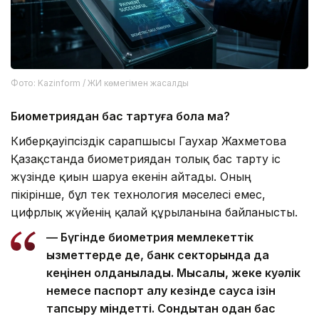
Фото: Kazinform / ЖИ көмегімен жасалды
Биометриядан бас тартуға бола ма?
Киберқауіпсіздік сарапшысы Гаухар Жахметова
Қазақстанда биометриядан толық бас тарту іс
жүзінде қиын шаруа екенін айтады. Оның
пікірінше, бұл тек технология мәселесі емес,
цифрлық жүйенің қалай құрылғанына байланысты.
— Бүгінде биометрия мемлекеттік
қызметтерде де, банк секторында да
кеңінен қолданылады. Мысалы, жеке куәлік
немесе паспорт алу кезінде саусақ ізін
тапсыру міндетті. Сондықтан одан бас