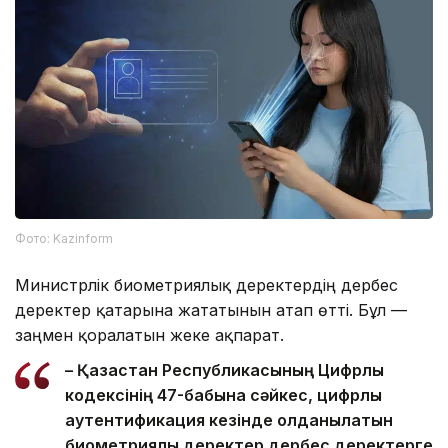
Фото: Kazinform
Министрлік биометриялық деректердің дербес
деректер қатарына жататынын атап өтті. Бұл —
заңмен қорғалатын жеке ақпарат.
– Қазақстан Республикасының Цифрлық
кодексінің 47-бабына сәйкес, цифрлық
аутентификация кезінде қолданылатын
биометриялық деректер дербес деректерге