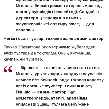
Мысалы, биометриямен қатар қосымша код
қолдану қауіпсіздікті күшейтеді. Сондай-ақ
деректердің таралуына қатысты
жауапкершілікті арттыру қажет, — деді
сарапшы.
Негізгі осал тұстар: техника және адами фактор
Гаухар Жахметова биометриялық жүйелердегі
әлсіз тұстарға да тоқталды. Оның айтуынша,
қауіптің екі түрі бар.
— Біріншісі — техникалық сипаттағы қатер.
Мысалы, құрылғыларды «алдау»: саусақ ізін
немесе бет бейнесін қолдан жасап көрсету,
әлсіз қорғаныс жүйелерін айналып өту.
Екіншісі — адами фактор. Бұл
қызметкерлердің қателігі, қарапайым
құпиясөзді үшінші тұлғаға беру және