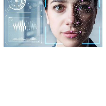
Фото: istockphoto.com
Әлемдік тәжірибе: технология бар, бірақ бәрі
бірдей сене бермейді
Биометриялық технологияларға қатысты
алаңдаушылық бекер емес. Әлемдік тәжірибе бұл
жүйелердің кей жағдайда қателік жіберіп, даулы
жағдайларға себеп болғанын көрсетіп отыр.
Мәселен, АҚШ-та бет-әлпетті тану жүйелері