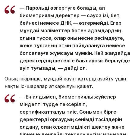
— Парольді өзгертуге болады, ал
биометриялық деректер — саусақ ізі, бет
бейнесі немесе ДНҚ — өзгермейді. Егер
мұндай мәліметтер бөтен адамдардың
қолына түссе, олар оны несие рәсімдеуге,
жеке тұлғаның атын пайдалануға немесе
бопсалауға жұмсауы мүмкін. Кей жағдайда
деректердің шетелге бақылаусыз берілуі де
қауіп туғызады, — дейді ол.
Оның пікірінше, мұндай қауіп-қатерді азайту үшін
нақты іс-шаралар атқарылуы қажет.
— Ең алдымен, биометриялық жүйелер
міндетті түрде тексеріліп,
сертификатталуы тиіс. Сонымен бірге
деректерді қорғаудың сенімді тәсілдерін
қолдану, оған қолжетімділікті шектеу және
бірнеше деңгейлі тексеру енгізу маңызды.