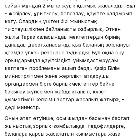
сайын мұндай 2 мыңға жуық қылмыс жасалады. Бұл
- жәбірлеу, ұрып-соғу, бопсалау, қауіпте қалдырып
кету. Олардың үштен бірі жыныстық
тиіспеушілікпен байланысты озбырлық. Өткен
жылы Тараз қаласындағы мектептердің бірінің
даладағы дәретханасында қыз баланың зорлануы
қоғамда үлкен резонанс тудырды. Бұл оқиға оқу
орындарында қауіпсіздікті ұйымдастырудағы
көптеген проблеманы ашып берді. Қазір Білім
министрлігімен және жергілікті атқарушы
органдармен бірге барлықмектептер бейне
бақылау жүйесімен жабдықталып, күзет
қызметімен келісімшарттар жасалып жатыр», -
деді министр.
Оның атап өтуінше, осы жылдан басынан бастап
жыныстық зорлық-зомбылыққа, педофилдерге,
балаларға қарсы жасалатын қылмыстарға жаза