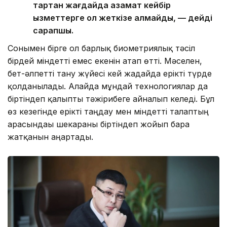
тартқан жағдайда азамат кейбір
қызметтерге қол жеткізе алмайды, — дейді
сарапшы.
Сонымен бірге ол барлық биометриялық тәсіл
бірдей міндетті емес екенін атап өтті. Мәселен,
бет-әлпетті тану жүйесі кей жағдайда ерікті түрде
қолданылады. Алайда мұндай технологиялар да
біртіндеп қалыпты тәжірибеге айналып келеді. Бұл
өз кезегінде ерікті таңдау мен міндетті талаптың
арасындағы шекараны біртіндеп жойып бара
жатқанын аңғартады.