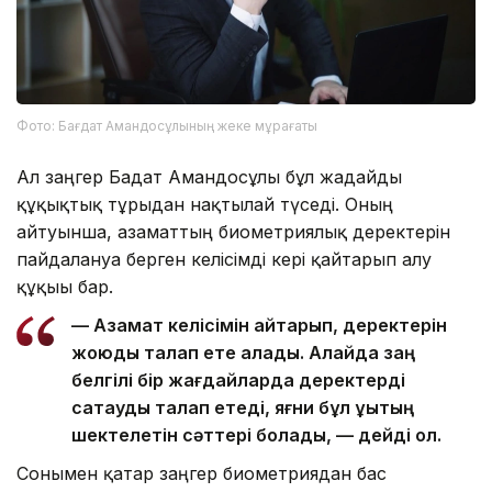
Фото: Бағдат Амандосұлының жеке мұрағаты
Ал заңгер Бағдат Амандосұлы бұл жағдайды
құқықтық тұрғыдан нақтылай түседі. Оның
айтуынша, азаматтың биометриялық деректерін
пайдалануға берген келісімді кері қайтарып алу
құқығы бар.
— Азамат келісімін қайтарып, деректерін
жоюды талап ете алады. Алайда заң
белгілі бір жағдайларда деректерді
сақтауды талап етеді, яғни бұл құқықтың
шектелетін сәттері болады, — дейді ол.
Сонымен қатар заңгер биометриядан бас