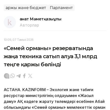
Қаржы және бюджет
Парламент
Қанат Мәметқазыұлы
Авторлар
10:09, 07 Тамыз 2026
«Семей орманы» резерватында
жаңа техника сатып алуға 3,1 млрд
теңге қаржы бөлінді
АСТАНА. KAZINFORM – Экология және табиғи
ресурстар министрлігінің қолдауымен «Жасыл
даму» АҚ кәдеге жарату төлемдері есебінен Абай
облысындағы «Семей орманы» мемлекеттік орман