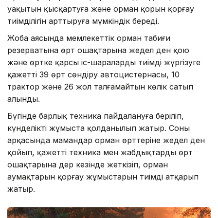
уақытын қысқартуға және орман қорын қорғау
тиімділігін арттыруға мүмкіндік береді.
Жоба аясында мемлекеттік орман табиғи
резерватына өрт ошақтарына жедел ден қою
және өртке қарсы іс-шараларды тиімді жүргізуге
қажетті 39 өрт сөндіру автоцистернасы, 10
трактор және 26 жол талғамайтын көлік сатып
алынды.
Бүгінде барлық техника пайдалануға беріліп,
күнделікті жұмыста қолданылып жатыр. Соның
арқасында мамандар орман өрттеріне жедел ден
қойып, қажетті техника мен жабдықтарды өрт
ошақтарына дер кезінде жеткізіп, орман
аумақтарын қорғау жұмыстарын тиімді атқарып
жатыр.