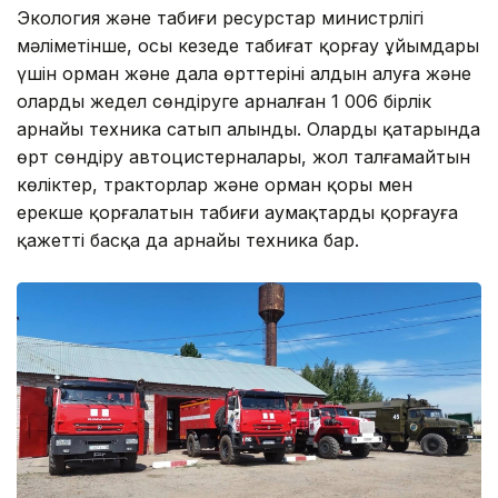
Экология және табиғи ресурстар министрлігі
мәліметінше, осы кезеңде табиғат қорғау ұйымдары
үшін орман және дала өрттерінің алдын алуға және
оларды жедел сөндіруге арналған 1 006 бірлік
арнайы техника сатып алынды. Олардың қатарында
өрт сөндіру автоцистерналары, жол талғамайтын
көліктер, тракторлар және орман қоры мен
ерекше қорғалатын табиғи аумақтарды қорғауға
қажетті басқа да арнайы техника бар.