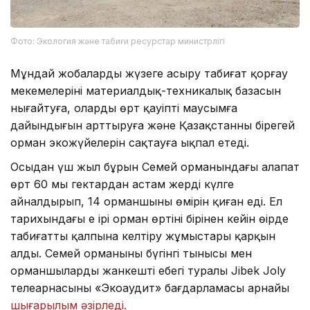
Фото: Экология және табиғи ресурстар министрлігі
Мұндай жобаларды жүзеге асыру табиғат қорғау
мекемелерінің материалдық-техникалық базасын
нығайтуға, олардың өрт қауіпті маусымға
дайындығын арттыруға және Қазақстанның бірегей
орман экожүйелерін сақтауға ықпал етеді.
Осыдан үш жыл бұрын Семей орманындағы алапат
өрт 60 мың гектардан астам жерді күлге
айналдырып, 14 орманшының өмірін қиған еді. Ел
тарихындағы ең ірі орман өртінің бірінен кейін өңірде
табиғатты қалпына келтіру жұмыстары қарқын
алды. Семей орманының бүгінгі тынысы мен
орманшылардың жанкешті еңбегі туралы Jibek Joly
телеарнасының «Экоаудит» бағдарламасы арнайы
шығарылым әзірледі.