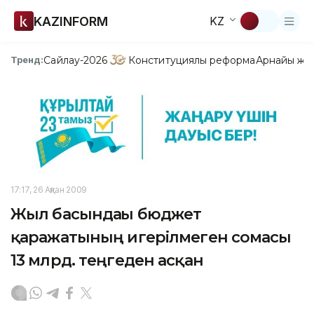
KAZINFORM
KZ
Сайлау-2026
Конституциялық реформа
Арнайы жо
Тренд:
17:17, 26 Ақпан 2009
Жыл басындағы бюджет
қаражатының игерілмеген сомасы
13 млрд. теңгеден асқан