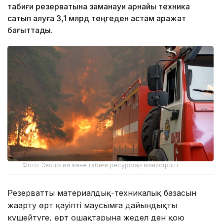
табиғи резерватына заманауи арнайы техника
сатып алуға 3,1 млрд теңгеден астам қаражат
бағыттады.
Фото: Экология және табиғи ресурстар министрлігі
Резерваттың материалдық-техникалық базасын
жаңарту өрт қауіпті маусымға дайындықты
күшейтуге, өрт ошақтарына жедел ден қою