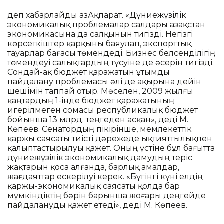
деп хабарлайды ҚазАқпарат. «Дүниежүзілік
экономикалық проблемалар салдары Қазақстан
экономикасына да салқынын тигізді. Негізгі
көрсеткіштер қарқыны баяулап, экспорттық
тауарлар бағасы төмендеді. Бизнес белсенділігің
төмендеуі салықтардың түсуіне де әсерін тигізді.
Сондай-ақ бюджет қаражатын ұтымды
пайдалану проблемасы әлі де ақырына дейін
шешімін таппай отыр. Мәселен, 2009 жылғы
қаңтардың 1-інде бюджет қаражатының
игерілмеген сомасы республикалық бюджет
бойынша 13 млрд. теңгеден асқан», деді М.
Көпеев. Сенатордың пікірінше, мемлекеттік
қаржы саясаты тиісті дәрежеде ықтияттылықпен
қалыптастырылуы қажет. Оның үстіне бұл бағытта
дүниежүзілік экономикалық дамудың теріс
жақтарын қоса алғанда, барлық амалдар,
жағдаяттар ескерілуі керек. «Бүгінгі күні елдің
қаржы-экономикалық саясаты қолда бар
мүмкіндіктің бәрін барынша жоғары деңгейде
пайдалануды қажет етеді», деді М. Көпеев.