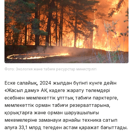
Фото: Экология және табиғи ресурстар министрлігі
Еске салайық, 2024 жылдан бүгінгі күнге дейін
«Жасыл даму» АҚ кәдеге жарату төлемдері
есебінен мемлекеттік ұлттық табиғи парктерге,
мемлекеттік орман табиғи резерваттарына,
қорықтарға және орман шаруашылығы
мекемелеріне заманауи арнайы техника сатып
алуға 33,1 млрд теңгеден астам қаражат бағыттады.