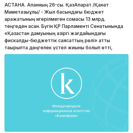
АСТАНА. Ақпанның 26-сы. ҚазАқпарат /Қанат
Мәметқазыұлы/ - Жыл басындағы бюджет
қаражатының игерілмеген сомасы 13 млрд.
теңгеден асқан. Бүгін ҚР Парламенті Сенатынында
«Қазақстан дамуының қазіргі жағдайындағы
фискалдық-бюджеттік саясаттың рөлі» атты
тақырыпта дөңгелек үстел жиыны болып өтті,