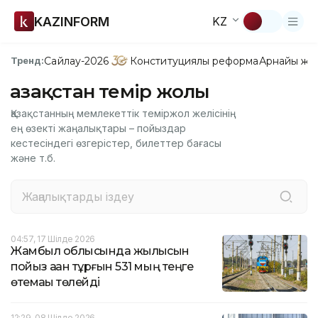
KAZINFORM
KZ
Сайлау-2026
Конституциялық реформа
Арнайы жо
Тренд:
Қазақстан темір жолы
Қазақстанның мемлекеттік теміржол желісінің
ең өзекті жаңалықтары – пойыздар
кестесіндегі өзгерістер, билеттер бағасы
және т.б.
04:57, 17 Шілде 2026
Жамбыл облысында жылқысын
пойыз қаққан тұрғын 531 мың теңге
өтемақы төлейді
12:29, 08 Шілде 2026