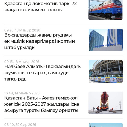
Қазақстанда локомотив паркі 72
жаңа техникамен толықты
09:26, 18 Мамыр 2026
Вокзалдарды жаңғыртудағы
әкімшілік кедергілерді жоятын
штаб құрылды
09:15, 18 Мамыр 2026
Нәлібаев Алматы-1 вокзалындағы
жұмысты тез арада аяқтауды
тапсырды
16:48, 14 Мамыр 2026
Қазақстан Бақты – Аягөз теміржол
желісін 2025–2027 жылдары іске
асыруға тұрақты бақылау орнатты
08:40, 29 Сәуір 2026