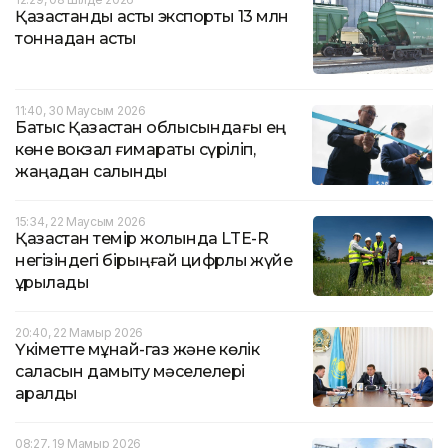
Қазақстандық астық экспорты 13 млн
тоннадан асты
11:40, 30 Маусым 2026
Батыс Қазақстан облысындағы ең
көне вокзал ғимараты сүріліп,
жаңадан салынды
15:34, 22 Маусым 2026
Қазақстан темір жолында LTE-R
негізіндегі бірыңғай цифрлық жүйе
құрылады
20:40, 22 Мамыр 2026
Үкіметте мұнай-газ және көлік
саласын дамыту мәселелері
қаралды
08:27, 19 Мамыр 2026