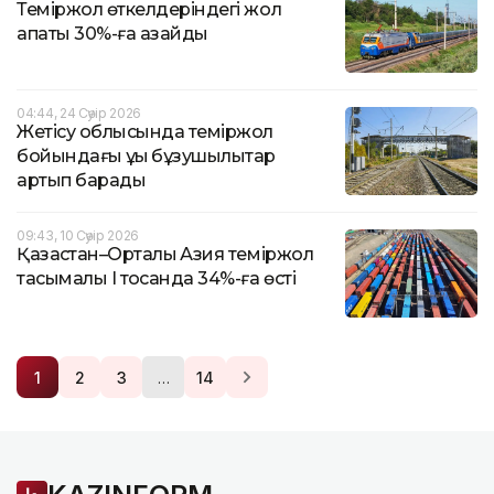
Теміржол өткелдеріндегі жол
апаты 30%-ға азайды
04:44, 24 Сәуір 2026
Жетісу облысында теміржол
бойындағы құқық бұзушылықтар
артып барады
09:43, 10 Сәуір 2026
Қазақстан–Орталық Азия теміржол
тасымалы І тоқсанда 34%-ға өсті
…
1
2
3
14