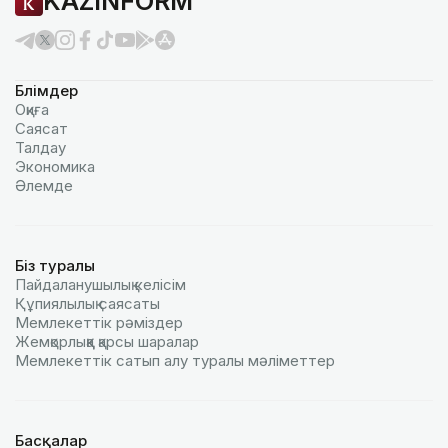
KAZINFORM
Бөлімдер
Оқиға
Саясат
Талдау
Экономика
Әлемде
Біз туралы
Пайдаланушылық келiciм
Құпиялылық саясаты
Мемлекеттік рәміздер
Жемқорлыққа қарсы шаралар
Мемлекеттік сатып алу туралы мәлiметтер
Басқалар