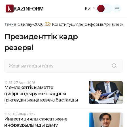
KAZINFORM
KZ
Сайлау-2026
Конституциялық реформа
Арнайы жо
Тренд:
Президенттік кадр
резерві
12:35, 27 Ақпан 2026
Мемлекеттік қызметте
цифрландыру мен кадрлық
іріктеудің жаңа кезеңі басталды
21:51, 03 Ақпан 2026
Инвестициялық саясат және
инфрақұрылымдық даму