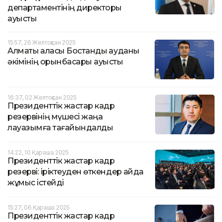
департаментінің директоры
ауысты
15:57, 26 Желтоқсан 2025
Алматы қаласы Бостандық ауданы
әкімінің орынбасары ауысты
16:37, 02 Желтоқсан 2025
Президенттік жастар кадр
резервінің мүшесі жаңа
лауазымға тағайындалды
14:22, 10 Қараша 2025
Президенттік жастар кадр
резерві: іріктеуден өткендер қайда
жұмыс істейді
15:27, 06 Қараша 2025
Президенттік жастар кадр