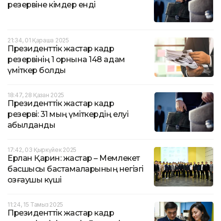
резервіне кімдер енді
21:34, 01 Қараша 2025
Президенттік жастар кадр
резервінің 1 орнына 148 адам
үміткер болды
18:47, 28 Қазан 2025
Президенттік жастар кадр
резерві: 31 мың үміткердің елуі
қабылданды
17:42, 03 Қыркүйек 2025
Ерлан Қарин: жастар – Мемлекет
басшысы бастамаларының негізгі
қозғаушы күші
11:24, 15 Тамыз 2025
Президенттік жастар кадр