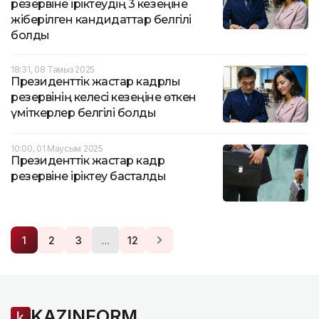
резервіне іріктеудің 3 кезеңіне
жіберілген кандидаттар белгілі
болды
18:31, 08 Тамыз 2025
Президенттік жастар кадрлық
резервінің келесі кезеңіне өткен
үміткерлер белгілі болды
10:00, 01 Маусым 2025
Президенттік жастар кадр
резервіне іріктеу басталды
…
1
2
3
12
KAZINFORM