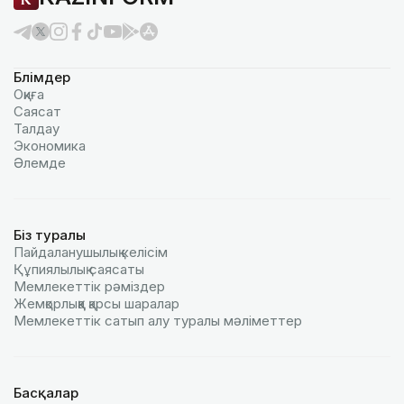
Бөлімдер
Оқиға
Саясат
Талдау
Экономика
Әлемде
Біз туралы
Пайдаланушылық келiciм
Құпиялылық саясаты
Мемлекеттік рәміздер
Жемқорлыққа қарсы шаралар
Мемлекеттік сатып алу туралы мәлiметтер
Басқалар