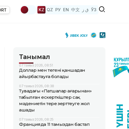
KZ
QZ
РУ
EN
中文
ق ز
ЎЗ
ORT
Танымал
07 тамыз 2026, 08:51
Доллар мен теңгені қаншадан
айырбастауға болады
07 тамыз 2026, 08:38
Тувадағы «Патшалар аңғарынан»
табылған ескерткіштер сақ
мәдениетін терең зерттеуге жол
ашады
07 тамыз 2026, 08:25
Францияда 11 тамыздан бастап