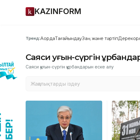
KAZINFORM
Ақорда
Тағайындау
Заң және тәртіп
Дерекқор
Тренд:
Саяси қуғын-сүргін құрбанд
Саяси қуғын-сүргін құрбандарын еске алу