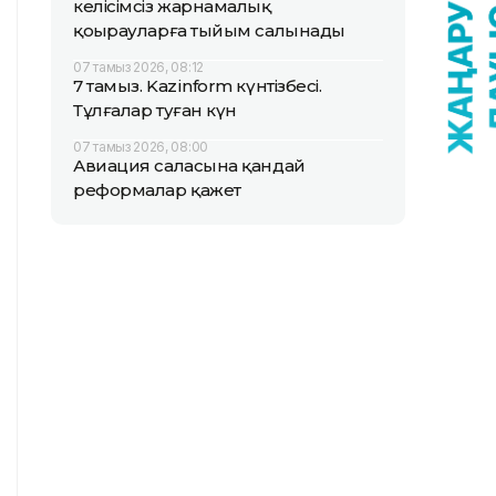
келісімсіз жарнамалық
қоңырауларға тыйым салынады
07 тамыз 2026, 08:12
7 тамыз. Kazinform күнтізбесі.
Тұлғалар туған күн
07 тамыз 2026, 08:00
Авиация саласына қандай
реформалар қажет