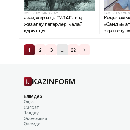
15:10, 31 Мамыр 2025
14:51, 31 Мамы
Қазақ жерінде ГУЛАГ-тың
Кеңес өкім
жазалау лагерлері қалай
«банды» а
құрылды
зерттелуі 
…
1
2
3
22
KAZINFORM
Бөлімдер
Оқиға
Саясат
Талдау
Экономика
Әлемде