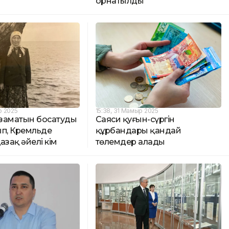
орнатылды
р 2025
15:38, 31 Мамыр 2025
азаматын босатуды
Саяси қуғын-сүргін
ып, Кремльде
құрбандары қандай
азақ әйелі кім
төлемдер алады