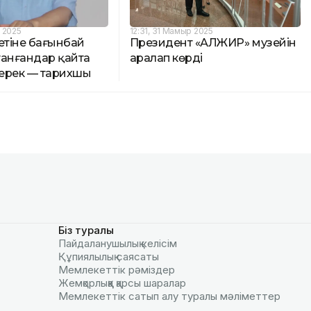
р 2025
12:31, 31 Мамыр 2025
етіне бағынбай
Президент «АЛЖИР» музейін
танғандар қайта
аралап көрді
керек — тарихшы
Біз туралы
Пайдаланушылық келiciм
Құпиялылық саясаты
Мемлекеттік рәміздер
Жемқорлыққа қарсы шаралар
Мемлекеттік сатып алу туралы мәлiметтер