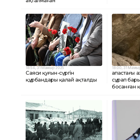
ақталмаған
18:54, 31 Мамыр 2025
18:00, 31 Мамы
Саяси қуғын-сүргін
Қапастағы 
құрбандары қалай ақталды
сұрап бар
босанған қ