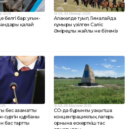
р 2026
14:04, 02 Мамыр 2026
 белгі бар: Қуғын-
Алакөлде туып, Гималайда
рбандары қалай
ғұмыры үзілген Сәліс
Әміреұлы жайлы не білеміз
2025
10:54, 05 Маусым 2025
ты бес азаматты
СҚО-да бұрынғы уақытша
н-сүргін құрбаны
концентрациялық лагерь
н бас тартты
орнына ескерткіш тас