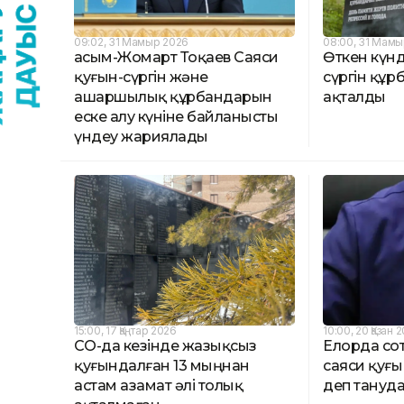
09:02, 31 Мамыр 2026
08:00, 31 Мамы
Қасым-Жомарт Тоқаев Саяси
Өткен күнде
қуғын-сүргін және
сүргін құ
ашаршылық құрбандарын
ақталды
еске алу күніне байланысты
үндеу жариялады
15:00, 17 Қаңтар 2026
10:00, 20 Қазан 
СҚО-да кезінде жазықсыз
Елорда со
қуғындалған 13 мыңнан
саяси қуғы
астам азамат әлі толық
деп тануда