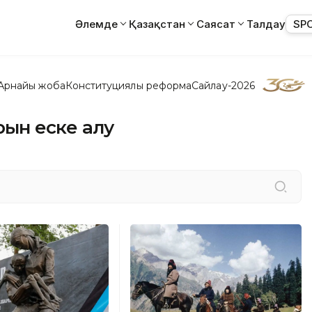
Әлемде
Қазақстан
Саясат
Талдау
SP
Арнайы жоба
Конституциялық реформа
Сайлау-2026
арын еске алу