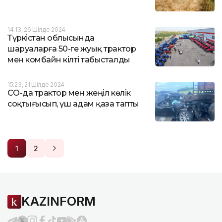
14:13, 26 Шілде 2024
Түркістан облысында
шаруаларға 50-ге жуық трактор
мен комбайн кілті табысталды
15:23, 21 Шілде 2024
СҚО-да трактор мен жеңіл көлік
соқтығысып, үш адам қаза тапты
1
2
KAZINFORM