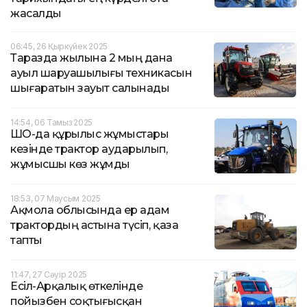
жасалды
06:45, 26 Қыркүйек 2025
Таразда жылына 2 мың дана
ауыл шаруашылығы техникасын
шығаратын зауыт салынады
14:54, 06 Тамыз 2025
ШҚО-да құрылыс жұмыстары
кезінде трактор аударылып,
жұмысшы көз жұмды
18:53, 07 Маусым 2025
Ақмола облысында ер адам
трактордың астына түсіп, қаза
тапты
11:47, 27 Сәуір 2025
Есіл-Арқалық өткелінде
пойызбен соқтығысқан