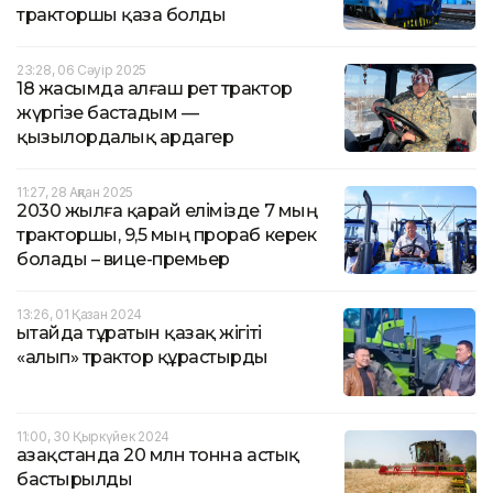
тракторшы қаза болды
23:28, 06 Сәуір 2025
18 жасымда алғаш рет трактор
жүргізе бастадым —
қызылордалық ардагер
11:27, 28 Ақпан 2025
2030 жылға қарай елімізде 7 мың
тракторшы, 9,5 мың прораб керек
болады – вице-премьер
13:26, 01 Қазан 2024
Қытайда тұратын қазақ жігіті
«алып» трактор құрастырды
11:00, 30 Қыркүйек 2024
Қазақстанда 20 млн тонна астық
бастырылды