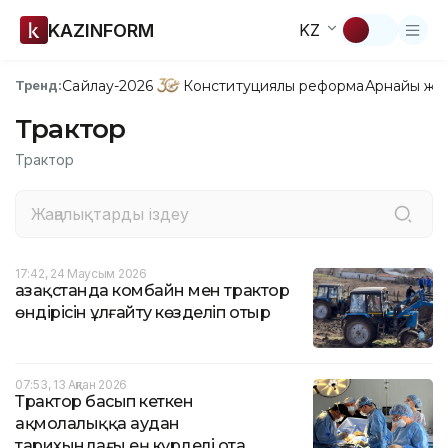
KAZINFORM
KZ
Сайлау-2026
Конституциялық реформа
Арнайы жо
Тренд:
Трактор
Трактор
17:42, 24 Маусым 2026
Қазақстанда комбайн мен трактор
өндірісін ұлғайту көзделіп отыр
07:53, 13 Ақпан 2026
Трактор басып кеткен
ақмолалыққа аудан
тарихындағы ең күрделі ота