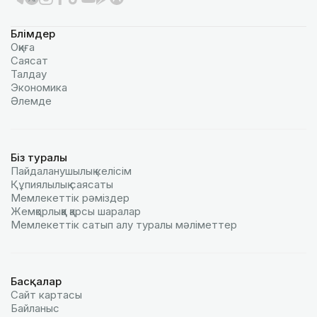
Бөлімдер
Оқиға
Саясат
Талдау
Экономика
Әлемде
Біз туралы
Пайдаланушылық келiciм
Құпиялылық саясаты
Мемлекеттік рәміздер
Жемқорлыққа қарсы шаралар
Мемлекеттік сатып алу туралы мәлiметтер
Басқалар
Сайт картасы
Байланыс