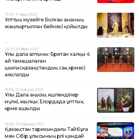
17:05, 11 Ақпан 2022
Ұлттық музейге Болған ананың
жаңғыртылған бейнесі қойылды
20:25, 01 Ақпан 2022
Ұлы дала алтыны: Британ халқы 4
ай тамашалаған
шығысқазақстандық сақ көрмесі
аяқталды
15:59, 23 Қараша 2021
Ұлы Дала аңызы, көшпенділер
мүлкі, жылқы: Елордада ұлттық
көрме ашылды
14:58, 03 Қараша 2021
Қазақстан тарихындағы Тайбұға
мен Сібір ұлысының рөлі қандай