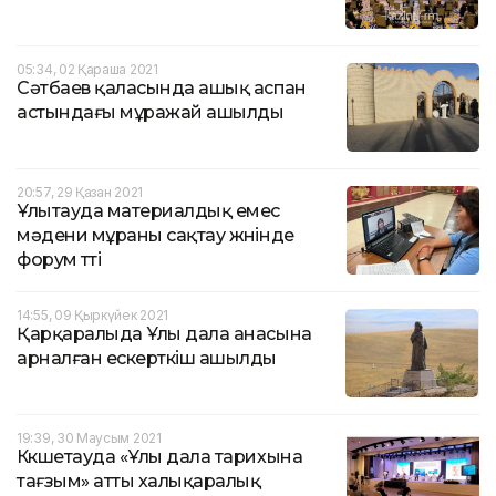
05:34, 02 Қараша 2021
Сәтбаев қаласында ашық аспан
астындағы мұражай ашылды
20:57, 29 Қазан 2021
Ұлытауда материалдық емес
мәдени мұраны сақтау жөнінде
форум өтті
14:55, 09 Қыркүйек 2021
Қарқаралыда Ұлы дала анасына
арналған ескерткіш ашылды
19:39, 30 Маусым 2021
Көкшетауда «Ұлы дала тарихына
тағзым» атты халықаралық