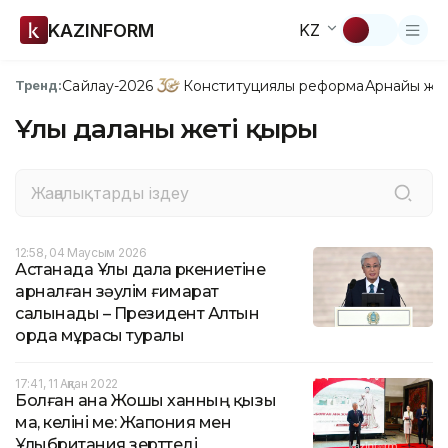
KAZINFORM
KZ
Сайлау-2026
Конституциялық реформа
Арнайы жо
Тренд:
Ұлы даланың жеті қыры
12:58, 04 Маусым 2026
Астанада Ұлы дала өркениетіне
арналған зәулім ғимарат
салынады – Президент Алтын
орда мұрасы туралы
17:41, 11 Ақпан 2022
Болған ана Жошы ханның қызы
ма, келіні ме: Жапония мен
Ұлыбритания зерттеді