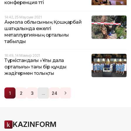
конференция өтті
14:42, 25 Маусым 2021
Ақмола облысының Қошқарбай
шатқалында ежелгі
металлургияның орталығы
табылды
16:49, 14 Мамыр 2021
Түркістандағы «Ұлы дала
орталығы» тағы бір құнды
жәдігермен толықты
…
1
2
3
24
KAZINFORM