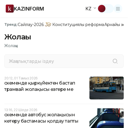
KAZINFORM
KZ
Сайлау-2026
Конституциялық реформа
Арнайы жо
Тренд:
Жолақы
Жолақы
20:12, 01 Тамыз 2026
Өскеменде қыркүйектен бастап
трамвай жолақысы өзгере ме
13:16, 22 Шілде 2026
Өскеменде автобус жолақысын
көтеру бастамасы қолдау тапты