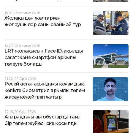
15:01, 19 Мамыр 2026
Жолақыдан жалтарған
жолаушылар саны азаймай тұр
12:27, 12 Мамыр 2026
LRT жолақысын Face ID, ақылды
сағат және смартфон арқылы
төлеуге болады
21:22, 20 Сәуір 2026
Ресей астанасындағы қоғамдық
көлікте биометрия арқылы төлем
жасау кеңейтіліп жатыр
22:18, 01 Сәуір 2026
Атыраудағы автобустарда тағы
бір төлем жүйесі іске қосылды