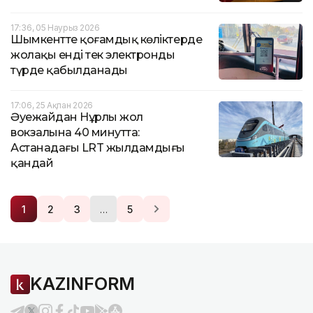
17:36, 05 Наурыз 2026
Шымкентте қоғамдық көліктерде
жолақы енді тек электронды
түрде қабылданады
17:06, 25 Ақпан 2026
Әуежайдан Нұрлы жол
вокзалына 40 минутта:
Астанадағы LRT жылдамдығы
қандай
…
1
2
3
5
KAZINFORM