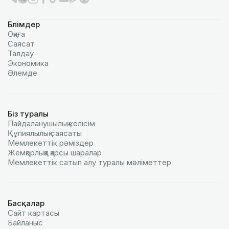
Бөлімдер
Оқиға
Саясат
Талдау
Экономика
Әлемде
Біз туралы
Пайдаланушылық келiciм
Құпиялылық саясаты
Мемлекеттік рәміздер
Жемқорлыққа қарсы шаралар
Мемлекеттік сатып алу туралы мәлiметтер
Басқалар
Сайт картасы
Байланыс