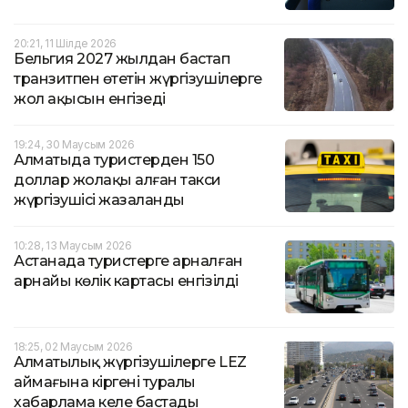
20:21, 11 Шілде 2026
Бельгия 2027 жылдан бастап
транзитпен өтетін жүргізушілерге
жол ақысын енгізеді
19:24, 30 Маусым 2026
Алматыда туристерден 150
доллар жолақы алған такси
жүргізушісі жазаланды
10:28, 13 Маусым 2026
Астанада туристерге арналған
арнайы көлік картасы енгізілді
18:25, 02 Маусым 2026
Алматылық жүргізушілерге LEZ
аймағына кіргені туралы
хабарлама келе бастады