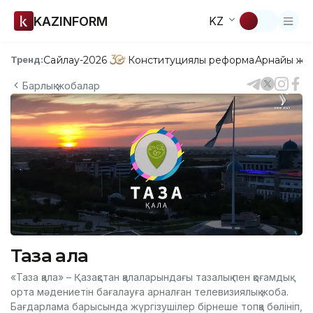
KAZINFORM
KZ
Сайлау-2026
Конституциялық реформа
Арнайы жо
Тренд:
Барлық жобалар
Таза қала
«Таза қала» – Қазақстан қалаларындағы тазалық пен қоғамдық
орта мәдениетін бағалауға арналған телевизиялық жоба.
Бағдарлама барысында жүргізушілер бірнеше топқа бөлініп,