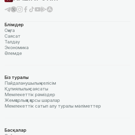
Бөлімдер
Оқиға
Саясат
Талдау
Экономика
Әлемде
Біз туралы
Пайдаланушылық келiciм
Құпиялылық саясаты
Мемлекеттік рәміздер
Жемқорлыққа қарсы шаралар
Мемлекеттік сатып алу туралы мәлiметтер
Басқалар