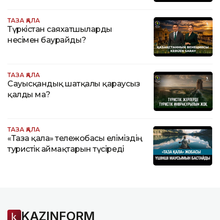
ТАЗА ҚАЛА
Түркістан саяхатшыларды
несімен баурайды?
ТАЗА ҚАЛА
Сауысқандық шатқалы қараусыз
қалды ма?
ТАЗА ҚАЛА
«Таза қала» тележобасы еліміздің
туристік аймақтарын түсіреді
KAZINFORM