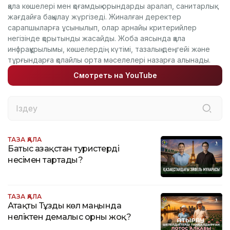
қала көшелері мен қоғамдық орындарды аралап, санитарлық
жағдайға бақылау жүргізеді. Жиналған деректер
сарапшыларға ұсынылып, олар арнайы критерийлер
негізінде қорытынды жасайды. Жоба аясында қала
инфрақұрылымы, көшелердің күтімі, тазалық деңгейі және
тұрғындарға қолайлы орта мәселелері назарға алынады.
Смотреть на YouTube
ТАЗА ҚАЛА
Батыс Қазақстан туристерді
несімен тартады?
ТАЗА ҚАЛА
Атақты Тұзды көл маңында
неліктен демалыс орны жоқ?