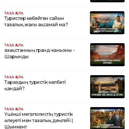
ТАЗА ҚАЛА
Туристер көбейген сайын
тазалық жағы ақсамай ма?
ТАЗА ҚАЛА
Қазақстанның гранд-каньоны -
Шарынды
ТАЗА ҚАЛА
Тараздың туристік келбеті
қандай?
ТАЗА ҚАЛА
Үшінші мегаполистің туристік
әлеуеті мен тазалық деңгейі |
Шымкент