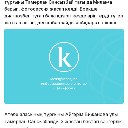
тұрғыны Тамерлан Сансызбай тағы да Миланға
барып, фотосессия жасап келді. Ерекше
диагнозбен туған бала қазіргі кезде әріптерді түгел
жаттап алған, деп хабарлайды ҚазАқпарат тілшісі.
Ақтөбе қаласының тұрғыны Айгерім Бижанова ұлы
Тамерлан Сансызбайды 3 жастан бастап сәнгерлік