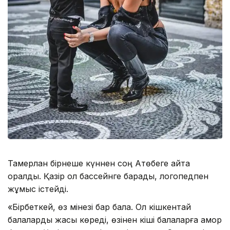
Тамерлан бірнеше күннен соң Ақтөбеге қайта
оралды. Қазір ол бассейнге барады, логопедпен
жұмыс істейді.
«Бірбеткей, өз мінезі бар бала. Ол кішкентай
балаларды жақсы көреді, өзінен кіші балаларға қамқор