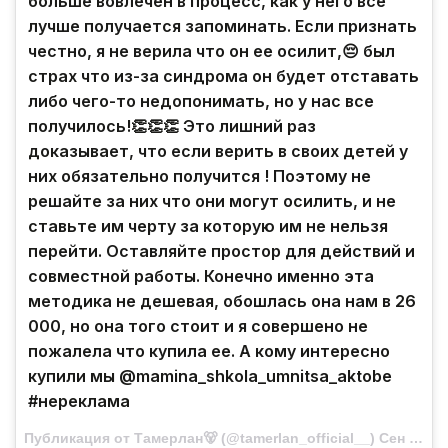
больше вовлечен в процесс, как у него все
лучше получается запоминать. Если признать
честно, я не верила что он ее осилит,😔 был
страх что из-за синдрома он будет отставать
либо чего-то недопонимать, но у нас все
получилось!👏👏👏 Это лишний раз
доказывает, что если верить в своих детей у
них обязательно получится ! Поэтому не
решайте за них что они могут осилить, и не
ставьте им черту за которую им не нельзя
перейти. Оставляйте простор для действий и
совместной работы. Конечно именно эта
методика не дешевая, обошлась она нам в 26
000, но она того стоит и я совершено не
пожалела что купила ее. А кому интересно
купили мы @mamina_shkola_umnitsa_aktobe
#нереклама
Публикация от Тамерлан🐻 (@tamerlan_official__) Сен 20 2017 в 11:28 PDT