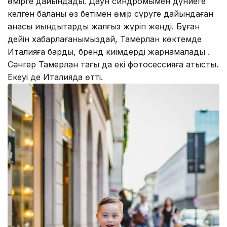
өмірге дайындады. Даун синдромымен дүниеге
келген баланы өз бетімен өмір сүруге дайындаған
анасы қиындықтарды жалғыз жүріп жеңді. Бұған
дейін хабарлағанымыздай, Тамерлан көктемде
Италияға барды, бренд киімдерді жарнамалады .
Сәнгер Тамерлан тағы да екі фотосессияға қатысты.
Екеуі де Италияда өтті.