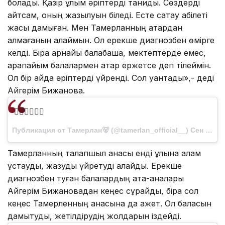
болады. Қазір ұлым әріптерді таниды. Сөздерді
айтсам, оның жазылуын біледі. Есте сақтау қабілеті
жақсы дамыған. Мен Тамерланның қатардан
қалмағанын қалаймын. Ол ерекше диагнозбен өмірге
келді. Бірақ арнайы балабақша, мектептерде емес,
қарапайым балалармен қатар ержетсе деп тілеймін.
Ол бір айда әріптерді үйренді. Сол қуантады»,- деді
Айгерім Бижанова.
🙋‍♂️🙇‍♂️👨‍⚖
Публикация от Тамерлан🐻 (@tamerlan_official__) Сен 20 2017 в 11:50 PDT
Тамерланның талапшыл анасы енді ұлына қалам
ұстауды, жазуды үйретуді қалайды. Ерекше
диагнозбен туған балалардың ата-аналары
Айгерім Бижановадан кеңес сұрайды, бірақ сол
кеңес Тамерленның анасына да қажет. Ол баласын
дамытуды, жетілдірудің жолдарын іздейді.