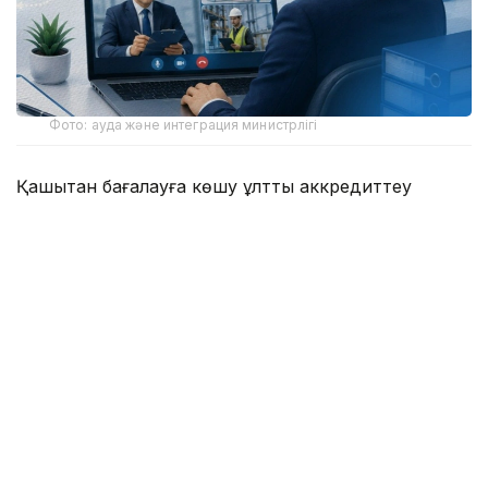
Фото: ауда және интеграция министрлігі
Қашықтан бағалауға көшу ұлттық аккредиттеу
жүйесін цифрландырудың кезекті кезеңі болып
отыр. Жаңа тетік бизнес үшін уақыт пен
ұйымдастырушылық шығындарды азайтуға,
әкімшілік жүктемені төмендетуге және мемлекеттік
ресурстарды тиімді пайдалануға мүмкіндік береді.
Бұл ретте аккредиттеудің тәуелсіздік, құзыреттілік
және нәтижелердің шынайылығы сияқты негізгі
қағидаттары өзгеріссіз қалады.
– 2026 жылы қашықтан бағалау екінші
жоспарлы бағалау кезінде пилоттық