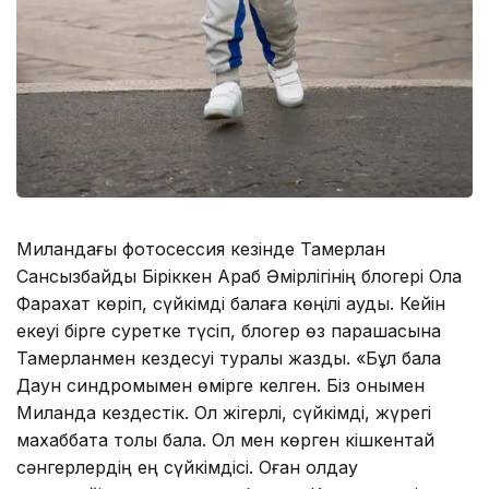
Миландағы фотосессия кезінде Тамерлан
Сансызбайды Біріккен Араб Әмірлігінің блогері Ола
Фарахат көріп, сүйкімді балаға көңілі ауды. Кейін
екеуі бірге суретке түсіп, блогер өз парақшасына
Тамерланмен кездесуі туралы жазды. «Бұл бала
Даун синдромымен өмірге келген. Біз онымен
Миланда кездестік. Ол жігерлі, сүйкімді, жүрегі
махаббатқа толы бала. Ол мен көрген кішкентай
сәнгерлердің ең сүйкімдісі. Оған қолдау