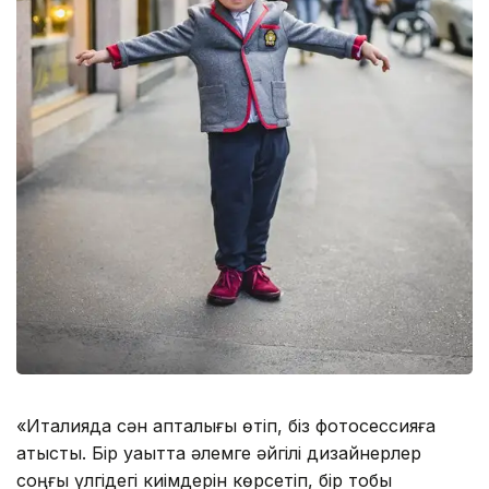
«Италияда сән апталығы өтіп, біз фотосессияға
қатыстық. Бір уақытта әлемге әйгілі дизайнерлер
соңғы үлгідегі киімдерін көрсетіп, бір тобы