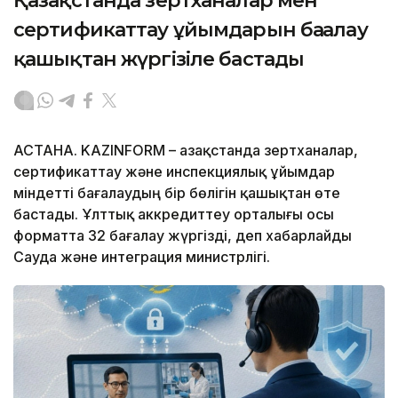
Қазақстанда зертханалар мен
сертификаттау ұйымдарын бағалау
қашықтан жүргізіле бастады
АСТАНА. KAZINFORM – Қазақстанда зертханалар,
сертификаттау және инспекциялық ұйымдар
міндетті бағалаудың бір бөлігін қашықтан өте
бастады. Ұлттық аккредиттеу орталығы осы
форматта 32 бағалау жүргізді, деп хабарлайды
Сауда және интеграция министрлігі.