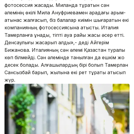
фотосессия жасады. Миланда тұратын сән
әлемінің өкілі Мила Ануфриевамен арадағы қарым-
қатынас жалғасып, біз балалар киімін шығаратын екі
компанияның фотосессиясына қатыстық. Италия
Тамерланға ұнады, тіпті ауа райы жақсы әсер етті.
Денсаулығы жақсарып қалды»,- деді Айгерім
Бижанова. Италияның сән әлемі Қазақстан туралы
көп білмейді. Сән әлемінде танылған да ешкім жоқ
десек болады. Алғашқылардың бірі болып Тамерлан
Сансызбай барып, жылына екі рет тұрақты қатысып
жүр.