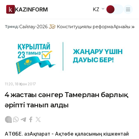
KAZINFORM
KZ
Сайлау-2026
Конституциялық реформа
Арнайы жо
Тренд:
11:20, 18 Қазан 2017
4 жастағы сәнгер Тамерлан барлық
әріпті танып алды
АҚТӨБЕ. ҚазАқпарат - Ақтөбе қаласының кішкентай