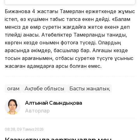
Бижанова 4 жастағы Тамерлан ержеткенде жұмыс
істеп, өз күшімен табыс тапса екен дейді. «Балам
менсіз де өмір сүретін жағдайға жетсе екен» деп
тілейді анасы. Ақтөбеліктер Тамерланды таниды,
көрген кезде онымен фотоға түседі. Олардың
арасында әкімдер, басшылар бар. Алғашқы кезде
тосын қарағанымен, отбасы суретке түсуге ұсыныс
жасаған адамдарға қарсы болған емес.
Қоғам
Ақтөбе облысы
Басты жаңалық
Алтынай Сағындықова
Авторлар
08:38, 09 Тамыз 2026