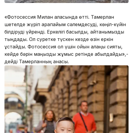
«Фотосессия Милан қаласында өтті. Тамерлан
шетелде жүріп қарапайым сәлемдесуді, көңіл-күйін
білдіруді үйренді. Еркелігі басылды, айтқанымызды
тыңдады. Ол суретке түскен кезде өзін еркін
ұстайды. Фотосессия ол үшін ойын алаңы сияқты,
кейде бәрін маңызды жұмыс ретінде қабылдайды»,-
дейді Тамерланның анасы.