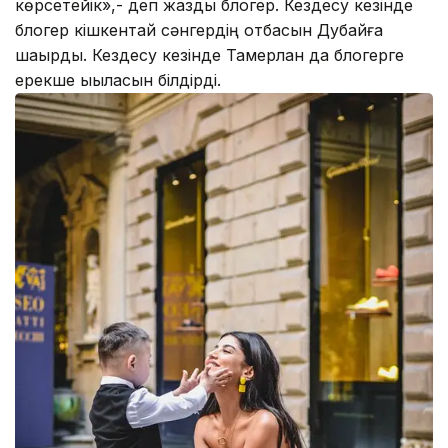
көрсетейік»,- деп жазды блогер. Кездесу кезінде
блогер кішкентай сәнгердің отбасын Дубайға
шақырды. Кездесу кезінде Тамерлан да блогерге
ерекше ықыласын білдірді.