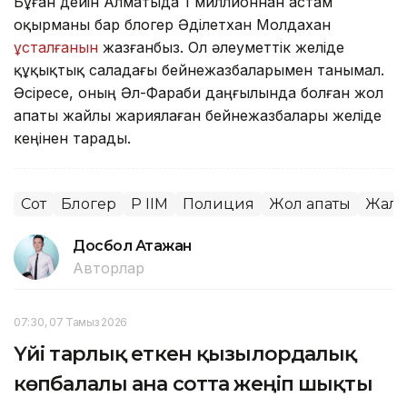
Бұған дейін Алматыда 1 миллионнан астам
оқырманы бар блогер Әділетхан Молдахан
ұсталғанын
жазғанбыз. Ол әлеуметтік желіде
құқықтық саладағы бейнежазбаларымен танымал.
Әсіресе, оның Әл-Фараби даңғылында болған жол
апаты жайлы жариялаған бейнежазбалары желіде
кеңінен тарады.
Сот
Блогер
ҚР ІІМ
Полиция
Жол апаты
Жалғ
Досбол Атажан
Авторлар
07:30, 07 Тамыз 2026
Үйі тарлық еткен қызылордалық
көпбалалы ана сотта жеңіп шықты