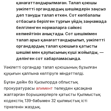
қанағаттандырылмаған. Талап қоюшы
уәкілетті органдардың шешімдерін заңсыз
деп тануды талап еткен. Сот көпбалалы
отбасыға берілген тұрғын үйдің заңнамада
белгіленген нормаларға сәйкес
келмейтінін анықтады. Сот шешімімен
талап арыз қанағаттандырылып, уәкілетті
органдардың талап қоюшыға қатысты
шешімі мен қаулысының күші жойылды, —
делінген сот хабарламасында.
Уәкілетті органдар талап қоюшының бұзылған
құқығын қалпына келтіруге міндеттелді.
Бұған дейін біз Қызылорда облыстық
прокуратурасы
алимент
төлеуден қасақана
жалтарған борышкерлерге қатысты Қылмыстық
кодекстің 139-бабымен 32 қылмыстық істі
тіркегенін жаздық.