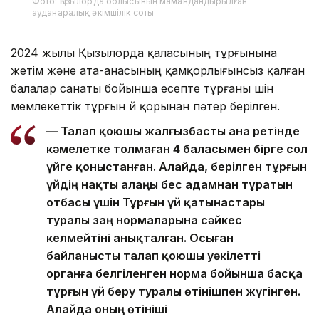
Фото: Қызылорда облысының мамандандырылған
ауданаралық әкімшілік соты
2024 жылы Қызылорда қаласының тұрғынына
жетім және ата-анасының қамқорлығынсыз қалған
балалар санаты бойынша есепте тұрғаны үшін
мемлекеттік тұрғын үй қорынан пәтер берілген.
— Талап қоюшы жалғызбасты ана ретінде
кәмелетке толмаған 4 баласымен бірге сол
үйге қоныстанған. Алайда, берілген тұрғын
үйдің нақты алаңы бес адамнан тұратын
отбасы үшін Тұрғын үй қатынастары
туралы заң нормаларына сәйкес
келмейтіні анықталған. Осыған
байланысты талап қоюшы уәкілетті
органға белгіленген норма бойынша басқа
тұрғын үй беру туралы өтінішпен жүгінген.
Алайда оның өтініші