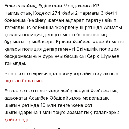
Еске салайық, Әділетхан Молдаханға ҚР
Қылмыстық Кодексi 274-бабы 2-тармағы 3-бөлігі
бойынша (көрінеу жалған ақпарат тарату) айып
тағылды. Іс бойынша жәбірленуші ретінде Алматы
қаласы полиция департаменті басшысының
бұрынғы орынбасары Ержан Ұзабаев және Алматы
қаласы полиция департаменті Әкімшілік полиция
басқармасының бұрынғы басшысы Серік Шумаев
танылды.
Бүгінгі сот отырысында прокурор айыптау актісін
оқыған болатын.
Өткен сот отырысында жәбірленуші Ұзабаевтың
адвокаты Асылбек Әбдірайымов моральдық
шығын ретінде 10 млн теңге және сот
шығындарына 1 млн теңге азаматтық талап-арыз
қойған еді.