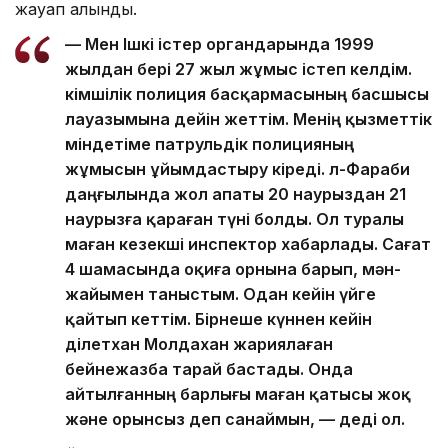
жауап алынды.
— Мен Ішкі істер органдарында 1999
жылдан бері 27 жыл жұмыс істеп келдім.
Әкімшілік полиция басқармасының басшысы
лауазымына дейін жеттім. Менің қызметтік
міндетіме патрульдік полицияның
жұмысын ұйымдастыру кіреді. Әл-Фараби
даңғылында жол апаты 20 наурыздан 21
наурызға қараған түні болды. Ол туралы
маған кезекші инспектор хабарлады. Сағат
4 шамасында оқиға орнына барып, мән-
жайымен таныстым. Одан кейін үйге
қайтып кеттім. Бірнеше күннен кейін
Әділетхан Молдахан жариялаған
бейнежазба тарай бастады. Онда
айтылғанның барлығы маған қатысы жоқ
және орынсыз деп санаймын, — деді ол.