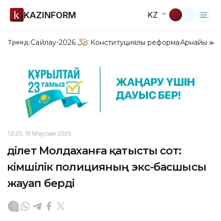
KAZINFORM
KZ
Сайлау-2026
Конституциялық реформа
Арнайы жо
Тренд:
13:20, 16 Маусым 2026
Әділет Молдаханға қатысты сот:
Әкімшілік полицияның экс-басшысы
жауап берді