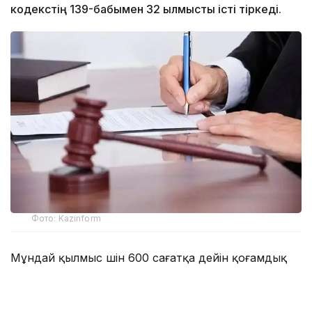
кодекстің 139-бабымен 32 қылмыстық істі тіркеді.
Фото: Kazinform
Мұндай қылмыс үшін 600 сағатқа дейін қоғамдық
жұмысқа тарту немесе екі жылға дейін бас
бостандығын шектеу жазасы көзделген.
Ол болмаса сол мерзімге бас бостандығынан