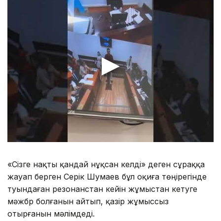
«Сізге нақты қандай нұқсан келді» деген сұраққа
жауап берген Серік Шумаев бұл оқиға төңірегінде
туындаған резонанстан кейін жұмыстан кетуге
мәжбүр болғанын айтып, қазір жұмыссыз
отырғанын мәлімдеді.