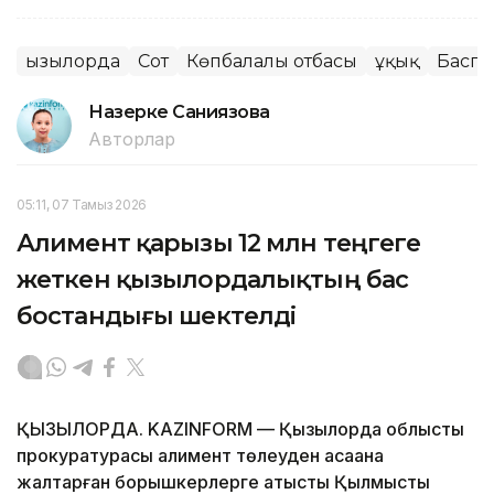
Қызылорда
Сот
Көпбалалы отбасы
Құқық
Баспа
Назерке Саниязова
Авторлар
05:11, 07 Тамыз 2026
Алимент қарызы 12 млн теңгеге
жеткен қызылордалықтың бас
бостандығы шектелді
ҚЫЗЫЛОРДА. KAZINFORM — Қызылорда облыстық
прокуратурасы алимент төлеуден қасақана
жалтарған борышкерлерге қатысты Қылмыстық