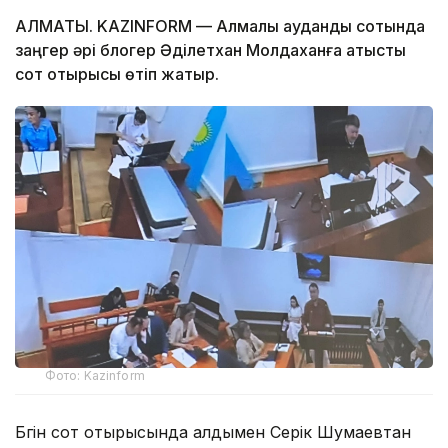
АЛМАТЫ. KAZINFORM — Алмалы аудандық сотында
заңгер әрі блогер Әділетхан Молдаханға қатысты
сот отырысы өтіп жатыр.
Фото: Kazinform
Бүгін сот отырысында алдымен Серік Шумаевтан