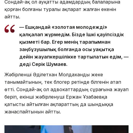
Сондай-ақ ол ауқатты адамдардың балаларына
қорған болғаны туралы ақпарат жалған екенін
айтты.
— Ешқандай «золотая молодежді»
қалқалап жүрмедім. Бізде Ішкі қауіпсіздік
қызметі бар. Егер менің тарапымнан
заңбұзушылық болғанда осы уақытқа
дейін жауапкершілікке тартылатын едім, —
деді Серік Шумаев.
Жәбірленші Әділетхан Молдаханды жеке
танымайтынын, тек блогер ретінде білгенін атап
өтті. Сондай-ақ ол адвокаттардың сұрағына жауап
беріп, екінші жәбірленуші Ержан Ұзабаевқа
қатысты айтылған ақпараттың да шындыққа
жанаспайтынын айтты.