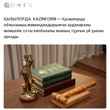
ҚЫЗЫЛОРДА. KAZINFORM — Қызылорда
облысының мамандандырылған ауданаралық
әкімшілік соты көпбалалы ананың тұрғын үй құқығын
қорғады.