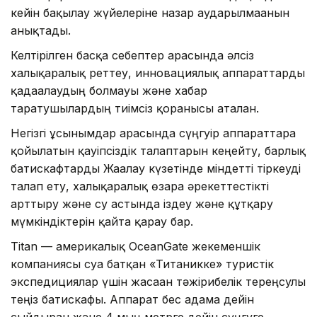
кейін бақылау жүйелеріне назар аударылмағанын
анықтады.
Келтірілген басқа себептер арасында әлсіз
халықаралық реттеу, инновациялық аппараттарды
қадағалаудың болмауы және хабар
таратушылардың тиімсіз қорғанысы аталған.
Негізгі ұсынымдар арасында сүңгуір аппараттарға
қойылатын қауіпсіздік талаптарын кеңейту, барлық
батискафтарды Жағалау күзетінде міндетті тіркеуді
талап ету, халықаралық өзара әрекеттестікті
арттыру және су астында іздеу және құтқару
мүмкіндіктерін қайта қарау бар.
Titan — америкалық OceanGate жекеменшік
компаниясы суға батқан «Титаникке» туристік
экспедициялар үшін жасаған тәжірибелік тереңсулы
теңіз батискафы. Аппарат бес адамға дейін