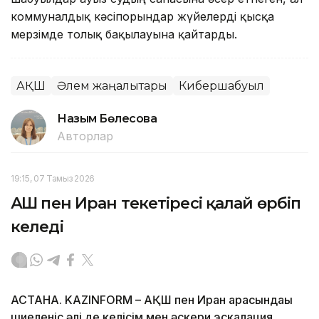
коммуналдық кәсіпорындар жүйелерді қысқа
мерзімде толық бақылауына қайтарды.
АҚШ
Әлем жаңалықтары
Кибершабуыл
Назым Бөлесова
Авторлар
19:15, 07 Тамыз 2026
АҚШ пен Иран текетіресі қалай өрбіп
келеді
АСТАНА. KAZINFORM – АҚШ пен Иран арасындағы
шиеленіс әлі де келісім мен әскери эскалация