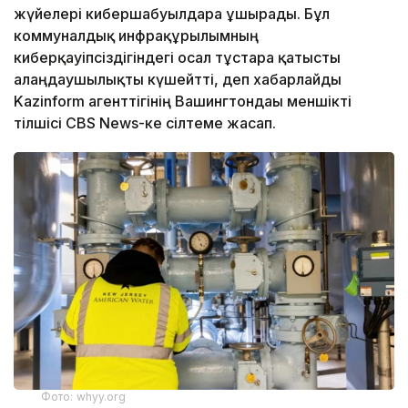
жүйелері кибершабуылдарға ұшырады. Бұл
коммуналдық инфрақұрылымның
киберқауіпсіздігіндегі осал тұстарға қатысты
алаңдаушылықты күшейтті, деп хабарлайды
Kazinform агенттігінің Вашингтондағы меншікті
тілшісі CBS News-ке сілтеме жасап.
Фото: whyy.org