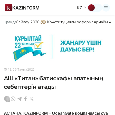
KAZINFORM
KZ
Сайлау-2026
Конституциялық реформа
Арнайы жо
Тренд:
15:42, 06 Тамыз 2025
АҚШ «Титан» батискафы апатының
себептерін атады
АСТАНА. KAZINFORM – OceanGate компаниясы суға