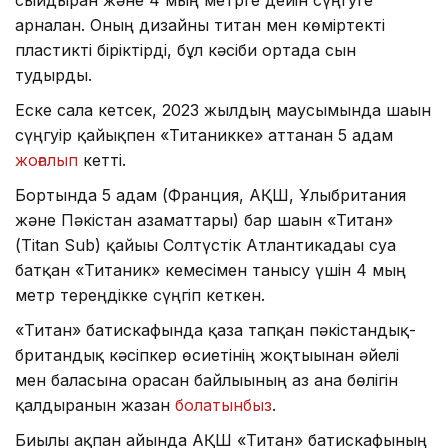
сыйдырған және 4 мың метрге дейін сүңгуге
арналған. Оның дизайны титан мен көміртекті
пластикті біріктірді, бұл кәсіби ортада сын
тудырды.
Еске сала кетсек, 2023 жылдың маусымында шағын
сүңгуір қайықпен «Титаникке» аттанған 5 адам
жоғалып
кетті.
Бортында 5 адам (Франция, АҚШ, Ұлыбритания
және Пәкістан азаматтары) бар шағын «Титан»
(Titan Sub) қайығы Солтүстік Атлантикадағы суға
батқан «Титаник» кемесімен танысу үшін 4 мың
метр тереңдікке сүңгіп кеткен.
«Титан» батискафында қаза тапқан пәкістандық-
британдық кәсіпкер өсиетінің жоқтығынан әйелі
мен баласына орасан байлығының аз ғана бөлігін
қалдырғанын жазған
болатынбыз
.
Биылғы ақпан айында АҚШ «Титан» батискафының