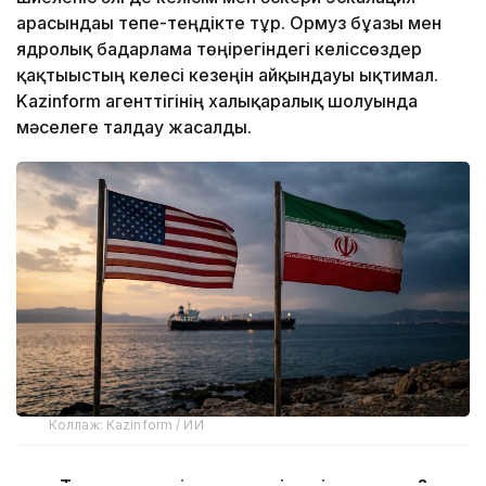
арасындағы тепе-теңдікте тұр. Ормуз бұғазы мен
ядролық бағдарлама төңірегіндегі келіссөздер
қақтығыстың келесі кезеңін айқындауы ықтимал.
Kazinform агенттігінің халықаралық шолуында
мәселеге талдау жасалды.
Коллаж: Kazinform / ИИ
Трамптың мәлімдемелері нені аңғартады?