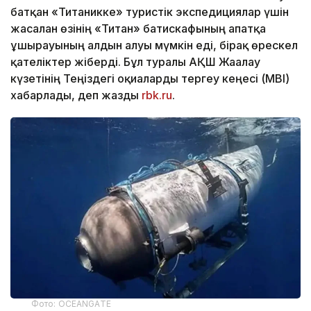
батқан «Титаникке» туристік экспедициялар үшін
жасалған өзінің «Титан» батискафының апатқа
ұшырауының алдын алуы мүмкін еді, бірақ өрескел
қателіктер жіберді. Бұл туралы АҚШ Жағалау
күзетінің Теңіздегі оқиғаларды тергеу кеңесі (MBI)
хабарлады, деп жазды
rbk.ru
.
Фото: OCEANGATE