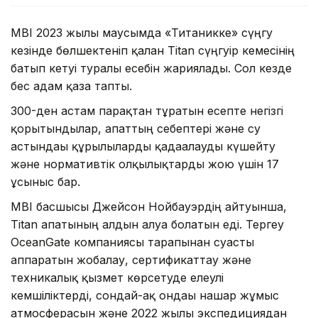
MBI 2023 жылғы маусымда «Титаникке» сүңгу
кезінде бөлшектеніп қалған Titаn сүңгуір кемесінің
батып кетуі туралы есебін жариялады. Сол кезде
бес адам қаза тапты.
300-ден астам парақтан тұратын есепте негізгі
қорытындылар, апаттың себептері және су
астындағы құрылғыларды қадағалауды күшейту
және нормативтік олқылықтарды жою үшін 17
ұсыныс бар.
MBI басшысы Джейсон Нойбауэрдің айтуынша,
Titan апатының алдын алуға болатын еді. Тергеу
OceanGate компаниясы тарапынан суасты
аппаратын жобалау, сертификаттау және
техникалық қызмет көрсетуде елеулі
кемшіліктерді, сондай-ақ ондағы нашар жұмыс
атмосферасын және 2022 жылғы экспедициядан