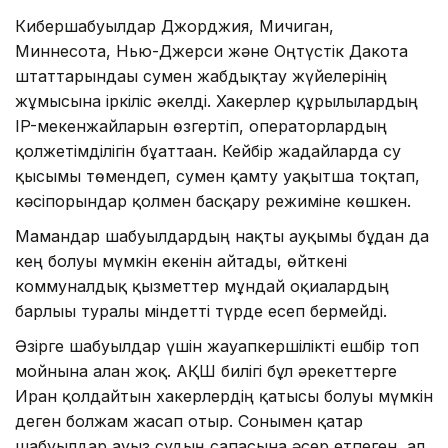
Кибершабуылдар Джорджия, Мичиган,
Миннесота, Нью-Джерси және Оңтүстік Дакота
штаттарындағы сумен жабдықтау жүйелерінің
жұмысына іркіліс әкелді. Хакерлер құрылғылардың
IP-мекенжайларын өзгертіп, операторлардың
қолжетімділігін бұғаттаған. Кейбір жағдайларда су
қысымы төмендеп, сумен қамту уақытша тоқтап,
кәсіпорындар қолмен басқару режиміне көшкен.
Мамандар шабуылдардың нақты ауқымы бұдан да
кең болуы мүмкін екенін айтады, өйткені
коммуналдық қызметтер мұндай оқиғалардың
барлығы туралы міндетті түрде есеп бермейді.
Әзірге шабуылдар үшін жауапкершілікті ешбір топ
мойнына алған жоқ. АҚШ билігі бұл әрекеттерге
Иран қолдайтын хакерлердің қатысы болуы мүмкін
деген болжам жасап отыр. Сонымен қатар
шабуылдар ауыз судың сапасына әсер етпеген, ал