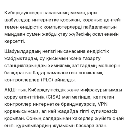
Киберқауіпсіздік саласының мамандары
шабуылдар интернетке қосылған, қорғаныс деңгейі
төмен өндірістік компьютерлерді пайдаланатын
мыңдаған сумен жабдықтау жүйесінің осал екенін
көрсетті.
Шабуылдардың негізгі нысанасына өндірістік
жабдықтарды, су қысымын және тазарту
станцияларындағы химиялық заттардың мөлшерін
басқаратын бағдарламаланатын логикалық
контроллерлер (PLC) айналды.
АҚШ-тың Киберқауіпсіздік және инфрақұрылымды
қорғау агенттігінің (CISA) мәліметінше, көптеген
контроллер интернетке брандмауэрсіз, VPN
қорғанысынсыз, ал кей жағдайда тіпті құпиясөзсіз
қосылған. Соның салдарынан хакерлер жүйеге оңай
еніп, құрылғылардың жұмысын басқара алған.