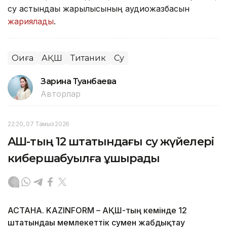
су астындағы жарылысының аудиожазбасын
жариялады
.
Оқиға
АҚШ
Титаник
Су
Зарина Туғанбаева
Авторлар
22:20, 07 Тамыз 2026
АҚШ-тың 12 штатындағы су жүйелері
кибершабуылға ұшырады
АСТАНА. KAZINFORM – АҚШ-тың кемінде 12
штатындағы мемлекеттік сумен жабдықтау