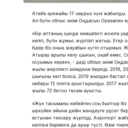
Ақтөбе әуежайы 17 наурыз күні жабылды.
Ал бүгін облыс әкімі Оңдасын Оразалин ерт
«Бір аптаның ішінде кемшілікті жоюға уә
келіп, бүгін жұмыс жүргізіп жатыр. Егер 
Қазір біз оның жауабын күтіп отырмыз. Ж
Атырау арқылы келу шығын, оңай емес. Со
қосуымыз керек», - деді облыс әкімі Оң
жылы жергілікті әкімдікке берілді. 2016,
шығыны көп болса, 2019 жылдан бастап кі
небары 12 плита ауыстырылды. 2017 жыл
жылы 72 бетон төсем ауысты.
«Жүк тасымалы көбейген соң былтыр біз
қыркүйек айына дейін жөндеуге рұқсат бері
астынан тексеру жүргізді. Аэропорт жаб
келгені бәрімізге де ауыр түсті. Өзім ті