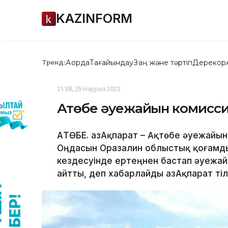
KAZINFORM
Ақорда
Тағайындау
Заң және тәртіп
Дерекқор
Тренд:
21:38, 25 Наурыз 2022
Ақтөбе әуежайын комисси
АҚТӨБЕ. ҚазАқпарат – Ақтөбе әуежайын
Оңдасын Оразалин облыстық қоғамдық
кездесуінде ертеңнен бастап әуежай
айтты, деп хабарлайды ҚазАқпарат тілш