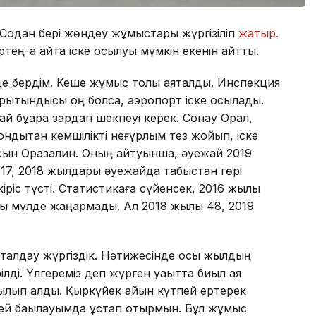
 Содан бері жөндеу жұмыстары жүргізіліп
жатыр.
ең-ақ қайта іске қосылуы мүмкін екенін айтты.
де бердім. Кеше жұмыс толық аяқталды. Инспекция
қорытындысы оң болса, аэропорт іске қосылады.
ай бұқара зардап шекпеуі керек. Сонау Орал,
ндықтан кемшілікті неғұрлым тез жойып, іске
дасын Оразалин. Оның айтуынша, әуежай 2019
 2017, 2018 жылдары әуежайда табыстан гөрі
ріс түсті. Статистикаға сүйенсек, 2016 жылы
ы мүлде жаңармады. Ал 2018 жылы 48, 2019
 талдау жүргіздік. Нәтижесінде осы жылдың
лді. Үлгереміз деп жүрген уақытта биыл аяқ
ылып қалды. Қыркүйек айын күтпей ертерек
келей бақылауымда ұстап отырмын. Бұл жұмыс