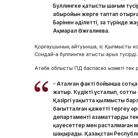
Буллингке қатысты шағым түсіре
абыройын жерге таптап отырға
Бәрінен әділетті, заң түрінде ж
Ақмарал Әжғалиева.
Қорғаушының айтуынша, іс Қылмыстық код
Сондай-ақ буллингке қатысты арыз түсірді.
Ақтөбе облыстық ПД баспасөз қызметі тек 
- Аталған факті бойынша сотқа 
жатыр. Күдікті ұсталып, сотты
Қазіргі уақытта қылмыстың ба
бағытталған қажетті тергеу әр
департаменті азаматтарды тек
қауесеттер мен расталмаған м
шақырады. Қазақстан Республи