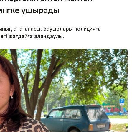
лингке ұшырады
шының ата-анасы, бауырлары полицияға
дегі жағдайға алаңдаулы.