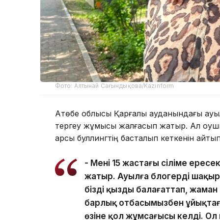
Фото: Алтынай Сағындықова/Kazinform
Ақтөбе облысы Қарғалы ауданындағы ауыл
тергеу жұмысы жалғасып жатыр. Ал оқуш
қарсы буллингтің басталып кеткенін айтып,
- Менің 15 жастағы сіңліме ере
жатыр. Ауылға блогерді шақыр
біздің қызды балағаттап, жаман
барлық отбасымызбен ұйықтаға
өзіне қол жұмсағысы келді. Ол к