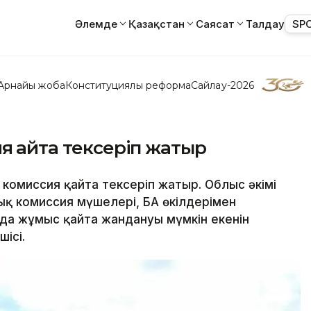
Әлемде
Қазақстан
Саясат
Талдау
SP
Арнайы жоба
Конституциялық реформа
Сайлау-2026
я қайта тексеріп жатыр
 комиссия қайта тексеріп жатыр. Облыс әкімі
 комиссия мүшелері, БАҚ өкілдерімен
да жұмыс қайта жандануы мүмкін екенін
ісі.