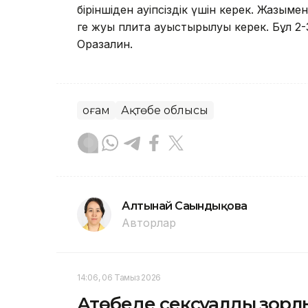
біріншіден қауіпсіздік үшін керек. Жазы
ге жуық плита ауыстырылуы керек. Бұл 2-3
Оразалин.
Қоғам
Ақтөбе облысы
Алтынай Сағындықова
Авторлар
14:06, 06 Тамыз 2026
Ақтөбеде сексуалдық зорлы