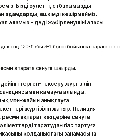
міз. Біздің әулеттің, отбасымыздың
н адамдарды, ешкімді кешірмейміз.
ауап аламыз,- деді жәбірленушінің апасы
екстің 120-бабы 3-1 бөлігі бойынша сараланған.
ресми ақпаратқа сенуге шақырды.
дейінгі тергеп-тексеру жүргізіліп
ң санкциясымен қамауға алынды.
рлық мән-жайын анықтауға
екеттері жүргізіліп жатыр. Полиция
 ресми ақпарат көздеріне сенуге,
әліметтерді таратудан бас тартуға
касының қолданыстағы заңнамасына