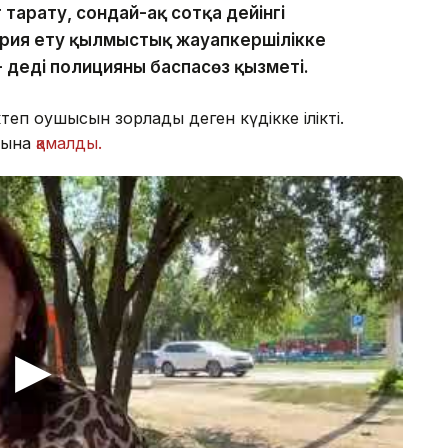
 тарату, сондай-ақ сотқа дейінгі
ария ету қылмыстық жауапкершілікке
 деді полицияның баспасөз қызметі.
ктеп оқушысын зорлады деген күдікке ілікті.
орына
қамалды.