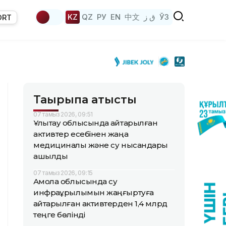
KZ
QZ
РУ
EN
中文
ق ز
ЎЗ
ORT
Тақырыпқа қатысты
07 тамыз 2026, 09:51
Ұлытау облысында қайтарылған
активтер есебінен жаңа
медициналық және су нысандары
ашылды
07 тамыз 2026, 09:15
Ақмола облысында су
инфрақұрылымын жаңғыртуға
қайтарылған активтерден 1,4 млрд
теңге бөлінді