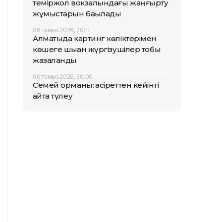
теміржол вокзалындағы жаңғырту
жұмыстарын бақылады
06 тамыз 2026, 20:11
Алматыда картинг көліктерімен
көшеге шыққан жүргізушілер тобы
жазаланды
06 тамыз 2026, 20:00
Семей орманы: қасіреттен кейінгі
қайта түлеу