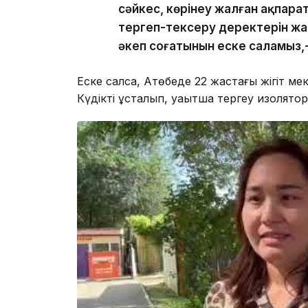
сәйкес, көрінеу жалған ақпарат
тергеп-тексеру деректерін ж
әкеп соғатынын еске саламыз,-
Еске салсақ, Ақтөбеде 22 жастағы жігіт ме
Күдікті ұсталып, уақытша тергеу изолят