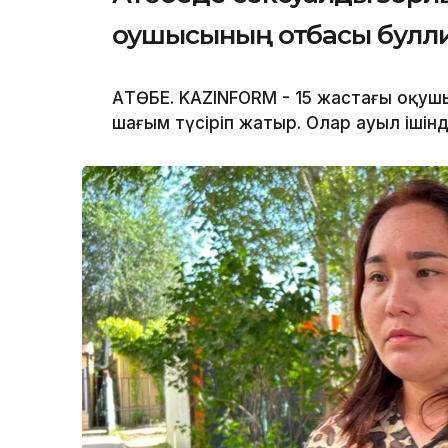
оқушысының отбасы бул
АҚТӨБЕ. KAZINFORM - 15 жастағы оқу
шағым түсіріп жатыр. Олар ауыл ішін