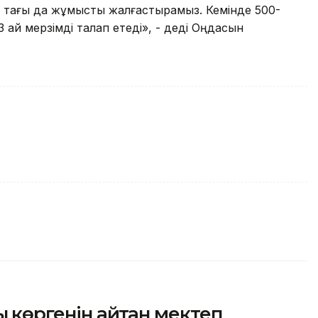
мен тағы да жұмысты жалғастырамыз. Кемінде 500-
 ай мерзімді талап етеді», - деді Оңдасын
қ көргенін айтқан мектеп