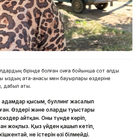
дардың бірінде болған оқиға бойынша сот алды
ы қыздың ата-анасы мен бауырлары өздеріне
 дабыл қақты.
сек адамдар қысым, буллинг жасалып
ған. Өздері және олардың туыстары
 сөздер айтқан. Оны түнде көріп,
н жоқпыз. Қыз үйден қашып кетіп,
ішкентай, не істерін өзі білмейді.