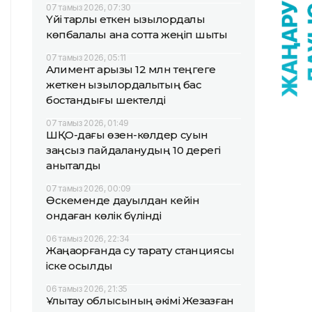
07 тамыз 2026, 07:30
Үйі тарлық еткен қызылордалық
көпбалалы ана сотта жеңіп шықты
07 тамыз 2026, 05:11
Алимент қарызы 12 млн теңгеге
жеткен қызылордалықтың бас
бостандығы шектелді
07 тамыз 2026, 01:49
ШҚО-дағы өзен-көлдер суын
заңсыз пайдаланудың 10 дерегі
анықталды
07 тамыз 2026, 00:09
Өскеменде дауылдан кейін
ондаған көлік бүлінді
06 тамыз 2026, 22:34
Жаңақорғанда су тарату станциясы
іске қосылды
06 тамыз 2026, 21:35
Ұлытау облысының әкімі Жезқазған