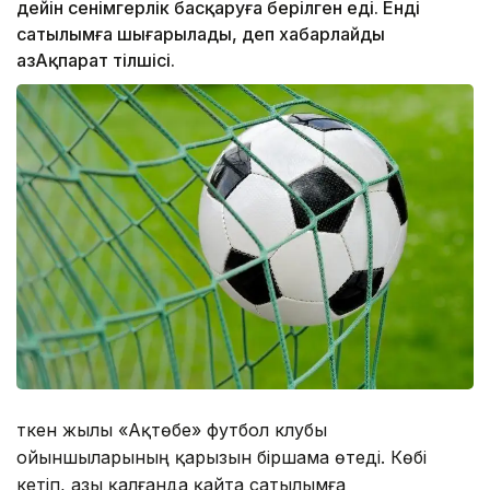
дейін сенімгерлік басқаруға берілген еді. Енді
сатылымға шығарылады, деп хабарлайды
ҚазАқпарат тілшісі.
Өткен жылы «Ақтөбе» футбол клубы
ойыншыларының қарызын біршама өтеді. Көбі
кетіп, азы қалғанда қайта сатылымға