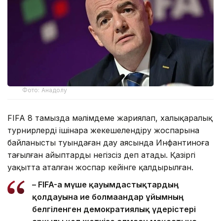
Фото: Анадолу
FIFA 8 тамызда мәлімдеме жариялап, халықаралық
турнирлерді ішінара жекешелендіру жоспарына
байланысты туындаған дау аясында Инфантиноға
тағылған айыптарды негізсіз деп атады. Қазіргі
уақытта аталған жоспар кейінге қалдырылған.
– FIFA-ға мүше қауымдастықтардың
қолдауына ие болмағандар ұйымның
белгіленген демократиялық үдерістері