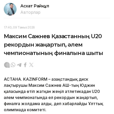
Асхат Райқұл
Авторлар
17:40, 09 Тамыз 2026
Максим Сажнев Қазақстанның U20
рекордын жаңартып, әлем
чемпионатының финалына шықты
АСТАНА. KAZINFORM – Қазақстандық диск
лақтырушы Максим Сажнев АҚШ-тың Юджин
қаласында өтіп жатқан жеңіл атлетикадан U20
әлем чемпионатында ел рекордын жаңартып,
финалға жолдама алды, деп хабарлайды Ұлттық
олимпиада комитеті.