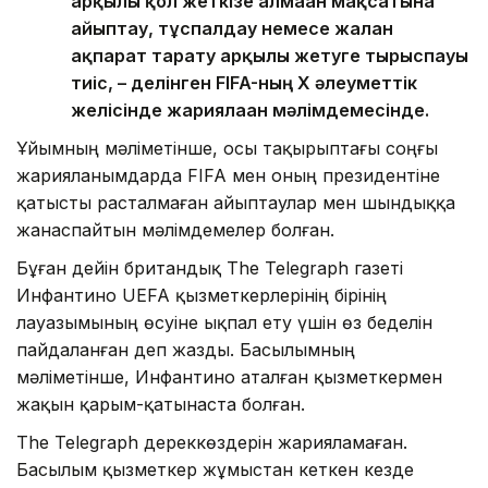
арқылы қол жеткізе алмаған мақсатына
айыптау, тұспалдау немесе жалған
ақпарат тарату арқылы жетуге тырыспауы
тиіс, – делінген FIFA-ның X әлеуметтік
желісінде жариялаған мәлімдемесінде.
Ұйымның мәліметінше, осы тақырыптағы соңғы
жарияланымдарда FIFA мен оның президентіне
қатысты расталмаған айыптаулар мен шындыққа
жанаспайтын мәлімдемелер болған.
Бұған дейін британдық The Telegraph газеті
Инфантино UEFA қызметкерлерінің бірінің
лауазымының өсуіне ықпал ету үшін өз беделін
пайдаланған деп жазды. Басылымның
мәліметінше, Инфантино аталған қызметкермен
жақын қарым-қатынаста болған.
The Telegraph дереккөздерін жарияламаған.
Басылым қызметкер жұмыстан кеткен кезде