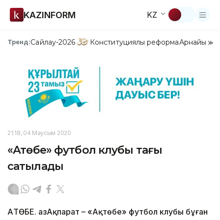
KAZINFORM
KZ
Сайлау-2026
Конституциялық реформа
Арнайы жо
Тренд:
21:18, 04 Маусым 2020
«Ақтөбе» футбол клубы тағы
сатылады
АҚТӨБЕ. ҚазАқпарат – «Ақтөбе» футбол клубы бұған