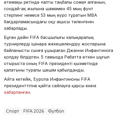
өтемақы ретінде «алты таңбалы сома» алғанын,
сондай-ақ жылына шамамен 45 мың фунт
стерлинг немесе 53 мың еуро тұратын MBA
бағдарламасындағы оқу ақысы төленгенін
хабарлады.
Бұған дейін FIFA басшылығы халықаралық
турнирлерді ішінара жекешелендіру жоспарына
байланысты сынға ұшыраған Джанни Инфантиноға
қолдау білдірген. 5 тамызда Рабатта өткен шұғыл
отырыста оның FIFA президенті қызметінде
қалатыны туралы шешім қабылданды.
Айта кетейік, Еуропа Инфантиноны FIFA
президенттігіне қайта сайлауға қарсы екені
хабарланған
.
Спорт
FIFA 2026
Футбол