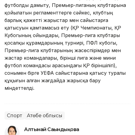
футболды дамыту, Премьер-лиганың клубтарына
қойылатын регламенттерге сәйкес, клубтың
барлық қажетті жарыстар мен сайыстарға
қатысуын қамтамасыз ету (ҚР Чемпионаты, ҚР
Кубогының ойындары, Премьер-лига клубтары
қосалқы құрамдарының турнирі, ПФЛ кубогы,
Премьер-лига клубтарының жасөспірімдер мен
жастар командалары, бірінші лига және мини
футбол командасы арасындағы ҚР біріншілігі),
сонымен бірге УЕФА сайыстарына қатысу туралы
құқығын алған жағдайда жарысқа бару
міндеттелді.
Спорт
Ақтөбе облысы
Алтынай Сағындықова