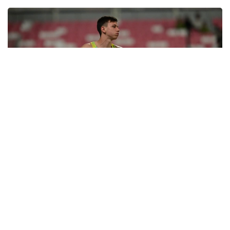
Фото: ҚР ҰОК
Қазақстан құрамасы АҚШ-тың Орегон
штатындағы Юджин қаласында өтіп жатқан әлем
чемпионатындағы бәсекесін жалғастырып жатыр.
Максим Сажнев диск лақтырудан іріктеу кезеңінде
61,37 метр нәтиже көрсетті. Бұл көрсеткіш