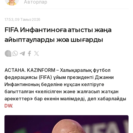
Авторлар
17:53, 09 Тамыз 2026
FIFA Инфантиноға қатысты жаңа
айыптауларды жоққа шығарды
АСТАНА. KAZINFORM – Халықаралық футбол
федерациясы (FIFA) ұйым президенті Джанни
Инфантиноның беделіне нұқсан келтіруге
бағытталған «келісілген және жалғасып жатқан
әрекеттер» бар екенін мәлімдеді, деп хабарлайды
DW
.