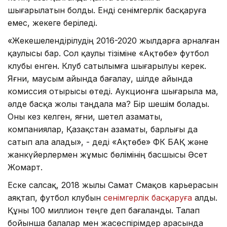
шығарылатын болды. Енді сенімгерлік басқаруға
емес, жекеге беріледі.
«Жекешелендірілудің 2016-2020 жылдарға арналған
қаулысы бар. Сол қаулы тізіміне «Ақтөбе» футбол
клубы енген. Клуб сатылымға шығарылуы керек.
Яғни, маусым айында бағалау, шілде айында
комиссия отырысы өтеді. Аукционға шығарыла ма,
әлде басқа жолы таңдала ма? Бір шешім болады.
Оны кез келген, яғни, шетел азаматы,
компаниялар, Қазақстан азаматы, барлығы да
сатып ала алады», - деді «Ақтөбе» ФК БАҚ және
жанкүйерлермен жұмыс бөлімінің басшысы Әсет
Жомарт.
Еске салсақ, 2018 жылы Самат Смақов карьерасын
аяқтап, футбол клубын
сенімгерлік басқаруға
алды.
Құны 100 миллион теңге деп бағаланды. Талап
бойынша балалар мен жасөспірімдер арасында