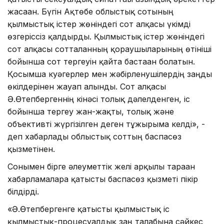
жасаған. Бүгін Ақтөбе облыстық сотының
қылмыстық істер жөніндегі сот алқасы үкімді
өзгеріссіз қалдырды. Қылмыстық істер жөніндегі
сот алқасы сотталғанның қорғаушыларының өтініші
бойынша сот тергеуін қайта бастаған болатын.
Қосымша куәгерлер мен жәбірленушілердің заңды
өкілдерінен жауап алынды. ​Сот алқасы
Ә.Өтепбергеннің кінәсі толық дәлелденген,​ іс
бойынша​ тергеу жан-жақты, толық және
объективті жүргізілген деген тұжырымға келді», -
деп хабарлады облыстық соттың баспасөз
қызметінен.
Сонымен бірге әлеуметтік желі арқылы тараған
хабарламаларға қатысты баспасөз қызметі пікір
білдірді.
«Ә.Өтепбергенге қатысты қылмыстық іс
қылмыстық-процесуалдық заң талабына сәйкес