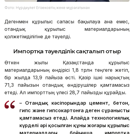
Фото: Нұрдәулет Егізековтің жеке мұрағатынан
Дегенмен құрылыс сапасы бақылауға ғана емес,
отандық құрылыс материалдарының
қолжетімділігіне де тәуелді.
Импортқа тәуелділік сақталып отыр
Өткен жылы Қазақстанда құрылыс
материалдарының өндірісі 1,8 трлн теңгеге жетіп,
бір жылда 13,9 пайызға өсті. Қазір ішкі нарықтың
71,3 пайызын отандық өндірушілер қамтамасыз
етеді. Ал импорттың үлесі 28,7 пайызды құрайды.
– Отандық кәсіпорындар цемент, бетон,
гипс және гипсокартонға деген сұранысты
қамтамасыз етеді. Алайда технологиялық
күрделі әрі қосылған құны жоғары құрылыс
материалдары бойынша импортқа