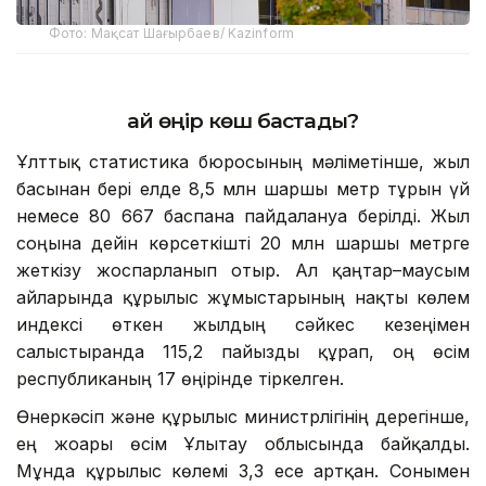
Фото: Мақсат Шағырбаев/ Kazinform
Қай өңір көш бастады?
Ұлттық статистика бюросының мәліметінше, жыл
басынан бері елде 8,5 млн шаршы метр тұрғын үй
немесе 80 667 баспана пайдалануға берілді. Жыл
соңына дейін көрсеткішті 20 млн шаршы метрге
жеткізу жоспарланып отыр. Ал қаңтар–маусым
айларында құрылыс жұмыстарының нақты көлем
индексі өткен жылдың сәйкес кезеңімен
салыстырғанда 115,2 пайызды құрап, оң өсім
республиканың 17 өңірінде тіркелген.
Өнеркәсіп және құрылыс министрлігінің дерегінше,
ең жоғары өсім Ұлытау облысында байқалды.
Мұнда құрылыс көлемі 3,3 есе артқан. Сонымен