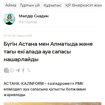
Аймақ
Тұрғын үй
Құрылыс
ҚР Өнеркәсіп және 
Мөлдір Снадин
Авторлар
07:31, 09 Тамыз 2026
Бүгін Астана мен Алматыда және
тағы екі қалада ауа сапасы
нашарлайды
АСТАНА. KAZINFORM – «Қазгидромет» РМК
еліміздегі ауа сапасына қатысты болжамын
жариялады.