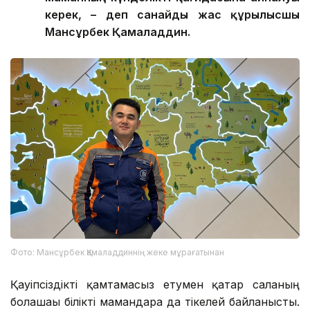
керек, – де
п санайды
жас құрылысшы
Мансұрбек Қамалад
д
ин.
Фото: Мансұрбек Қамаладдиннің жеке мұрағатынан
Қауіпсіздікті қамтамасыз етумен қатар саланың
болашағы білікті мамандарға да тікелей байланысты.