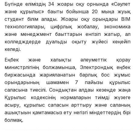
Бүгінде еліміздің 34 жоғары оқу орнында «Сәулет
және құрылыс» бағыты бойынша 20 мыңға жуық
студент білім алады. Жоғары оқу орындары BIM
технологиялары, цифрлық жобалау, экономика
және менеджмент бағыттарын енгізіп жатыр, ал
колледждерде дуальды оқыту жүйесі кеңейіп
келеді.
Еңбек және халықты әлеуметтік қорғау
министрлігінің болжамынша, Электрондық еңбек
биржасында жарияланатын барлық бос жұмыс
орындарының шамамен 7 пайызы құрылыс
саласына тиесілі. Сондықтан алдағы кезеңде жаңа
Құрылыс кодексінің нормаларын тиімді жүзеге
асыру, құрылыс сапасын арттыру және саланың
ашықтығын қамтамасыз ету негізгі міндеттердің бірі
болмақ.