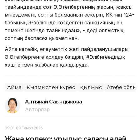
тағайындағанда сот Ә.Өтепбергеннің жасын, жақсы
мінездемені, сотты болмағанын ескеріп, ҚК-нің 124-
бабының 3-бөлігінде көзделген санкцияның ең
төменгі шегінде тағайындаған», - деді облыстық
соттың баспасөз қызметінен.
Айта кетейік, әлеуметтік желі пайдаланушылары
Ә.Өтепбергенге қолдау білдіріп, #Әлібигеәділдік
хэштегімен жазбалар қалдыруда.
Аймақ
Қылмыспен күрес
Қылмыс
Ақтөбе облы
Алтынай Сағындықова
Авторлар
09:01, 09 Тамыз 2026
Жаңа кодекс: құрылыс саласы қалай