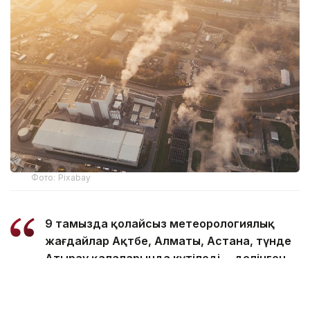
Фото: Pixabay
9 тамызда қолайсыз метеорологиялық
жағдайлар Ақтөбе, Алматы, Астана, түнде
Атырау қалаларында күтіледі, – делінген
хабарламада.
Қолайсыз метеорологиялық жағдайлар –