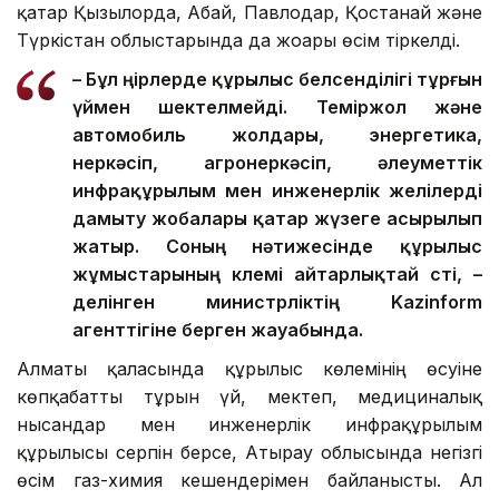
қатар Қызылорда, Абай, Павлодар, Қостанай және
Түркістан облыстарында да жоғары өсім тіркелді.
– Бұл өңірлерде құрылыс белсенділігі тұрғын
үймен шектелмейді. Теміржол және
автомобиль жолдары, энергетика,
өнеркәсіп, агроөнеркәсіп, әлеуметтік
инфрақұрылым мен инженерлік желілерді
дамыту жобалары қатар жүзеге асырылып
жатыр. Соның нәтижесінде құрылыс
жұмыстарының көлемі айтарлықтай өсті, –
делінген министрліктің Kazinform
агенттігіне берген жауабында.
Алматы қаласында құрылыс көлемінің өсуіне
көпқабатты тұрғын үй, мектеп, медициналық
нысандар мен инженерлік инфрақұрылым
құрылысы серпін берсе, Атырау облысында негізгі
өсім газ-химия кешендерімен байланысты. Ал