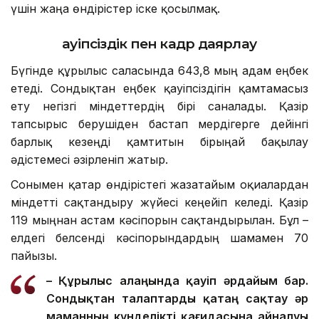
үшін жаңа өндірістер іске қосылмақ.
Қауіпсіздік пен кадр даярлау
Бүгінде құрылыс саласында 643,8 мың адам еңбек
етеді. Сондықтан еңбек қауіпсіздігін қамтамасыз
ету негізгі міндеттердің бірі саналады. Қазір
тапсырыс берушіден бастап мердігерге дейінгі
барлық кезеңді қамтитын бірыңғай бақылау
әдістемесі әзірленіп жатыр.
Сонымен қатар өндірістегі жазатайым оқиғалардан
міндетті сақтандыру жүйесі кеңейіп келеді. Қазір
119 мыңнан астам кәсіпорын сақтандырылған. Бұл –
елдегі белсенді кәсіпорындардың шамамен 70
пайызы.
– Құрылыс алаңында қауіп әрдайым бар.
Сондықтан талаптар
ды
қатаң сақтау әр
маманның күнделікті қағидасына айналуы