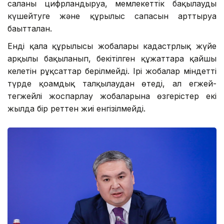
саланы цифрландыруға, мемлекеттік бақылауды
күшейтуге және құрылыс сапасын арттыруға
бағытталған.
Енді қала құрылысы жобалары кадастрлық жүйе
арқылы бақыланып, бекітілген құжаттарға қайшы
келетін рұқсаттар берілмейді. Ірі жобалар міндетті
түрде қоғамдық талқылаудан өтеді, ал егжей-
тегжейлі жоспарлау жобаларына өзгерістер екі
жылда бір реттен жиі енгізілмейді.