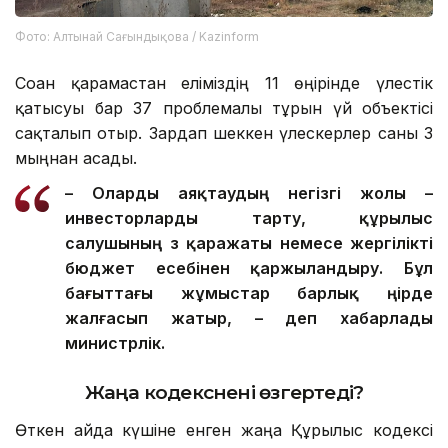
Фото: Алтынай Сағындықова / Kazinform
Соған қарамастан еліміздің 11 өңірінде үлестік
қатысуы бар 37 проблемалы тұрғын үй объектісі
сақталып отыр. Зардап шеккен үлескерлер саны 3
мыңнан асады.
– О
ларды
аяқтаудың негізгі жолы –
инвесторларды тарту, құрылыс
салушының өз қаражаты немесе жергілікті
бюджет есебінен қаржыландыру. Бұл
бағыттағы жұмыстар барлық өңірде
жалғасып жатыр, – деп хабарлады
министрлік.
Жаңа кодекс
нені өзгертеді?
Өткен айда күшіне енген жаңа Құрылыс кодексі