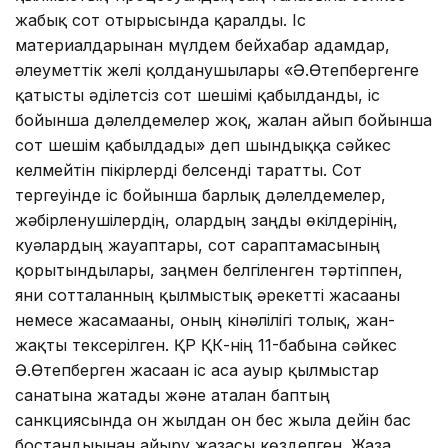
жабық сот отырысында қаралды. Іс
материалдарынан мүлдем бейхабар адамдар,
әлеуметтік желі қолданушылары «Ә.Өтепбергенге
қатысты әділетсіз сот шешімі қабылданды, іс
бойынша дәлелдемелер жоқ, жалған айып бойынша
сот шешім қабылдады» деп шындыққа сәйкес
келмейтін пікірлерді белсенді​ таратты. Сот
тергеуінде іс бойынша барлық дәлелдемелер,
жәбірленушілердің, олардың заңды өкілдерінің,
куәлардың жауаптары, сот сараптамасының
қорытындылары, заңмен белгіленген тәртіппен,
яғни сотталғанның қылмыстық әрекеттi жасағаны
немесе жасамағаны, оның кiнәлiлiгi толық, жан-
жақты тексерілген.​ ҚР ҚК-нің 11-бабына сәйкес
Ә.Өтепберген жасаған іс аса ауыр қылмыстар
санатына жатады және аталған баптың
санкциясында он жылдан он бес жылға дейін бас
бостандығынан айыру жазасы көзделген. Жаза