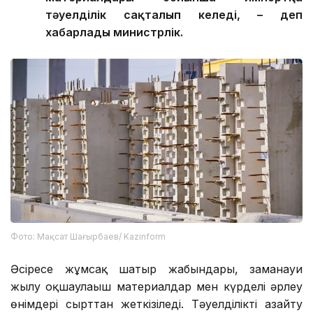
тәуелділік сақталып келеді, – деп
хабарлады министрлік.
Фото: Мақсат Шағырбаев/ Kazinform
Әсіресе жұмсақ шатыр жабындары, заманауи
жылу оқшаулағыш материалдар мен күрделі әрлеу
өнімдері сырттан жеткізіледі. Тәуелділікті азайту