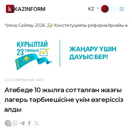
KAZINFORM
KZ
Сайлау-2026
Конституциялық реформа
Арнайы жо
Тренд:
22:32, 08 Маусым 2020
Ақтөбеде 10 жылға сотталған жазғы
лагерь тәрбиешісіне үкім өзгеріссіз
қалды