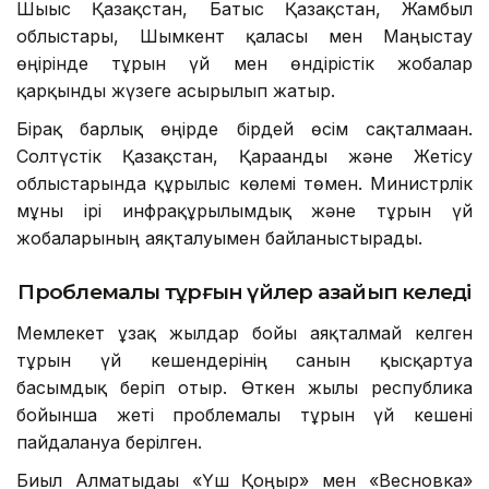
Шығыс Қазақстан, Батыс Қазақстан, Жамбыл
облыстары, Шымкент қаласы мен Маңғыстау
өңірінде тұрғын үй мен өндірістік жобалар
қарқынды жүзеге асырылып жатыр.
Бірақ барлық өңірде бірдей өсім сақталмаған.
Солтүстік Қазақстан, Қарағанды және Жетісу
облыстарында құрылыс көлемі төмен. Министрлік
мұны ірі инфрақұрылымдық және тұрғын үй
жобаларының аяқталуымен байланыстырады.
Проблемалы тұрғын үйлер азайып келеді
Мемлекет ұзақ жылдар бойы аяқталмай келген
тұрғын үй кешендерінің санын қысқартуға
басымдық беріп отыр. Өткен жылы республика
бойынша жеті проблемалы тұрғын үй кешені
пайдалануға берілген.
Биыл Алматыдағы «Үш Қоңыр» мен «Весновка»