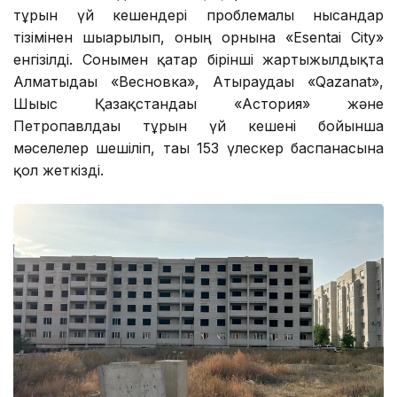
тұрғын үй кешендері проблемалы нысандар
тізімінен шығарылып, оның орнына «Esentai City»
енгізілді. Сонымен қатар бірінші жартыжылдықта
Алматыдағы «Весновка», Атыраудағы «Qazanat»,
Шығыс Қазақстандағы «Астория» және
Петропавлдағы тұрғын үй кешені бойынша
мәселелер шешіліп, тағы 153 үлескер баспанасына
қол жеткізді.