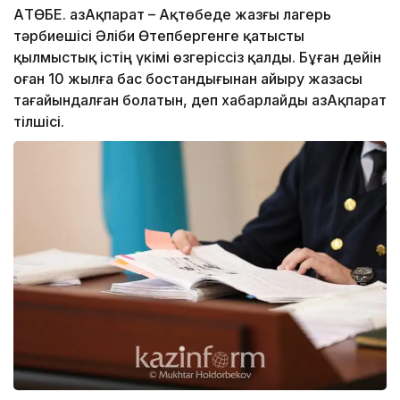
АҚТӨБЕ. ҚазАқпарат – Ақтөбеде жазғы лагерь
тәрбиешісі Әліби Өтепбергенге қатысты
қылмыстық істің үкімі өзгеріссіз қалды. Бұған дейін
оған 10 жылға бас бостандығынан айыру жазасы
тағайындалған болатын, деп хабарлайды ҚазАқпарат
тілшісі.