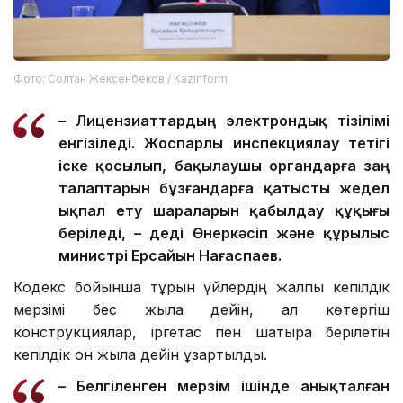
Фото: Солтан Жексенбеков / Kazinform
– Лицензиаттардың электрондық тізілімі
енгізіледі. Жоспарлы инспекциялау тетігі
іске қосылып, бақылаушы органдарға заң
талаптарын бұзғандарға қатысты жедел
ықпал ету шараларын қабылдау құқығы
беріледі, – деді Өнеркәсіп және құрылыс
министрі Ерсайын Нағаспаев.
Кодекс бойынша тұрғын үйлердің жалпы кепілдік
мерзімі бес жылға дейін, ал көтергіш
конструкциялар, іргетас пен шатырға берілетін
кепілдік он жылға дейін ұзартылды.
– Белгіленген мерзім ішінде анықталған