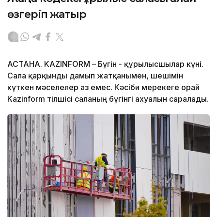
өзгеріп жатыр
АСТАНА. KAZINFORM – Бүгін - құрылысшылар күні.
Сала қарқынды дамып жатқанымен, шешімін
күткен мәселелер аз емес. Кәсіби мерекеге орай
Kazinform тілшісі саланың бүгінгі ахуалын саралады.