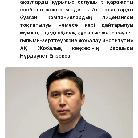
ақауларды құрылыс салушы өз қаражаты
есебінен жоюға міндетті. Ал талаптарды
бұзған компаниялардың лицензиясы
тоқтатылуы немесе кері қайтарылуы
мүмкін, – деді «Қазақ құрылыс және сәулет
ғылыми-зерттеу және жобалау институты»
АҚ Жобалық кеңсесінің басшысы
Нұрдәулет Егізеков.