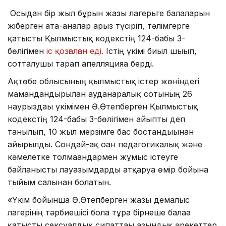
​ ​Осыдан бір жыл бұрын жазғы лагерьге балаларын
жіберген ата-аналар арыз түсіріп, тәлімгерге
қатысты Қылмыстық кодекстің 124-бабы 3-
бөлігімен
іс қозғалған еді.
Істің үкімі биыл шығып,
сотталушы тарап апелляцияға берді.
Ақтөбе облысының қылмыстық істер жөніндегі
мамандандырылған ауданаралық сотының​ 26
наурыздағы үкімімен Ә.Өтепберген​ Қылмыстық
кодекстің 124-бабы 3-бөлігімен​ айыпты деп
танылып, 10 жыл мерзімге бас бостандығынан
айырылды. Сондай-ақ оған педагогикалық және
кәмелетке​ толмағандармен жұмыс істеуге
байланысты лауазымдарды атқаруға өмір бойына
тыйым салынған болатын.
«Үкім бойынша​ Ә.Өтепберген​ жазғы демалыс
лагерінің тәрбиешісі бола тұра​ бірнеше балаға
қатысты сексуалдық сипаттағы азғындық әрекеттер