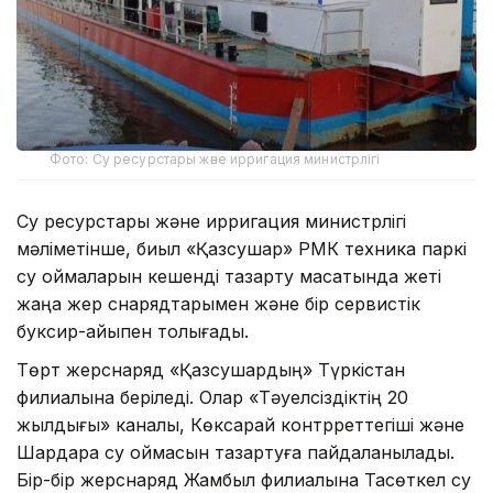
Фото: Cу ресурстары және ирригация министрлігі
Cу ресурстары және ирригация министрлігі
мәліметінше, биыл «Қазсушар» РМК техника паркі
су қоймаларын кешенді тазарту мақсатында жеті
жаңа жер снарядтарымен және бір сервистік
буксир-қайықпен толығады.
Төрт жерснаряд «Қазсушардың» Түркістан
филиалына беріледі. Олар «Тәуелсіздіктің 20
жылдығы» каналы, Көксарай контрреттегіші және
Шардара су қоймасын тазартуға пайдаланылады.
Бір-бір жерснаряд Жамбыл филиалына Тасөткел су