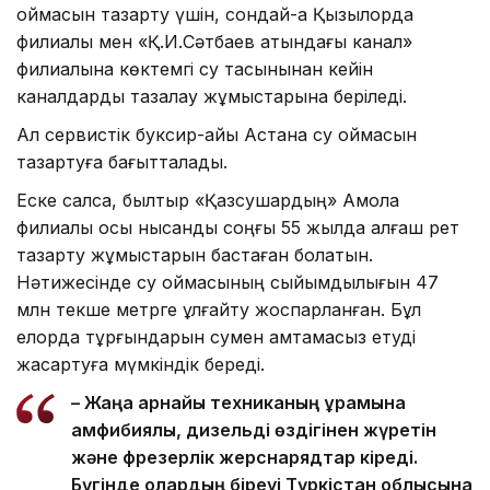
қоймасын тазарту үшін, сондай-ақ Қызылорда
филиалы мен «Қ.И.Сәтбаев атындағы канал»
филиалына көктемгі су тасқынынан кейін
каналдарды тазалау жұмыстарына беріледі.
Ал сервистік буксир-қайық Астана су қоймасын
тазартуға бағытталады.
Еске салсақ, былтыр «Қазсушардың» Ақмола
филиалы осы нысанды соңғы 55 жылда алғаш рет
тазарту жұмыстарын бастаған болатын.
Нәтижесінде су қоймасының сыйымдылығын 47
млн текше метрге ұлғайту жоспарланған. Бұл
елорда тұрғындарын сумен қамтамасыз етуді
жақсартуға мүмкіндік береді.
– Жаңа арнайы техниканың құрамына
амфибиялық, дизельді өздігінен жүретін
және фрезерлік жерснарядтар кіреді.
Бүгінде олардың біреуі Түркістан облысына