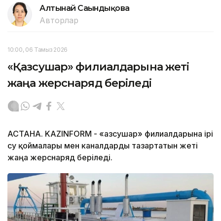
Алтынай Сағындықова
Авторлар
10:00, 06 Тамыз 2026
«Қазсушар» филиалдарына жеті
жаңа жерснаряд беріледі
АСТАНА. KAZINFORM -
«Қазсушар» филиалдарына ірі
су қоймалары мен каналдарды тазартатын жеті
жаңа жерснаряд беріледі.