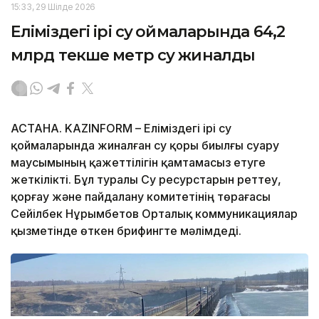
15:33, 29 Шілде 2026
Еліміздегі ірі су қоймаларында 64,2
млрд текше метр су жиналды
АСТАНА. KAZINFORM – Еліміздегі ірі су
қоймаларында жиналған су қоры биылғы суару
маусымының қажеттілігін қамтамасыз етуге
жеткілікті. Бұл туралы Су ресурстарын реттеу,
қорғау және пайдалану комитетінің төрағасы
Сейілбек Нұрымбетов Орталық коммуникациялар
қызметінде өткен брифингте мәлімдеді.