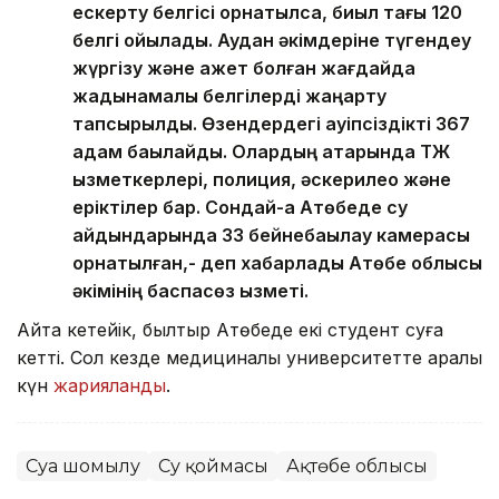
ескерту белгісі орнатылса, биыл тағы 120
белгі қойылады. Аудан әкімдеріне түгендеу
жүргізу және қажет болған жағдайда
жадынамалық белгілерді жаңарту
тапсырылды. Өзендердегі қауіпсіздікті 367
адам бақылайды. Олардың қатарында ТЖ
қызметкерлері, полиция, әскерилео және
еріктілер бар. Сондай-ақ Ақтөбеде су
айдындарында 33 бейнебақылау камерасы
орнатылған,- деп хабарлады Ақтөбе облысы
әкімінің баспасөз қызметі.
Айта кетейік, былтыр Ақтөбеде екі студент суға
кетті. Сол кезде медициналық университетте қаралы
күн
жарияланды
.
Суға шомылу
Су қоймасы
Ақтөбе облысы