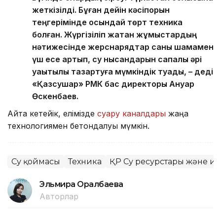
жеткізілді. Бұған дейін кәсіпорын
теңгерімінде осындай төрт техника
болған. Жүргізіліп жатқан жұмыстардың
нәтижесінде жерснарядтар саны шамамен
үш есе артып, су нысандарын сапалы әрі
уақытылы тазартуға мүмкіндік туады, – деді
«Қазсушар» РМК бас директоры Ануар
Өскенбаев.
Айта кетейік, елімізде
суару каналдары
жаңа
технологиямен бетондалуы мүмкін.
Су қоймасы
Техника
ҚР Су ресурстары және и
Эльмира Оралбаева
Авторлар