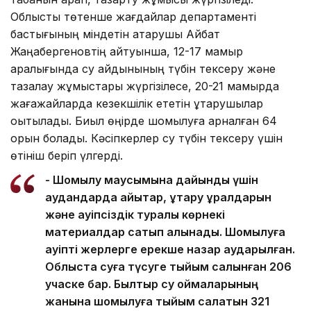
Облыстық төтенше жағдайлар департаменті
бастығының міндетін атқарушы Айбат
Жаңабергеновтің айтуынша, 12-17 мамыр
аралығында су айдынының түбін тексеру және
тазалау жұмыстары жүргізілесе, 20-21 мамырда
жағажайларда кезекшілік ететін құтқарушылар
оқытылады. Биыл өңірде шомылуға арналған 64
орын болады. Кәсіпкерлер су түбін тексеру үшін
өтініш беріп үлгерді.
- Шомылу маусымына дайындық үшін
аудандарда қайықтар, құтқару құралдарын
және қауіпсіздік туралы көрнекі
материалдар сатып алынады. Шомылуға
қауіпті жерлерге ерекше назар аударылған.
Облыста суға түсуге тыйым салынған 206
учаске бар. Былтыр су қоймаларының
жанына шомылуға тыйым салатын 321