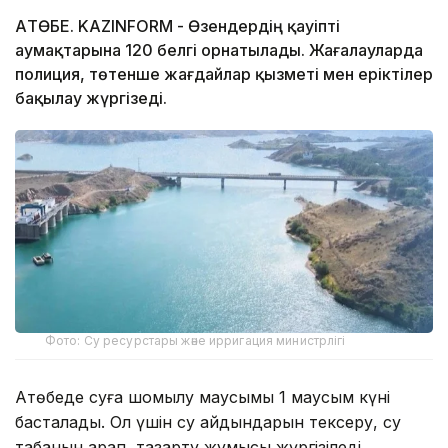
АҚТӨБЕ. KAZINFORM - Өзендердің қауіпті
аумақтарына 120 белгі орнатылады. Жағалауларда
полиция, төтенше жағдайлар қызметі мен еріктілер
бақылау жүргізеді.
Фото: Су ресурстары және ирригация министрлігі
Ақтөбеде суға шомылу маусымы 1 маусым күні
басталады. Ол үшін су айдындарын тексеру, су
табанын қарап, тазарту жұмысы жүргізіледі.