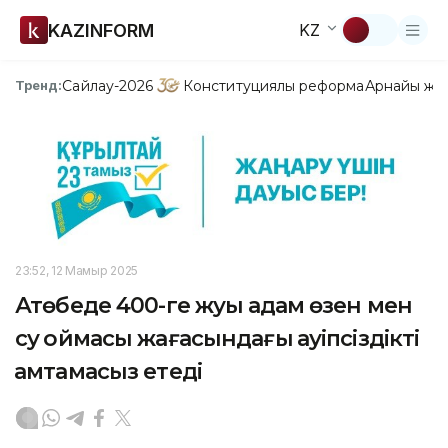
KAZINFORM
KZ
Сайлау-2026
Конституциялық реформа
Арнайы жо
Тренд:
23:52, 12 Мамыр 2025
Ақтөбеде 400-ге жуық адам өзен мен
су қоймасы жағасындағы қауіпсіздікті
қамтамасыз етеді