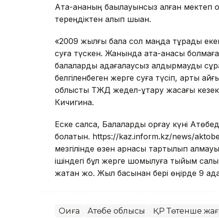
Ата-ананың бақылауынсыз қалған мектеп 
тереңдіктен алып шыққан.
«2009 жылғы бала сол маңда тұрады екен.
суға түскен. Жанында ата-анасы болмаға
балаларды қадағалаусыз қалдырмауды сұрап
белгіленбеген жерге суға түсіп, арты қай
облыстық ТЖД жедел-құтқару жасағы кезек
Кичигина.
Еске салсақ, Балаларды қорғау күні Ақтөбе
болатын. https://kaz.inform.kz/news/aktob
мезгілінде өзен арнасы тартылып қалмау
ішіндегі бұл жерге шомылуға тыйым салын
жатқан жоқ. Жыл басынан бері өңірде 9 ада
Оқиға
Ақтөбе облысы
ҚР Төтенше жағ