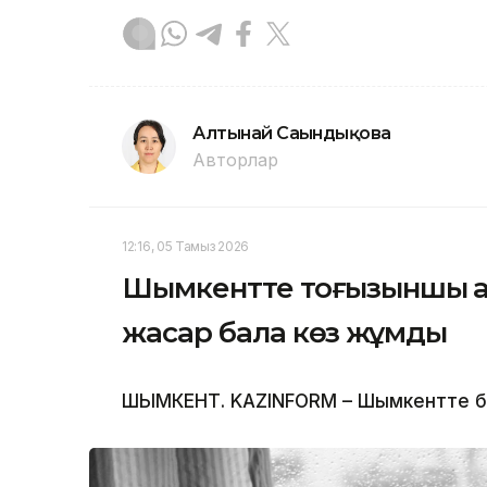
Алтынай Сағындықова
Авторлар
12:16, 05 Тамыз 2026
Шымкентте тоғызыншы қаб
жасар бала көз жұмды
ШЫМКЕНТ. KAZINFORM – Шымкентте бүлд