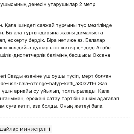
оқушысының денесін құтқарушылар 2 метр
 Қала ішіндегі саяжай тұрғыны түс мезгілінде
н. Біз қала тұрғындарына жазғы демалыста
, ескерту бердік. Бірақ нәтиже аз. Балалар
ғылы жағдайға душар етіп жатыр»,- деді Ақтөбе
шілік-диспетчерлік бөлімінің басшысы Оксана
дегі Сазды өзеніне үш оқушы түсіп, мерт болған
ede-ush-bala-ozenge-batyp-ketti_a3032116 Жаз
ы үшін арнайы су құйылып, толтырылады. Қала
ғанымен, ережені сақтау тәртібін ешкім қадағалап
м суға кетіп, қаза болды. Оның жетеуі бала.
дайлар министрлігі