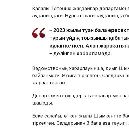
Қалалық Төтенше жағдайлар департаментін
ауданындағы Нұрсәт шағынауданында бо
– 2023 жылы туған бала ересек
тұрғын үйдің тоғызыншы қабаты
құлап кеткен. Алған жарақатын
– делінген хабарламада.
Ведомствоның хабарлауынша, биыл Шымк
байланысты 9 оқиға тіркелген. Салдарына
жарақаттанған.
Департамент өкілдері ата-аналар мен за
шақырды.
Еске салайық, өткен жылы Шымкентте бал
тіркелген. Салдарынан 3 бала қаза тауып, 