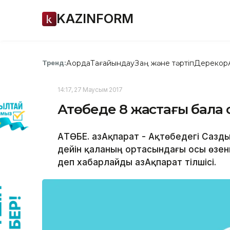
KAZINFORM
Ақорда
Тағайындау
Заң және тәртіп
Дерекқор
Тренд:
14:17, 27 Маусым 2017
Ақтөбеде 8 жастағы бала 
АҚТӨБЕ. ҚазАқпарат - Ақтөбедегі Сазды
дейін қаланың ортасындағы осы өзен
деп хабарлайды ҚазАқпарат тілшісі.