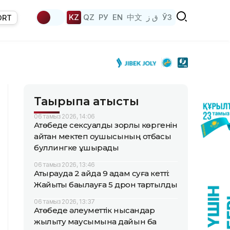
KZ
QZ
РУ
EN
中文
ق ز
ЎЗ
ORT
Тақырыпқа қатысты
06 тамыз 2026, 14:06
Ақтөбеде сексуалдық зорлық көргенін
айтқан мектеп оқушысының отбасы
буллингке ұшырады
06 тамыз 2026, 13:46
Атырауда 2 айда 9 адам суға кетті:
Жайықты бақылауға 5 дрон тартылды
06 тамыз 2026, 13:37
Ақтөбеде әлеуметтік нысандар
жылыту маусымына дайын ба