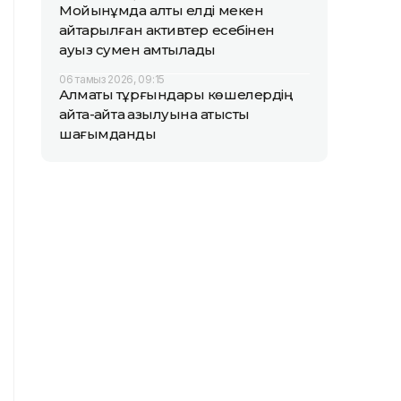
Мойынқұмда алты елді мекен
қайтарылған активтер есебінен
ауыз сумен қамтылады
06 тамыз 2026, 09:15
Алматы тұрғындары көшелердің
қайта-қайта қазылуына қатысты
шағымданды