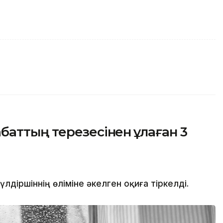
аттың терезесінен құлаған 3
іршіннің өліміне әкелген оқиға тіркелді.