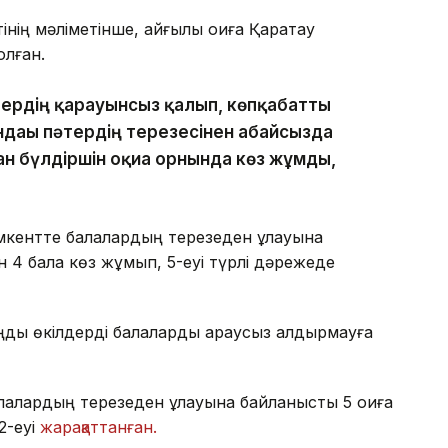
ің мәліметінше, қайғылы оқиға Қаратау
лған.
тердің қарауынсыз қалып, көпқабатты
ндағы пәтердің терезесінен абайсызда
ан бүлдіршін оқиға орнында көз жұмды,
ентте балалардың терезеден құлауына
н 4 бала көз жұмып, 5-еуі түрлі дәрежеде
ңды өкілдерді балаларды қараусыз қалдырмауға
алардың терезеден құлауына байланысты 5 оқиға
2-еуі
жарақаттанған.