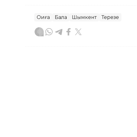
Оқиға
Бала
Шымкент
Терезе
Сәбит Тастанбек
Авторлар
10:49, 05 Тамыз 2026
Тойдағы шулы видео: тіле
адамның үстінен қылмыстық
ТҮРКІСТАН. KAZINFORM – Түркістан о