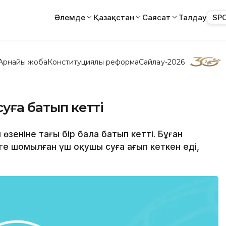
Әлемде
Қазақстан
Саясат
Талдау
SP
Арнайы жоба
Конституциялық реформа
Сайлау-2026
суға батып кетті
 өзеніне тағы бір бала батып кетті. Бұған
ге шомылған үш оқушы суға ағып кеткен еді,