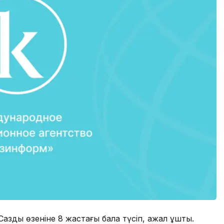
Сазды өзеніне 8 жастағы бала түсіп, ажал құшты.