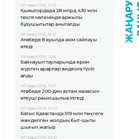
06 тамыз 2026, 12:52
Қызылордада 28 млрд 430 млн
теңге көлемінде қаржылық
бұзушылықтар анықталды
06 тамыз 2026, 12:21
Ақтөбеде 8 ауылда әкім сайлауы
өтеді
06 тамыз 2026, 12:16
Баянауыл тауларында еркін
жүрген арқарлар видеоға түсіп
қалды
06 тамыз 2026, 11:07
Ақтөбеде 200-ден астам жазасын
өтеуші рақымшылыққа ілігеді
06 тамыз 2026, 10:27
Батыс Қазақстанда 519 млн теңгеге
жөнделген жолдың быт-шыты
шығып жатыр
06 тамыз 2026, 09:51