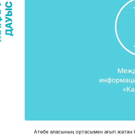
Ақтөбе қаласының ортасымен ағып жатқан 