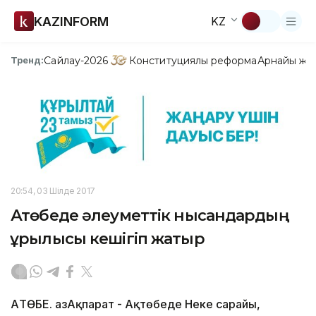
KAZINFORM
KZ
Сайлау-2026
Конституциялық реформа
Арнайы жо
Тренд:
20:54, 03 Шілде 2017
Ақтөбеде әлеуметтік нысандардың
құрылысы кешігіп жатыр
АҚТӨБЕ. ҚазАқпарат - Ақтөбеде Неке сарайы,