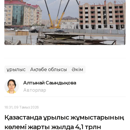
Құрылыс
Ақтөбе облысы
Әкім
Алтынай Сағындықова
Авторлар
16:31, 09 Тамыз 2026
Қазақстанда құрылыс жұмыстарының
көлемі жарты жылда 4,1 трлн