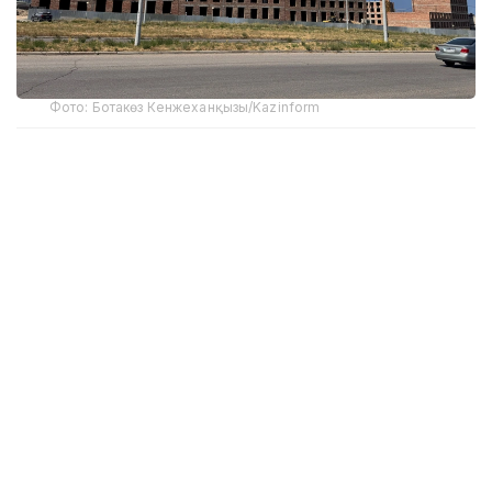
Фото: Ботакөз Кенжеханқызы/Kazinform
Қазіргі таңда құрылыс саласының елдің жалпы ішкі
өніміндегі үлесі 6%-ды құрайды.
2025 жылдың қорытындысында Қазақстандағы
құрылыс жұмыстарының көлемі 10,7 трлн теңгеге
жеткен. Бұл 2024 жылғы көрсеткіштен 17,5%-ға
жоғары.
– Мұндай өсімге ауқымды
инфрақұрылымдық жобаларды іске асыру,
тұрғын үй құрылысының қарқынды дамуы
және инвестициялық белсенділіктің артуы
ықпал етті, – делінген министрлік