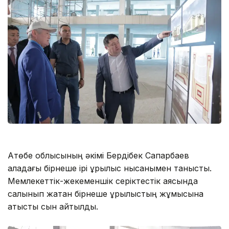
Ақтөбе облысының әкімі Бердібек Сапарбаев
қаладағы бірнеше ірі құрылыс нысанымен танысты.
Мемлекеттік-жекеменшік серіктестік аясында
салынып жатқан бірнеше құрылыстың жұмысына
қатысты сын айтылды.