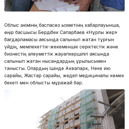
Облыс әкімінің баспасөз қызметінің хабарлауынша,
өңір басшысы Бердібек Сапарбаев «Нұрлы жер»
бағдарламасы аясында салынып жатқан тұрғын
үйдің, мемлекеттік-жекеменшік серіктестік және
бизнестің әлеуметтік жауапкершілігі аясында
салынып жатқан нысандардың құрылысымен
танысты. Олардың ішінде Аквапарк, Неке қию
сарайы, Жастар сарайы, жедел медициналық көмек
бекеті мен облыстық мұражай бар.