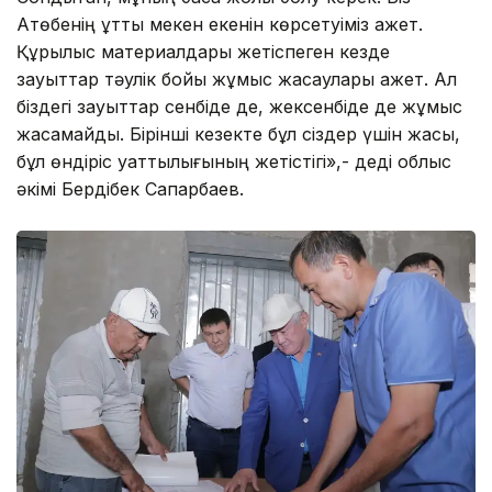
Ақтөбенің құтты мекен екенін көрсетуіміз қажет.
Құрылыс материалдары жетіспеген кезде
зауыттар тәулік бойы жұмыс жасаулары қажет. Ал
біздегі зауыттар сенбіде де, жексенбіде де жұмыс
жасамайды. Бірінші кезекте бұл сіздер үшін жақсы,
бұл өндіріс қуаттылығының жетістігі»,- деді облыс
әкімі Бердібек Сапарбаев.