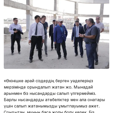
«Өкінішке қарай сіздердің берген уәделеріңіз
мерзімінде орындалып жатқан жоқ. Мынадай
қарқынмен біз нысандарды салып үлгермейміз.
Барлық нысандарды ақтөбеліктер мен қала қонақтары
үшін салып жатқанымызды ұмытпауымыз қажет.
Сондықтан, мұның басқа жолы болу керек. Біз