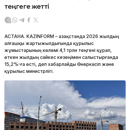
теңгеге жетті
АСТАНА. KAZINFORM – Қазақстанда 2026 жылдың
алғашқы жартыжылдығында құрылыс
жұмыстарының көлемі 4,1 трлн теңгені құрап,
өткен жылдың сәйкес кезеңімен салыстырғанда
15,2%-ға өсті, деп хабарлайды Өнеркәсіп және
құрылыс министрлігі.