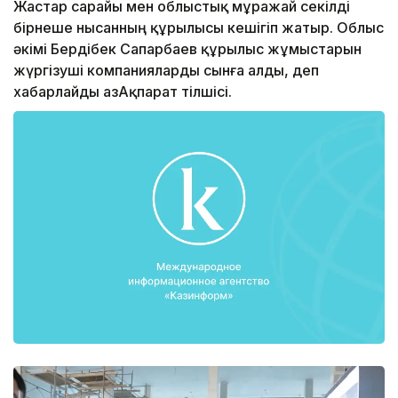
Жастар сарайы мен облыстық мұражай секілді
бірнеше нысанның құрылысы кешігіп жатыр. Облыс
әкімі Бердібек Сапарбаев құрылыс жұмыстарын
жүргізуші компанияларды сынға алды, деп
хабарлайды ҚазАқпарат тілшісі.