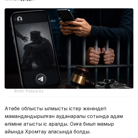
Фото: Polisia.kz
Ақтөбе облыстық қылмыстық істер жөніндегі
мамандандырылған ауданаралық сотында адам
өліміне қатысты іс қаралды. Оқиға биыл мамыр
айында Хромтау қаласында болды.