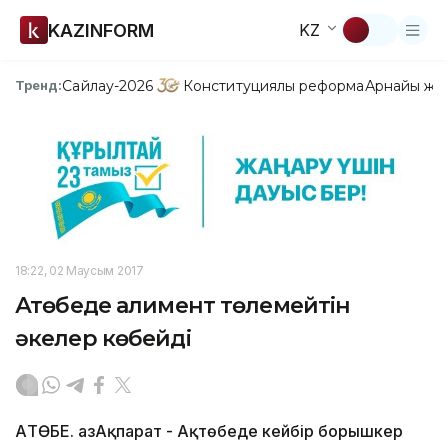
KAZINFORM
KZ
Сайлау-2026
Конституциялық реформа
Арнайы жо
Тренд:
18:22, 02 Маусым 2017
Ақтөбеде алимент төлемейтін
әкелер көбейді
АҚТӨБЕ. ҚазАқпарат - Ақтөбеде кейбір борышкер