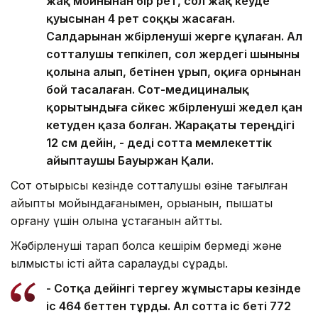
жақ мойнынан бір рет, сол жақ кеуде
қуысынан 4 рет соққы жасаған.
Салдарынан жәбірленуші жерге құлаған. Ал
сотталушы тепкілеп, сол жердегі шыныны
қолына алып, бетінен ұрып, оқиға орнынан
бой тасалаған. Сот-медициналық
қорытындыға сәйкес жәбірленуші жедел қан
кетуден қаза болған. Жарақаты тереңдігі
12 см дейін, - деді сотта мемлекеттік
айыптаушы Бауыржан Қали.
Сот отырысы кезінде сотталушы өзіне тағылған
айыпты мойындағанымен, қорыққанын, пышақты
қорғану үшін қолына ұстағанын айтты.
Жәбірленуші тарап болса кешірім бермеді және
қылмыстық істі қайта саралауды сұрады.
- Сотқа дейінгі тергеу жұмыстары кезінде
іс 464 беттен тұрды. Ал сотта іс беті 772