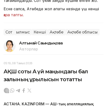
тағайындалды. Сот үкімі заңды күшіне енген жоқ.
Еске салсақ, Ақтөбеде жол апаты кезінде үш кенші
қаза тапты.
Сот
Қылмыс
Кенші
Ақтөбе
Ақтөбе облысы
Алтынай Сағындықова
Авторлар
05:19, 08 Тамыз 2026
АҚШ соты Ақ үй маңындағы бал
залының құрылысын тоқтатты
АСТАНА. KAZINFORM — АҚШ-тың апелляциялық