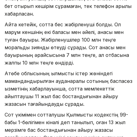
бет отырып кешірім сұрамаған, тек телефон арқылы
хабарласқан.
Айта кетейік, сотта бес жәбірленуші болды. Ол
марқұм кеншінің екі баласы мен әйелі, анасы мен
туған бауыры. Жәбірленушілер 100 млн теңге
моральдық зиянды өтеуді сұрады. Сот анасы мен
бауырының әрқайсысына 7 млн теңге, ал отбасына
жалпы 10 млн теңге өндірді.
Ақтөбе облысының қылмыстық істер жөніндегі
мамандандырылған ауданаралық сотының баспасөз
қызметінің хабарлауынша, сотта мемлекеттік
айыптаушы 11 жыл бас бостандығынан айыру
жазасын тағайындауды сұрады.
Сот үкімімен сотталушы Қылмыстық кодекстің 99-
бабы 1-бөлігімен кінәлі деп танылып, оған 13 жыл
мерзімге бас бостандығынан айыру жазасы