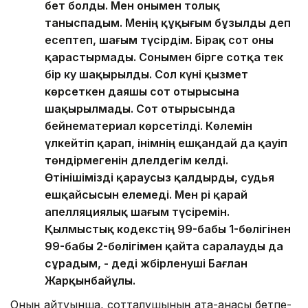
бет болды. Мен онымен толық
таныспадым. Менің құқығым бұзылды деп
есептеп, шағым түсірдім. Бірақ сот оны
қарастырмады. Сонымен бірге сотқа тек
бір куә шақырылды. Сол күні қызмет
көрсеткен даяшы сот отырысына
шақырылмады. Сот отырысында
бейнематериал көрсетілді. Көлемін
үлкейтіп қарап, інімнің ешқандай да қауіп
төндірмегенін дәлелдегім келді.
Өтінішімізді қараусыз қалдырды, судья
ешқайсысын елемеді. Мен әрі қарай
апелляциялық шағым түсіремін.
Қылмыстық кодекстің 99-бабы 1-бөлігінен
99-бабы 2-бөлігімен қайта саралауды да
сұрадым, - деді жәбірленуші Бағлан
Жарқынбайұлы.
Оның айтуынша, сотталушының ата-анасы бетпе-