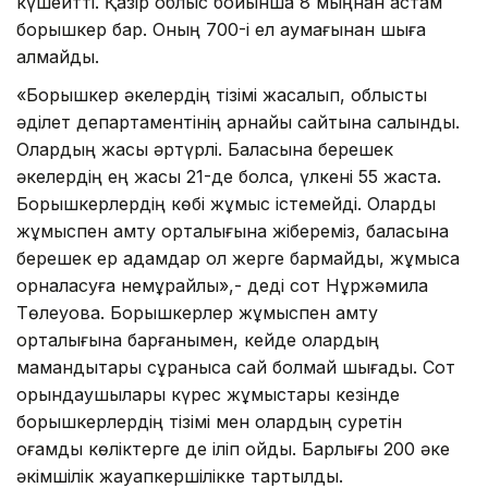
күшейтті. Қазір облыс бойынша 8 мыңнан астам
борышкер бар. Оның 700-і ел аумағынан шыға
алмайды.
«Борышкер әкелердің тізімі жасалып, облыстық
әділет департаментінің арнайы сайтына салынды.
Олардың жасы әртүрлі. Баласына берешек
әкелердің ең жасы 21-де болса, үлкені 55 жаста.
Борышкерлердің көбі жұмыс істемейді. Оларды
жұмыспен қамту орталығына жібереміз, баласына
берешек ер адамдар ол жерге бармайды, жұмысқа
орналасуға немқұрайлы»,- деді сот Нұржәмила
Төлеуова. Борышкерлер жұмыспен қамту
орталығына барғанымен, кейде олардың
мамандықтары сұранысқа сай болмай шығады. Сот
орындаушылары күрес жұмыстары кезінде
борышкерлердің тізімі мен олардың суретін
қоғамдық көліктерге де іліп қойды. Барлығы 200 әке
әкімшілік жауапкершілікке тартылды.