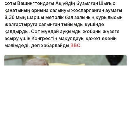
соты Вашингтондағы Ақ үйдің бұзылған Шығыс
қанатының орнына салынуы жоспарланған аумағы
8,36 мың шаршы метрлік бал залының құрылысын
жалғастыруға салынған тыйымды күшінде
қалдырды. Сот мұндай ауқымды жобаны жүзеге
асыру үшін Конгрестің мақұлдауы қажет екенін
мәлімдеді, деп хабарлайды
BBC
.