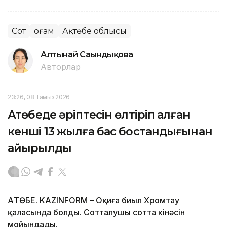
Сот
Қоғам
Ақтөбе облысы
Алтынай Сағындықова
Авторлар
23:26, 08 Тамыз 2026
Ақтөбеде әріптесін өлтіріп алған
кенші 13 жылға бас бостандығынан
айырылды
АҚТӨБЕ. KAZINFORM – Оқиға биыл Хромтау
қаласында болды. Сотталушы сотта кінәсін
мойындады.