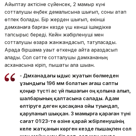
Айыптау актісіне сүйенсек, 2 мамыр күні
сотталушы еңбек демалысына шығып, соны атап
өтпек болады. Бір жерден шығып, екінші
дәмханаға барған кезде үш кенші ішімдікке
тапсырыс береді. Кейін жәбірленуші мен
сотталушы өзара жанжандасып, татуласады.
Арада біршама уақыт өткенде қайта араздасып
қалады. Сол сәтте сотталушы дәмхананың
асханасына кіріп, пышақты ала шыққан.
- Дәмханадағы ыдыс жуатын бөлмеден
ұзындығы 196 мм болатын ағаш сапты
қоңыр түсті ас үй пышағын оң қолына алып,
шалбарының қалтасына салады. Адам
өлтіруге деген қасақана ойы туындап,
қаруланып шыққан. 3 мамырға қараған түні
сағат 01:23-те өзіне қарай жәбірленушінің
келе жатқанын көрген кезде пышақпен сол