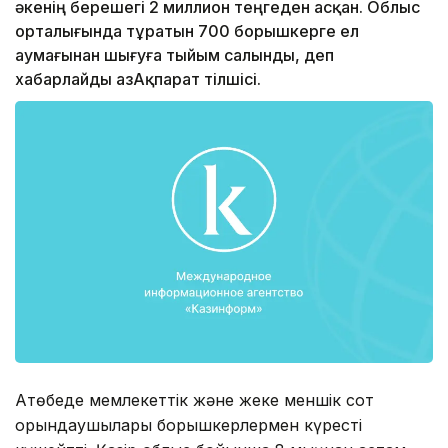
әкенің берешегі 2 миллион теңгеден асқан. Облыс
орталығында тұратын 700 борышкерге ел
аумағынан шығуға тыйым салынды, деп
хабарлайды ҚазАқпарат тілшісі.
Ақтөбеде мемлекеттік және жеке меншік сот
орындаушылары борышкерлермен күресті