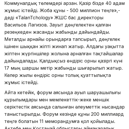
Коммуналдық төлемдері арзан. Қазір бізде 40 адам
жұмыс істейді. Жоба құны - 500 миллион теңге»,-
деді «TalanTchology» ЖШС бас директоры
Васильов Лагизов. Зауыт дөңгелектен қалған
резеңкеден жасанды жабынды дайындайды.
Металды арнайы орындарға тапсырып, дөңгелек
ішінен шыққан жіпті жинап жатыр. Алдағы уақытта
жіптен жүргіншілер жолына арналған тақтайшалар
дайындалады. Қалдықсыз өндіріс орны қазіргі күні
17 мың шаршы метір жабынды шығарылып жатыр.
Келер жылы өндіріс орны толық қуаттылықта
жұмыс істейді.
Айта кетейік, форум аясында ауыл шаруашылығы
құрылымдары мен мемлекеттік-жеке меншік
серіктестік аясында салынған әлеуметтік нысандар
таныстырылды. Форум кезінде құны 200 миллиард
теңге болатын 11 меморандумға қол қойылады.
Ақтөбе мен Қостанай облыстары аймақаралық