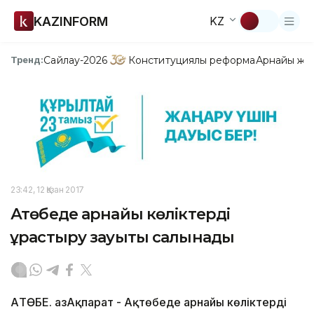
KAZINFORM
KZ
Сайлау-2026
Конституциялық реформа
Арнайы жо
Тренд:
23:42, 12 Қазан 2017
Ақтөбеде арнайы көліктерді
құрастыру зауыты салынады
АҚТӨБЕ. ҚазАқпарат - Ақтөбеде арнайы көліктерді