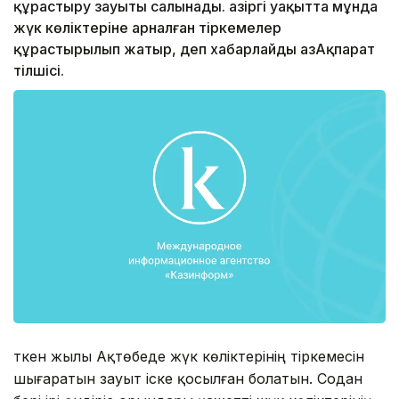
құрастыру зауыты салынады. Қазіргі уақытта мұнда
жүк көліктеріне арналған тіркемелер
құрастырылып жатыр, деп хабарлайды ҚазАқпарат
тілшісі.
Өткен жылы Ақтөбеде жүк көліктерінің тіркемесін
шығаратын зауыт іске қосылған болатын. Содан