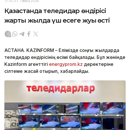
17:10, 07 Тамыз 2026
Қазақстанда теледидар өндірісі
жарты жылда үш есеге жуық өсті
АСТАНА. KAZINFORM – Елімізде соңғы жылдарда
теледидар өндірісінің өсімі байқалады. Бұл жөнінде
Kazinform агенттігі
energyprom.kz
деректеріне
сілтеме жасай отырып, хабарлайды.