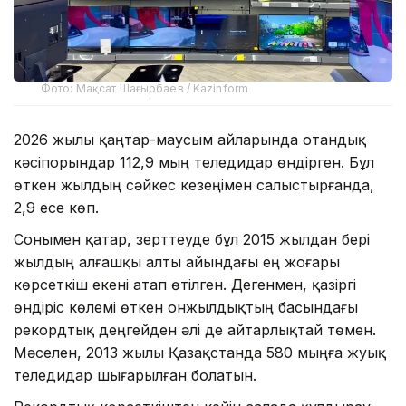
Фото: Мақсат Шағырбаев / Kazinform
2026 жылы қаңтар-маусым айларында отандық
кәсіпорындар 112,9 мың теледидар өндірген. Бұл
өткен жылдың сәйкес кезеңімен салыстырғанда,
2,9 есе көп.
Сонымен қатар, зерттеуде бұл 2015 жылдан бері
жылдың алғашқы алты айындағы ең жоғары
көрсеткіш екені атап өтілген. Дегенмен, қазіргі
өндіріс көлемі өткен онжылдықтың басындағы
рекордтық деңгейден әлі де айтарлықтай төмен.
Мәселен, 2013 жылы Қазақстанда 580 мыңға жуық
теледидар шығарылған болатын.