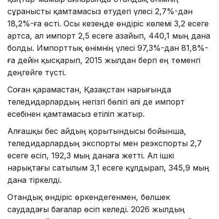
сұранысты қамтамасыз етудегі үлесі 2,7%-дан
18,2%-ға өсті. Осы кезеңде өндіріс көлемі 3,2 есеге
артса, ал импорт 2,5 есеге азайып, 440,1 мың дана
болды. Импорттық өнімнің үлесі 97,3%-дан 81,8%-
ға дейін қысқарып, 2015 жылдан бергі ең төменгі
деңгейге түсті.
Соған қарамастан, Қазақстан нарығында
теледидарлардың негізгі бөлігі әлі де импорт
есебінен қамтамасыз етіліп жатыр.
Алғашқы бес айдың қорытындысы бойынша,
теледидарлардың экспорты мен реэкспорты 2,7
есеге өсіп, 192,3 мың данаға жетті. Ал ішкі
нарықтағы сатылым 3,1 есеге құлдырап, 345,9 мың
дана тіркелді.
Отандық өндіріс өркендегенмен, бөлшек
саудадағы бағалар өсіп келеді. 2026 жылдың