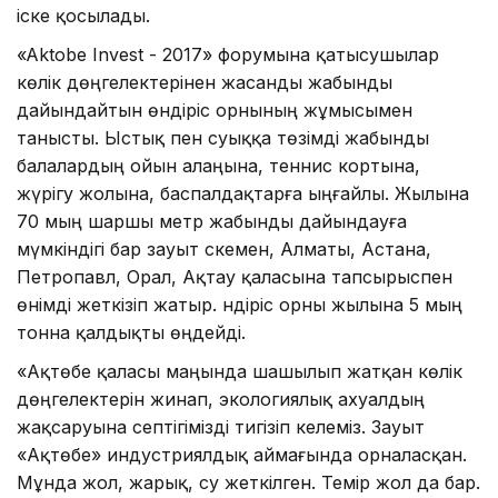
іске қосылады.
«Aktobe Invest - 2017» форумына қатысушылар
көлік дөңгелектерінен жасанды жабынды
дайындайтын өндіріс орнының жұмысымен
танысты. Ыстық пен суыққа төзімді жабынды
балалардың ойын алаңына, теннис кортына,
жүрігу жолына, баспалдақтарға ыңғайлы. Жылына
70 мың шаршы метр жабынды дайындауға
мүмкіндігі бар зауыт Өскемен, Алматы, Астана,
Петропавл, Орал, Ақтау қаласына тапсырыспен
өнімді жеткізіп жатыр. Өндіріс орны жылына 5 мың
тонна қалдықты өңдейді.
«Ақтөбе қаласы маңында шашылып жатқан көлік
дөңгелектерін жинап, экологиялық ахуалдың
жақсаруына септігімізді тигізіп келеміз. Зауыт
«Ақтөбе» индустриялдық аймағында орналасқан.
Мұнда жол, жарық, су жеткілген. Темір жол да бар.