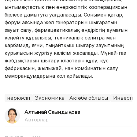
ынтымақтастық пен өнеркәсіптік кооперациясын
бірлесе дамытуға уағдаласады. Сонымен қатар,
форум аясында жел генераторын шығаратын
зауыт салу, фармацевтикалық өндірістің аумағын
кеңейту құрылысы, техникалық селитра мен
карбамид, яғни, тыңайтқыш шығару зауытының
құрылысын жүргізу келісімі жасалады. Мұнай-газ
жабдықтарын шығару кластерін құру, құс
фабрикасын, жылыжай, нан комбинатын салу
меморандумдарына қол қойылады.
Өнеркәсіп
Экономика
Ақтөбе облысы
Инвести
Алтынай Сағындықова
Авторлар