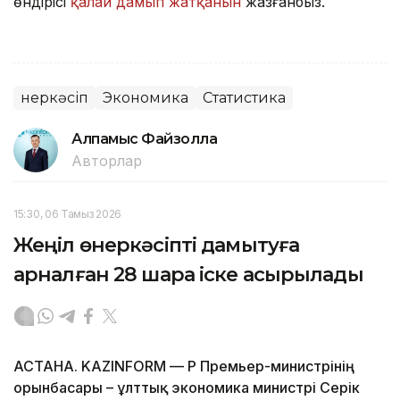
өндірісі
қалай дамып жатқанын
жазғанбыз.
Өнеркәсіп
Экономика
Статистика
Алпамыс Файзолла
Авторлар
15:30, 06 Тамыз 2026
Жеңіл өнеркәсіпті дамытуға
арналған 28 шара іске асырылады
АСТАНА. KAZINFORM — ҚР Премьер-министрінің
орынбасары – ұлттық экономика министрі Серік