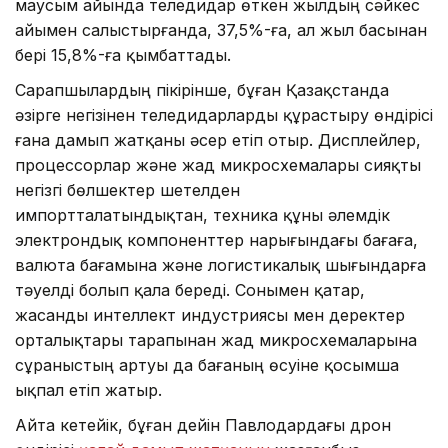
маусым айында теледидар өткен жылдың сәйкес
айымен салыстырғанда, 37,5%-ға, ал жыл басынан
бері 15,8%-ға қымбаттады.
Сарапшылардың пікірінше, бұған Қазақстанда
әзірге негізінен теледидарларды құрастыру өндірісі
ғана дамып жатқаны әсер етіп отыр. Дисплейлер,
процессорлар және жад микросхемалары сияқты
негізгі бөлшектер шетелден
импортталатындықтан, техника құны әлемдік
электрондық компоненттер нарығындағы бағаға,
валюта бағамына және логистикалық шығындарға
тәуелді болып қала береді. Сонымен қатар,
жасанды интеллект индустриясы мен деректер
орталықтары тарапынан жад микросхемаларына
сұраныстың артуы да бағаның өсуіне қосымша
ықпал етіп жатыр.
Айта кетейік, бұған дейін Павлодардағы дрон