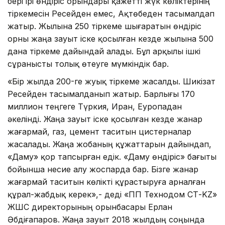
бері ірі өндіріс орындары қажетті жүк көліктерінің
тіркемесін Ресейден емес, Ақтөбеден тасымалдап
жатыр. Жылына 250 тіркеме шығаратын өндіріс
орны жаңа зауыт іске қосылған кезде жылына 500
дана тіркеме дайындай алады. Бұл арқылы ішкі
сұранысты толық өтеуге мүмкіндік бар.
«Бір жылда 200-ге жуық тіркеме жасалды. Шикізат
Ресейден тасымалданып жатыр. Барлығы 170
миллион теңгеге Түркия, Иран, Еуропадан
әкелінді. Жаңа зауыт іске қосылған кезде жанар
жағармай, газ, цемент таситын цистерналар
жасалады. Жаңа жобаның құжаттарын дайындап,
«Даму» қор тапсырған едік. «Даму өндіріс» бағыты
бойынша несие алу жоспарда бар. Бізге жанар
жағармай таситын көлікті құрастыруға арналған
құрал-жабдық керек»,- деді «ПП Технодом СТ-KZ»
ЖШС директорының орынбасары Ерлан
Әбдіғапаров. Жаңа зауыт 2018 жылдың соңында