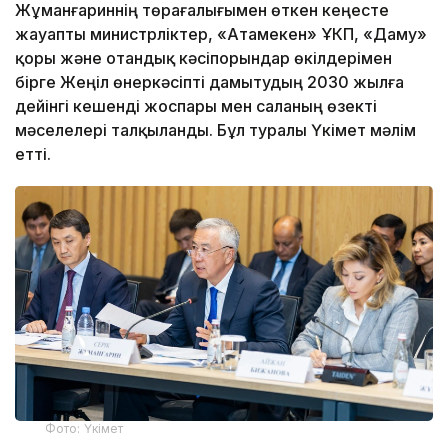
Жұманғариннің төрағалығымен өткен кеңесте
жауапты министрліктер, «Атамекен» ҰКП, «Даму»
қоры және отандық кәсіпорындар өкілдерімен
бірге Жеңіл өнеркәсіпті дамытудың 2030 жылға
дейінгі кешенді жоспары мен саланың өзекті
мәселелері талқыланды. Бұл туралы Үкімет мәлім
етті.
Фото: Үкімет