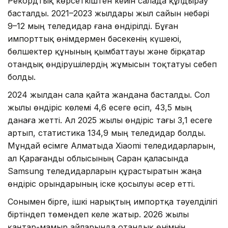
Рекордтық көрсеткіштен кейін салада құлдырау
басталды. 2021–2023 жылдары жыл сайын небәрі
9–12 мың теледидар ғана өндірілді. Бұған
импорттық өнімдермен бәсекенің күшеюі,
бөлшектер құнының қымбаттауы және бірқатар
отандық өндірушілердің жұмысын тоқтатуы себеп
болды.
2024 жылдан сала қайта жандана басталды. Сол
жылы өндіріс көлемі 4,6 есеге өсіп, 43,5 мың
данаға жетті. Ал 2025 жылы өндіріс тағы 3,1 есеге
артып, статистика 134,9 мың теледидар болды.
Мұндай өсімге Алматыда Xiaomi теледидарларын,
ал Қарағанды облысының Саран қаласында
Samsung теледидарларын құрастыратын жаңа
өндіріс орындарының іске қосылуы әсер етті.
Сонымен бірге, ішкі нарықтың импортқа тәуелділігі
біртіндеп төмендеп келе жатыр. 2026 жылы
қаңтар-мамыр айларында отандық өнімнің