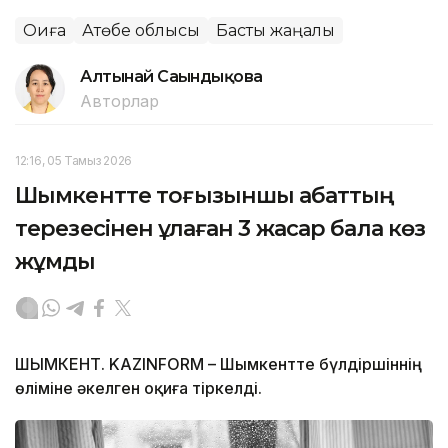
Оқиға
Ақтөбе облысы
Басты жаңалық
Алтынай Сағындықова
Авторлар
12:16, 05 Тамыз 2026
Шымкентте тоғызыншы қабаттың
терезесінен құлаған 3 жасар бала көз
жұмды
ШЫМКЕНТ. KAZINFORM – Шымкентте бүлдіршіннің
өліміне әкелген оқиға тіркелді.