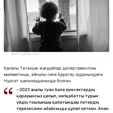
Фото: pexels.com
Қалалық Төтенше жағдайлар департаментінің
мәліметінше, қайғылы оқиға Қаратау ауданындағы
Нұрсәт шағынауданында болған.
– 2023 жылы туған бала ересектердің
қарауынсыз қалып, көпқабатты тұрғын
үйдің тоғызыншы қабатындағы пәтердің
терезесінен абайсызда құлап кеткен. Алған