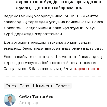
жарақатынан бүлдіршін оқиға орнында көз
жұмды, – делінген хабарламада.
Ведомствоның хабарлауынша, биыл Шымкентте
балалардың терезеден құлауына байланысты 9 оқиға
тіркелген. Салдарынан 4 бала көз жұмып, 5-еуі
түрлі дәрежеде жарақаттанған.
Департамент өкілдері ата-аналар мен заңды
өкілдерді балаларды қараусыз қалдырмауға шақырды.
Еске салайық, өткен жылы Шымкентте балалардың
терезеден құлауына байланысты 5 оқиға тіркелген.
Салдарынан 3 бала қаза тауып, 2-еуі
жарақаттанған.
Оқиға
Бала
Шымкент
Терезе
Сәбит Тастанбек
Авторлар