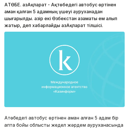
АҚТӨБЕ. ҚазАқпарат - Ақтөбедегі автобус өртінен
аман қалған 5 адамның үшеуі ауруханадан
шығарылды. Қазір екі Өзбекстан азаматы ем алып
жатыр, деп хабарлайды ҚазАқпарат тілшісі.
Ақтөбедегі автобус өртінен аман қалған 5 адам бір
апта бойы облыстық жедел жәрдем ауруханасында