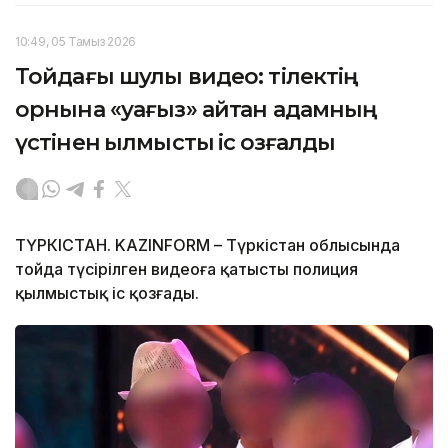
10:49, 05 Тамыз 2026
Тойдағы шулы видео: тілектің
орнына «уағыз» айтқан адамның
үстінен қылмыстық іс қозғалды
ТҮРКІСТАН. KAZINFORM – Түркістан облысында
тойда түсірілген видеоға қатысты полиция
қылмыстық іс қозғады.