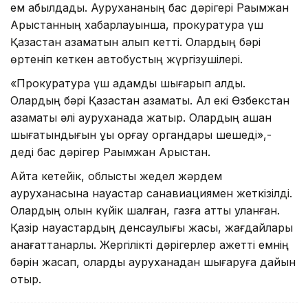
ем қабылдады. Аурухананың бас дәрігері Рақымжан
Арыстанның хабарлауынша, прокуратура үш
Қазақстан азаматын алып кетті. Олардың бәрі
өртеніп кеткен автобустың жүргізушілері.
«Прокуратура үш адамды шығарып алды.
Олардың бәрі Қазақстан азаматы. Ал екі Өзбекстан
азаматы әлі ауруханада жатыр. Олардың қашан
шығатындығын құқық қорғау органдары шешеді»,-
деді бас дәрігер Рақымжан Арыстан.
Айта кетейік, облыстық жедел жәрдем
ауруханасына науқастар санавиациямен жеткізілді.
Олардың қолын күйік шалған, газға қатты уланған.
Қазір науқастардың денсаулығы жақсы, жағдайлары
қанағаттанарлық. Жергілікті дәрігерлер қажетті емнің
бәрін жасап, оларды ауруханадан шығаруға дайын
отыр.