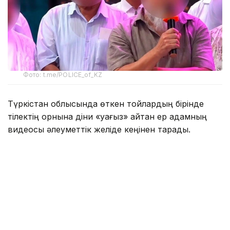
Фото: t.me/POLICE_of_KZ
Түркістан облысында өткен тойлардың бірінде
тілектің орнына діни «уағыз» айтқан ер адамның
видеосы әлеуметтік желіде кеңінен тарады.
Бейнежазбада ол тойларда арақтың қойылмай
жүргенін құптайтынын айтып, ендігі кезекте
музыкадан бас тарту керектігін жеткізген. Сондай-
ақ ерлер мен әйелдердің бірге отыруын шариғатқа
қайшы деп бағалап, мұсылмандардың діни
талаптарды қатаң ұстануы қажет екенін
айтқан.
Ішкі істер министрлігі бұл видеоға қатысты ресми