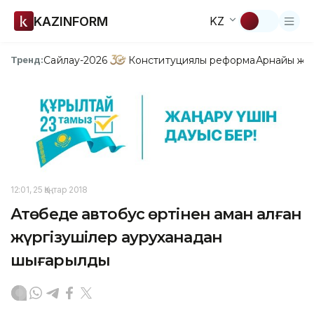
KAZINFORM
KZ
Сайлау-2026
Конституциялық реформа
Арнайы жо
Тренд:
12:01, 25 Қаңтар 2018
Ақтөбеде автобус өртінен аман қалған
жүргізушілер ауруханадан
шығарылды