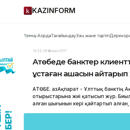
KAZINFORM
Ақорда
Тағайындау
Заң және тәртіп
Дерекқор
Тренд:
14:33, 28 Қараша 2017
Ақтөбеде банктер клиен
ұстаған ақшасын қайтары
АҚТӨБЕ. ҚазАқпарат - Ұлттық банктің
отырыстарына жиі қатысып жүр. Биыл
алған шығынын кері қайтартып алған, 