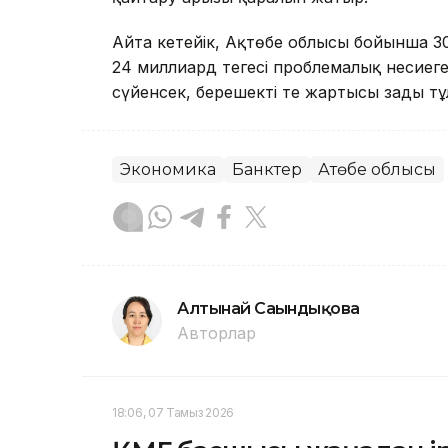
Айта кетейік, Ақтөбе облысы бойынша 30
24 миллиард теңгесі проблемалық несиег
сүйенсек, берешектің тең жартысы заңды тұ
Экономика
Банктер
Ақтөбе облысы
Алтынай Сағындықова
Авторлар
18:06, 07 Тамыз 2026