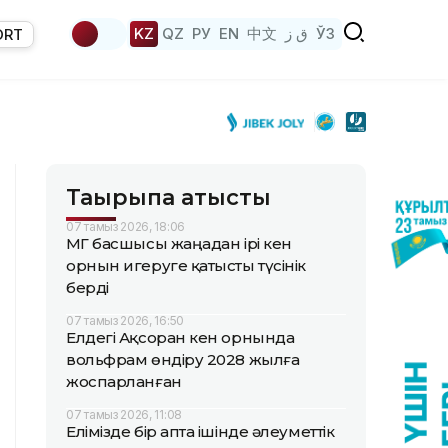
KZ
QZ
РУ
EN
中文
ق ز
ЎЗ
ORT
Тақырыпқа қатысты
07 тамыз 2026, 18:06
ҚМГ басшысы жаңадан ірі кен
орнын игеруге қатысты түсінік
берді
07 тамыз 2026, 16:50
Елдегі Ақсоран кен орнында
вольфрам өндіру 2028 жылға
жоспарланған
07 тамыз 2026, 11:08
Елімізде бір апта ішінде әлеуметтік