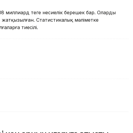
8 миллиард теңге несиелік берешек бар. Олардың
е жатқызылған. Статистикалық мәліметке
лғаларға тиесілі.