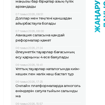
маңызы бар бірқатар азық-түлік
арзандады
07 тамыз 2026, 08:51
Доллар мен теңгені қаншадан
айырбастауға болады
07 тамыз 2026, 08:00
Авиация саласына қандай
реформалар қажет
06 тамыз 2026, 21:24
Әлеуметтік тауарлар бағасының
өсу қарқыны 4 есе баяулады
06 тамыз 2026, 19:41
Ұлттық тауарлар каталогында киім-
кешек пен көлік көш бастап тұр
06 тамыз 2026, 17:25
Онлайн платформаларда алкоголь
өнімдерін сатуға тыйым салынды
ма
06 тамыз 2026, 15:57