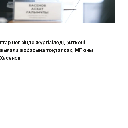
р негізінде жүргізіледі, өйткені
Тажығали жобасына тоқталсақ, ҚМГ оны
 Хасенов.
мыстарының тәуекелі жоғары екенін еске салды.
сәтті болады, яғни қалғаны 70
рақ бір ұңғымадан мұнай тапсақ,
йтарады, — деді ҚМГ басшысы.
нан кем кем емес кен орны пайда болуы мүмкін