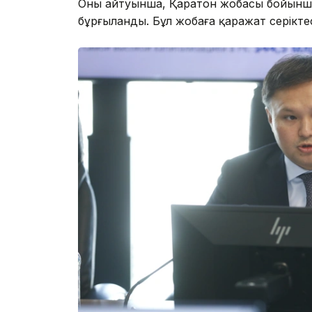
Оның айтуынша, Қаратон жобасы бойынша 
бұрғыланды. Бұл жобаға қаражат серіктес