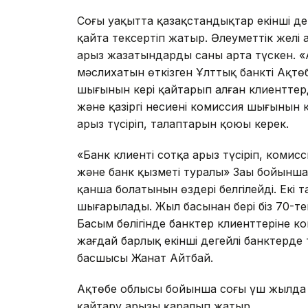
Соңғы уақытта қазақстандықтар екінші дең
қайта тексертіп жатыр. Әлеуметтік желі 
арыз жазатындардың саны арта түскен. 
мәслихатын өткізген Ұлттық банктің Ақт
шығынын кері қайтарып алған клиенттерд
және қазіргі несиенің комиссия шығынын
арыз түсіріп, талаптарын қоюы керек.
«Банк клиенті сотқа арыз түсіріп, комисси
және банк қызметі туралы» Заңы бойынша
қанша болатынын өздері белгілейді. Екі 
шығарылады. Жыл басынан бері біз 70-т
Басым бөлігінде банктер клиенттеріне 
жағдай барлық екінші деңгейлі банктерде 
басшысы Жанат Айтбай.
Ақтөбе облысы бойынша соңғы үш жылда 
қайтару арызы қаралып жатыр.