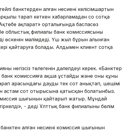
гейлі банктерден алған несиенің келісімшартын
арқылы тарап кеткен хабарламадан соң сотқа
«Ақтөбе ақпарат» орталығында баспасөз
өбе облыстық филиалы банк комиссиясының
ің өскенін мәлімдеді. Үш жыл бұрын алынған
 кері қайтаруға болады. Алдымен клиент сотқа
яның негізсіз төлегенін дәлелдеуі керек. «Банктер
 банк комиссияға ақша ұстайды және оның құны
тарап арасындағы дауды тек сот анықтап, шешімі
ен астам сот отырысына қатысқан болатынбыз.
комиссия шығынын қайтарып жатыр. Мұндай
тіркелді», - деді Ұлттық банк филиалының бөлім
банктен алған несиенің комиссия шығынын