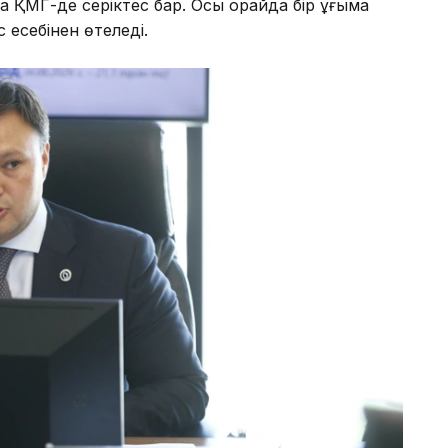
ҚМГ-де серіктес бар. Осы орайда бір ұңғыма
 есебінен өтеледі.