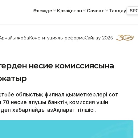
Әлемде
Қазақстан
Саясат
Талдау
SP
Арнайы жоба
Конституциялық реформа
Сайлау-2026
ттерден несие комиссиясына
п жатыр
 Ақтөбе облыстық филиал қызметкерлері сот
 70 несие алушы банктің комиссия үшін
деп хабарлайды ҚазАқпарат тілшісі.