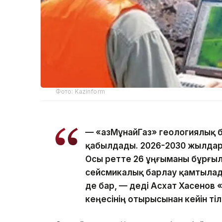
Фото: Kazinform
— «ҚазМұнайГаз» геологиялық
қабылдады. 2026-2030 жылдар
Осы ретте 26 ұңғыманы бұрғыл
сейсмикалық барлау қамтылад
де бар, — деді Асхат Хасенов 
кеңесінің отырысынан кейін ті