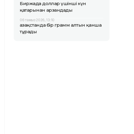
Биржада доллар үшінші күн
қатарынан арзандады
06 тамыз 2026, 13:10
Қазақстанда бір грамм алтын қанша
тұрады