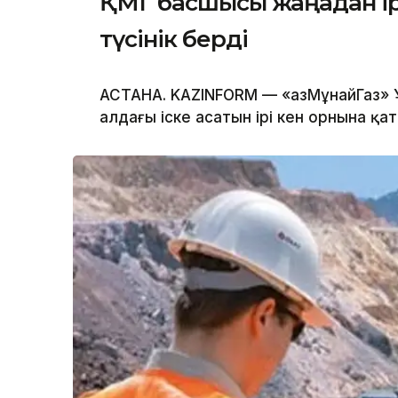
ҚМГ басшысы жаңадан ірі
түсінік берді
АСТАНА. KAZINFORM — «ҚазМұнайГаз» 
алдағы іске асатын ірі кен орнына қат