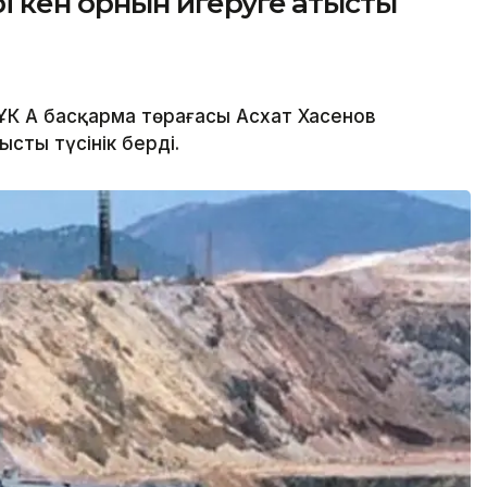
 кен орнын игеруге қатысты
ҰК АҚ басқарма төрағасы Асхат Хасенов
ысты түсінік берді.