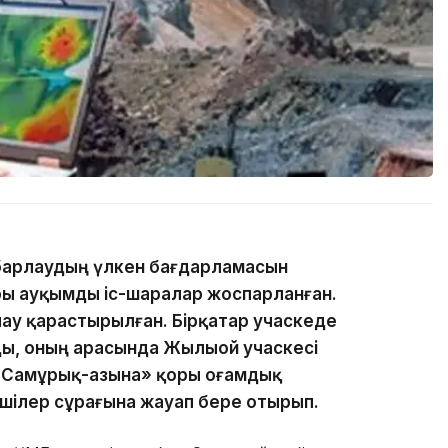
 барлаудың үлкен бағдарламасын
ы ауқымды іс-шаралар жоспарланған.
ау қарастырылған. Бірқатар учаскеде
ы, оның арасында Жылыой учаскесі
«Самұрық-Қазына» қоры Қоғамдық
лшілер сұрағына жауап бере отырып.