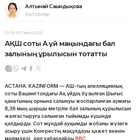
Алтынай Сағындықова
Авторлар
05:19, 08 Тамыз 2026
АҚШ соты Ақ үй маңындағы бал
залының құрылысын тоқтатты
АСТАНА. KAZINFORM — АҚШ-тың апелляциялық
соты Вашингтондағы Ақ үйдің бұзылған Шығыс
қанатының орнына салынуы жоспарланған аумағы
8,36 мың шаршы метрлік бал залының құрылысын
жалғастыруға салынған тыйымды күшінде
қалдырды. Сот мұндай ауқымды жобаны жүзеге
асыру үшін Конгрестің мақұлдауы қажет екенін
мәлімдеді, деп хабарлайды
BBC
.