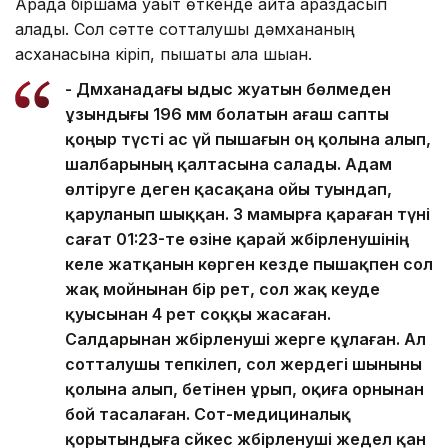
Арада біршама уақыт өткенде қайта араздасып
қалады. Сол сәтте сотталушы дәмхананың
асханасына кіріп, пышақты ала шыққан.
- Дәмханадағы ыдыс жуатын бөлмеден
ұзындығы 196 мм болатын ағаш сапты
қоңыр түсті ас үй пышағын оң қолына алып,
шалбарының қалтасына салады. Адам
өлтіруге деген қасақана ойы туындап,
қаруланып шыққан. 3 мамырға қараған түні
сағат 01:23-те өзіне қарай жәбірленушінің
келе жатқанын көрген кезде пышақпен сол
жақ мойнынан бір рет, сол жақ кеуде
қуысынан 4 рет соққы жасаған.
Салдарынан жәбірленуші жерге құлаған. Ал
сотталушы тепкілеп, сол жердегі шыныны
қолына алып, бетінен ұрып, оқиға орнынан
бой тасалаған. Сот-медициналық
қорытындыға сәйкес жәбірленуші жедел қан