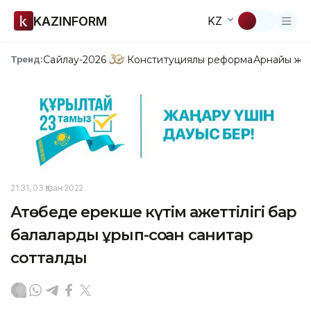
KAZINFORM
KZ
Сайлау-2026
Конституциялық реформа
Арнайы жо
Тренд:
21:31, 03 Қазан 2022
Ақтөбеде ерекше күтім қажеттілігі бар
балаларды ұрып-соққан санитар
сотталды