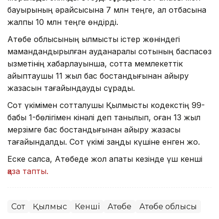
бауырының әрқайсысына 7 млн теңге, ал отбасына
жалпы 10 млн теңге өндірді.
Ақтөбе облысының қылмыстық істер жөніндегі
мамандандырылған ауданаралық сотының баспасөз
қызметінің хабарлауынша, сотта мемлекеттік
айыптаушы 11 жыл бас бостандығынан айыру
жазасын тағайындауды сұрады.
Сот үкімімен сотталушы Қылмыстық кодекстің 99-
бабы 1-бөлігімен кінәлі деп танылып, оған 13 жыл
мерзімге бас бостандығынан айыру жазасы
тағайындалды. Сот үкімі заңды күшіне енген жоқ.
Еске салсақ, Ақтөбеде жол апаты кезінде үш кенші
қаза тапты.
Сот
Қылмыс
Кенші
Ақтөбе
Ақтөбе облысы