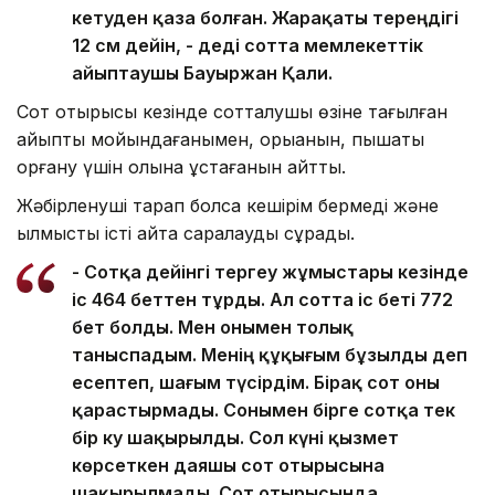
кетуден қаза болған. Жарақаты тереңдігі
12 см дейін, - деді сотта мемлекеттік
айыптаушы Бауыржан Қали.
Сот отырысы кезінде сотталушы өзіне тағылған
айыпты мойындағанымен, қорыққанын, пышақты
қорғану үшін қолына ұстағанын айтты.
Жәбірленуші тарап болса кешірім бермеді және
қылмыстық істі қайта саралауды сұрады.
- Сотқа дейінгі тергеу жұмыстары кезінде
іс 464 беттен тұрды. Ал сотта іс беті 772
бет болды. Мен онымен толық
таныспадым. Менің құқығым бұзылды деп
есептеп, шағым түсірдім. Бірақ сот оны
қарастырмады. Сонымен бірге сотқа тек
бір куә шақырылды. Сол күні қызмет
көрсеткен даяшы сот отырысына
шақырылмады. Сот отырысында