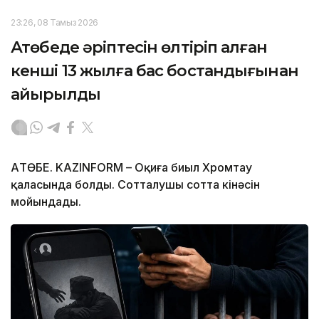
23:26, 08 Тамыз 2026
Ақтөбеде әріптесін өлтіріп алған
кенші 13 жылға бас бостандығынан
айырылды
АҚТӨБЕ. KAZINFORM – Оқиға биыл Хромтау
қаласында болды. Сотталушы сотта кінәсін
мойындады.