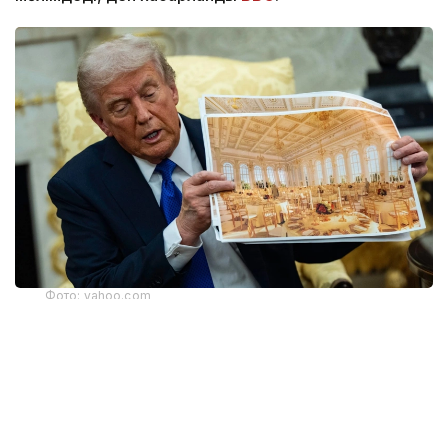
Фото: yahoo.com
Апелляциялық алқаның үш судьясының екеуі бұл
шешімді қолдады. Алайда тыйым тек жердің
үстіндегі жұмыстарға қатысты. Жобаның жерасты
бөлігінің құрылысы әзірге жалғаса береді. Онда