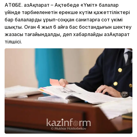
АҚТӨБЕ. ҚазАқпарат – Ақтөбеде «Үміт» балалар
үйінде тәрбиеленетін ерекше күтім қажеттіліктері
бар балаларды ұрып-соққан санитарға сот үкімі
шықты. Оған 4 жыл 6 айға бас бостандығын шектеу
жазасы тағайындалды, деп хабарлайды ҚазАқпарат
тілшісі.