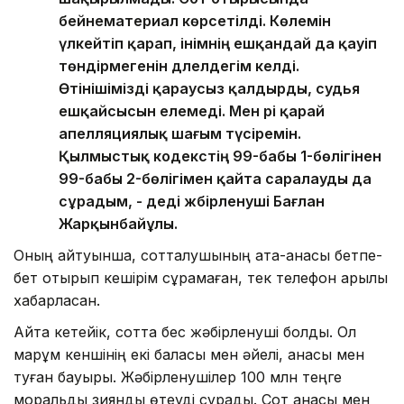
бейнематериал көрсетілді. Көлемін
үлкейтіп қарап, інімнің ешқандай да қауіп
төндірмегенін дәлелдегім келді.
Өтінішімізді қараусыз қалдырды, судья
ешқайсысын елемеді. Мен әрі қарай
апелляциялық шағым түсіремін.
Қылмыстық кодекстің 99-бабы 1-бөлігінен
99-бабы 2-бөлігімен қайта саралауды да
сұрадым, - деді жәбірленуші Бағлан
Жарқынбайұлы.
Оның айтуынша, сотталушының ата-анасы бетпе-
бет отырып кешірім сұрамаған, тек телефон арқылы
хабарласқан.
Айта кетейік, сотта бес жәбірленуші болды. Ол
марқұм кеншінің екі баласы мен әйелі, анасы мен
туған бауыры. Жәбірленушілер 100 млн теңге
моральдық зиянды өтеуді сұрады. Сот анасы мен