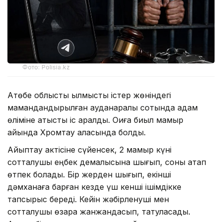
Фото: Polisia.kz
Ақтөбе облыстық қылмыстық істер жөніндегі
мамандандырылған ауданаралық сотында адам
өліміне қатысты іс қаралды. Оқиға биыл мамыр
айында Хромтау қаласында болды.
Айыптау актісіне сүйенсек, 2 мамыр күні
сотталушы еңбек демалысына шығып, соны атап
өтпек болады. Бір жерден шығып, екінші
дәмханаға барған кезде үш кенші ішімдікке
тапсырыс береді. Кейін жәбірленуші мен
сотталушы өзара жанжандасып, татуласады.