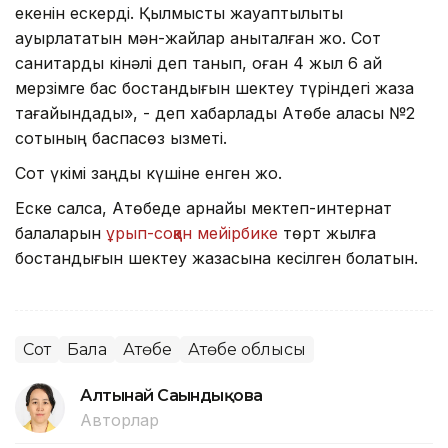
екенін ескерді. Қылмыстық жауаптылықты
ауырлататын мән-жайлар анықталған жоқ. Сот
санитарды кінәлі деп танып, оған 4 жыл 6 ай
мерзімге бас бостандығын шектеу түріндегі жаза
тағайындады», - деп хабарлады Ақтөбе қаласы №2
сотының баспасөз қызметі.
Сот үкімі заңды күшіне енген жоқ.
Еске салсақ, Ақтөбеде арнайы мектеп-интернат
балаларын
ұрып-соққан мейірбике
төрт жылға
бостандығын шектеу жазасына кесілген болатын.
Сот
Бала
Ақтөбе
Ақтөбе облысы
Алтынай Сағындықова
Авторлар