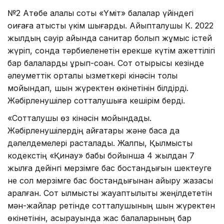
№2 Ақтөбе қалалық соты «Үміт» балалар үйіндегі
оқиғаға қатысты үкім шығарды. Айыпталушы К. 2022
жылдың сәуір айында санитар болып жұмыс істей
жүріп, сонда тәрбиеленетін ерекше күтім қажеттілігі
бар балаларды ұрып-соққан. Сот отырысы кезінде
әлеуметтік орталық қызметкері кінәсін толық
мойындап, шын жүректен өкінетінін білдірді.
Жәбірленушілер сотталушыға кешірім берді.
«Сотталушы өз кінәсін мойындады.
Жәбірленушілердің айғақтары және басқа да
дәлелдемелері расталады. Жалпы, Қылмыстық
кодекстің «Қинау» бабы бойынша 4 жылдан 7
жылға дейiнгi мерзiмге бас бостандығын шектеуге
не сол мерзiмге бас бостандығынан айыру жазасы
қаралған. Сот қылмыстық жауаптылықты жеңілдететін
мән-жайлар ретінде сотталушының шын жүректен
өкінетінін, асырауында жас балаларының бар