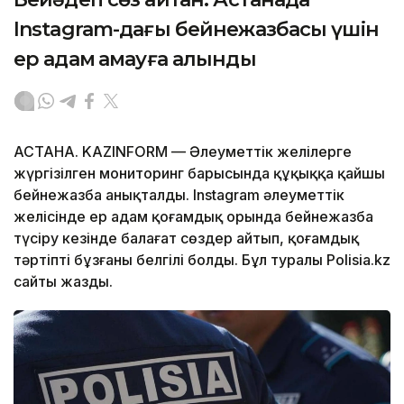
Instagram-дағы бейнежазбасы үшін
ер адам қамауға алынды
АСТАНА. KAZINFORM — Әлеуметтік желілерге
жүргізілген мониторинг барысында құқыққа қайшы
бейнежазба анықталды. Instagram әлеуметтік
желісінде ер адам қоғамдық орында бейнежазба
түсіру кезінде балағат сөздер айтып, қоғамдық
тәртіпті бұзғаны белгілі болды. Бұл туралы Polisia.kz
сайты жазды.