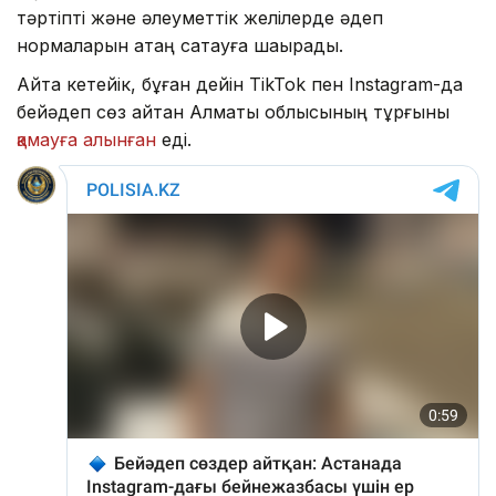
тәртіпті және әлеуметтік желілерде әдеп
нормаларын қатаң сақтауға шақырады.
Айта кетейік, бұған дейін TikTok пен Instagram-да
бейәдеп сөз айтқан Алматы облысының тұрғыны
қамауға алынған
еді.