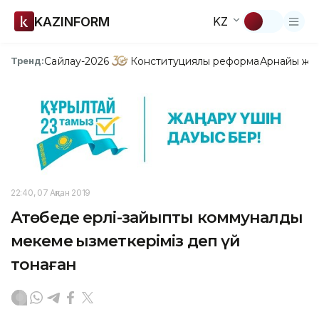
KAZINFORM
KZ
Сайлау-2026
Конституциялық реформа
Арнайы жо
Тренд:
22:40, 07 Ақпан 2019
Ақтөбеде ерлі-зайыпты коммуналдық
мекеме қызметкеріміз деп үй
тонаған