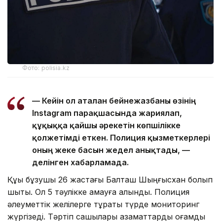
Фото: polisia.kz
— Кейін ол аталған бейнежазбаны өзінің
Instagram парақшасында жариялап,
құқыққа қайшы әрекетін көпшілікке
қолжетімді еткен. Полиция қызметкерлері
оның жеке басын жедел анықтады, —
делінген хабарламада.
Құқық бұзушы 26 жастағы Балташ Шыңғысхан болып
шықты. Ол 5 тәулікке қамауға алынды. Полиция
әлеуметтік желілерге тұрақты түрде мониторинг
жүргізеді. Тәртіп сақшылары азаматтарды қоғамдық