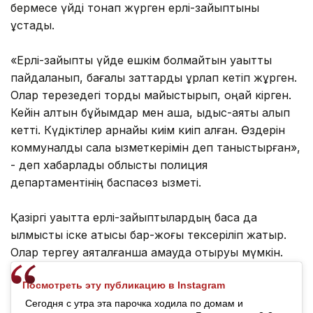
бермесе үйді тонап жүрген ерлі-зайыптыны
ұстады.
«Ерлі-зайыпты үйде ешкім болмайтын уақытты
пайдаланып, бағалы заттарды ұрлап кетіп жұрген.
Олар терезедегі торды майыстырып, оңай кірген.
Кейін алтын бұйымдар мен ақша, ыдыс-аяқты алып
кетті. Күдіктілер арнайы киім киіп алған. Өздерін
коммуналдық сала қызметкерімін деп таныстырған»,
- деп хабарлады облыстық полиция
департаментінің баспасөз қызметі.
Қазіргі уақытта ерлі-зайыптылардың басқа да
қылмыстық іске қатысы бар-жоғы тексеріліп жатыр.
Олар тергеу аяқталғанша қамауда отыруы мүмкін.
Посмотреть эту публикацию в Instagram
Сегодня с утра эта парочка xодила по домам и