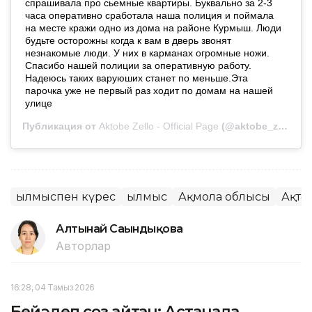
спрашивала про сьемные квартиры. Буквально за 2-3
часа оперативно сработала наша полиция и поймала
на месте кражи одно из дома на районе Курмыш. Люди
будьте осторожны когда к вам в дверь звонят
незнакомые люди. У них в карманах огромные ножи.
Спасибо нашей полиции за оперативную работу.
Надеюсь таких варуюших станет по меньше.Эта
парочка уже не первый раз ходит по домам на нашей
улице
Публикация от
Aktobe Zello - Official Page
(@aktobe_zello) 6 Фев 2019 в 11:26 PST
Қылмыспен күрес
Қылмыс
Ақмола облысы
Ақтө
Алтынай Сағындықова
Авторлар
16:28, 04 Тамыз 2026
Бейәдеп сөз айтқан: Астанада