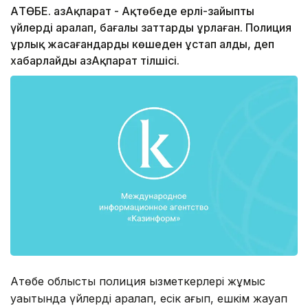
АҚТӨБЕ. ҚазАқпарат - Ақтөбеде ерлі-зайыпты
үйлерді аралап, бағалы заттарды ұрлаған. Полиция
ұрлық жасағандарды көшеден ұстап алды, деп
хабарлайды ҚазАқпарат тілшісі.
Ақтөбе облыстық полиция қызметкерлері жұмыс
уақытында үйлерді аралап, есік қағып, ешкім жауап