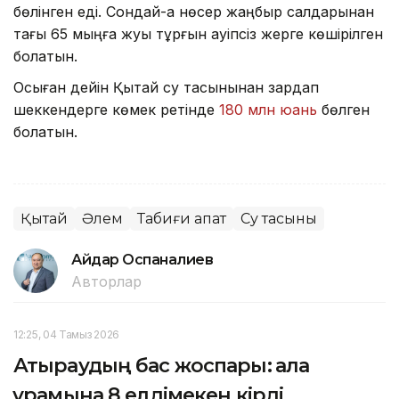
бөлінген еді. Сондай-ақ нөсер жаңбыр салдарынан
тағы 65 мыңға жуық тұрғын қауіпсіз жерге көшірілген
болатын.
Осыған дейін Қытай су тасқынынан зардап
шеккендерге көмек ретінде
180 млн юань
бөлген
болатын.
Қытай
Әлем
Табиғи апат
Су тасқыны
Айдар Оспаналиев
Авторлар
12:25, 04 Тамыз 2026
Атыраудың бас жоспары: қала
құрамына 8 елдімекен кірді