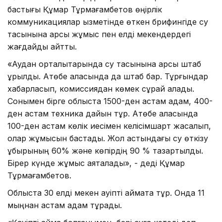
бастығы Құмар Тұрмағамбетов өңірлік
коммуникациялар қызметінде өткен брифингіде су
тасқынына қарсы жұмыс пен елді мекендердегі
жағдайды айтты.
«Аудан орталықтарында су тасқынына қарсы штаб
құрылды. Ақтөбе қаласында да штаб бар. Тұрғындар
хабарласып, комиссиядан көмек сұрай алады.
Сонымен бірге облыста 1500-ден астам адам, 400-
ден астам техника дайын тұр. Ақтөбе қаласында
100-ден астам көлік иесімен келісімшарт жасалып,
олар жұмысын бастады. Жол астындағы су өткізу
құбырының 60% және көпірдің 90 % тазартылды.
Бірер күнде жұмыс аяқталады», - деді Құмар
Тұрмағамбетов.
Облыста 30 елді мекен қауіпті аймақта тұр. Онда 11
мыңнан астам адам тұрады.