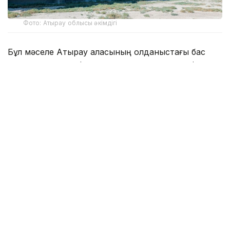
Фото: Атырау облысы әкімдігі
Бұл мәселе Атырау қаласының қолданыстағы бас
жоспарына өзгерістер мен толықтырулар енгізу
жобасын талқылау кезінде айтылды.
«Қазгипроград» жобалау институты» ЖШС
директоры Ілияс Темірбаевтың мәліметінше, жаңа
құжатта су басатын аумақтарда, санитарлық-
қорғаныш аймақтарында, электр желілері мен
магистральдық мұнай құбырларының қорғау
белдеулерінде құрылыс салуға шектеу қойылады.
- Қала құрамына ресми түрде қала маңында
орналасқан сегіз елді мекен кіреді. Олар:
Еркінқала, Тасқала, Жаңаталап, Қызыл
балық, Құрманғазы, Амангелді, Дамбы және
Бесікті. Бұған қоса, Бас жоспардың