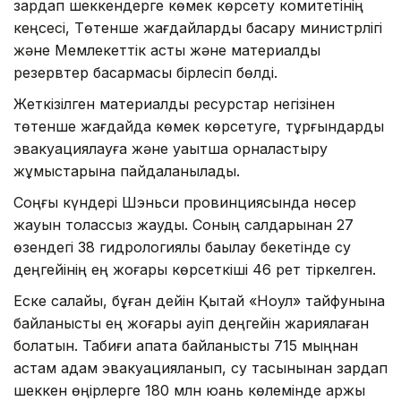
зардап шеккендерге көмек көрсету комитетінің
кеңсесі, Төтенше жағдайларды басқару министрлігі
және Мемлекеттік астық және материалдық
резервтер басқармасы бірлесіп бөлді.
Жеткізілген материалдық ресурстар негізінен
төтенше жағдайда көмек көрсетуге, тұрғындарды
эвакуациялауға және уақытша орналастыру
жұмыстарына пайдаланылады.
Соңғы күндері Шэньси провинциясында нөсер
жауын толассыз жауды. Соның салдарынан 27
өзендегі 38 гидрологиялық бақылау бекетінде су
деңгейінің ең жоғары көрсеткіші 46 рет тіркелген.
Еске салайық, бұған дейін Қытай «Ноул» тайфунына
байланысты ең жоғары қауіп деңгейін жариялаған
болатын. Табиғи апатқа байланысты 715 мыңнан
астам адам эвакуацияланып, су тасқынынан зардап
шеккен өңірлерге 180 млн юань көлемінде қаржы