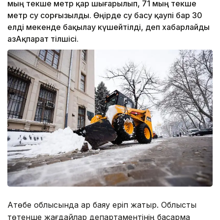
мың текше метр қар шығарылып, 71 мың текше
метр су сорғызылды. Өңірде су басу қаупі бар 30
елді мекенде бақылау күшейтілді, деп хабарлайды
ҚазАқпарат тілшісі.
Ақтөбе облысында қар баяу еріп жатыр. Облыстық
төтенше жағдайлар департаментінің басқарма