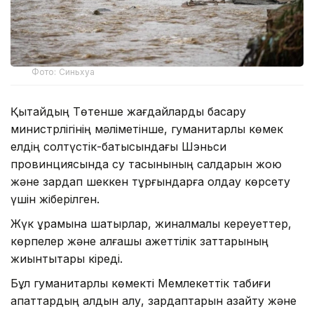
Фото: Синьхуа
Қытайдың Төтенше жағдайларды басқару
министрлігінің мәліметінше, гуманитарлық көмек
елдің солтүстік-батысындағы Шэньси
провинциясында су тасқынының салдарын жою
және зардап шеккен тұрғындарға қолдау көрсету
үшін жіберілген.
Жүк құрамына шатырлар, жиналмалы кереуеттер,
көрпелер және алғашқы қажеттілік заттарының
жиынтықтары кіреді.
Бұл гуманитарлық көмекті Мемлекеттік табиғи
апаттардың алдын алу, зардаптарын азайту және