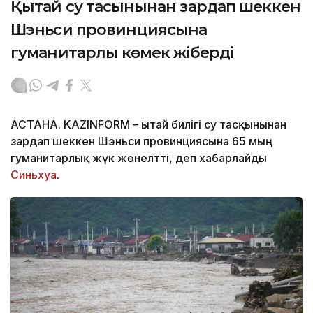
Қытай су тасқынынан зардап шеккен
Шэньси провинциясына
гуманитарлық көмек жіберді
АСТАНА. KAZINFORM – Қытай билігі су тасқынынан
зардап шеккен Шэньси провинциясына 65 мың
гуманитарлық жүк жөнелтті, деп хабарлайды
Синьхуа
.