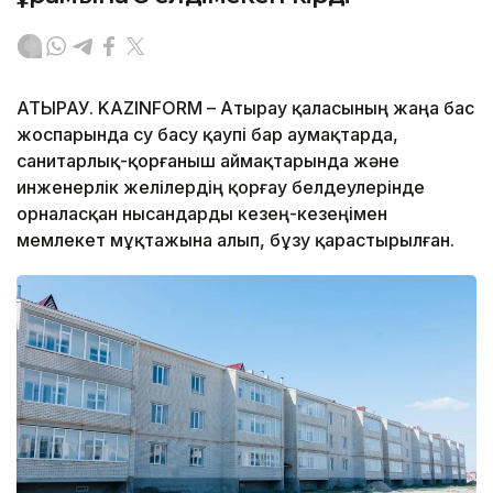
АТЫРАУ. KAZINFORM – Атырау қаласының жаңа бас
жоспарында су басу қаупі бар аумақтарда,
санитарлық-қорғаныш аймақтарында және
инженерлік желілердің қорғау белдеулерінде
орналасқан нысандарды кезең-кезеңімен
мемлекет мұқтажына алып, бұзу қарастырылған.