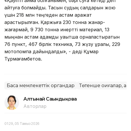
«Қауіпті аймақ болғанымен, бәрі суға кетеді деп
айтуға болмайды. Тасқын судың салдарын жою
үшін 218 млн теңгеден астам қаражат
қарастырылған. Қаржыға 230 тонна жанар-
жағармай, 9 730 тонна инертті материал, 13
мыңнан астам адамды уақытша орналастыратын
76 пункт, 467 бірлік техника, 73 жүзу құралы, 229
мотопомпа дайындалды», - деді Құмар
Тұрмағамбетов.
Басқа мемлекеттік органдар
Төтенше оқиғалар, ап
Алтынай Сағындықова
Авторлар
01:29, 05 Тамыз 2026