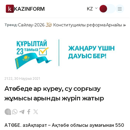
KAZINFORM
KZ
Сайлау-2026
Конституциялық реформа
Арнайы жо
Тренд:
21:22, 30 Наурыз 2021
Ақтөбеде қар күреу, су сорғызу
жұмысы қарқынды жүріп жатыр
АҚТӨБЕ. ҚазАқпарат – Ақтөбе облысы аумағынан 550