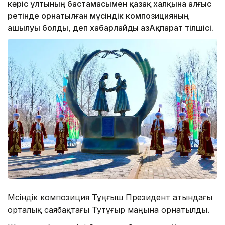
кәріс ұлтының бастамасымен қазақ халқына алғыс
ретінде орнатылған мүсіндік композицияның
ашылуы болды, деп хабарлайды ҚазАқпарат тілшісі.
Мүсіндік композиция Тұңғыш Президент атындағы
орталық саябақтағы Тутұғыр маңына орнатылды.