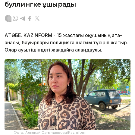
буллингке ұшырады
АҚТӨБЕ. KAZINFORM - 15 жастағы оқушының ата-
анасы, бауырлары полицияға шағым түсіріп жатыр.
Олар ауыл ішіндегі жағдайға алаңдаулы.
Фото: Алтынай Сағындықова/Kazinform