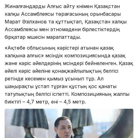
Жиналғандарды Алғыс айту күнімен Қазақстан
халқы Ассамблеясы төрағасының орынбасары
Марат Әзілханов та құттықтап, Қазақстан халқы
Ассамблеясы мен этномәдени бірлестіктердің
бірқатар мүшесін марапаттады.
«Ақтөбе облысының кәрістері атынан қазақ
халқына алғыс» мүсіндік композициясында қазақ
және кәріс әйелдерінің мүсіндері бейнеленген. Қазақ
әйелі кәріс әйеліне қонақжайлылықтың белгісі
ретінде кесемен қымыз ұсынып тұр. Ал
шаңырақты ұстап тұрған құстың қос қанаты
татулықтың белгісі іспетті. Композицияның жалпы
биіктігі – 4,7 метр, ені – 4,5 метр.