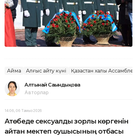
Аймақ
Алғыс айту күні
Қазақстан халқы Ассамбле
Алтынай Сағындықова
Авторлар
14:06, 06 Тамыз 2026
Ақтөбеде сексуалдық зорлық көргенін
айтқан мектеп оқушысының отбасы