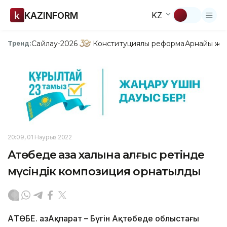
KAZINFORM
KZ
Сайлау-2026
Конституциялық реформа
Арнайы жо
Тренд:
20:09, 01 Наурыз 2022
Ақтөбеде қазақ халқына алғыс ретінде
мүсіндік композиция орнатылды
АҚТӨБЕ. ҚазАқпарат – Бүгін Ақтөбеде облыстағы