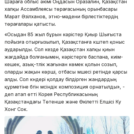
Шараға облыс әкімі Оңдасын Оразалин, Қазақстан
халқы Ассамблеясы төрағасының орынбасары
Марат Әзілханов, этно-мәдени бірлестіктердің
төрағалары қатысты.
«Осыдан 85 жыл бұрын кәрістер Қиыр Шығыста
пойызға отырғызылып, Қазақстанға күштеп қоныс
аударылды. Сол кезде Қазақстан халқы қиын
жағдайда болғанымен, кәрістерге баспана, киім-
кешек, азық-түлік жағынан көмек қолын созып,
оларды жақын көрші, отбасы мүшесі ретінде қарсы
алды. Сол күндері қолдау білдірген жандардың
құрметіне бүгін мүсіндік композиция орнатылды», -
деп атап өтті Корея Республикасының
Қазақстандағы Төтенше және Өкілетті Елшісі Ку
Хонг Сок.