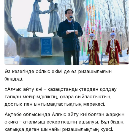
Өз кезегінде облыс әкімі де өз ризашылығын
білдірді.
«Алғыс айту күні – қазақстандықтардан қолдау
тапқан мейірімділіктің, өзара сыйластықтың,
достық пен ынтымақтастықтың мерекесі.
Ақтөбе облысында Алғыс айту күні болған жарқын
оқиға – аталмыш ескерткіштің ашылуы. Бұл біздің
халыққа деген шынайы ризашылықтың куәсі.