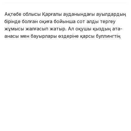
Ақтөбе облысы Қарғалы ауданындағы ауылдардың
бірінде болған оқиға бойынша сот алды тергеу
жұмысы жалғасып жатыр. Ал оқушы қыздың ата-
анасы мен бауырлары өздеріне қарсы буллингтің
басталып кеткенін айтып, дабыл қақты.
- Менің 15 жастағы сіңліме ересек адамдар
қысым, буллинг жасалып жатыр. Ауылға
блогерді шақырған. Өздері және олардың
туыстары біздің қызды балағаттап, жаман
сөздер айтқан. Оны түнде көріп, барлық
отбасымызбен ұйықтаған жоқпыз. Қыз
үйден қашып кетіп, өзіне қол жұмсағысы
келді. Ол кішкентай, не істерін өзі білмейді.
Буллингке қатысты шағым түсіреміз. Біздің
әулеттің, отбасымыздың абыройын жерге
таптап отырған адамдарды, ешкімді