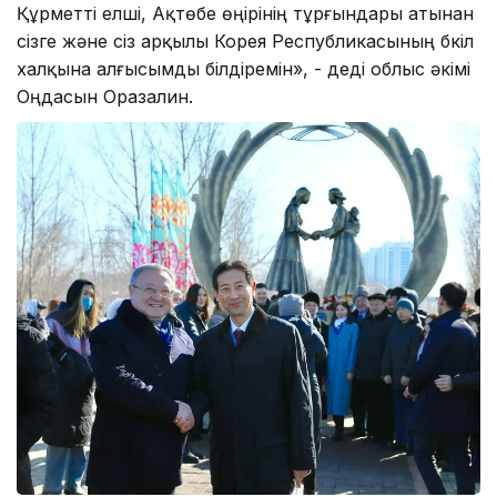
Құрметті елші, Ақтөбе өңірінің тұрғындары атынан
сізге және сіз арқылы Корея Республикасының бүкіл
халқына алғысымды білдіремін», - деді облыс әкімі
Оңдасын Оразалин.