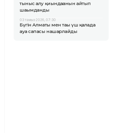
тыныс алу қиындағанын айтып
шағымданды
03 тамыз 2026, 07:30
Бүгін Алматы мен тағы үш қалада
ауа сапасы нашарлайды