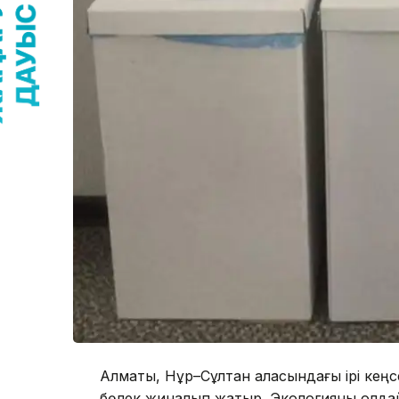
Алматы, Нұр–Сұлтан қаласындағы ірі кеңсе
бөлек жиналып жатыр. Экологияны қолдайты