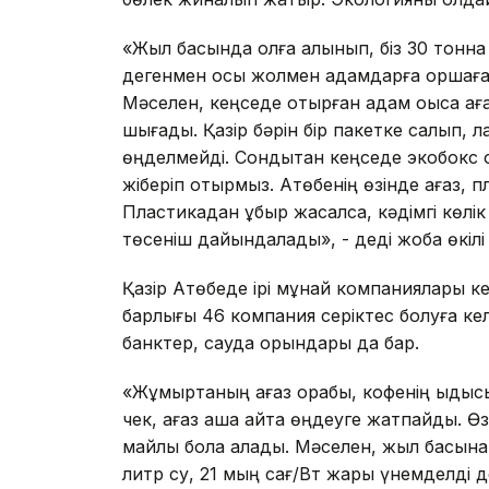
«Жыл басында қолға алынып, біз 30 тонна қ
дегенмен осы жолмен адамдарға қоршаған 
Мәселен, кеңседе отырған адам қоқысқа қа
шығады. Қазір бәрін бір пакетке салып, л
өңделмейді. Сондықтан кеңседе экобокс 
жіберіп отырмыз. Ақтөбенің өзінде қағаз,
Пластикадан құбыр жасалса, кәдімгі көл
төсеніш дайындалады», - деді жоба өкіл
Қазір Ақтөбеде ірі мұнай компаниялары к
барлығы 46 компания серіктес болуға кел
банктер, сауда орындары да бар.
«Жұмыртқаның қағаз қорабы, кофенің ыдыс
чек, қағаз ақша қайта өңдеуге жатпайды. Өзг
майлық бола алады. Мәселен, жыл басынан
литр су, 21 мың сағ/Вт жарық үнемделді де