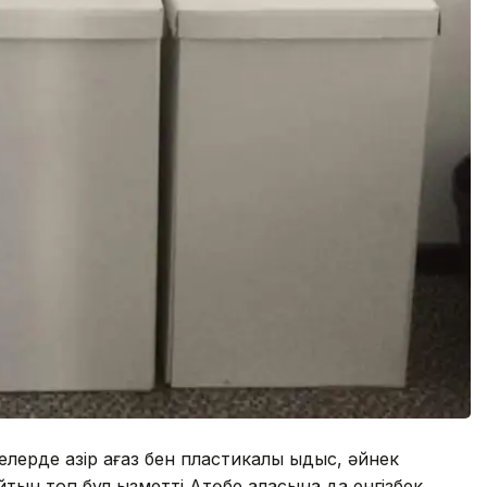
лерде қазір қағаз бен пластикалық ыдыс, әйнек
н топ бұл қызметті Ақтөбе қаласына да енгізбек.