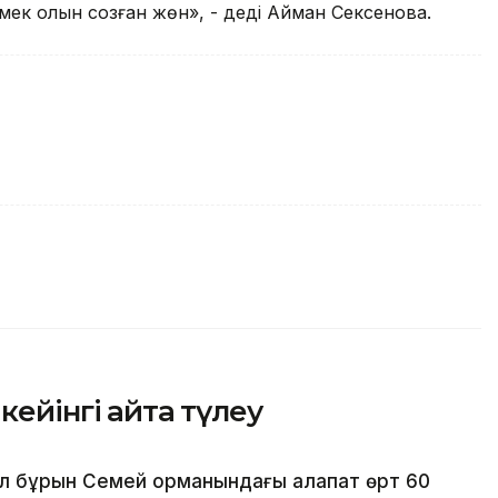
мек қолын созған жөн», - деді Айман Сексенова.
кейінгі қайта түлеу
л бұрын Семей орманындағы алапат өрт 60