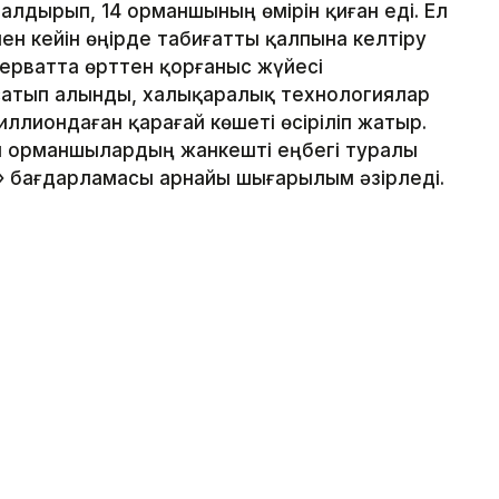
алдырып, 14 орманшының өмірін қиған еді. Ел
інен кейін өңірде табиғатты қалпына келтіру
ерватта өрттен қорғаныс жүйесі
сатып алынды, халықаралық технологиялар
иллиондаған қарағай көшеті өсіріліп жатыр.
н орманшылардың жанкешті еңбегі туралы
» бағдарламасы арнайы шығарылым әзірледі.