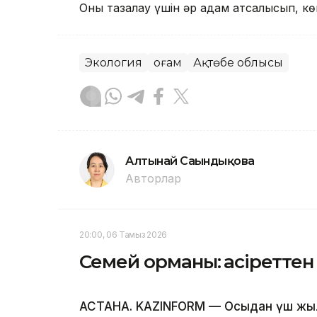
Оны тазалау үшін әр адам атсалысып, кө
Экология
Қоғам
Ақтөбе облысы
Алтынай Сағындықова
Авторлар
20:00, 06 Тамыз 2026
Семей орманы: қасіреттен 
АСТАНА. KAZINFORM — Осыдан үш жы