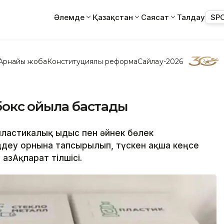
Әлемде
Қазақстан
Саясат
Талдау
SP
Арнайы жоба
Конституциялық реформа
Сайлау-2026
бокс қойыла бастады
, пластикалық ыдыс пен әйнек бөлек
ңдеу орнына тапсырылып, түскен ақша кеңсе
азАқпарат тілшісі.