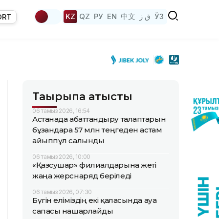
KZ
QZ
РУ
EN
中文
ق ز
ЎЗ
ORT
Тақырыпқа қатысты
06 тамыз 2026, 16:54
Астанада абаттандыру талаптарын
бұзғандарға 57 млн теңгеден астам
айыппұл салынды
06 тамыз 2026, 10:00
«Қазсушар» филиалдарына жеті
жаңа жерснаряд беріледі
06 тамыз 2026, 07:30
Бүгін еліміздің екі қаласында ауа
сапасы нашарлайды