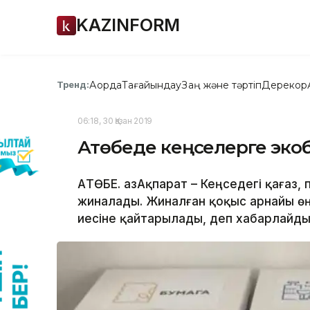
KAZINFORM
Ақорда
Тағайындау
Заң және тәртіп
Дерекқор
Тренд:
06:18, 30 Қазан 2019
Ақтөбеде кеңселерге эко
АҚТӨБЕ. ҚазАқпарат – Кеңседегі қағаз
жиналады. Жиналған қоқыс арнайы ө
иесіне қайтарылады, деп хабарлайды Қ