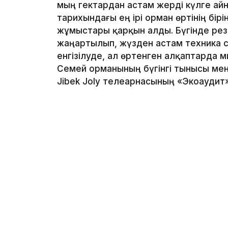
мың гектардан астам жерді күлге айн
тарихындағы ең ірі орман өртінің бір
жұмыстары қарқын алды. Бүгінде рез
жаңартылып, жүзден астам техника 
енгізілуде, ал өртенген алқаптарда м
Семей орманының бүгінгі тынысы ме
Jibek Joly телеарнасының «Экоаудит