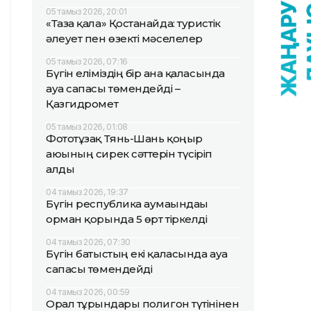
05 тамыз 2026, 20:01
«Таза қала» Қостанайда: туристік
әлеует пен өзекті мәселелер
05 тамыз 2026, 07:16
Бүгін еліміздің бір ғана қаласында
ауа сапасы төмендейді –
Қазгидромет
05 тамыз 2026, 01:08
Фототұзақ Тянь-Шань қоңыр
аюының сирек сәттерін түсіріп
алды
04 тамыз 2026, 19:37
Бүгін республика аумағындағы
орман қорында 5 өрт тіркелді
04 тамыз 2026, 07:30
Бүгін батыстың екі қаласында ауа
сапасы төмендейді
04 тамыз 2026, 00:59
Орал тұрғындары полигон түтінінен