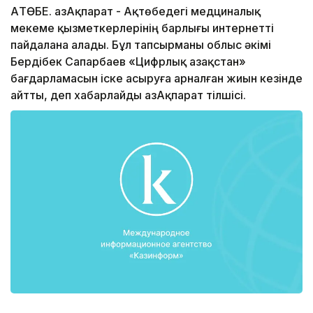
АҚТӨБЕ. ҚазАқпарат - Ақтөбедегі медциналық
мекеме қызметкерлерінің барлығы интернетті
пайдалана алады. Бұл тапсырманы облыс әкімі
Бердібек Сапарбаев «Цифрлық Қазақстан»
бағдарламасын іске асыруға арналған жиын кезінде
айтты, деп хабарлайды ҚазАқпарат тілшісі.