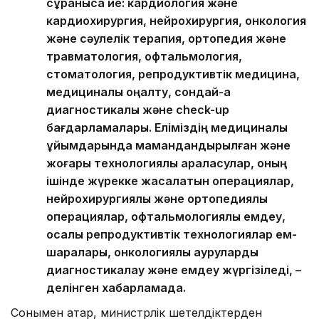
сұранысқа ие: кардиология және
кардиохирургия, нейрохирургия, онкология
және сәулелік терапия, ортопедия және
травматология, офтальмология,
стоматология, репродуктивтік медицина,
медициналық оңалту, сондай-ақ
диагностикалық және check-up
бағдарламалары. Еліміздің медициналық
ұйымдарында мамандандырылған және
жоғары технологиялық араласулар, оның
ішінде жүрекке жасалатын операциялар,
нейрохирургиялық және ортопедиялық
операциялар, офтальмологиялық емдеу,
қосалқы репродуктивтік технологиялар ем-
шаралары, онкологиялық ауруларды
диагностикалау және емдеу жүргізіледі, –
делінген хабарламада.
Сонымен қатар, министрлік шетелдіктерден