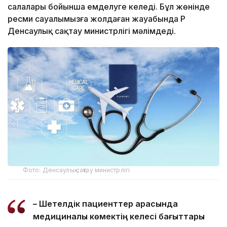
салалары бойынша емделуге келеді. Бұл жөнінде
ресми сауалымызға жолдаған жауабында ҚР
Денсаулық сақтау министрлігі мәлімдеді.
Фото: Денсаулық сақтау министрлігі
– Шетелдік пациенттер арасында
медициналық көмектің келесі бағыттары