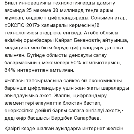
Биыл инновациялық технологияларды дамыту
аясында 25 мекеме 38 миллиард теңге қаржы
жұмсап, өндірісті цифрландырады. Сонымен қатар,
«ЭКСПО-2017» халықаралық көрмесінің18
технологиясы өндіріске енгізеді. Ақтөбе облысы
әкімінің орынбасары Қайрат Бекеновтің айтуынша,
медицина мен білім беруді цифрландыру да қолға
алынған. Бүгінде облыстық денсаулық сақтау
басқармасының мекемелері 90% компьютермен,
84% интернетпен қамтылған.
«Елбасы тапсырмасына сәйкес біз экономиканы
барынша цифрландыру үшін жан-жақты шараларды
қабылдауымыз қажет. Жалпы, цифрландыру
элементтері әлеуметтік блоктан бастап,
өнеркәсіпке дейінгі барлық салаға енгізілуі қажет»,-
деді өңір басшысы Бердібек Сапарбаев.
Қазіргі кезде шалғай ауылдарға интернет желісін