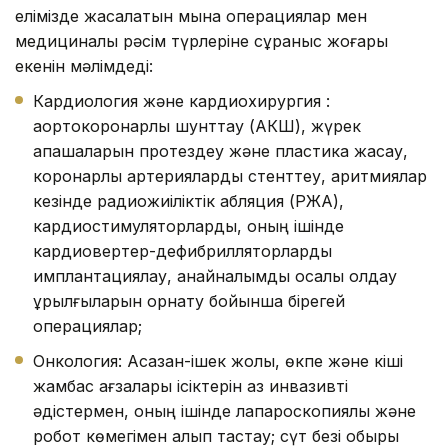
елімізде жасалатын мына операциялар мен
медициналық рәсім түрлеріне сұраныс жоғары
екенін мәлімдеді:
Кардиология және кардиохирургия :
аортокоронарлық шунттау (АКШ), жүрек
қақпақшаларын протездеу және пластика жасау,
коронарлық артерияларды стенттеу, аритмиялар
кезінде радиожиіліктік абляция (РЖА),
кардиостимуляторларды, оның ішінде
кардиовертер-дефибрилляторларды
имплантациялау, қанайналымды қосалқы қолдау
құрылғыларын орнату бойынша бірегей
операциялар;
Онкология: Асқазан-ішек жолы, өкпе және кіші
жамбас ағзалары ісіктерін аз инвазивті
әдістермен, оның ішінде лапароскопиялық және
робот көмегімен алып тастау; сүт безі обыры