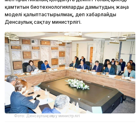
қамтитын биотехнологияларды дамытудың жаңа
моделі қалыптастырылмақ, деп хабарлайды
Денсаулық сақтау министрлігі.
Фото: Денсаулық сақтау министрлігі
Қазақстан Республикасында биотехнологияларды