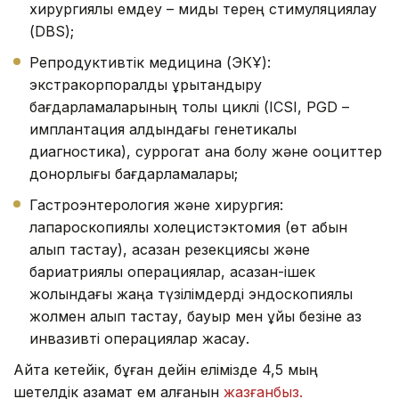
хирургиялық емдеу – миды терең стимуляциялау
(DBS);
Репродуктивтік медицина (ЭКҰ):
экстракорпоралдық ұрықтандыру
бағдарламаларының толық циклі (ICSI, PGD –
имплантация алдындағы генетикалық
диагностика), суррогат ана болу және ооциттер
донорлығы бағдарламалары;
Гастроэнтерология және хирургия:
лапароскопиялық холецистэктомия (өт қабын
алып тастау), асқазан резекциясы және
бариатриялық операциялар, асқазан-ішек
жолындағы жаңа түзілімдерді эндоскопиялық
жолмен алып тастау, бауыр мен ұйқы безіне аз
инвазивті операциялар жасау.
Айта кетейік, бұған дейін елімізде 4,5 мың
шетелдік азамат ем алғанын
жазғанбыз.