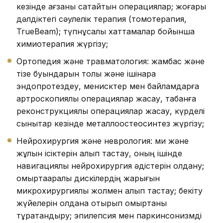
кезінде ағзаны сақтайтын операциялар; жоғары
дәлдіктегі сәулелік терапия (томотерапия,
TrueBeam); түпнұсқалық хаттамалар бойынша
химиотерапия жүргізу;
Ортопедия және травматология: жамбас және
тізе буындарын толық және ішінара
эндопротездеу, менисктер мен байламдарға
артроскопиялық операциялар жасау, табанға
реконструкциялық операциялар жасау, күрделі
сынықтар кезінде металлоостеосинтез жүргізу;
Нейрохирургия және неврология: ми және
жұлын ісіктерін алып тастау, оның ішінде
навигациялық нейрохирургия әдістерін қолдану;
омыртқааралық дискілердің жарығын
микрохирургиялық жолмен алып тастау; бекіту
жүйелерін қолдана отырып омыртқаны
тұрақтандыру; эпилепсия мен паркинсонизмді