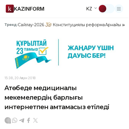
KAZINFORM
KZ
Сайлау-2026
Конституциялық реформа
Арнайы жо
Тренд:
15:38, 20 Ақпан 2018
Ақтөбеде медициналық
мекемелердің барлығы
интернетпен қамтамасыз етіледі