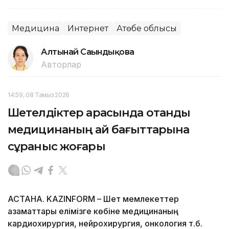
Медицина
Интернет
Ақтөбе облысы
Алтынай Сағындықова
Авторлар
14:59, 08 Тамыз 2026
Шетелдіктер арасында отандық
медицинаның қай бағыттарына
сұраныс жоғары
АСТАНА. KAZINFORM – Шет мемлекеттер
азаматтары елімізге көбіне медицинаның
кардиохирургия, нейрохирургия, онкология т.б.