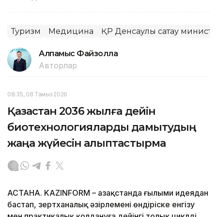
Туризм
Медицина
ҚР Денсаулық сақтау министр
Алпамыс Файзолла
Авторлар
08:35, 08 Тамыз 2026
Қазақстан 2036 жылға дейін
биотехнологияларды дамытудың
жаңа жүйесін қалыптастырмақ
АСТАНА. KAZINFORM – Қазақстанда ғылыми идеядан
бастап, зертханалық әзірлемені өндіріске енгізу
мен практикалық қолдануға дейінгі толық циклді