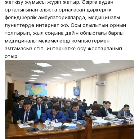
жеткізу жұмысы жүріп жатыр. Әзірге аудан
орталығынан алыста орналасқан дәрігерлік,
фельдшерлік амбулаторияларда, медициналық
пункттерде интернет жоқ. Осы олқылықтың орнын
толтырып, жыл соңына дейін облыстағы барлық
медициналық мекемелерді компьютермен
қамтамасыз етіп, интернетке қосу жоспарланып
отыр.