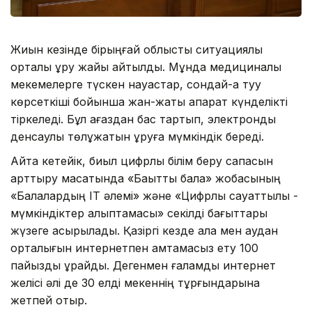
Жиын кезінде бірыңғай облыстық ситуациялық
орталық құру жайы айтылды. Мұнда медициналық
мекемелерге түскен науқастар, сондай-ақ туу
көрсеткіші бойынша жан-жақты ақпарат күнделікті
тіркеледі. Бұл қағаздан бас тартып, электронды
денсаулық төлқұжатын құруға мүмкіндік береді.
Айта кетейік, биыл цифрлық білім беру сапасын
арттыру мақсатында «Бақытты бала» жобасының
«Балалардың ІТ әлемі» және «Цифрлық сауаттылық -
мүмкіндіктер қалыптамасы» секілді бағыттары
жүзеге асырылады. Қазіргі кезде қала мен аудан
орталығын интернетпен қамтамасыз ету 100
пайызды құрайды. Дегенмен ғаламдық интернет
желісі әлі де 30 елді мекеннің тұрғындарына
жетпей отыр.