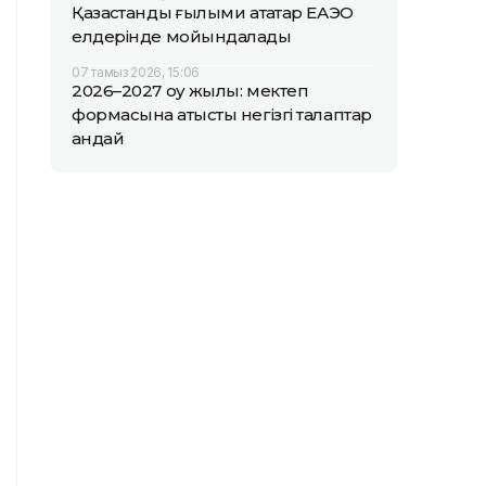
Қазақстандық ғылыми атақтар ЕАЭО
елдерінде мойындалады
07 тамыз 2026, 15:06
2026–2027 оқу жылы: мектеп
формасына қатысты негізгі талаптар
қандай