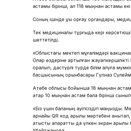
астамы бірінші, ал 118 мыңнан астамы ек
Соның ішінде құқық қорғау органдары, мед
Тек медициналық тұрғыда кері көрсеткі
шеттетілді.
«Облыстағы мектеп мұғалімдері вакцинац
Олар өздеріне артылған жауапкершілікті ж
оралып, дәстүрлі түрде білім алуға мүмкін
басшысының орынбасары Гүлназ Сүлейм
Ақтөбе облысы бойынша 18 мыңнан астам 
қатар 10 мыңнан астам бала бірінші сыныпқ
«Біз үшін баланың қауіпсіздігі маңызды.
арнайы QR код арқылы мәртебені анықтап
қатысты ақпаратты да үлкен экран арқылы 
Убайтжанова.