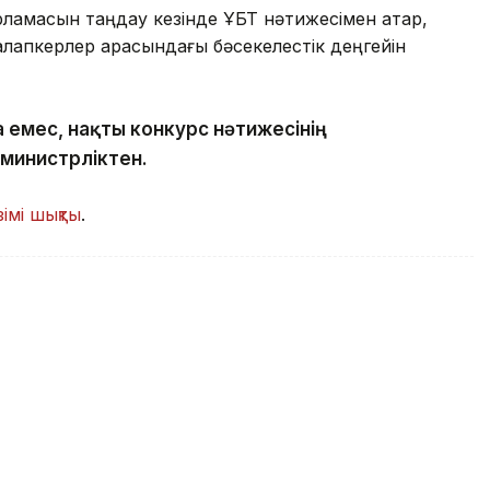
рламасын таңдау кезінде ҰБТ нәтижесімен қатар,
 талапкерлер арасындағы бәсекелестік деңгейін
на емес, нақты конкурс нәтижесінің
 министрліктен.
зімі шықты
.