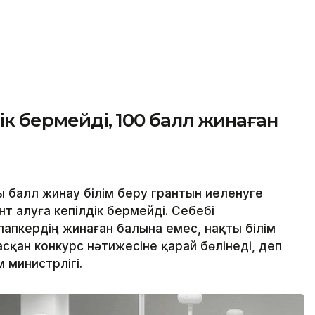
дік бермейді, 100 балл жинаған
 балл жинау білім беру грантын иеленуге
нт алуға кепілдік бермейді. Себебі
лапкердің жинаған балына емес, нақты білім
қан конкурс нәтижесіне қарай бөлінеді, деп
 министрлігі.