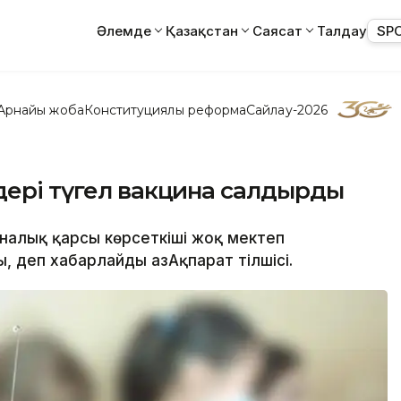
Әлемде
Қазақстан
Саясат
Талдау
SP
Арнайы жоба
Конституциялық реформа
Сайлау-2026
дері түгел вакцина салдырды
иналық қарсы көрсеткіші жоқ мектеп
, деп хабарлайды ҚазАқпарат тілшісі.