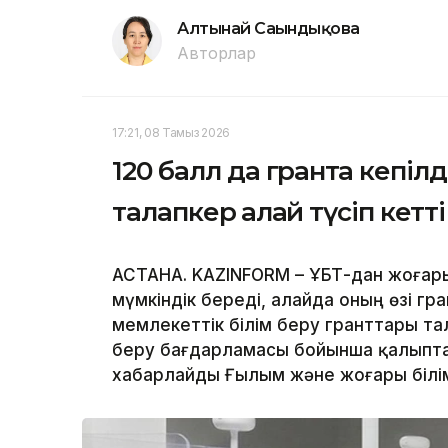
Алтынай Сағындықова
Авторлар
17:21, 08 Тамыз 2026
120 балл да грантқа кепіл
талапкер қалай түсіп кетті
АСТАНА. KAZINFORM – ҰБТ-дан жоғары
мүмкіндік береді, алайда оның өзі гра
мемлекеттік білім беру гранттары та
беру бағдарламасы бойынша қалыптас
хабарлайды Ғылым және жоғары білім