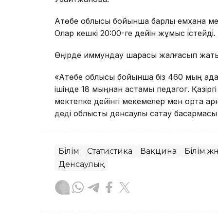
Ақтөбе облысы бойынша барлық емхана ме
Олар кешкі 20:00-ге дейін жұмыс істейді.
Өңірде иммундау шарасы жалғасып жат
«Ақтөбе облысы бойынша біз 460 мың а
ішінде 18 мыңнан астамы педагог. Қазірг
мектепке дейінгі мекемелер мен орта ар
деді облыстық денсаулық сақтау басқарм
Білім
Статистика
Вакцина
Білім ж
Денсаулық