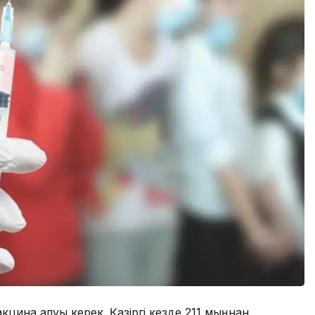
цина алуы керек. Қазіргі кезде 211 мыңнан