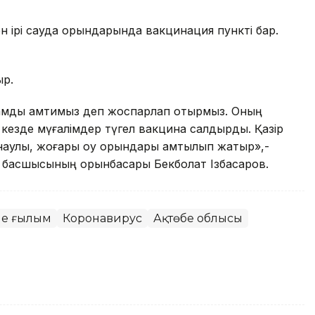
н ірі сауда орындарында вакцинация пункті бар.
ыр.
дамды қамтимыз деп жоспарлап отырмыз. Оның
і кезде мүғалімдер түгел вакцина салдырды. Қазір
наулы, жоғары оқу орындары қамтылып жатыр»,-
асы басшысының орынбасары Бекболат Ізбасаров.
әне ғылым
Коронавирус
Ақтөбе облысы