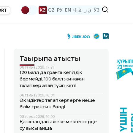
KZ
QZ
РУ
EN
中文
ق ز
ЎЗ
ORT
Тақырыпқа қатысты
08 тамыз 2026, 17:21
120 балл да грантқа кепілдік
бермейді, 100 балл жинаған
талапкер қалай түсіп кетті
08 тамыз 2026, 16:34
Әкімдіктер талапкерлерге неше
білім грантын бөлді
08 тамыз 2026, 16:00
Қазақстандағы жеке мектептерде
оқу ақысы қанша