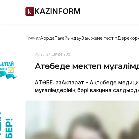
KAZINFORM
Ақорда
Тағайындау
Заң және тәртіп
Дерекқор
Тренд:
00:25, 24 Шілде 2021
Ақтөбеде мектеп мұғалім
АҚТӨБЕ. ҚазАқпарат - Ақтөбеде медиц
мұғалімдерінің бәрі вакцина салдырды