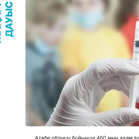
Ақтөбе облысы бойынша 460 мың адам вак