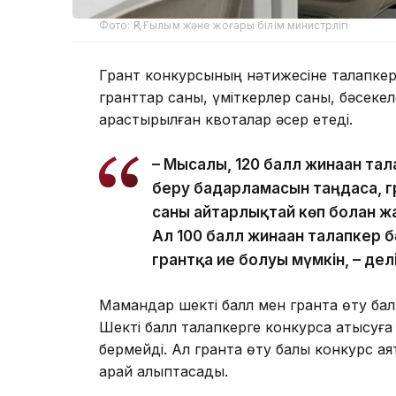
Фото: ҚР Ғылым және жоғары білім министрлігі
Грант конкурсының нәтижесіне талапкер т
гранттар саны, үміткерлер саны, бәсекел
қарастырылған квоталар әсер етеді.
– Мысалы, 120 балл жинаған тал
беру бағдарламасын таңдаса, г
саны айтарлықтай көп болған ж
Ал 100 балл жинаған талапкер 
грантқа ие болуы мүмкін, – де
Мамандар шекті балл мен грантқа өту б
Шекті балл талапкерге конкурсқа қатысуға м
бермейді. Ал грантқа өту балы конкурс а
қарай қалыптасады.