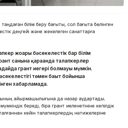
аңдаған білім беру бағыты, сол бағытқа бөлінген
естік деңгейі және жекелеген санаттарға
апкер жоғары бәсекелестік бар білім
рант санына қарағанда талапкерлер
ағдайда грант иегері болмауы мүмкін.
бәсекелестігі төмен бағыт бойынша
лінген хабарламада.
алының айырмашылығына да назар аудартады.
үмкіндік береді, бірақ грант иеленетініне кепілдік
яқталғаннан кейін талапкерлердің нәтижелеріне