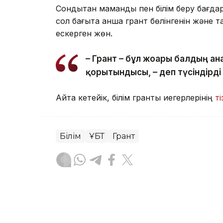
Сондықтан мамандық пен білім беру бағда
сол бағытқа қанша грант бөлінгенін және
ескерген жөн.
– Грант – бұл жоғары балдың ға
қорытындысы, – деп түсіндірді
Айта кетейік, білім гранты иегерлерінің
ті
Білім
ҰБТ
Грант
Асхат Райқұл
Авторлар