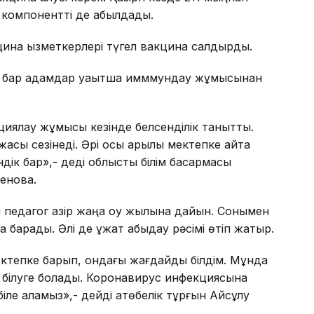
і компонентті де қабылдады.
ицина қызметкерлері түгел вакцина салдырды.
ші бар адамдар уақытша имммундау жұмысынан
иялау жұмысы кезінде белсенділік танытты.
ақсы сезінеді. Әрі осы арқылы мектепке қайта
дік бар»,- деді облыстық білім басқармасы
енова.
педагог қазір жаңа оқу жылына дайын. Сонымен
а барады. Әлі де құжат қабыдау рәсімі өтіп жатыр.
 Мектепке барып, ондағы жағдайды білдім. Мұнда
, білуге болады. Коронавирус инфекциясына
біле аламыз»,- дейді ақтөбелік тұрғын Айсұлу