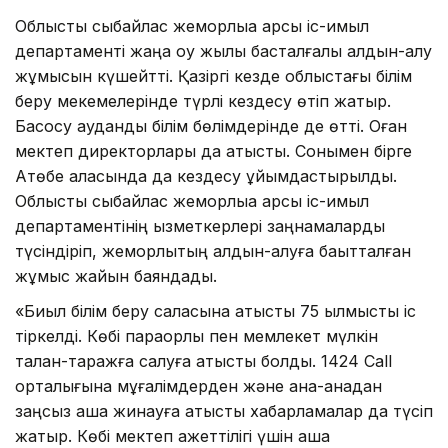
Облыстық сыбайлас жемқорлыққа қарсы іс-қимыл
департаменті жаңа оқу жылы басталғалы алдын-алу
жұмысын күшейтті. Қазіргі кезде облыстағы білім
беру мекемелерінде түрлі кездесу өтіп жатыр.
Басқосу аудандық білім бөлімдерінде де өтті. Оған
мектеп директорлары да қатысты. Сонымен бірге
Ақтөбе қаласында да кездесу ұйымдастырылды.
Облыстық сыбайлас жемқорлыққа қарсы іс-қимыл
департаментінің қызметкерлері заңнамаларды
түсіндіріп, жемқорлықтың алдын-алуға бақытталған
жұмыс жайын баяндады.
«Биыл білім беру саласына қатысты 75 қылмыстық іс
тіркелді. Көбі парақорлық пен мемлекет мүлкін
талан-таражға салуға қатысты болды. 1424 Call
орталығына мұғалімдерден және ана-анадан
заңсыз ақша жинауға қатысты хабарламалар да түсіп
жатыр. Көбі мектеп қажеттілігі үшін ақша