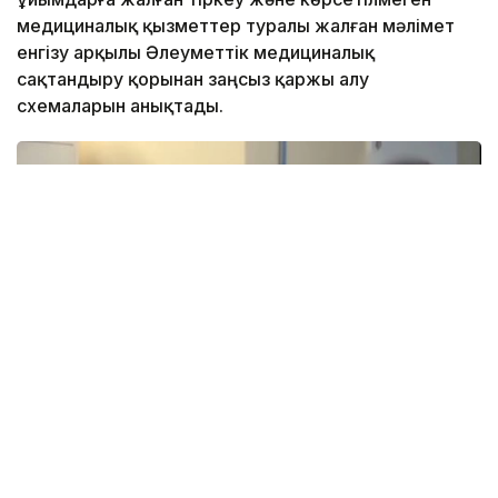
медициналық қызметтер туралы жалған мәлімет
енгізу арқылы Әлеуметтік медициналық
сақтандыру қорынан заңсыз қаржы алу
схемаларын анықтады.
Фото: видеодан алынған скрин
Осы деректер бойынша 36 қылмыстық іс тергеліп