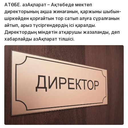
АҚТӨБЕ. ҚазАқпарат – Ақтөбеде мектеп
директорының ақша жинағанын, қаржыны шыбын-
шіркейден қорғайтын тор сатып алуға сұралғанын
айтып, арыз түсіргендердің ісі қаралды.
Директордың міндетін атқарушы жазаланды, деп
хабарлайды ҚазАқпарат тілшісі.