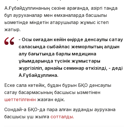
А.Ғұбайдуллинаның сөзіне қарағанда, қазіргі таңда
бұл ауруханалар мен емханаларда басшылық
қызметінде міндетін атқарушылар жұмыс істеп
жатыр.
- Осы оқиғадан кейін өңірде денсаулық сақтау
саласында сыбайлас жемқорлықтың алдын
алу бағытында барлық медицина
ұйымдарында түсінік жұмыстары
жүргізіліп, арнайы семинар өткізілді, - деді
А.Ғұбайдуллина.
Еске сала кетейік, бұдан бұрын БҚО денсаулық
сақтау басқармасының басшысы қызметінен
шеттетілгенін
жазған едік.
Сондай-ақ БҚО-да пара алған аудандық аурухана
басшысы үш жылға
сотталды.