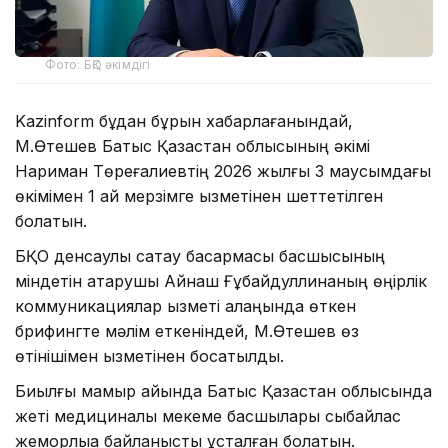
Фото: БҚО әкімдігі
Kazinform бұдан бұрын хабарлағанындай,
М.Өтешев Батыс Қазақстан облысының әкімі
Нариман Төреғалиевтің 2026 жылғы 3 маусымдағы
өкімімен 1 ай мерзімге қызметінен шеттетілген
болатын.
БҚО денсаулық сақтау басқармасы басшысының
міндетін атқарушы Айнаш Ғұбайдуллинаның өңірлік
коммуникациялар қызметі алаңында өткен
брифингте мәлім еткеніндей, М.Өтешев өз
өтінішімен қызметінен босатылды.
Биылғы мамыр айында Батыс Қазақстан облысында
жеті медициналық мекеме басшылары сыбайлас
жемқорлыққа байланысты ұсталған болатын.