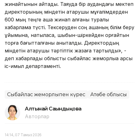
жинайтынын айтады. Таяуда бір аудандағы мектеп
директорының міндетін атқарушы мұғалімдерден
600 мың теңге ақша жинап алғаны туралы
хабарлама түсті. Тексеруден соң ақшаның білім беру
ұйымына, нақтыласақ, шыбын-шіркейден қорғайтын
торға бағытталғаны анықталды. Директордың
міндетін атқарушы тәртіптік жазаға тартылды», -
деп хабарлады облыстық сыбайлас жемқорлыққа қарсы
іс-қимыл департаменті.
Сыбайлас жемқорлықпен күрес
Ақтөбе облысы
Алтынай Сағындықова
Авторлар
14:14, 07 Тамыз 2026