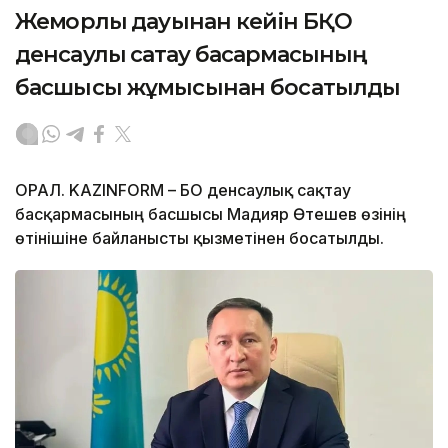
Жемқорлық дауынан кейін БҚО
денсаулық сақтау басқармасының
басшысы жұмысынан босатылды
ОРАЛ. KAZINFORM – БҚО денсаулық сақтау
басқармасының басшысы Мадияр Өтешев өзінің
өтінішіне байланысты қызметінен босатылды.