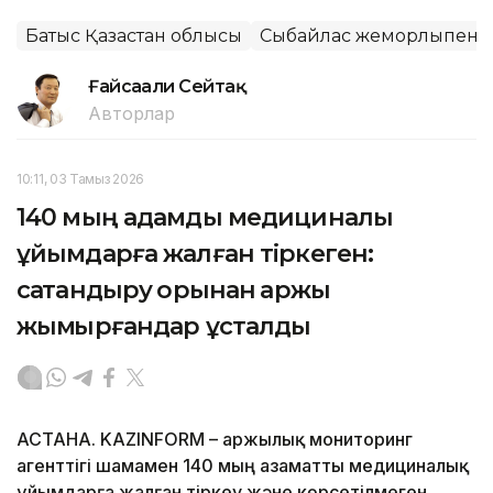
Батыс Қазақстан облысы
Сыбайлас жемқорлықпен 
Ғайсағали Сейтақ
Авторлар
10:11, 03 Тамыз 2026
140 мың адамды медициналық
ұйымдарға жалған тіркеген:
сақтандыру қорынан қаржы
жымқырғандар ұсталды
АСТАНА. KAZINFORM – Қаржылық мониторинг
агенттігі шамамен 140 мың азаматты медициналық
ұйымдарға жалған тіркеу және көрсетілмеген