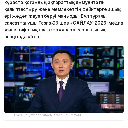
күресте қоғамның ақпараттық иммунитетін
қалыптастыру және мемлекеттің фейктерге ашық
әрі жедел жауап беруі маңызды. Бұл туралы
саясаттанушы Ғазиз Әбішев «САЙЛАУ-2026: медиа
және цифрлық платформалар» сарапшылық
алаңында айтты.
Jibek Joly телеарнасы эфирінен скрин