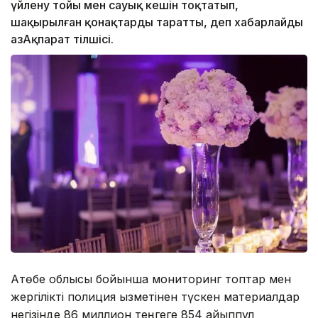
үйлену тойы мен сауық кешін тоқтатып,
шақырылған қонақтарды таратты, деп хабарлайды
ҚазАқпарат тілшісі.
Ақтөбе облысы бойынша мониторинг топтар мен
жергілікті полиция қызметінен түскен материалдар
негізінде 86 миллион теңгеге 854 айыппұл