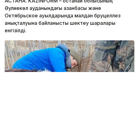
АСТАНА. KAZINFORM – Қостанай облысының
Әулиекөл ауданындағы Қазанбасы және
Октябрьское ауылдарында малдан бруцеллез
анықталуына байланысты шектеу шаралары
енгізілді.