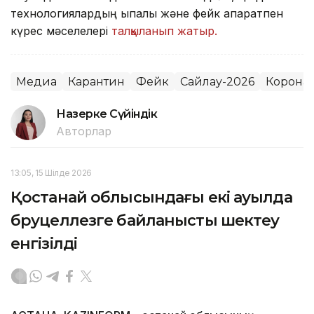
технологиялардың ықпалы және фейк ақпаратпен
күрес мәселелері
талқыланып жатыр.
Медиа
Карантин
Фейк
Сайлау-2026
Корона
Назерке Сүйіндік
Авторлар
13:05, 15 Шілде 2026
Қостанай облысындағы екі ауылда
бруцеллезге байланысты шектеу
енгізілді