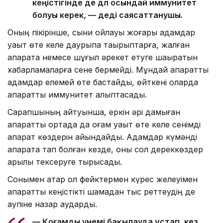
кеңістігінде де дәл осындай иммунитет
болуы керек, — деді саясаттанушы.
Оның пікірінше, сыни ойлауы жоғары адамдар
уақыт өте келе даурықпа тақырыптарға, жалған
ақпаратқа немесе шұғыл әрекет етуге шақыратын
хабарламаларға сене бермейді. Мұндай ақпаратты
адамдар елемей өте бастайды, өйткені оларда
ақпараттық иммунитет қалыптасады.
Сарапшының айтуынша, еркін әрі дамыған
ақпараттық ортада да қоғам уақыт өте келе сенімді
ақпарат көздерін айқындайды. Адамдар күмәнді
ақпаратқа тап болған кезде, оны сол дереккөздер
арқылы тексеруге тырысады.
Сонымен қатар ол фейктермен күрес желеуімен
ақпараттық кеңістікті шамадан тыс реттеудің де
қаупіне назар аударды.
— Қоғамды үнемі бақылауда ұстап, кез