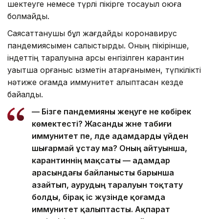
шектеуге немесе түрлі пікірге тосқауыл қоюға
болмайды.
Саясаттанушы бұл жағдайды коронавирус
пандемиясымен салыстырды. Оның пікірінше,
індеттің таралуына қарсы енгізілген карантин
уақытша қорғаныс қызметін атқарғанымен, түпкілікті
нәтиже қоғамда иммунитет қалыптасқан кезде
байқалды.
— Бізге пандемияны жеңуге не көбірек
көмектесті? Жасанды және табиғи
иммунитет пе, әлде адамдарды үйден
шығармай ұстау ма? Оның айтуынша,
карантиннің мақсаты — адамдар
арасындағы байланысты барынша
азайтып, аурудың таралуын тоқтату
болды, бірақ іс жүзінде қоғамда
иммунитет қалыптасты. Ақпарат