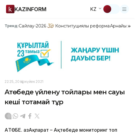
KAZINFORM
KZ
Сайлау-2026
Конституциялық реформа
Арнайы жо
Тренд:
22:25, 20 Қыркүйек 2021
Ақтөбеде үйлену тойлары мен сауық
кеші тоқтамай тұр
АҚТӨБЕ. ҚазАқпарат – Ақтөбеде мониторинг топ