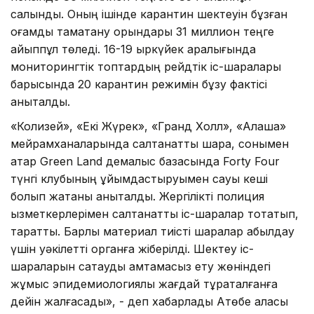
салынды. Оның ішінде карантин шектеуін бұзған
қоғамдық тамақтану орындары 31 миллион теңге
айыппұл төледі. 16-19 қыркүйек аралығында
мониторингтік топтардың рейдтік іс-шаралары
барысында 20 карантин режимін бұзу фактісі
анықталды.
«Колизей», «Екі Жүрек», «Гранд Холл», «Алаша»
мейрамханаларында салтанатты шара, сонымен
қатар Green Land демалыс базасында Forty Four
түнгі клубының ұйымдастыруымен сауық кеші
болып жатқаны анықталды. Жергілікті полиция
қызметкерлерімен салтанатты іс-шаралар тоқтатып,
таратты. Барлық материал тиісті шаралар қабылдау
үшін уәкілетті органға жіберілді. Шектеу іс-
шараларын сақтауды қамтамасыз ету жөніндегі
жұмыс эпидемиологиялық жағдай тұрақталғанға
дейін жалғасады», - деп хабарлады Ақтөбе қаласы