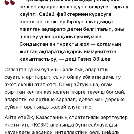
келген ақпарат көзінің үнін өшіруге тырысу
қауіпті. Себебі фейктермен күресуге
арналған тетіктер бір күні шындыққа
«жалған ақпарат» деген белгі тағып, оны
шектеу үшін қолданылуы мүмкін.
Сондықтан ең тұрақты жол — қоғамның
жалған ақпаратқа қарсы иммунитетін
қалыптастыру, — деді Ғазиз Әбішев.
Саясаттанушы бұл үшін халықтың ақпараттық
сауатын арттырып, сыни ойлау қабілетін дамыту
қажет екенін атап өтті. Оның айтуынша, қоғам
сырттан келген кез келген пікірге тәуелді болмай,
ақпаратты өз бетінше саралап, дәлел мен дерекке
сүйеніп қорытынды жасай алуға тиіс.
Айта өтейік, Қазақстанның стратегиялық зерттеулер
институты (ҚСЗИ) алаңында бүгін сайлауалды
науқандағы жасанды интеллектінің рөлі, цифрлық