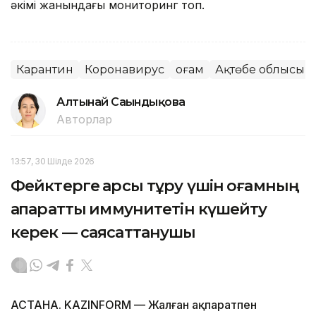
әкімі жанындағы мониторинг топ.
Карантин
Коронавирус
Қоғам
Ақтөбе облысы
Алтынай Сағындықова
Авторлар
13:57, 30 Шілде 2026
Фейктерге қарсы тұру үшін қоғамның
ақпараттық иммунитетін күшейту
керек — саясаттанушы
АСТАНА. KAZINFORM — Жалған ақпаратпен