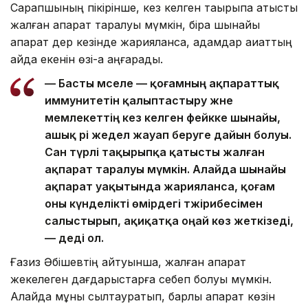
Сарапшының пікірінше, кез келген тақырыпқа қатысты
жалған ақпарат таралуы мүмкін, бірақ шынайы
ақпарат дер кезінде жарияланса, адамдар ақиқаттың
қайда екенін өзі-ақ аңғарады.
— Басты мәселе — қоғамның ақпараттық
иммунитетін қалыптастыру және
мемлекеттің кез келген фейкке шынайы,
ашық әрі жедел жауап беруге дайын болуы.
Сан түрлі тақырыпқа қатысты жалған
ақпарат таралуы мүмкін. Алайда шынайы
ақпарат уақытында жарияланса, қоғам
оны күнделікті өмірдегі тәжірибесімен
салыстырып, ақиқатқа оңай көз жеткізеді,
— деді ол.
Ғазиз Әбішевтің айтуынша, жалған ақпарат
жекелеген дағдарыстарға себеп болуы мүмкін.
Алайда мұны сылтауратып, барлық ақпарат көзін