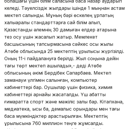
болашағы үшін білім саласына баса назар аударып
келеді. Тәуелсіздік жылдары ішінде 1 мыңнан астам
мектеп салынды. Мұның бәрі өскелең ұрпақтың
халықаралық стандарттарға сай білім алып,
Қазақстанды әлемнің 30 дамыған елдер қатарына
тез қосу үшін жасалып жатыр. Мемлекет
басшысының тапсырмасына сәйкес осы жылы
Ақтөбе облысында 25 мектептің құрылысы жүргізілді.
Оның 11-і пайдалануға берілді. Жыл соңына дейін
тағы төрт мектеп ашылады»,- деді Ақтөбе
облысының әкімі Бердібек Сапарбаев. Мектеп
заманауи үлгімен салынған, компьютер
кабинеттері бар. Оқушылар үшін физика, химия
кабинеттері арнайы жасақталды. Үш қабатты
ғимаратта спорт және мәжіліс залы бар. Кітапхана,
медиатека, қысқы бақ, демалыс орындары мен тағы
басқа мүмкіндіктер қарастырылған. Мектептің
құрылысына 760 миллион теңге жұмсалды.