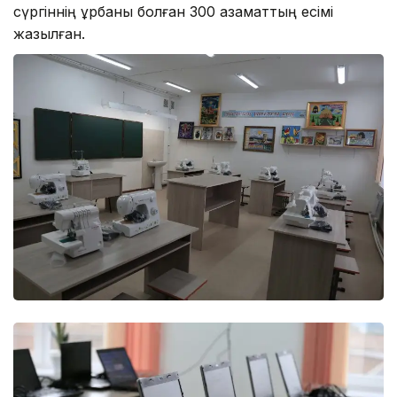
сүргіннің құрбаны болған 300 азаматтың есімі
жазылған.