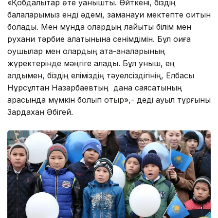
«Қобдалықтар өте қуанышты. Өйткені, біздің
балаларымыз енді әдемі, заманауи мектепте оқитын
болады. Мен мұнда олардың лайықты білім мен
рухани тәрбие алатынына сенімдімін. Бұл оқиға
оқушылар мен олардың ата-аналарының
жүректерінде мәңгіге қалады. Бұл қуныш, ең
алдымен, біздің еліміздің тәуелсіздігінің, Елбасы
Нұрсұлтан Назарбаевтың дана саясатының
арқасында мүмкін болып отыр»,- деді ауыл тұрғыны
Зардахан Әбігей.