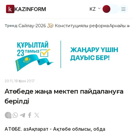
KAZINFORM
KZ
Сайлау-2026
Конституциялық реформа
Арнайы жо
Тренд:
20:11, 18 Қазан 2017
Ақтөбеде жаңа мектеп пайдалануға
берілді
АҚТӨБЕ. ҚазАқпарат - Ақтөбе облысы, Қобда