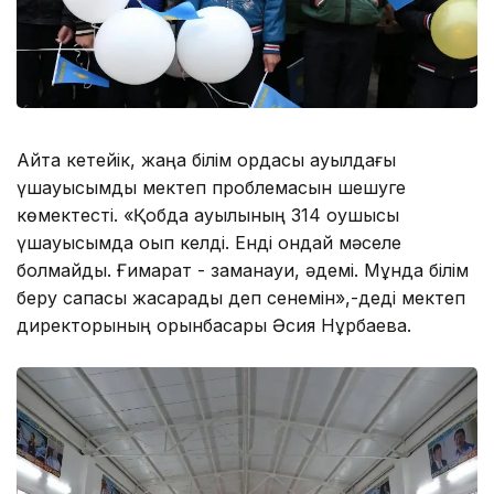
Айта кетейік, жаңа білім ордасы ауылдағы
үшауысымды мектеп проблемасын шешуге
көмектесті. «Қобда ауылының 314 оқушысы
үшауысымда оқып келді. Енді ондай мәселе
болмайды. Ғимарат - заманауи, әдемі. Мұнда білім
беру сапасы жақсарады деп сенемін»,-деді мектеп
директорының орынбасары Әсия Нұрбаева.