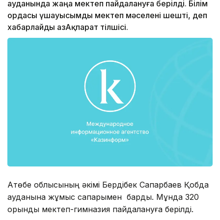
ауданында жаңа мектеп пайдалануға берілді. Білім
ордасы үшауысымды мектеп мәселені шешті, деп
хабарлайды ҚазАқпарат тілшісі.
Ақтөбе облысының әкімі Бердібек Сапарбаев Қобда
ауданына жұмыс сапарымен барды. Мұнда 320
орынды мектеп-гимназия пайдалануға берілді.