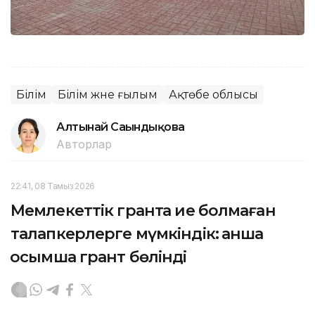
Білім
Білім және ғылым
Ақтөбе облысы
Алтынай Сағындықова
Авторлар
22:41, 08 Тамыз 2026
Мемлекеттік грантқа ие болмаған
талапкерлерге мүмкіндік: қанша
қосымша грант бөлінді