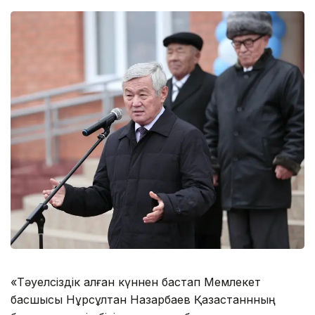
«Тәуелсіздік алған күннен бастап Мемлекет
басшысы Нұрсұлтан Назарбаев Қазақстаннның