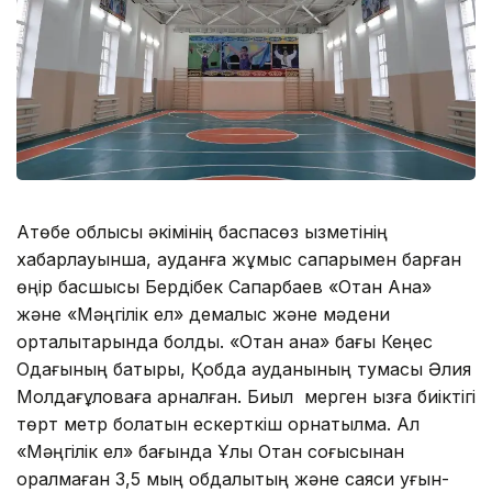
Ақтөбе облысы әкімінің баспасөз қызметінің
хабарлауынша, ауданға жұмыс сапарымен барған
өңір басшысы Бердібек Сапарбаев «Отан Ана»
және «Мәңгілік ел» демалыс және мәдени
орталықтарында болды. «Отан ана» бағы Кеңес
Одағының батыры, Қобда ауданының тумасы Әлия
Молдағұловаға арналған. Биыл мерген қызға биіктігі
төрт метр болатын ескерткіш орнатылмақ. Ал
«Мәңгілік ел» бағында Ұлы Отан соғысынан
оралмаған 3,5 мың қобдалықтың және саяси қуғын-