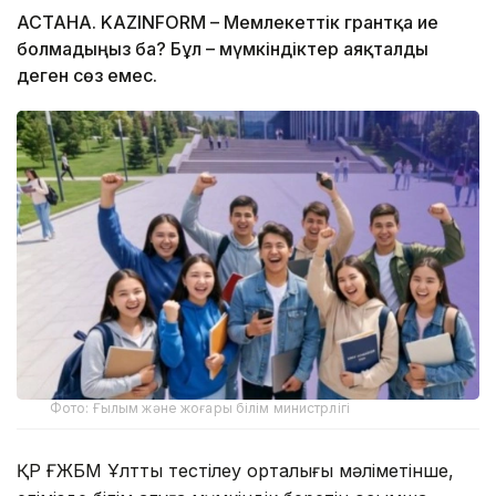
АСТАНА. KAZINFORM – Мемлекеттік грантқа ие
болмадыңыз ба? Бұл – мүмкіндіктер аяқталды
деген сөз емес.
Фото: Ғылым және жоғары білім министрлігі
ҚР ҒЖБМ Ұлттық тестілеу орталығы мәліметінше,