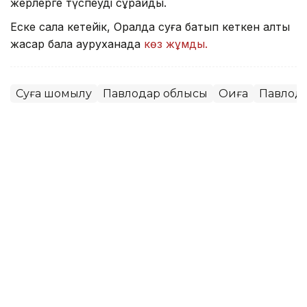
жерлерге түспеуді сұрайды.
Еске сала кетейік, Оралда суға батып кеткен алты
жасар бала ауруханада
көз жұмды.
Суға шомылу
Павлодар облысы
Оқиға
Павлод
Мұрат Аяған
Авторлар
13:52, 07 Тамыз 2026
Фельдшер Ұлдана Мырзуанның
күйеуі жәбірленуші мәртебесінен
бас тартпайтынын айтты