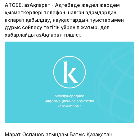
АҚТӨБЕ. ҚазАқпарат - Ақтөбеде жедел жәрдем
қызметкерлері телефон шалған адамдардан
ақпарат қабылдау, науқастардың туыстарымен
дұрыс сөйлесу тетігін үйреніп жатыр, деп
хабарлайды ҚазАқпарат тілшісі.
Марат Оспанов атындағы Батыс Қазақстан