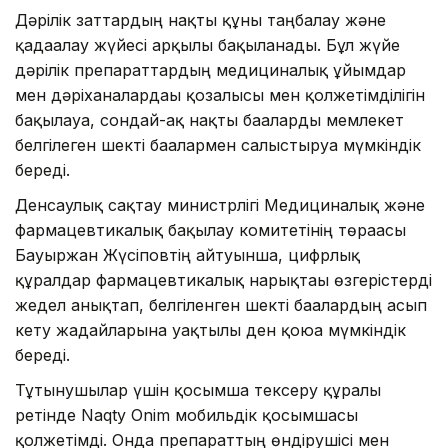
Дәрілік заттардың нақты құны таңбалау және
қадағалау жүйесі арқылы бақыланады. Бұл жүйе
дәрілік препараттардың медициналық ұйымдар
мен дәріханалардағы қозғалысы мен қолжетімділігін
бақылауға, сондай-ақ нақты бағаларды мемлекет
белгілеген шекті бағалармен салыстыруға мүмкіндік
береді.
Денсаулық сақтау министрлігі Медициналық және
фармацевтикалық бақылау комитетінің төрағасы
Бауыржан Жүсіповтің айтуынша, цифрлық
құралдар фармацевтикалық нарықтағы өзгерістерді
жедел анықтап, белгіленген шекті бағалардың асып
кету жағдайларына уақтылы ден қоюға мүмкіндік
береді.
Тұтынушылар үшін қосымша тексеру құралы
ретінде Naqty Onim мобильдік қосымшасы
қолжетімді. Онда препараттың өндірушісі мен