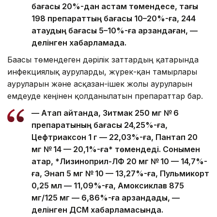
бағасы 20%-дан астам төмендесе, тағы
198 препараттың бағасы 10–20%-ға, 244
атаудың бағасы 5–10%-ға арзандаған, —
делінген хабарламада.
Бағасы төмендеген дәрілік заттардың қатарында
инфекциялық ауруларды, жүрек-қан тамырлары
ауруларын және асқазан-ішек жолы ауруларын
емдеуде кеңінен қолданылатын препараттар бар.
— Атап айтқанда, Зитмак 250 мг № 6
препаратының бағасы 24,25%-ға,
Цефтриаксон 1 г — 22,03%-ға, Пантап 20
мг № 14 — 20,1%-ға* төмендеді. Сонымен
қатар, *Лизиноприл-ЛФ 20 мг № 10 — 14,7%-
ға, Энап 5 мг № 10 — 13,27%-ға, Пульмикорт
0,25 мл — 11,09%-ға, Амоксиклав 875
мг/125 мг — 6,86%-ға арзандады, —
делінген ДСМ хабарламасында.