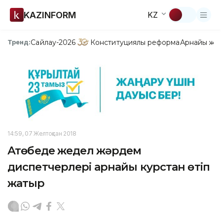
KAZINFORM
KZ
Сайлау-2026
Конституциялық реформа
Арнайы жо
Тренд:
14:59, 07 Желтоқсан 2018
Ақтөбеде жедел жәрдем
диспетчерлері арнайы курстан өтіп
жатыр