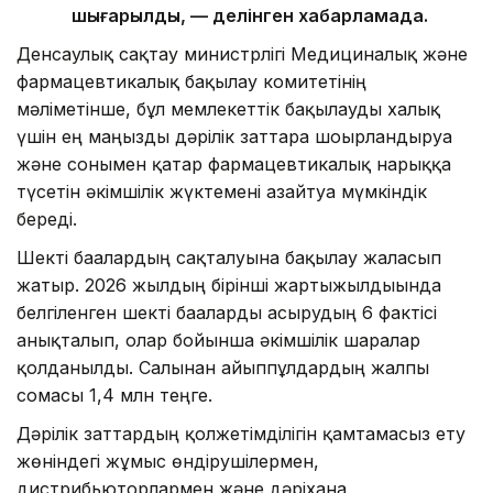
шығарылды, — делінген хабарламада.
Денсаулық сақтау министрлігі Медициналық және
фармацевтикалық бақылау комитетінің
мәліметінше, бұл мемлекеттік бақылауды халық
үшін ең маңызды дәрілік заттарға шоғырландыруға
және сонымен қатар фармацевтикалық нарыққа
түсетін әкімшілік жүктемені азайтуға мүмкіндік
береді.
Шекті бағалардың сақталуына бақылау жалғасып
жатыр. 2026 жылдың бірінші жартыжылдығында
белгіленген шекті бағаларды асырудың 6 фактісі
анықталып, олар бойынша әкімшілік шаралар
қолданылды. Салынған айыппұлдардың жалпы
сомасы 1,4 млн теңге.
Дәрілік заттардың қолжетімділігін қамтамасыз ету
жөніндегі жұмыс өндірушілермен,
дистрибьюторлармен және дәріхана