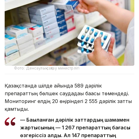
Фото: Денсаулық сақтау министрлігі
Қазақстанда шілде айында 589 дәрілік
препараттың бөлшек саудадағы бағасы төмендеді.
Мониторинг елдің 20 өңіріндегі 2 555 дәрілік затты
қамтыды.
— Бақыланған дәрілік заттардың шамамен
жартысының — 1 267 препараттың бағасы
өзгеріссіз қалды. Ал 147 препараттың