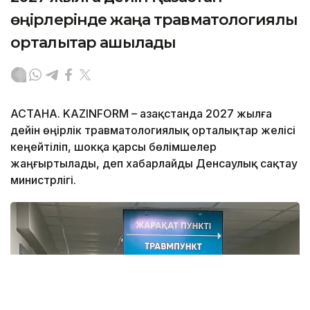
өңірлерінде жаңа травматологиялық
орталықтар ашылады
АСТАНА. KAZINFORM – Қазақстанда 2027 жылға
дейін өңірлік травматологиялық орталықтар желісі
кеңейтіліп, шокқа қарсы бөлімшелер
жаңғыртылады, деп хабарлайды Денсаулық сақтау
министрлігі.