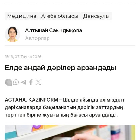
Медицина
Ақтөбе облысы
Денсаулық
Алтынай Сағындықова
Авторлар
15:16, 07 Тамыз 2026
Елде қандай дәрілер арзандады
АСТАНА. KAZINFORM – Шілде айында еліміздегі
дәріханаларда бақыланатын дәрілік заттардың
төрттен біріне жуығының бағасы арзандады.