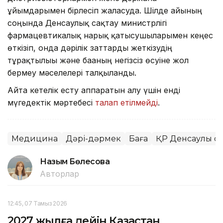
ұйымдарымен бірлесіп жалғасуда. Шілде айының
соңында Денсаулық сақтау министрлігі
фармацевтикалық нарық қатысушыларымен кеңес
өткізіп, онда дәрілік заттарды жеткізудің
тұрақтылығы және бағаның негізсіз өсуіне жол
бермеу мәселелері талқыланды.
Айта кетелік есту аппаратын алу үшін енді
мүгедектік мәртебесі
талап етілмейді
.
Медицина
Дәрі-дәрмек
Баға
ҚР Денсаулық са
Назым Бөлесова
Авторлар
12:45, 07 Тамыз 2026
2027 жылға дейін Қазақстан