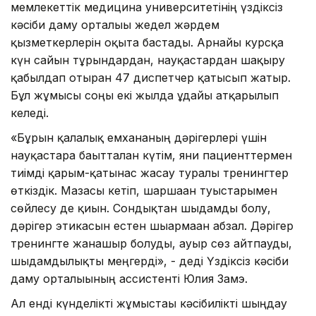
мемлекеттік медицина университетінің үздіксіз
кәсіби даму орталығы жедел жәрдем
қызметкерлерін оқыта бастады. Арнайы курсқа
күн сайын тұрғындардан, науқастардан шақыру
қабылдап отырған 47 диспетчер қатысып жатыр.
Бұл жұмысы соңғы екі жылда ұдайы атқарылып
келеді.
«Бұрын қалалық емхананың дәрігерлері үшін
науқастарға бағытталған күтім, яғни пациенттермен
тиімді қарым-қатынас жасау туралы тренингтер
өткіздік. Мазасы кетіп, шаршаған туыстарымен
сөйлесу де қиын. Сондықтан шыдамды болу,
дәрігер этикасын естен шығармаған абзал. Дәрігер
тренингте жанашыр болуды, ауыр сөз айтпауды,
шыдамдылықты меңгерді», - деді Үздіксіз кәсіби
даму орталығының ассистенті Юлия Замэ.
Ал енді күнделікті жұмыстағы кәсібилікті шыңдау