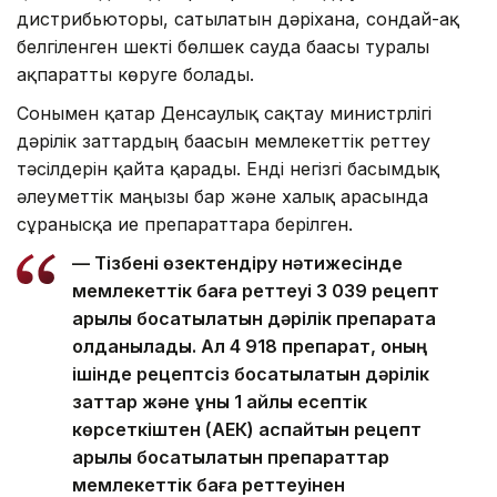
дистрибьюторы, сатылатын дәріхана, сондай-ақ
белгіленген шекті бөлшек сауда бағасы туралы
ақпаратты көруге болады.
Сонымен қатар Денсаулық сақтау министрлігі
дәрілік заттардың бағасын мемлекеттік реттеу
тәсілдерін қайта қарады. Енді негізгі басымдық
әлеуметтік маңызы бар және халық арасында
сұранысқа ие препараттарға берілген.
— Тізбені өзектендіру нәтижесінде
мемлекеттік баға реттеуі 3 039 рецепт
арқылы босатылатын дәрілік препаратқа
қолданылады. Ал 4 918 препарат, оның
ішінде рецептсіз босатылатын дәрілік
заттар және құны 1 айлық есептік
көрсеткіштен (АЕК) аспайтын рецепт
арқылы босатылатын препараттар
мемлекеттік баға реттеуінен