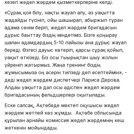
кезегі жедел жәрдем қызметкерлеріне келді.
«Сұрақ қоя білу, нақты жауап алу, аз уақытта
жағдайды түсініп, ойы шашырап, абыржып тұрған
адамға сенім беріп, жедел жәрдем бригадасын
дұрыс бағыттау біздің міндетіміз. Бізге қоңырау
шалған адамдардың 5-10 пайызы ғана дұрыс жауап
береді. Өзгесі дауыс көтеріп, қарсы сұрақ қойып,
уақыт өткізеді. Біз осы тығырықтан шығу жолын
үйреніп жатырмыз. Жаңа тренинг біздің
жұмысымызға оң әсерін тигізеді деп есептеймін», -
деді жедел жәрдем диспетчері Лариса Дерова.
Алдағы уақытта дәл осы әдіспен жедел жәрдем
бригадасының фельдшерлері оқытылады.
Еске салсақ, Ақтөбеде мектеп оқушысы жедел
жәрдем жетпей көз жұмды. Ақтөбе облысында
құрылған арнайы комиссия жедел жәрдемнің кеш
жеткенін мойындады.